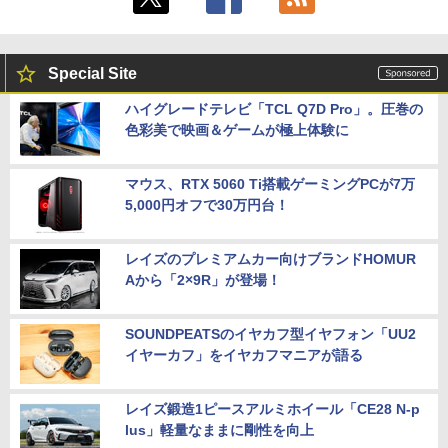
Special Site
ハイグレードテレビ「TCL Q7D Pro」。圧巻の
色彩美で映画＆ゲームが極上体験に
マウス、RTX 5060 Ti搭載ゲーミングPCが7万
5,000円オフで30万円台！
レイズのプレミアムカー向けブランドHOMUR
Aから「2×9R」が登場！
SOUNDPEATSのイヤカフ型イヤフォン「UU2
イヤーカフ」をイヤカフマニアが語る
レイズ鍛造1ピースアルミホイール「CE28 N-p
lus」軽量なままに剛性を向上