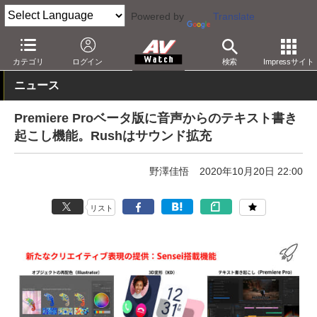
Powered by
Translate
AV Watch
製品
映像制作
カテゴリ
ログイン
検索
Impressサイト
ニュース
Premiere Proベータ版に音声からのテキスト書き
起こし機能。Rushはサウンド拡充
野澤佳悟
2020年10月20日 22:00
リスト