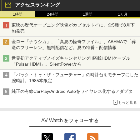
アクセスランキング
1時間
24時間
1週間
1カ月
東映の歴代オープニング映像がカプセルトイに。全5種で8月下
旬発売
金ロー「ナウシカ」、「真夏の怪奇ファイル」、ABEMAで「葬
送のフリーレン」無料配信など。夏の特番・配信情報
世界初アクティブノイズキャンセリングII搭載HDMIケーブル
「Pulsar HDMI」。SilentPowerから
「バック・トゥ・ザ・フューチャー」の時計台をモチーフにした
腕時計。1985本限定
純正の有線CarPlay/Android Autoをワイヤレス化するアダプタ
もっと見る
AV Watch をフォローする