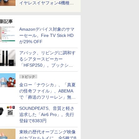
イヤレスイヤフォン4機種を
一気に聴く
新記事
Amazonデバイス対象のサマ
ーセール。Fire TV Stick HD
が29% OFF
アバック、リビングに調和す
るシアタースピーカー
「HFSP250」。ブックシェ
ルフはペア3万円以下
トピック
金ロー「ナウシカ」、「真夏
の怪奇ファイル」、ABEMA
で「葬送のフリーレン」無料
配信など。夏の特番・配信情
SOUNDPEATS、音質と軽さ
報
追求した「Air6 Pro」。先行
登録で8383円
東映の歴代オープニング映像
がカプセルトイに。全5種で8