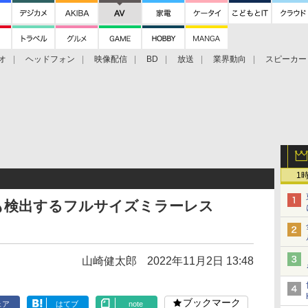
オ
ヘッドフォン
映像配信
BD
放送
業界動向
スピーカー
ェクタ
PS4
BDプレーヤー
映像配信
BD
ン
1
も検出するフルサイズミラーレス
山崎健太郎
2022年11月2日 13:48
ブックマーク
ェア
はてブ
note