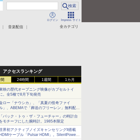
ログイン
Impress サイト
全カテゴリ
音楽配信
アクセスランキング
時間
24時間
1週間
1カ月
東映の歴代オープニング映像がカプセルトイ
に。全5種で8月下旬発売
金ロー「ナウシカ」、「真夏の怪奇ファイ
ル」、ABEMAで「葬送のフリーレン」無料配信
など。夏の特番・配信情報
「バック・トゥ・ザ・フューチャー」の時計台
をモチーフにした腕時計。1985本限定
世界初アクティブノイズキャンセリングII搭載
HDMIケーブル「Pulsar HDMI」。SilentPower
から