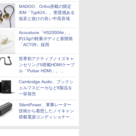
MADOO、Ortho搭載の限定
IEM「Typ624」。密度感ある
低音と抜けの良い中高音域
Acoustune「HS2000Air」。
約13gの軽量ボディと新開発
「ACT09」採用
世界初アクティブノイズキャ
ンセリングII搭載HDMIケーブ
ル「Pulsar HDMI」。
SilentPowerから
Cambridge Audio、ブックシ
ェルフスピーカなど8製品を
一挙発売
SilentPower、軍事レーダー
技術から着想したノイキャン
搭載電源コンディショナー
「AC iPurifier2」