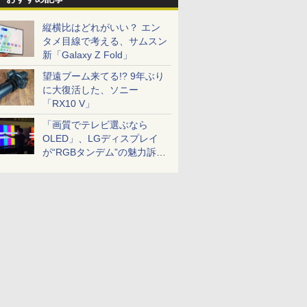
縦横比はどれがいい？ エン
タメ目線で考える、サムスン
新「Galaxy Z Fold」
望遠ブーム来てる!? 9年ぶり
に大復活した、ソニー
「RX10 V」
「画質でテレビ選ぶなら
OLED」、LGディスプレイ
が“RGBタンデム”の魅力訴
求。液晶とのガチ比較も