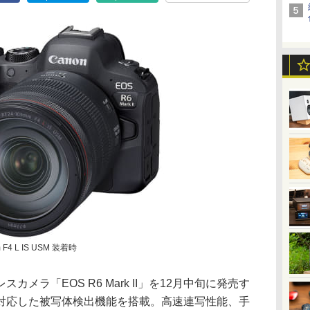
m F4 L IS USM 装着時
メラ「EOS R6 Mark II」を12月中旬に発売す
対応した被写体検出機能を搭載。高速連写性能、手