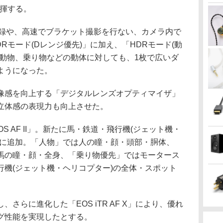
発揮する。
画記録や、高速でブラケット撮影を行ない、カメラ内で
Rモード(Dレンジ優先)」に加え、「HDRモード(動
や動物、乗り物などの動体に対しても、1枚で広いダ
ようになった。
像感を向上する「デジタルレンズオプティマイザ」
立体感の表現力も向上させた。
S AF II」。新たに馬・鉄道・飛行機(ジェット機・
能に追加。「人物」では人の瞳・顔・頭部・胴体、
馬の瞳・顔・全身、「乗り物優先」ではモータース
行機(ジェット機・ヘリコプター)の全体・スポット
さらに進化した「EOS iTR AF X」により、優れ
グ性能を実現したとする。