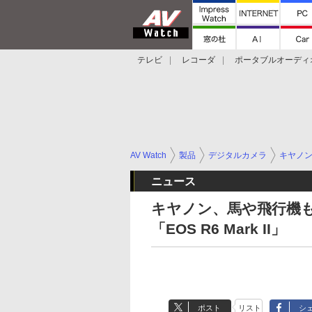
テレビ
レコーダ
ポータブルオーディ
スマートスピーカー
デジカメ
プロジ
AV Watch
製品
デジタルカメラ
キヤノ
ニュース
キヤノン、馬や飛行機
「EOS R6 Mark II」
ポスト
リスト
シ