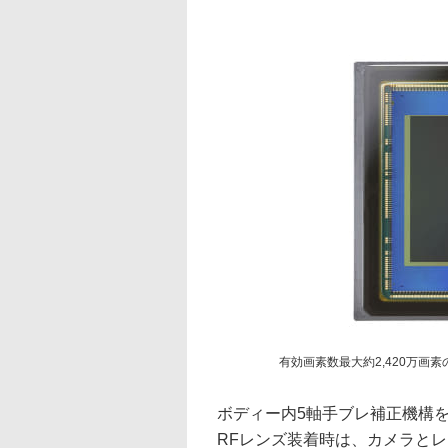
有効画素数最大約2,420万画
ボディー内5軸手ブレ補正機構
RFレンズ装着時は、カメラと