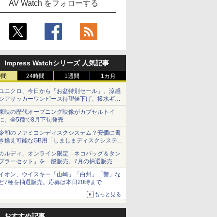
AV Watch をフォローする
Impress Watchシリーズ 人気記事
時間
24時間
1週間
1カ月
ユニクロ、今日から「お盆特別セール」。涼感
シアサッカーワンピース待望値下げ、撥水ギア
ショーツは1990円に
東映の歴代オープニング映像がカプセルトイ
に。全5種で8月下旬発売
令和のファミコンディスクシステム？安価に書
き換え可能なGB用「しましまディスクシステ
ム」
カルディ、オンライン限定「ネコバッグ＆タン
ブラーセット」を一般販売。7月の抽選販売の
当選無効分
イオン、ウイスキー「山崎」「白州」「響」な
ど7種を抽選販売。応募は本日20時まで
もっと見る
おすすめ記事