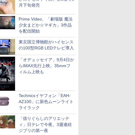
月下旬発売
Prime Video、「劇場版 魔法
少女まどか☆マギカ」3作品
を配信開始
東京国立博物館がハイセンス
の100型RGB LEDテレビ導入
「オデュッセイア」9月4日か
らIMAX先行上映。35mmフ
ィルム上映も
Technicsイヤフォン「EAH-
AZ100」に新色ムーンライト
ライラック
「借りぐらしのアリエッテ
ィ」日テレで今夜。3週連続
ジブリの第一夜