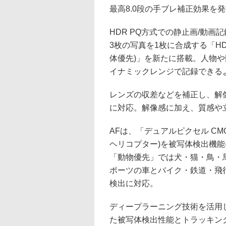
最高8.0段の手ブレ補正効果を
HDR PQ方式での静止画/動
3枚の写真を1枚に合成する「HD
体優先)」を新たに搭載。人物
イナミックレンジで記録できる
レンズの収差などを補正し、解
に対応。解像感に加え、質感や
AFは、「デュアルピクセル CMO
ヘリコプター)を被写体検出機
「動物優先」では犬・猫・鳥・
ポーツの車とバイク・鉄道・飛
検出に対応。
ディープラーニング技術を活用し、
た被写体検出性能とトラッキン