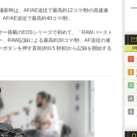
影時は、AF/AE追従で最高約12コマ/秒の高速連
F/AE追従で最高約40コマ/秒。
サー搭載のEOSシリーズで初めて、「RAWバースト
、RAW記録による最高約30コマ/秒、AF追従の連
ボタンを押す直前(約0.5 秒前)から記録を開始する
1