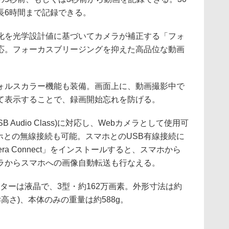
長6時間まで記録できる。
化を光学設計値に基づいてカメラが補正する「フォ
応。フォーカスブリージングを抑えた高品位な動画
ォルスカラー機能も装備。画面上に、動画撮影中で
て表示することで、録画開始忘れを防げる。
AC(USB Audio Class)に対応し、Webカメラとして使用可
によるスマホとの無線接続も可能。スマホとのUSB有線接続に
ra Connect」をインストールすると、スマホから
ラからスマホへの画像自動転送も行なえる。
ターは液晶で、3型・約162万画素。外形寸法は約
奥行き×高さ)、本体のみの重量は約588g。