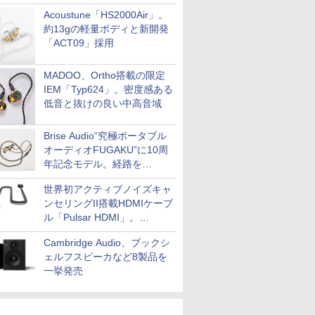
Acoustune「HS2000Air」。
約13gの軽量ボディと新開発
「ACT09」採用
MADOO、Ortho搭載の限定
IEM「Typ624」。密度感ある
低音と抜けの良い中高音域
Brise Audio“究極ポータブル
オーディオFUGAKU”に10周
年記念モデル。経路を
NISHIKIで統一。400万円
世界初アクティブノイズキャ
ンセリングII搭載HDMIケーブ
ル「Pulsar HDMI」。
SilentPowerから
Cambridge Audio、ブックシ
ェルフスピーカなど8製品を
一挙発売