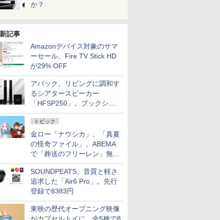
か？
新記事
Amazonデバイス対象のサマ
ーセール。Fire TV Stick HD
が29% OFF
アバック、リビングに調和す
るシアタースピーカー
「HFSP250」。ブックシェ
ルフはペア3万円以下
トピック
金ロー「ナウシカ」、「真夏
の怪奇ファイル」、ABEMA
で「葬送のフリーレン」無料
配信など。夏の特番・配信情
SOUNDPEATS、音質と軽さ
報
追求した「Air6 Pro」。先行
登録で8383円
東映の歴代オープニング映像
がカプセルトイに。全5種で8