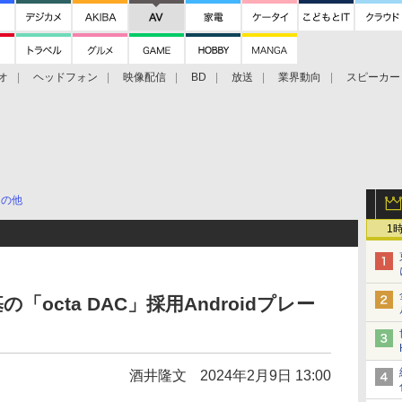
オ
ヘッドフォン
映像配信
BD
放送
業界動向
スピーカー
ェクタ
PS4
BDプレーヤー
映像配信
BD
その他
1
の「octa DAC」採用Androidプレー
酒井隆文
2024年2月9日 13:00