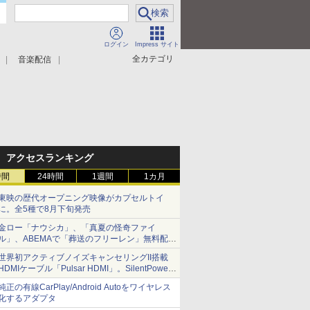
ログイン
Impress サイト
全カテゴリ
音楽配信
アクセスランキング
時間
24時間
1週間
1カ月
東映の歴代オープニング映像がカプセルトイ
に。全5種で8月下旬発売
金ロー「ナウシカ」、「真夏の怪奇ファイ
ル」、ABEMAで「葬送のフリーレン」無料配信
など。夏の特番・配信情報
世界初アクティブノイズキャンセリングII搭載
HDMIケーブル「Pulsar HDMI」。SilentPower
から
純正の有線CarPlay/Android Autoをワイヤレス
化するアダプタ