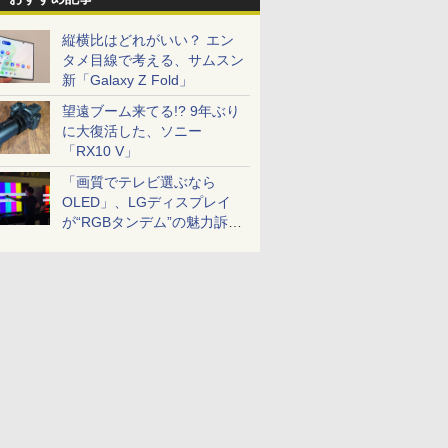
縦横比はどれがいい？ エン
タメ目線で考える、サムスン
新「Galaxy Z Fold」
望遠ブーム来てる!? 9年ぶり
に大復活した、ソニー
「RX10 V」
「画質でテレビ選ぶなら
OLED」、LGディスプレイ
が“RGBタンデム”の魅力訴
求。液晶とのガチ比較も