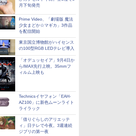
月下旬発売
Prime Video、「劇場版 魔法
少女まどか☆マギカ」3作品
を配信開始
東京国立博物館がハイセンス
の100型RGB LEDテレビ導入
「オデュッセイア」9月4日か
らIMAX先行上映。35mmフ
ィルム上映も
Technicsイヤフォン「EAH-
AZ100」に新色ムーンライト
ライラック
「借りぐらしのアリエッテ
ィ」日テレで今夜。3週連続
ジブリの第一夜