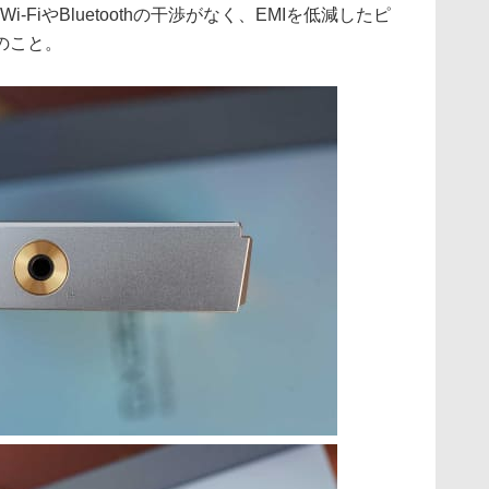
FiやBluetoothの干渉がなく、EMIを低減したピ
のこと。