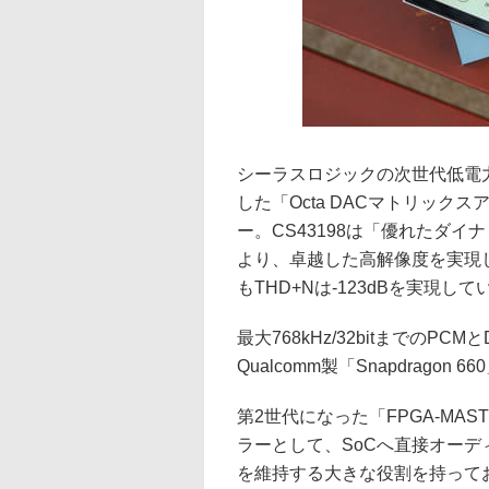
シーラスロジックの次世代低電力
した「Octa DACマトリッ
ー。CS43198は「優れたダ
より、卓越した高解像度を実現し
もTHD+Nは-123dBを実現して
最大768kHz/32bitまでのP
Qualcomm製「Snapdrago
第2世代になった「FPGA-MA
ラーとして、SoCへ直接オー
を維持する大きな役割を持って