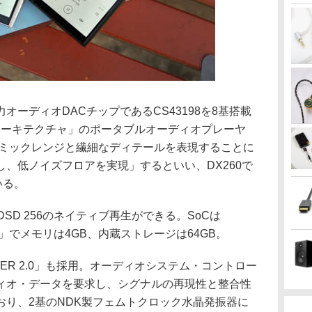
オーディオDACチップであるCS43198を8基搭載
クスアーキテクチャ」のポータブルオーディオプレーヤ
イナミックレンジと繊細なディテールを表現することに
、低ノイズフロアを実現」するといい、DX260で
いる。
CMとDSD 256のネイティブ再生ができる。SoCは
n 660」でメモリは4GB、内蔵ストレージは64GB。
STER 2.0」も採用。オーディオシステム・コントロー
ディオ・データを要求し、シグナルの再現性と整合性
おり、2基のNDK製フェムトクロック水晶発振器に