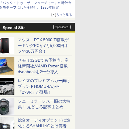
「バック・トゥ・ザ・フューチャー」の時計台
をモチーフにした腕時計。1985本限定
もっと見る
Special Site
マウス、RTX 5060 Ti搭載ゲ
ーミングPCが7万5,000円オ
フで30万円台！
メモリ32GBでも予算内。産
経新聞社がAMD Ryzen搭載
dynabookを2千台導入
レイズのプレミアムカー向け
ブランドHOMURAから
「2×9R」が登場！
ソニーミラーレス一眼の大特
集！ 見どころ記事まとめ
総合オーディオブランドに進
化するSHANLINGとは何者