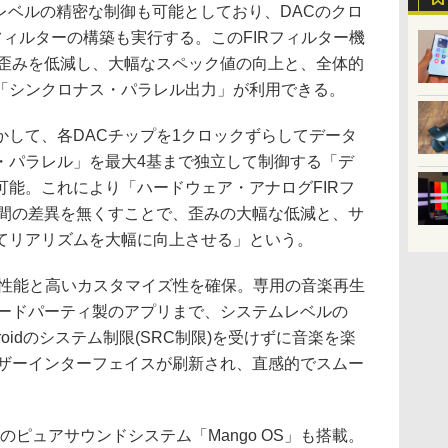
ピコ秒レベルの精密な制御も可能としており、DACのクロ
フィルターの構築も実行する。このFIRフィルター機
の歪みを低減し、大幅なスペック値の向上と、全体的
「シンクロナス・パラレル出力」が利用できる。
かして、各DACチップを1クロックずらしてデータ
・パラレル」を最大4基まで独立して制御する「デ
可能。これにより「ハードウェア・アナログFIRフ
C間の差異を無くすことで、歪みの大幅な低減と、サ
てリアリズムを大幅に向上させる」という。
適な動作性能と高いカスタマイズ性を確保。専用の音楽再生
」からサードパーティ製のアプリまで、システムレベルの
droidのシステム制限(SRC制限)を受けずに音楽を楽
は、ユーザーインターフェイスが刷新され、直感的でスムー
スのピュアサウンドシステム「Mango OS」も搭載。