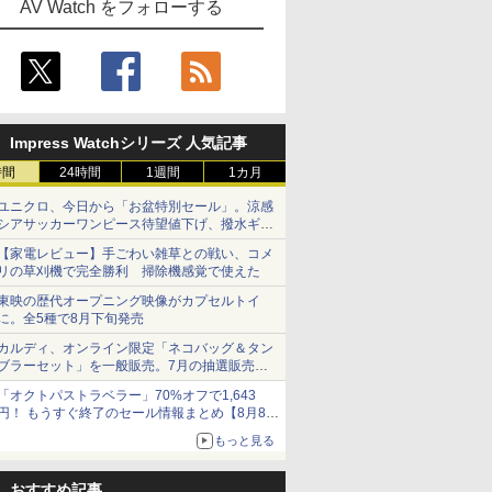
AV Watch をフォローする
Impress Watchシリーズ 人気記事
時間
24時間
1週間
1カ月
ユニクロ、今日から「お盆特別セール」。涼感
シアサッカーワンピース待望値下げ、撥水ギア
ショーツは1990円に
【家電レビュー】手ごわい雑草との戦い、コメ
リの草刈機で完全勝利 掃除機感覚で使えた
東映の歴代オープニング映像がカプセルトイ
に。全5種で8月下旬発売
カルディ、オンライン限定「ネコバッグ＆タン
ブラーセット」を一般販売。7月の抽選販売の
当選無効分
「オクトパストラベラー」70%オフで1,643
円！ もうすぐ終了のセール情報まとめ【8月8日
更新】
もっと見る
ニンテンドーeショップでは「大神 絶景版」が
67%オフで990円
おすすめ記事