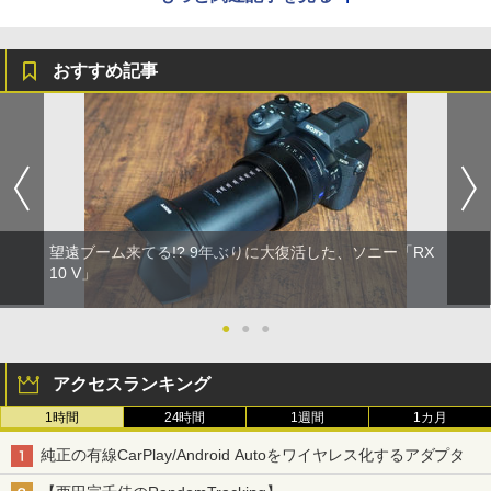
おすすめ記事
望遠ブーム来てる!? 9年ぶりに大復活した、ソニー「RX
10 V」
●
●
●
アクセスランキング
1時間
24時間
1週間
1カ月
純正の有線CarPlay/Android Autoをワイヤレス化するアダプタ