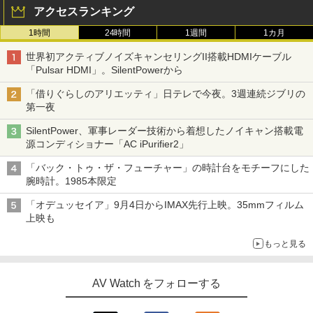
アクセスランキング
1時間
24時間
1週間
1カ月
世界初アクティブノイズキャンセリングII搭載HDMIケーブル
「Pulsar HDMI」。SilentPowerから
「借りぐらしのアリエッティ」日テレで今夜。3週連続ジブリの
第一夜
SilentPower、軍事レーダー技術から着想したノイキャン搭載電
源コンディショナー「AC iPurifier2」
「バック・トゥ・ザ・フューチャー」の時計台をモチーフにした
腕時計。1985本限定
「オデュッセイア」9月4日からIMAX先行上映。35mmフィルム
上映も
もっと見る
AV Watch をフォローする