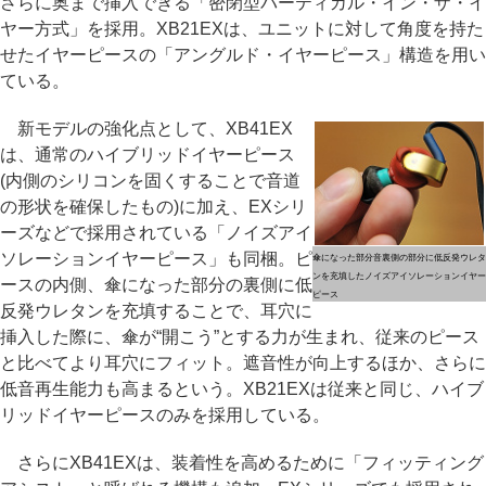
さらに奥まで挿入できる「密閉型バーティカル・イン・ザ・イ
ヤー方式」を採用。XB21EXは、ユニットに対して角度を持た
せたイヤーピースの「アングルド・イヤーピース」構造を用い
ている。
新モデルの強化点として、XB41EX
は、通常のハイブリッドイヤーピース
(内側のシリコンを固くすることで音道
の形状を確保したもの)に加え、EXシリ
ーズなどで採用されている「ノイズアイ
ソレーションイヤーピース」も同梱。ピ
傘になった部分音裏側の部分に低反発ウレタ
ンを充填したノイズアイソレーションイヤー
ースの内側、傘になった部分の裏側に低
ピース
反発ウレタンを充填することで、耳穴に
挿入した際に、傘が“開こう”とする力が生まれ、従来のピース
と比べてより耳穴にフィット。遮音性が向上するほか、さらに
低音再生能力も高まるという。XB21EXは従来と同じ、ハイブ
リッドイヤーピースのみを採用している。
さらにXB41EXは、装着性を高めるために「フィッティング