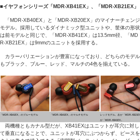
■イヤフォンシリーズ「MDR-XB41EX」、「MDR-XB21EX」
「MDR-XB40EX」と「MDR-XB20EX」のマイナーチェンジ
モデル。採用しているダイナミック型ユニットや、筐体の形状
は前モデルと同じで、「MDR-XB41EX」は13.5mm径、「MD
R-XB21EX」は9mmのユニットを採用する。
カラーバリエーションが豊富になっており、どちらのモデル
もブラック、ブルー、レッド、マルチの4色を揃えている。
「MDR-XB41EX」のブルーモデル
「MDR-XB41EX」のマルチモデル
レッドモデル。左が「MDR-XB21E
が「MDR-XB41EX」
両機種ともカナル型だが、XB41EXはユニットが耳穴に対し
て垂直になることで、ユニットが耳穴にぶつからず、ピースを