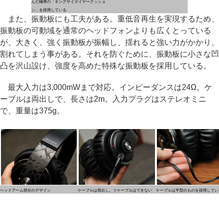
んだ極厚の「キングサイズイヤークッショ
ン」を採用している
また、振動板にも工夫がある。重低音再生を実現するため、
振動板の可動域を通常のヘッドフォンよりも広くとっている
が、大きく、強く振動板が振幅し、揺れると強い力がかかり、
割れてしまう事がある。それを防ぐために、振動板に小さな凹
凸を沢山設け、強度を高めた特殊な振動板を採用している。
最大入力は3,000mWまで対応。インピーダンスは24Ω。ケ
ーブルは両出しで、長さは2m。入力プラグはステレオミニ
で、重量は375g。
ヘッドアーム部分のデザイン
ケーブルは両出し。リケーブルはできない
ケーブルは平型のものを採用してい