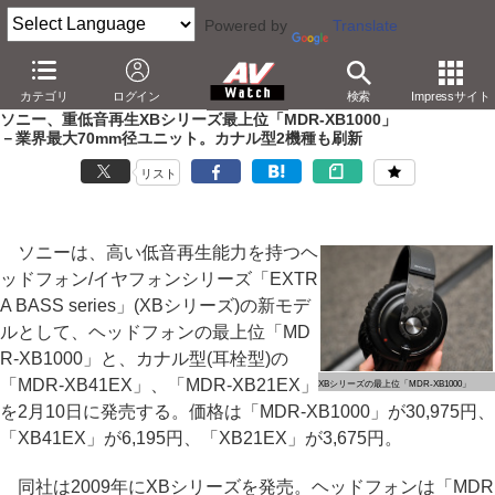
Powered by
Translate
AV Watch
製品
ヘッドフォン
ソニー
カテゴリ
ログイン
検索
Impressサイト
ソニー、重低音再生XBシリーズ最上位「MDR-XB1000」
－業界最大70mm径ユニット。カナル型2機種も刷新
リスト
ソニーは、高い低音再生能力を持つヘ
ッドフォン/イヤフォンシリーズ「EXTR
A BASS series」(XBシリーズ)の新モデ
ルとして、ヘッドフォンの最上位「MD
R-XB1000」と、カナル型(耳栓型)の
「MDR-XB41EX」、「MDR-XB21EX」
XBシリーズの最上位「MDR-XB1000」
を2月10日に発売する。価格は「MDR-XB1000」が30,975円、
「XB41EX」が6,195円、「XB21EX」が3,675円。
同社は2009年にXBシリーズを発売。ヘッドフォンは「MDR