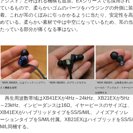
アシスト」と呼ばれる機構も追加。EXシリーズでも採用され
ているもので、柔らかいゴムのパーツをハウジングの外側に装
着。これが耳のくぼみに引っかかるように当たり、安定性を高
めている。柔らかい素材で中は中空になっているため、耳の当
たっている部分が痛くなる事はない。
「MDR-XB41EX」にはフィッティングアシ
「MDR-XB21EX」のブラックモデル
「MDR-XB21EX」は角度を持たせ
スト機構を採用
ピースの「アングルド・イヤーピー
を採用する
再生周波数帯域はXB41EXが4Hz～24kHz、XB21EXが5Hz
～23kHz、インピーダンスは16Ω。イヤーピースのサイズは、
XB41EXがハイブリッドタイプをSS/S/M/L、ノイズアイソレ
ーションタイプをS/M/L付属。XB21EXはハイブリッドをSS/S/
M/L同梱する。