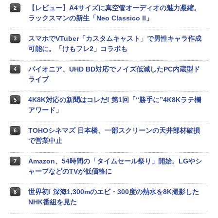
【レビュー】A4サイズに真空管オーディオの魅力凝縮。
2
ラックスマンの新生「Neo Classico II」
スマホでVTuber「カスタムキャスト」で男性キャラ作成
3
可能に。「けもフレ2」コラボも
パイオニア、UHD BD対応でノイズ低減したPC内蔵型ド
4
ライブ
4K8K対応の新聞はコレだ! 第1回「“勝手に”4K8Kラテ欄
5
アワード」
TOHOシネマズ 日本橋、一部スクリーンの天井部材破損
6
で営業中止
Amazon、54時間の「タイムセール祭り」開始。LGやシ
7
ャープなどのTVが低価格に
世界初! 深海1,300mのエビ・300度の熱水を8K撮影した
8
NHK番組を見た