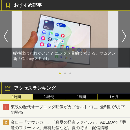
おすすめ記事
縦横比はどれがいい？ エンタメ目線で考える、サムスン
新「Galaxy Z Fold」
●
●
●
アクセスランキング
1時間
24時間
1週間
1カ月
東映の歴代オープニング映像がカプセルトイに。全5種で8月下
旬発売
金ロー「ナウシカ」、「真夏の怪奇ファイル」、ABEMAで「葬
送のフリーレン」無料配信など。夏の特番・配信情報