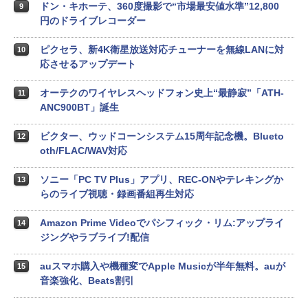
ドン・キホーテ、360度撮影で“市場最安値水準”12,800
9
円のドライブレコーダー
ピクセラ、新4K衛星放送対応チューナーを無線LANに対
10
応させるアップデート
オーテクのワイヤレスヘッドフォン史上“最静寂”「ATH-
11
ANC900BT」誕生
ビクター、ウッドコーンシステム15周年記念機。Blueto
12
oth/FLAC/WAV対応
ソニー「PC TV Plus」アプリ、REC-ONやテレキングか
13
らのライブ視聴・録画番組再生対応
Amazon Prime Videoでパシフィック・リム:アップライ
14
ジングやラブライブ!配信
auスマホ購入や機種変でApple Musicが半年無料。auが
15
音楽強化、Beats割引