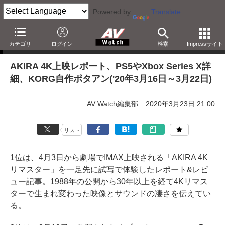
Powered by
Translate
AV Watchアクセスランキング
カテゴリ
ログイン
検索
Impressサイト
AKIRA 4K上映レポート、PS5やXbox Series X詳
細、KORG自作ポタアン('20年3月16日～3月22日)
AV Watch編集部
2020年3月23日 21:00
リスト
1位は、4月3日から劇場でIMAX上映される「AKIRA 4K
リマスター」を一足先に試写で体験したレポート&レビ
ュー記事。1988年の公開から30年以上を経て4Kリマス
ターで生まれ変わった映像とサウンドの凄さを伝えてい
る。