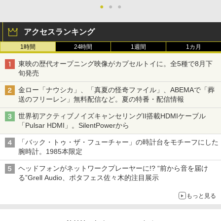
●
●
●
アクセスランキング
1時間
24時間
1週間
1カ月
東映の歴代オープニング映像がカプセルトイに。全5種で8月下
旬発売
金ロー「ナウシカ」、「真夏の怪奇ファイル」、ABEMAで「葬
送のフリーレン」無料配信など。夏の特番・配信情報
世界初アクティブノイズキャンセリングII搭載HDMIケーブル
「Pulsar HDMI」。SilentPowerから
「バック・トゥ・ザ・フューチャー」の時計台をモチーフにした
腕時計。1985本限定
ヘッドフォンがネットワークプレーヤーに!? “前から音を届け
る”Grell Audio、ポタフェス佐々木的注目展示
もっと見る