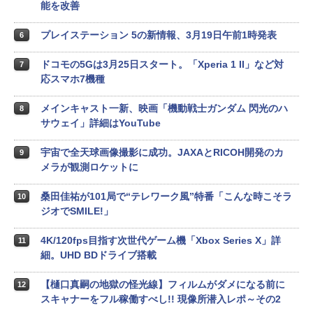
能を改善
プレイステーション 5の新情報、3月19日午前1時発表
6
ドコモの5Gは3月25日スタート。「Xperia 1 II」など対
7
応スマホ7機種
メインキャスト一新、映画「機動戦士ガンダム 閃光のハ
8
サウェイ」詳細はYouTube
宇宙で全天球画像撮影に成功。JAXAとRICOH開発のカ
9
メラが観測ロケットに
桑田佳祐が101局で“テレワーク風”特番「こんな時こそラ
10
ジオでSMILE!」
4K/120fps目指す次世代ゲーム機「Xbox Series X」詳
11
細。UHD BDドライブ搭載
【樋口真嗣の地獄の怪光線】フィルムがダメになる前に
12
スキャナーをフル稼働すべし!! 現像所潜入レポ～その2