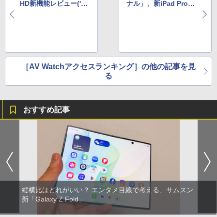
HD新機能レビュー('20
ナル」、新iPad Pro、
年3月9日～3月15日)
BS4Kヱヴァ('20年3月
23日～29日)
［AV Watchアクセスランキング］の他の記事を見
る
おすすめ記事
縦横比はどれがいい？ エンタメ目線で考える、サムスン
新「Galaxy Z Fold」