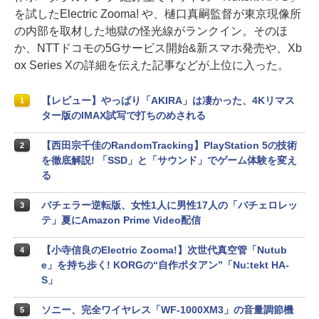
を試したElectric Zooma! や、樋口真嗣監督が東京現像所
の内部を取材した地獄の怪光線がランクイン。そのほ
か、NTTドコモの5Gサービス開始&新スマホ発売や、Xb
ox Series Xの詳細を伝えた記事などが上位に入った。
【レビュー】やっぱり「AKIRA」は凄かった、4Kリマス
1
ター版のIMAX試写で打ちのめされる
【西田宗千佳のRandomTracking】PlayStation 5の技術
2
を徹底解説! 「SSD」と「サウンド」でゲーム体験を変え
る
バチェラー逆転版、女性1人に男性17人の「バチェロレッ
3
テ」夏にAmazon Prime Video配信
【小寺信良のElectric Zooma!】次世代真空管「Nutub
4
e」を持ち歩く! KORGの“自作ポタアン”「Nu:tekt HA-
S」
ソニー、完全ワイヤレス「WF-1000XM3」の音量調節機
5