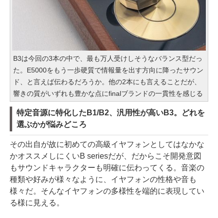
B3は今回の3本の中で、最も万人受けしそうなバランス型だっ
た。E5000をもう一歩硬質で情報量を出す方向に降ったサウン
ド、と言えば伝わるだろうか。他の2本にも言えることだが、
響きの質がいずれも豊かな点にfinalブランドの一貫性を感じる
特定音源に特化したB1/B2、汎用性が高いB3。どれを
選ぶかが悩みどころ
その出自が故に初めての高級イヤフォンとしてはなかな
かオススメしにくいB seriesだが、だからこそ開発意図
もサウンドキャラクターも明確に伝わってくる。音楽の
種類や好みが様々なように、イヤフォンの性格や音も
様々だ。そんなイヤフォンの多様性を端的に表現してい
る様に見える。