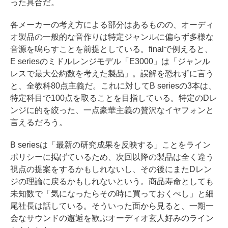
った具合だ。
各メーカーの考え方による部分はあるものの、オーディ
オ製品の一般的な音作りは特定ジャンルに偏らず多様な
音源を鳴らすことを前提としている。finalで例えると、
E seriesのミドルレンジモデル「E3000」は「ジャンル
レスで最大公約数を考えた製品」。誤解を恐れずに言う
と、全教科80点主義だ。これに対してB seriesの3本は、
特定科目で100点を取ることを目指している。特定のDレ
ンジに的を絞った、一点豪華主義の贅沢なイヤフォンと
言えるだろう。
B seriesは「最新の研究成果を反映する」ことをライン
ポリシーに掲げているため、次回以降の製品は全く違う
視点の提案をするかもしれないし、その後にまたDレン
ジの理論に戻るかもしれないという。商品寿命としても
未知数で「気になったらその時に買っておくべし」と細
尾社長は話している。そういった面から見ると、一期一
会なサウンドの邂逅を歓ぶオーディオ玄人好みのライン