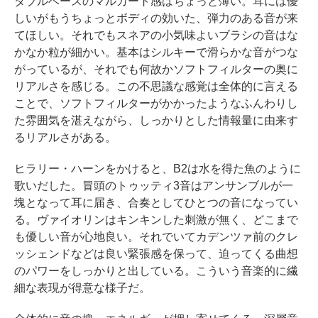
ダブルベースのマルカート感はちょっと薄い。耳には優
しいがもうちょっとボディの効いた、弾力のある音が来
てほしい。それでもスネアの小気味よいブラシの音はな
かなか粒が細かい。基本はシルキーで滑らかな音がつな
がっているが、それでも何故かソフトフィルターの奥に
リアルさを感じる。この不思議な感覚は全体的に言える
ことで、ソフトフィルターがかかったようなふんわりし
た雰囲気を湛えながら、しっかりとした情報量に由来す
るリアルさがある。
ヒラリー・ハーンをかけると、B2は水を得た魚のように
歌いだした。冒頭のトゥッティ3音はアンサンブルが一
塊となって耳に届き、合奏としてひとつの音になってい
る。ヴァイオリンはキンキンした刺激が無く、どこまで
も優しい音が心地良い。それでいてカデンツァ前のクレ
ッシェンドなどは良い緊張感を保って、迫ってくる曲想
のパワーをしっかりと出している。こういう音楽的に繊
細な表現が得意な様子だ。