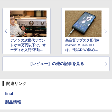
デノンの次世代サウン
高音質サブスク配信A
ドが10万円以下で。オ
mazon Music HD
ーディオ入門“不動の
は、“脱CD”の決め手
定番”が超進化「600N
になる!?
E」を聴く
［レビュー］の他の記事を見る
関連リンク
final
製品情報