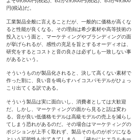
よそ69,800円(税込)、B2が29,800円(税込)、B3が49,800
円(税込)だ。
工業製品全般に言えることだが、一般的に価格が高くな
ると性能が良くなる。その理由は希少素材や高等技術の
投入という面と、マーケティングやブランディングの面
が挙げられるが、感性の充足を旨とするオーディオは、
研究をするとコストと音の良さは必ずしも一致しない事
があるという。
そういうものが製品化されると、決して高くない素材で
作った割に、良い音を鳴らすハイコスパモデルがひょっ
こり出てくる訳である。
そういう製品は実に面白いし、消費者としては大歓迎
だ。しかし、マーケティングの面から見ると話は変わ
る。音が良い低価格モデルは高級モデルの売上を減らし
てしまう恐れがあるのだ。その場合はマーケティングの
ポジションが上手く取れず、製品そのものがボツになる
という可能性も出てきてしまう。「確かにヒエラルキー