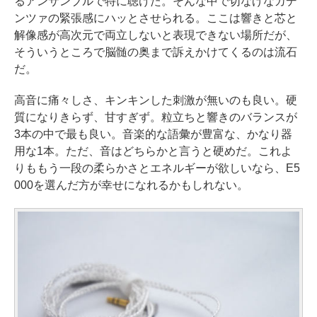
るアンサンブルで特に聴けた。そんな中で切なげなカデ
ンツァの緊張感にハッとさせられる。ここは響きと芯と
解像感が高次元で両立しないと表現できない場所だが、
そういうところで脳髄の奥まで訴えかけてくるのは流石
だ。
高音に痛々しさ、キンキンした刺激が無いのも良い。硬
質になりきらず、甘すぎず。粒立ちと響きのバランスが
3本の中で最も良い。音楽的な語彙が豊富な、かなり器
用な1本。ただ、音はどちらかと言うと硬めだ。これよ
りももう一段の柔らかさとエネルギーが欲しいなら、E5
000を選んだ方が幸せになれるかもしれない。