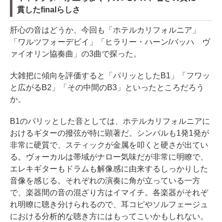
貫したfinalらしさ
肝心の音はどうか、今回も「ホテルカリフォルニア」
「ワルツフォーデビイ」「ヒラリー・ハーン/バッハ ヴ
ァイオリン協奏曲」の3曲で探った。
大雑把に傾向を評価すると「パリッとしたB1」「フワッ
と広がるB2」「その中間のB3」といったところだろう
か。
B1のパリッとした音としては、ホテルカリフォルニアに
おけるギターの撥弦が特に顕著だ。シンバルも1発1発が
非常に硬質で、スティックが金属を叩くと硬さが出てい
る。ヴォーカルは帯域がナロー気味だが非常に明瞭で、
エレキギターもドラムも解像感に由来するしっかりした
音像を感じる。それぞれの演奏に角が立っている一方
で、楽器間の音の混ざり方はイマイチ。各楽器がそれぞ
れ明瞭に聴き分けられるので、耳コピやソルフェージュ
における分析的な聴き方にはもってこいかもしれない。