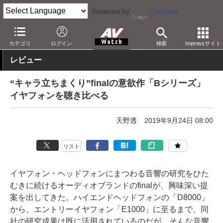
Powered by
Translate
AV Watch
製品
ヘッドフォン
final
カテゴリ
ログイン
検索
Impressサイト
レビュー
“キャラ立ちまくり”finalの意欲作「Bシリーズ」
イヤフォンを聴き比べる
天野透
2019年9月24日 08:00
リスト
イヤフォン・ヘッドフォンにまつわる音響の研究をひた
むきに続けるオーディオブランドのfinalが、興味深い提
案を出してきた。ハイエンドヘッドフォンの「D8000」
から、エントリーイヤフォン「E1000」に至るまで、同
社の研究成果は既に活用されているのだが、そんな音響