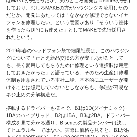
はMAKEが先だったが、実のところ開発はB seriesが先行
しており、むしろMAKEの方がハウジングを流用したの
だとか。開発にあたっては「なかなか修理できないイヤ
フォンを修理したい」という意図があり「そういう筐体
を作ったらDIYにも使えた」としてMAKEで先行採用さ
れたという。
2019年春のヘッドフォン祭で細尾社長は、このハウジン
グについて「たとえ新品交換の方が安くあがるとして
も、長く愛用してもらうために修理という選択肢は用意
しておきたかった」と語っている。そのため生産は修理
体制も用意されている本社工場。基本的にユーザーが開
けることは想定していないとしながらも、修理が容易な
ネジ止めの分解構造だ。
搭載するドライバーも様々で、B1は1D(ダイナミック)・
1BAのハイブリッド、B2は1BA、B3は2BA。ドライバー
構成を見て分かる通り、B seriesの製品ナンバーは決し
てヒエラルキーではない。実際に価格を見ると、B1がお