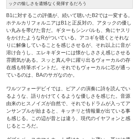
ックの愉しさを遺憾なく発揮するだろう
B1に対するこの評価が、続いて聴いたB2では一変する。
ホテルカリフォルニアはB1と正反対の、アタックの優し
い丸みを帯びた音だ。ギターもシンバルも、角にヤスリ
をかけたようなRがついている。アコギを聴くとそれな
りに解像していることを感じさせるが、それ以上に音が
溶け合うし、エレキギターには懐かしささえ感じさせる
雰囲気がある。スッと真ん中に躍り出るヴォーカルの存
在感も特筆ポイントだ。それでもヴォーカルに芯が通っ
ているのは、BAのサガなのか。
ワルツフォーデビイでは、ピアノの演奏に詩を読んでい
るような、語りかけてくるような優しさを感じた。音源
由来のヒスノイズが自然で、それでもドラムが入ってア
ンサンブルが始まると、キッチリと情報量が出ている事
も感じる。この辺が昔とは違う、現代のイヤフォンと感
じるところだ。