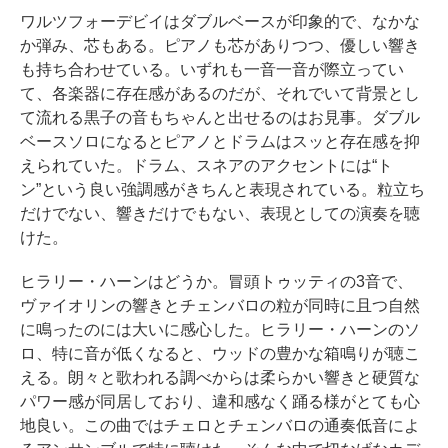
ワルツフォーデビイはダブルベースが印象的で、なかな
か弾み、芯もある。ピアノも芯がありつつ、優しい響き
も持ち合わせている。いずれも一音一音が際立ってい
て、各楽器に存在感があるのだが、それでいて背景とし
て流れる黒子の音もちゃんと出せるのはお見事。ダブル
ベースソロになるとピアノとドラムはスッと存在感を抑
えられていた。ドラム、スネアのアクセントには“ト
ン”という良い強調感がきちんと表現されている。粒立ち
だけでない、響きだけでもない、表現としての演奏を聴
けた。
ヒラリー・ハーンはどうか。冒頭トゥッティの3音で、
ヴァイオリンの響きとチェンバロの粒が同時に且つ自然
に鳴ったのには大いに感心した。ヒラリー・ハーンのソ
ロ、特に音が低くなると、ウッドの豊かな箱鳴りが聴こ
える。朗々と歌われる調べからは柔らかい響きと硬質な
パワー感が同居しており、違和感なく踊る様がとても心
地良い。この曲ではチェロとチェンバロの通奏低音によ