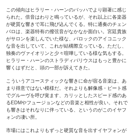
この傾向はヒラリー・ハーンのバッハでより顕著に感じ
られた。倍音はわりと鳴っているが、それ以上に各楽器
が硬質な響きで耳に飛び込んでくる。特に通奏のチェン
バロは、楽器特有の撥弦音がなかなか面白い。宮廷貴族
がサロンを楽しんでいた様な、バロックのアイコニック
な音を出していて、これが結構際立っている。ただし、
独奏のヴァイオリンと少々喧嘩している様な気もする。
ヒラリー・ハーンのストラディバリウスはもっと豊かに
響くはずだと、頭の一部が訴えてきた。
こういうアコースティックな響きに命が宿る音楽は、あ
まり得意ではない模様だ。それよりも解像感・ビート感
でグルーヴを呼び覚ます、カリッとしたスピード感のあ
るEDMやフュージョンなどの音楽と相性が良い。それで
も響きはそれなりに伴っている、というのがこのイヤフ
ォンの凄い所。
市場にはこれよりもずっと硬質な音を出すイヤフォンが