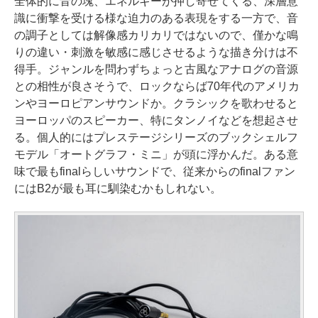
全体的に音の塊、エネルギーが押し寄せてくる、深層意
識に衝撃を受ける様な迫力のある表現をする一方で、音
の調子としては解像感カリカリではないので、僅かな鳴
りの違い・刺激を敏感に感じさせるような描き分けは不
得手。ジャンルを問わずちょっと古風なアナログの音源
との相性が良さそうで、ロックならば70年代のアメリカ
ンやヨーロピアンサウンドか。クラシックを歌わせると
ヨーロッパのスピーカー、特にタンノイなどを想起させ
る。個人的にはプレステージシリーズのブックシェルフ
モデル「オートグラフ・ミニ」が頭に浮かんだ。ある意
味で最もfinalらしいサウンドで、従来からのfinalファン
にはB2が最も耳に馴染むかもしれない。