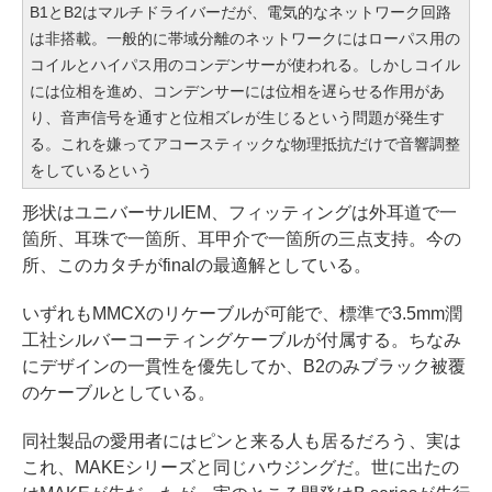
B1とB2はマルチドライバーだが、電気的なネットワーク回路
は非搭載。一般的に帯域分離のネットワークにはローパス用の
コイルとハイパス用のコンデンサーが使われる。しかしコイル
には位相を進め、コンデンサーには位相を遅らせる作用があ
り、音声信号を通すと位相ズレが生じるという問題が発生す
る。これを嫌ってアコースティックな物理抵抗だけで音響調整
をしているという
形状はユニバーサルIEM、フィッティングは外耳道で一
箇所、耳珠で一箇所、耳甲介で一箇所の三点支持。今の
所、このカタチがfinalの最適解としている。
いずれもMMCXのリケーブルが可能で、標準で3.5mm潤
工社シルバーコーティングケーブルが付属する。ちなみ
にデザインの一貫性を優先してか、B2のみブラック被覆
のケーブルとしている。
同社製品の愛用者にはピンと来る人も居るだろう、実は
これ、MAKEシリーズと同じハウジングだ。世に出たの