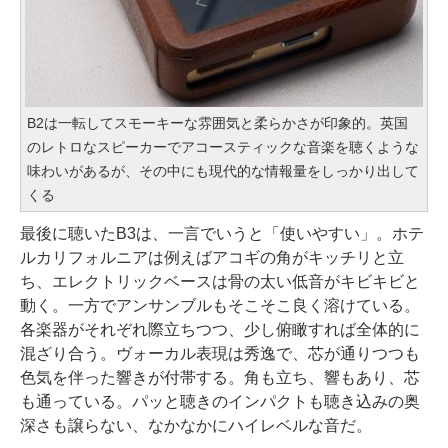
B2は一転してスモーキーな雰囲気と柔らかさが印象的。英国
のレトロなスピーカーでアコースティックな音楽を聴くような
味わいがあるが、その中にも現代的な情報量をしっかり出して
くる
最後に聴いたB3は、一言でいうと「使いやすい」。ホテ
ルカリフォルニアは例えばアコギの角がキッチリと立
ち、エレクトリックベースは骨の太い低音がキビキビと
動く。一方でアンサンブルもそこそこ良く溶けている。
各楽器がそれぞれ際立ちつつ、少し俯瞰すれば全体的に
混ざり合う。ヴォーカル表現は秀逸で、芯が通りつつも
色気を伴った響きが付帯する。角も立ち、響もあり、芯
も通っている。パッと聴きのインパクトも聴き込みの奥
深さも譲らない、なかなかにハイレベルな音だ。