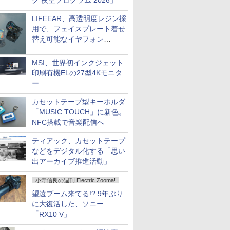
ク 夜空プログラム 2026」
LIFEEAR、高透明度レジン採
用で、フェイスプレート着せ
替え可能なイヤフォン
「Nova Shell」
MSI、世界初インクジェット
印刷有機ELの27型4Kモニタ
ー
カセットテープ型キーホルダ
「MUSIC TOUCH」に新色。
NFC搭載で音楽配信へ
ティアック、カセットテープ
などをデジタル化する「思い
出アーカイブ推進活動」
小寺信良の週刊 Electric Zooma!
望遠ブーム来てる!? 9年ぶり
に大復活した、ソニー
「RX10 V」