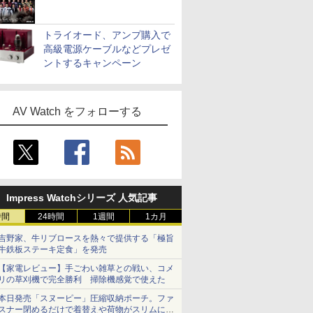
トライオード、アンプ購入で
高級電源ケーブルなどプレゼ
ントするキャンペーン
AV Watch をフォローする
Impress Watchシリーズ 人気記事
時間
24時間
1週間
1カ月
吉野家、牛リブロースを熱々で提供する「極旨
牛鉄板ステーキ定食」を発売
【家電レビュー】手ごわい雑草との戦い、コメ
リの草刈機で完全勝利 掃除機感覚で使えた
本日発売「スヌーピー」圧縮収納ポーチ。ファ
スナー閉めるだけで着替えや荷物がスリムにま