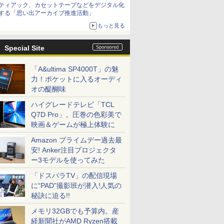
ティアック、カセットテープなどをデジタル化
する「思い出アーカイブ推進活動」
もっと見る
Special Site
「A&ultima SP4000T」の魅
力！ポケットに入るオーディ
オの醍醐味
ハイグレードテレビ「TCL
Q7D Pro」。圧巻の色彩美で
映画＆ゲームが極上体験に
Amazon プライムデー過去最
安! Anker注目プロジェクタ
ー3モデルを使ってみた
「ドスパラTV」の配信現場
に“PAD”撮影班が潜入!人気の
秘訣に迫る!!
メモリ32GBでも予算内。産
経新聞社がAMD Ryzen搭載