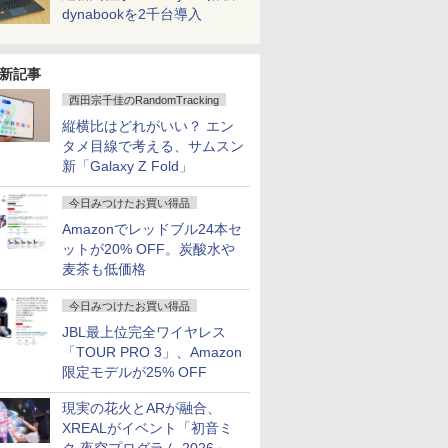
dynabookを2千台導入
新記事
西田宗千佳のRandomTracking
縦横比はどれがいい？ エン
タメ目線で考える、サムスン
新「Galaxy Z Fold」
今日みつけたお買い得品
Amazonでレッドブル24本セ
ットが20% OFF。炭酸水や
麦茶も低価格
今日みつけたお買い得品
JBL最上位完全ワイヤレス
「TOUR PRO 3」、Amazon
限定モデルが25% OFF
現実の花火とARが融合、
XREALがイベント「初音ミ