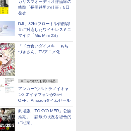
カリスマオーディオ評論家の
軌跡「長岡鉄男の仕事」5日
発売
DJI、32bitフロートや内部録
音に対応したワイヤレスミニ
マイク「Mic Mini 2S」
「ドカ食いダイスキ！ もち
づきさん」TVアニメ化
今日みつけたお買い得品
アンカー“ウルトラノイキャ
ン2.0”イヤフォンが25%
OFF。Amazonタイムセール
劇場版「TOKYO MER」公開
延期。「諸般の状況を総合的
に勘案」