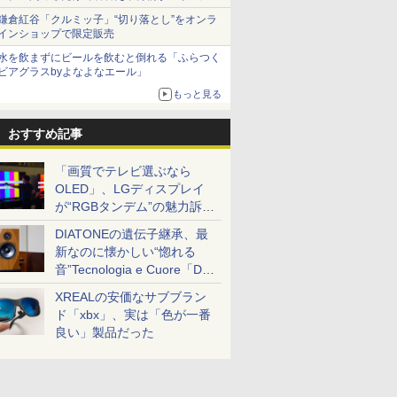
とまる
鎌倉紅谷「クルミッ子」“切り落とし”をオンラ
インショップで限定販売
水を飲まずにビールを飲むと倒れる「ふらつく
ビアグラスbyよなよなエール」
もっと見る
おすすめ記事
「画質でテレビ選ぶなら
OLED」、LGディスプレイ
が“RGBタンデム”の魅力訴
求。液晶とのガチ比較も
DIATONEの遺伝子継承、最
新なのに懐かしい“惚れる
音”Tecnologia e Cuore「DS-
TC52B」を聴く
XREALの安価なサブブラン
ド「xbx」、実は「色が一番
良い」製品だった