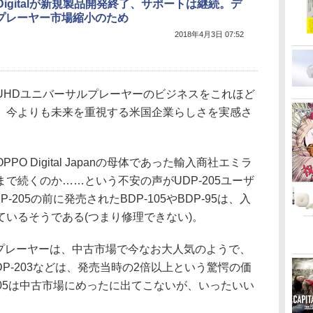
 Digitalが新規製品開発終了、サポートは継続。デ
プレーヤー市場縮小のため
2018年4月3日 07:52
UHDユニバーサルプレーヤーのビジネスをこれほど
。今よりも未来を重視する米国企業らしさを実感さ
O Digital Japanの母体であった輸入商社エミラ
で続くのか……という不安の声がUDP-205ユーザ
205の前に発売されたBDP-105やBDP-95は、入
いるそうである(つまり修理できない)。
ルプレーヤーは、中古市場で今なお大人気のようで、
UDP-203などは、発売当時の2倍以上という驚愕の価
205は中古市場にめったに出てこないが、いったいい