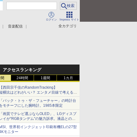
ログイン
Impress サイト
全カテゴリ
音楽配信
アクセスランキング
時間
24時間
1週間
1カ月
【西田宗千佳のRandomTracking】
縦横比はどれがいい？ エンタメ目線で考える、
サムスン新「Galaxy Z Fold」
「バック・トゥ・ザ・フューチャー」の時計台
をモチーフにした腕時計。1985本限定
「画質でテレビ選ぶならOLED」、LGディスプ
レイが“RGBタンデム”の魅力訴求。液晶とのガ
チ比較も
MSI、世界初インクジェット印刷有機ELの27型
4Kモニター