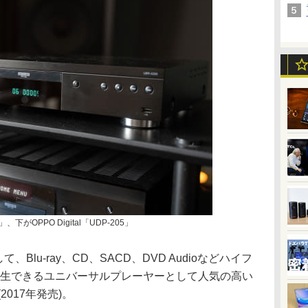
下がOPPO Digital「UDP-205」
めとして、Blu-ray、CD、SACD、DVD Audioなどハイフ
再生できるユニバーサルプレーヤーとして人気の高い
」(2017年発売)。