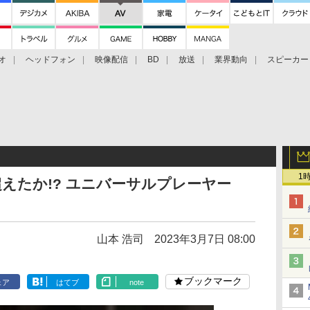
オ
ヘッドフォン
映像配信
BD
放送
業界動向
スピーカー
ェクタ
PS4
BDプレーヤー
映像配信
BD
1
超えたか!? ユニバーサルプレーヤー
山本 浩司
2023年3月7日 08:00
ブックマーク
ェア
はてブ
note