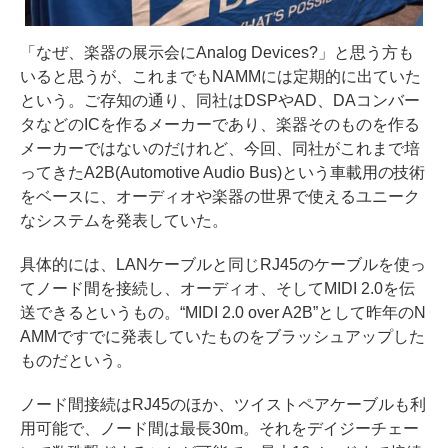
「なぜ、楽器の展示会にAnalog Devices?」と思う方も
いると思うが、これまでもNAMMには定期的に出ていた
という。ご存知の通り、同社はDSPやAD、DAコンバー
タなどのICを作るメーカーであり、楽器そのものを作る
メーカーではないのだけれど、今回、同社がこれまで培
ってきたA2B(Automotive Audio Bus)という車載用の技術
をベースに、オーディオや楽器の世界で使えるユニーク
なシステムを発表していた。
具体的には、LANケーブルと同じRJ45のケーブルを使っ
てノード間を接続し、オーディオ、そしてMIDI 2.0を伝
送できるというもの。“MIDI 2.0 over A2B”として昨年のN
AMMですでに発表していたものをブラッシュアップした
ものだという。
ノード間接続はRJ45のほか、ツイストペアケーブルも利
用可能で、ノード間は最長30m。それをデイジーチェー