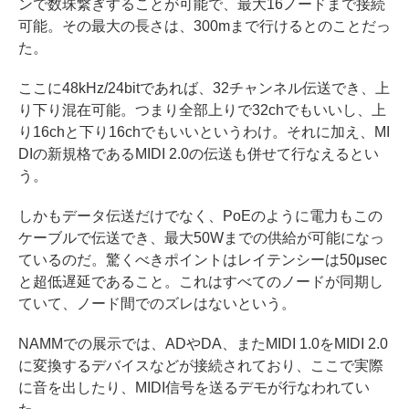
ンで数珠繋ぎすることが可能で、最大16ノードまで接続
可能。その最大の長さは、300mまで行けるとのことだっ
た。
ここに48kHz/24bitであれば、32チャンネル伝送でき、上
り下り混在可能。つまり全部上りで32chでもいいし、上
り16chと下り16chでもいいというわけ。それに加え、MI
DIの新規格であるMIDI 2.0の伝送も併せて行なえるとい
う。
しかもデータ伝送だけでなく、PoEのように電力もこの
ケーブルで伝送でき、最大50Wまでの供給が可能になっ
ているのだ。驚くべきポイントはレイテンシーは50μsec
と超低遅延であること。これはすべてのノードが同期し
ていて、ノード間でのズレはないという。
NAMMでの展示では、ADやDA、またMIDI 1.0をMIDI 2.0
に変換するデバイスなどが接続されており、ここで実際
に音を出したり、MIDI信号を送るデモが行なわれてい