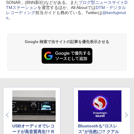
SONAR」(BNN新社)などがある。また
ブログ型ニュースサイトD
TMステーション
を運営するほか、All Aboutでは
DTM・デジタル
レコーディング
担当ガイドも務めている。Twitterは
@kenfujimot
o
。
Google 検索で当サイトの記事を優先表示させる
USBオーディオでレコ
Bluetoothも“ロスレ
ードが高音質再生!? R
ス”が当然に!? クアル