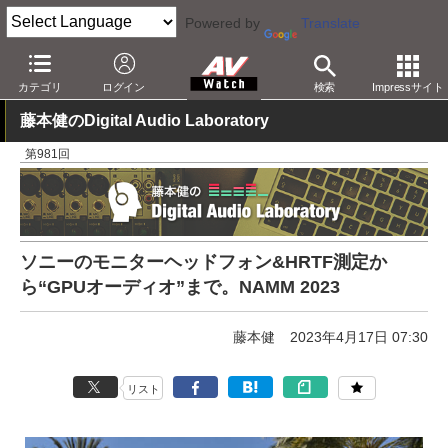
Powered by
Translate
AV Watch
製品
音楽制作
カテゴリ
ログイン
検索
Impressサイト
藤本健のDigital Audio Laboratory
第981回
ソニーのモニターヘッドフォン&HRTF測定か
ら“GPUオーディオ”まで。NAMM 2023
藤本健
2023年4月17日 07:30
リスト