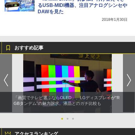
るUSB-MIDI機器、注目アナログシンセや
DAWを見た
2018年1月30日
おすすめ記事
「画質でテレビ選ぶならOLED」、LGディスプレイが“R
GBタンデム”の魅力訴求。液晶とのガチ比較も
●
●
●
アクセスランキング