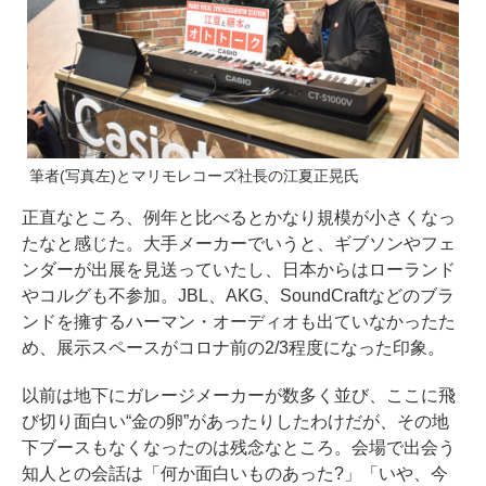
筆者(写真左)とマリモレコーズ社長の江夏正晃氏
正直なところ、例年と比べるとかなり規模が小さくなっ
たなと感じた。大手メーカーでいうと、ギブソンやフェ
ンダーが出展を見送っていたし、日本からはローランド
やコルグも不参加。JBL、AKG、SoundCraftなどのブラ
ンドを擁するハーマン・オーディオも出ていなかったた
め、展示スペースがコロナ前の2/3程度になった印象。
以前は地下にガレージメーカーが数多く並び、ここに飛
び切り面白い“金の卵”があったりしたわけだが、その地
下ブースもなくなったのは残念なところ。会場で出会う
知人との会話は「何か面白いものあった?」「いや、今