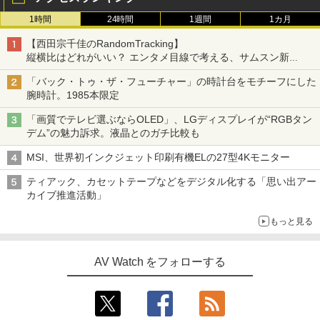
1時間
24時間
1週間
1カ月
【西田宗千佳のRandomTracking】
縦横比はどれがいい？ エンタメ目線で考える、サムスン新
「Galaxy Z Fold」
「バック・トゥ・ザ・フューチャー」の時計台をモチーフにした
腕時計。1985本限定
「画質でテレビ選ぶならOLED」、LGディスプレイが“RGBタン
デム”の魅力訴求。液晶とのガチ比較も
MSI、世界初インクジェット印刷有機ELの27型4Kモニター
ティアック、カセットテープなどをデジタル化する「思い出アー
カイブ推進活動」
もっと見る
AV Watch をフォローする