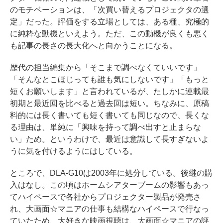
のモチベーションは、「次買い替えるプロジェクタの選
定」だった。評価をする立場としては、ある種、究極的
に純粋な動機といえよう。ただ、この動機が良くも悪く
も記事の長さの長大化へと向かうことになる。
歴代の担当編集から「そこまで調べなくていいです」
「そんなとこほじっても誰も気にしないです」「もっと
短くお願いします」と言われているが、たしかに連載最
初期と最近回を比べると過去回は短い。ちなみに、原稿
料的には長く書いても短く書いても同じなので、長くな
る理由は、単純に「興味を持って調べ出すと止まらな
い」ため。というわけで、最近は意識して長すぎないよ
うに気を付けるようにはしている。
ところで、DLA-G10は2003年に処分している。後継の購
入はなし。この頃はホームシアターブームの影響もあっ
てハイペースで各社からプロジェクター製品が発売さ
れ、大画面☆マニアの仕事も結構なハイペースで行なっ
ていたため、大好きな映画視聴は、大画面☆マニアの評