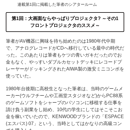
連載第1回に掲載した筆者のシアタールーム
第1回：大画面ならやっぱりプロジェクタ? ～その1
フロントプロジェクタのススメ～
筆者がAV機器に興味を待ち始めたのは1980年代中期
で、アナログレコードがCDへ移行している最中の時代だ
った。このあたりは筆者もケツの青いガキだったのでお
金もなく、やっすいダブルカセットデッキにレコードプ
レーヤーがドッキングされたAIWA製の激安ミニコンポを
使っていた。
1980年台後期に高校生となった筆者は、当時のゲームメ
ーカー(ウルフチームや工画堂スタジオなど)からPC88系
のゲームソフトをシャープのパソコンに移植する仕事を
請け負う副業をし始め、10代の学生にしてはそこそこお
金を稼いでいたので、KENWOODブランドの「ESPACE
(エスパス) 07」という、当時としてはかなりの高級コン