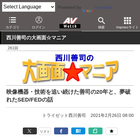
Powered by
Translate
AV Watch
動向
その他
AV Watch 20周年
カテゴリ
ログイン
検索
Impressサイト
西川善司の大画面☆マニア
261回
映像機器・技術を追い続けた善司の20年と、夢破
れたSED/FEDの話
トライゼット西川善司
2021年2月26日 08:00
リスト