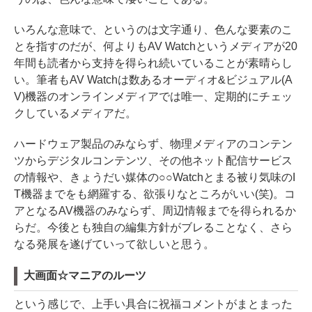
いろんな意味で、というのは文字通り、色んな要素のこ
とを指すのだが、何よりもAV Watchというメディアが20
年間も読者から支持を得られ続いていることが素晴らし
い。筆者もAV Watchは数あるオーディオ&ビジュアル(A
V)機器のオンラインメディアでは唯一、定期的にチェッ
クしているメディアだ。
ハードウェア製品のみならず、物理メディアのコンテン
ツからデジタルコンテンツ、その他ネット配信サービス
の情報や、きょうだい媒体の○○Watchとまる被り気味のI
T機器までをも網羅する、欲張りなところがいい(笑)。コ
アとなるAV機器のみならず、周辺情報までを得られるか
らだ。今後とも独自の編集方針がブレることなく、さら
なる発展を遂げていって欲しいと思う。
大画面☆マニアのルーツ
という感じで、上手い具合に祝福コメントがまとまった