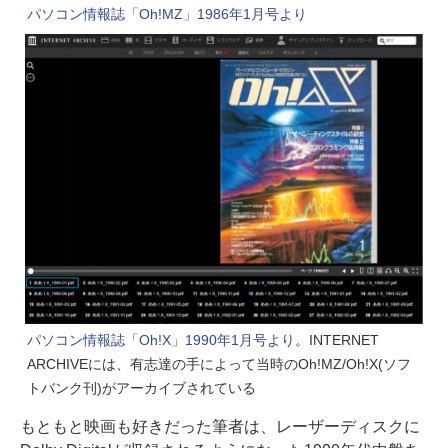
パソコン情報誌「Oh!MZ」1986年1月号より
パソコン情報誌「Oh!X」1990年1月号より
。INTERNET
ARCHIVEには、有志達の手によって当時のOh!MZ/Oh!X(ソフ
トバンク刊)がアーカイブされている
もともと映画も好きだった筆者は、レーザーディスクに