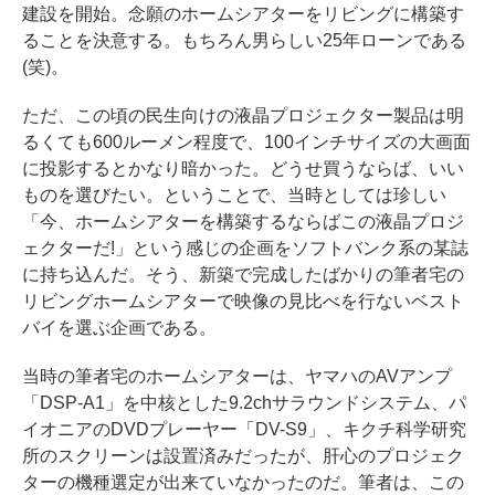
建設を開始。念願のホームシアターをリビングに構築す
ることを決意する。もちろん男らしい25年ローンである
(笑)。
ただ、この頃の民生向けの液晶プロジェクター製品は明
るくても600ルーメン程度で、100インチサイズの大画面
に投影するとかなり暗かった。どうせ買うならば、いい
ものを選びたい。ということで、当時としては珍しい
「今、ホームシアターを構築するならばこの液晶プロジ
ェクターだ!」という感じの企画をソフトバンク系の某誌
に持ち込んだ。そう、新築で完成したばかりの筆者宅の
リビングホームシアターで映像の見比べを行ないベスト
バイを選ぶ企画である。
当時の筆者宅のホームシアターは、ヤマハのAVアンプ
「DSP-A1」を中核とした9.2chサラウンドシステム、パ
イオニアのDVDプレーヤー「DV-S9」、キクチ科学研究
所のスクリーンは設置済みだったが、肝心のプロジェク
ターの機種選定が出来ていなかったのだ。筆者は、この