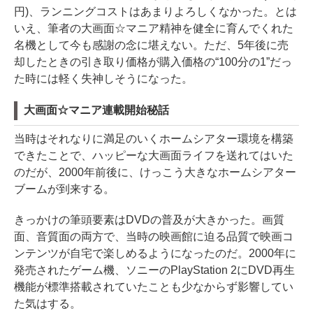
円)、ランニングコストはあまりよろしくなかった。とは
いえ、筆者の大画面☆マニア精神を健全に育んでくれた
名機として今も感謝の念に堪えない。ただ、5年後に売
却したときの引き取り価格が購入価格の“100分の1”だっ
た時には軽く失神しそうになった。
大画面☆マニア連載開始秘話
当時はそれなりに満足のいくホームシアター環境を構築
できたことで、ハッピーな大画面ライフを送れてはいた
のだが、2000年前後に、けっこう大きなホームシアター
ブームが到来する。
きっかけの筆頭要素はDVDの普及が大きかった。画質
面、音質面の両方で、当時の映画館に迫る品質で映画コ
ンテンツが自宅で楽しめるようになったのだ。2000年に
発売されたゲーム機、ソニーのPlayStation 2にDVD再生
機能が標準搭載されていたことも少なからず影響してい
た気はする。