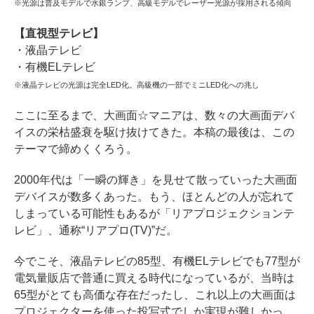
※光源は普及モデルで水銀ランプ、高級モデルでレーザー光源が採用される傾向
【直視型テレビ】
・液晶テレビ
・有機ELテレビ
※液晶テレビの光源は完全LED化。高級機の一部でミニLED化への兆し
ここに至るまで、大画面☆マニアは、数々の大画面デバ
イスの栄枯盛衰を駆け抜けてきた。本稿の最後は、この
テーマで締めくくろう。
2000年代は「一瞬の輝き」を見せて散っていった大画面
デバイスが数多くあった。もう、ほとんどの人が忘れて
しまっている可能性もあるが「リアプロジェクションテ
レビ」、通称“リアプロ(TV)”だ。
今でこそ、液晶テレビの85型、有機ELテレビでも77型が
電気量販店で普通に買える時代になっているが、当時は
65型がとても高価な存在だったし、これ以上の大画面は
プロジェクターを使った投写式でしか実現が難しかっ