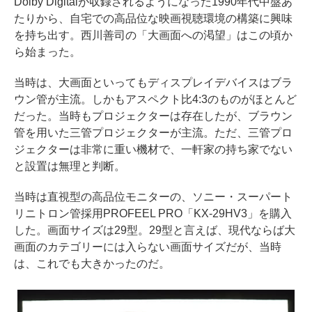
Dolby Digitalが収録されるようになった1990年代中盤あ
たりから、自宅での高品位な映画視聴環境の構築に興味
を持ち出す。西川善司の「大画面への渇望」はこの頃か
ら始まった。
当時は、大画面といってもディスプレイデバイスはブラ
ウン管が主流。しかもアスペクト比4:3のものがほとんど
だった。当時もプロジェクターは存在したが、ブラウン
管を用いた三管プロジェクターが主流。ただ、三管プロ
ジェクターは非常に重い機材で、一軒家の持ち家でない
と設置は無理と判断。
当時は直視型の高品位モニターの、ソニー・スーパート
リニトロン管採用PROFEEL PRO「KX-29HV3」を購入
した。画面サイズは29型。29型と言えば、現代ならば大
画面のカテゴリーには入らない画面サイズだが、当時
は、これでも大きかったのだ。