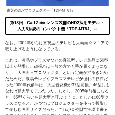
東芝のDLPプロジェクター「TDP-MT8J」
第18回：Carl Zeissレンズ装備のHD2採用モデル ～
入力8系統のコンパクト機「TDP-MT8J」～
なお、2004年からは直視型のテレビも大画面☆マニアで
取り上げるようになっている。
これは、液晶やプラズマなどの直視型テレビ製品に50型
以上が登場し、頑張れば一般の方でも手が届くようにな
り、「大画面＝プロジェクタ」という定義が揺るぎ始め
たためだ。液晶テレビやプラズマテレビが憧れの存在だ
った2000年代前半は、大型普及機が37型前後。46型にも
なれば超大型モデルだった。しかし、2005年前後になる
と、65型くらいを超大型と呼ぶように。たしかに60型ク
ラスになると、かつてはプロジェクターを使って投影し
て楽しむ画面サイズだった。これが直視型で実現出来る