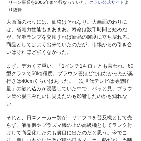
リーン事業を2006年まで行なっていた、
クラレ公式サイト
よ
り抜粋
大画面のわりには、価格はそれなり。大画面のわりに
は、省電力性能もまあまあ。寿命は数千時間と短めだ
が、光源ランプを交換すれば新品の輝度に立ち戻れる。
商品としてはよく出来ていたのだが、市場からの引き合
いはそれほど強くなかった。
まず、デカくて重い。「1インチ1キロ」とも言われ、60
型クラスで60kg程度。ブラウン管ほどではなかったが奥
行きは40cmくらいはあった。「次世代テレビは薄型軽
量」の触れ込みが浸透していた中で、パッと見、ブラウ
ン管の親玉みたいに見えたのも影響したのかも知れな
い。
それと、日本メーカー勢が、リアプロを普及機として売
らず、液晶機やプラズマ機の上の高級機としてランク付
けして商品化したのも裏目に出たのだと思う。今でこ
そ、新しいものには及び腰の日本メーカー勢だが、当時