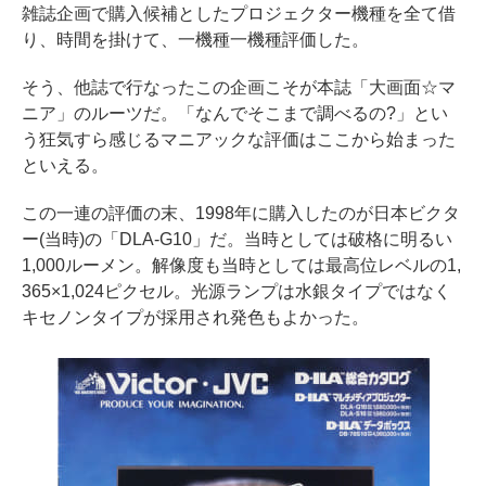
雑誌企画で購入候補としたプロジェクター機種を全て借
り、時間を掛けて、一機種一機種評価した。
そう、他誌で行なったこの企画こそが本誌「大画面☆マ
ニア」のルーツだ。「なんでそこまで調べるの?」とい
う狂気すら感じるマニアックな評価はここから始まった
といえる。
この一連の評価の末、1998年に購入したのが日本ビクタ
ー(当時)の「DLA-G10」だ。当時としては破格に明るい
1,000ルーメン。解像度も当時としては最高位レベルの1,
365×1,024ピクセル。光源ランプは水銀タイプではなく
キセノンタイプが採用され発色もよかった。