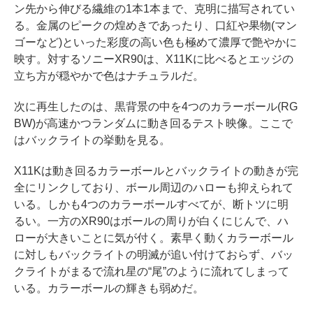
ン先から伸びる繊維の1本1本まで、克明に描写されてい
る。金属のピークの煌めきであったり、口紅や果物(マン
ゴーなど)といった彩度の高い色も極めて濃厚で艶やかに
映す。対するソニーXR90は、X11Kに比べるとエッジの
立ち方が穏やかで色はナチュラルだ。
次に再生したのは、黒背景の中を4つのカラーボール(RG
BW)が高速かつランダムに動き回るテスト映像。ここで
はバックライトの挙動を見る。
X11Kは動き回るカラーボールとバックライトの動きが完
全にリンクしており、ボール周辺のハローも抑えられて
いる。しかも4つのカラーボールすべてが、断トツに明
るい。一方のXR90はボールの周りが白くにじんで、ハ
ローが大きいことに気が付く。素早く動くカラーボール
に対しもバックライトの明滅が追い付けておらず、バッ
クライトがまるで流れ星の“尾”のように流れてしまって
いる。カラーボールの輝きも弱めだ。