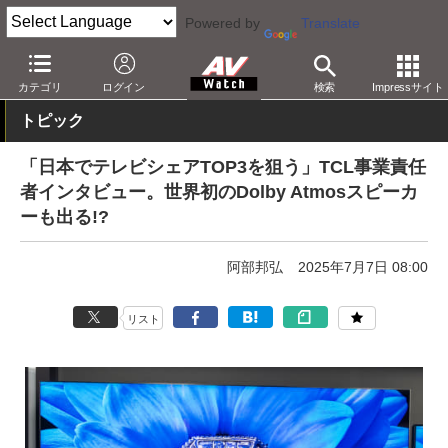
Powered by
Translate
AV Watch
製品
テレビ
その他
カテゴリ
ログイン
検索
Impressサイト
トピック
「日本でテレビシェアTOP3を狙う」TCL事業責任
者インタビュー。世界初のDolby Atmosスピーカ
ーも出る!?
阿部邦弘
2025年7月7日 08:00
リスト