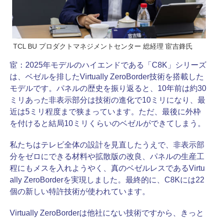
TCL BU プロダクトマネジメントセンター 総経理 宦吉鋒氏
宦：
2025年モデルのハイエンドである「C8K」シリーズ
は、ベゼルを排したVirtually ZeroBorder技術を搭載した
モデルです。パネルの歴史を振り返ると、10年前は約30
ミリあった非表示部分は技術の進化で10ミリになり、最
近は5ミリ程度まで狭まっています。ただ、最後に外枠
を付けると結局10ミリくらいのベゼルができてしまう。
私たちはテレビ全体の設計を見直したうえで、非表示部
分をゼロにできる材料や拡散版の改良、パネルの生産工
程にもメスを入れようやく、真のベゼルレスであるVirtu
ally ZeroBorderを実現しました。最終的に、C8Kには22
個の新しい特許技術が使われています。
Virtually ZeroBorderは他社にない技術ですから、きっと