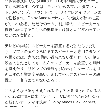
立体音響技術であるDolby Atmosが映画館でデビューし
てから約13年。今では、テレビからスマホ・タブレッ
ト、AVアンプ、サウンドバー、ワイヤレスイヤフォンま
で搭載され、Dolby Atmosのサウンドの魅力が徐々に広
がりつつある。ただその一方、利用者の「スピーカーを
複数台設置することへの抵抗感」はほとんど変わってい
ないのが実情だ。
テレビの両脇にスピーカーを設置するだけならまだし
も、ソファの脇や後ろにまでスピーカーと専用スタンド
を置くのは、家族の理解が得られない限り難しい。例え
設置できたとしても、左右のスピーカーを設置する距離
を揃えたり、リビングの景観を損なわずにケーブルを引
き回すのも難易度が高い。ましてや天井スピーカーの設
置は……言うまでもないだろう。
このような状況を変えられるでは？ と期待されているの
が、2023年8月に米ドルビーとTCLが開発発表を行なっ
た新しいオーディオ技術「Dolby Atmos FlexConnect」