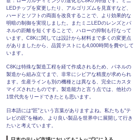
宦：
ローカルディミングの進化もC8Kの特徴です。ミニ
LEDチップを変更したり、アルゴリズムを見直すなど、
ハードとソフトの両面を改良することで、より効果的な
明暗の制御を実現しました。またミニLEDのレンズとパ
ネルの距離を短くすることで、ハローの抑制も行なって
います。C8Kに関しては設計から材料まで多くの変更点
がありましたから、品質テストにも4,000時間を費やして
います。
C8Kは特殊な製造工程を経て作成されるため、パネルの
製造から組み立てまで、非常にシビアな精度が求められ
ます。生産ラインも別の機種とは異なる、完全にカスタ
マイズされたものです。製造能力と言う点では、他社の
1世代先をリードできたとも思います。
日本語には“匠”という言葉がありますよね。私たちも“テ
レビの匠”を極め、より良い製品を世界中に展開して行き
たいと考えています。
日本のテレビ市場においても“トップ3”に入る