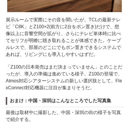
展示ルームで実際にその音を聞いたが、TCLの最新テレ
ビ「C8K」とZ100×2(前方に2台をポン置き)だけで、想
像以上に音響空間が拡がり、さらにテレビ単体時に比べ
てセリフが明瞭に聴き取れることが体感できた。ケーブ
ルレスで、部屋のどこにでもポン置きできるシステムで
あれば、リビングにも導入しやすいはずだ。
「Z100の日本発売はまだ決まっていません」とのことだ
ったが、導入の準備は進めている様子。Z100の登場で、
Atmos対応シアターシステムの新しい選択肢として、Fle
xConnect対応機器に注目が集まりそうだ。
おまけ：中国・深圳はこんなところでした写真集
最後は取材中に撮影した、中国・深圳の街の様子を写真
で紹介する。