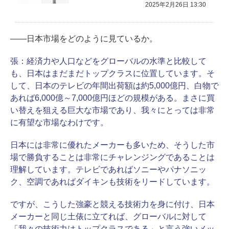
2025年2月26日 13:30
――日本市場をどのように見ているか。
張：
経済力や人口などをグローバルの水準と比較して
も、日本はまだまだトップクラスに位置しています。そ
して、日本のテレビの年間出荷額は約5,000億円、白物で
あれば6,000億～7,000億円ほどの規模がある。まさに買
い替えを狙える巨大な市場であり、我々にとっては非常
に有望な市場なわけです。
日本には非常に優れたメーカーも多いため、そうした市
場で勝負することは非常にチャレンジングであることは
理解しています。テレビであればソニーやパナソニッ
ク、空調であればダイキンも技術をリードしています。
ですが、こうした強豪と競える技術力を身に付け、日本
メーカーと同じ土俵に立てれば、グローバルに対して
「我々の技術力はトップクラスである」と言う強いメッ