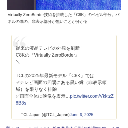
Virtually ZeroBorder技術を搭載した「C8K」のベゼル部分。パ
ネルの隅の、非表示部分が無いことが分かる
／
従来の液晶テレビの外観を刷新！
C8Kの『Virtually ZeroBorder』
＼
TCLの2025年最新モデル『C8K』では
✅テレビ画面の四隅にある黒い縁（非表示領
域）を限りなく排除
✅画面全体に映像を表示…
pic.twitter.com/VkktzZ
8B8s
— TCL Japan (@TCL_Japan)
June 6, 2025