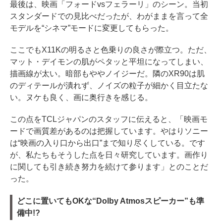
最後は、映画「フォードvsフェラーリ」のシーン。当初
スタンダードでの見比べだったが、わがままを言って全
モデルを“シネマ”モードに変更してもらった。
ここでもX11Kの明るさと色乗りの良さが際立つ。ただ、
マット・デイモンの肌がペタッと平坦になってしまい、
描画線が太い。暗部もややノイジーだ。隣のXR90は肌
のディテールが潰れず、ノイズの粒子が細かく目立たな
い。ヌケも良く、画に奥行きを感じる。
この点をTCLジャパンのスタッフに伝えると、「映画モ
ードで画質差があるのは把握しています。やはりソニー
は“映画の入り口から出口”まで知り尽くしている。です
が、私たちもそうした点を日々研究しています。画作り
に関しても引き続き努力を続けて参ります」とのことだ
った。
どこに置いてもOKな“Dolby Atmosスピーカー”も準
備中!?