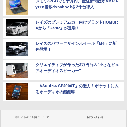
メモリ32GBでも予算内。産経新聞社がAMD R
yzen搭載dynabookを2千台導入
レイズのプレミアムカー向けブランドHOMUR
Aから「2×9R」が登場！
レイズのパワーデザインホイール「M6」に新
色登場!!
クリエイティブが作った2万円台の“小さなピュ
アオーディオスピーカー”
「A&ultima SP4000T」の魅力！ポケットに入
るオーディオの醍醐味
本サイトのご利用について
お問い合わせ