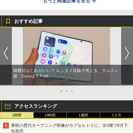
もっと関連記事を見る
おすすめ記事
縦横比はどれがいい？ エンタメ目線で考える、サムスン
新「Galaxy Z Fold」
●
●
●
アクセスランキング
1時間
24時間
1週間
1カ月
東映の歴代オープニング映像がカプセルトイに。全5種で8月下
旬発売