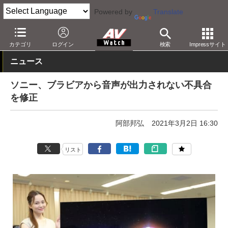
Powered by
Translate
AV Watch
製品
テレビ
ソニー
カテゴリ
ログイン
検索
Impressサイト
ニュース
ソニー、ブラビアから音声が出力されない不具合
を修正
阿部邦弘
2021年3月2日 16:30
リスト