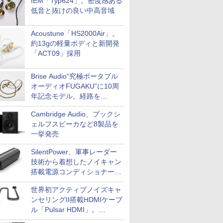
IEM「Typ624」。密度感ある
低音と抜けの良い中高音域
Acoustune「HS2000Air」。
約13gの軽量ボディと新開発
「ACT09」採用
Brise Audio“究極ポータブル
オーディオFUGAKU”に10周
年記念モデル。経路を
NISHIKIで統一。400万円
Cambridge Audio、ブックシ
ェルフスピーカなど8製品を
一挙発売
SilentPower、軍事レーダー
技術から着想したノイキャン
搭載電源コンディショナー
「AC iPurifier2」
世界初アクティブノイズキャ
ンセリングII搭載HDMIケーブ
ル「Pulsar HDMI」。
SilentPowerから