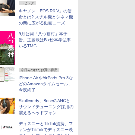
トピック
キヤノン「EOS R6 V」の使
命とは? スチル機とシネマ機
の間に広がる動画ニーズ
9月公開「八つ墓村」本予
告。主題歌はB'z松本孝弘率
いるTMG
今日みつけたお買い得品
iPhone AirやAirPods Pro 3な
どのAmazonタイムセール、
今夜終了
Skullcandy、BoseのANCと
サウンドチューニング採用の
震えるヘッドフォン
「Crusher 1080 ANC」
ディズニーとTikTok提携、フ
ァンがTikTokでディズニー映