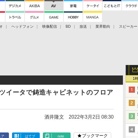
オ
ヘッドフォン
映像配信
BD
放送
業界動向
スピーカー
ェクタ
PS4
BDプレーヤー
映像配信
BD
1
モンドツイータで鋳造キャビネットのフロア
酒井隆文
2022年3月2日 08:30
ブックマーク
ェア
はてブ
note