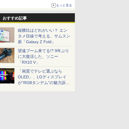
もっと見る
おすすめ記事
縦横比はどれがいい？ エン
タメ目線で考える、サムスン
新「Galaxy Z Fold」
望遠ブーム来てる!? 9年ぶり
に大復活した、ソニー
「RX10 V」
「画質でテレビ選ぶなら
OLED」、LGディスプレイ
が“RGBタンデム”の魅力訴
求。液晶とのガチ比較も