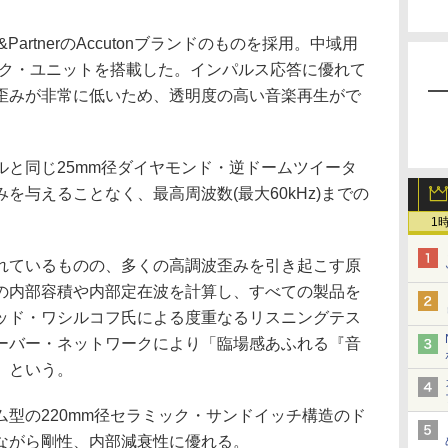
PartnerのAccutonブランドのものを採用。中域用
ック・ユニットを搭載した。インパルス応答に優れて
歪みが非常に低いため、透明度の高い音楽再生がで
ルと同じ25mm径ダイヤモンド・逆ドームツイータ
を与えることなく、最高周波数(最大60kHz)までの
1
れているものの、多くの高調波歪みを引き起こす原
の内部容積や内部定在波を計算し、すべての製品を
ッド・ワシルコフ氏による度重なるリスニングテス
ーバー・ネットワークにより「臨場感あふれる『音
」という。
型の220mm径セラミック・サンドイッチ構造のド
ながら剛性、内部減衰性に優れる。