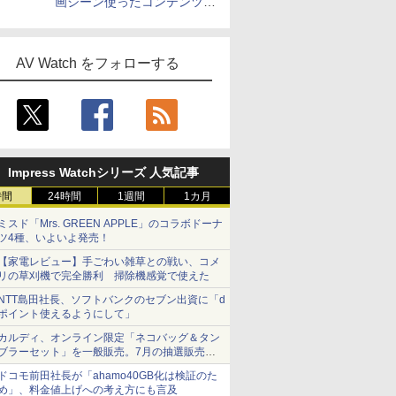
画シーン使ったコンテンツ制
作、Disney+にも配信
AV Watch をフォローする
Impress Watchシリーズ 人気記事
時間
24時間
1週間
1カ月
ミスド「Mrs. GREEN APPLE」のコラボドーナ
ツ4種、いよいよ発売！
【家電レビュー】手ごわい雑草との戦い、コメ
リの草刈機で完全勝利 掃除機感覚で使えた
NTT島田社長、ソフトバンクのセブン出資に「d
ポイント使えるようにして」
カルディ、オンライン限定「ネコバッグ＆タン
ブラーセット」を一般販売。7月の抽選販売の
当選無効分
ドコモ前田社長が「ahamo40GB化は検証のた
め」、料金値上げへの考え方にも言及