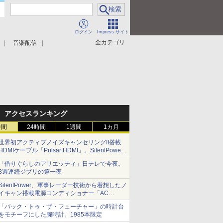
ログイン
Impress サイト
全カテゴリ
音楽配信
アクセスランキング
時間
24時間
1週間
1カ月
世界初アクティブノイズキャンセリングII搭載
HDMIケーブル「Pulsar HDMI」。SilentPower
から
「借りぐらしのアリエッティ」日テレで今夜。
3週連続ジブリの第一夜
SilentPower、軍事レーダー技術から着想したノ
イキャン搭載電源コンディショナー「AC
iPurifier2」
「バック・トゥ・ザ・フューチャー」の時計台
をモチーフにした腕時計。1985本限定