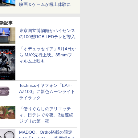
映画＆ゲームが極上体験に
新記事
東京国立博物館がハイセンス
の100型RGB LEDテレビ導入
「オデュッセイア」9月4日か
らIMAX先行上映。35mmフ
ィルム上映も
Technicsイヤフォン「EAH-
AZ100」に新色ムーンライト
ライラック
「借りぐらしのアリエッテ
ィ」日テレで今夜。3週連続
ジブリの第一夜
MADOO、Ortho搭載の限定