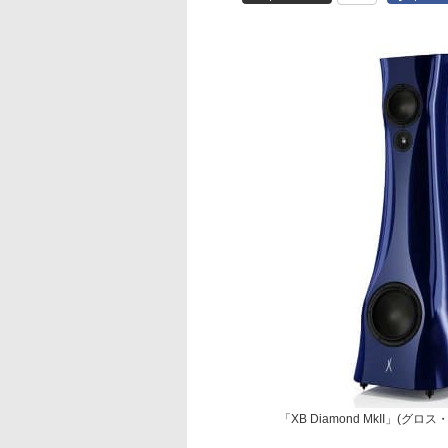
「XB Diamond MkII」(グ