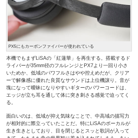
PX5にもカーボンファイバーが使われている
本機でもまずLiSAの「紅蓮華」を再生する。搭載するド
ライバーが35mm径のフルレンジとPX7より一回り小さ
いためか、低域のパワフルさはやや控えめだが、クリア
ーで解像感に優れた良質なサウンドは上位機譲り。音が
塊になって曖昧になりやすいギターのパワーコードは、
エッジが立ち耳を通して体に突き刺さる感覚で迫ってく
る。
面白いのは、低域が抑え気味なことで、中高域の描写力
が相対的に際立っていたことだ。特にLiSAのボーカルが
生き生きとしており、目を閉じるとスッと歌詞が入って