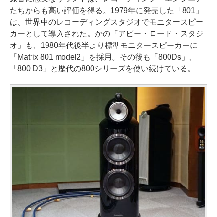
たちからも高い評価を得る。1979年に発売した「801」
は、世界中のレコーディングスタジオでモニタースピー
カーとして導入された。かの「アビー・ロード・スタジ
オ」も、1980年代後半より標準モニタースピーカーに
「Matrix 801 model2」を採用。その後も「800Ds」、
「800 D3」と歴代の800シリーズを使い続けている。