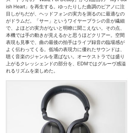
ish Heart」を再生する。ゆったりした曲調のピアノに注
目しがちだが、ヘッドフォンの実力を測るのに最適なの
がドラムだ。「サー」というワイヤーブラシの音が繊細
で、よほどの実力がないと明瞭に聞こえない。その点、
本機では手の動きが見えるかと思うほどクリアー。空間
表現も見事で、曲の最後の拍手はライブ録音の臨場感が
よく伝わってくる。低域の表現力に優れたサウンドは、
聴く音楽のジャンルを選ばない。オーケストラでは盛り
上がるクレッシェンドの部分を、EDMではグルーヴ感溢
れるリズムを楽しめた。