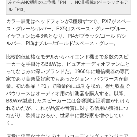
左からANC機能の上位機「PI4」、NC非搭載のベーシックモデ
ル「PI3」
カラー展開はヘッドフォンが2種類ずつで、PX7がスペー
ス・グレー/シルバー、PX5はスペース・グレー/ブルー。
イヤフォンは各3色となり、PI4がブラック/ゴールド/シ
ルバー、PI3はブルー/ゴールド/スペース・グレー。
比較的低価格なモデルからハイエンド機まで多数のスピ
ーカーを手掛けるB&Wは、ピュアオーディオファンにと
ってなじみの深いブランドだ。1966年に通信機器の専門
家であり音楽愛好家でもあったジョン・バウワースが創
業。初の製品「P1」で商業的に成功を収め、得た収益で
バウワースはオーディオ用の計測器を購入する。以降、
B&Wが製造したスピーカーには音響測定証明書が付けら
れるのだが、これが品質や音質に対する信用の獲得につ
ながり、欧州はおろか、世界中に愛好家を増やしてい
く。
原音に忠実なサウンドは、レコーディング・エンジニア