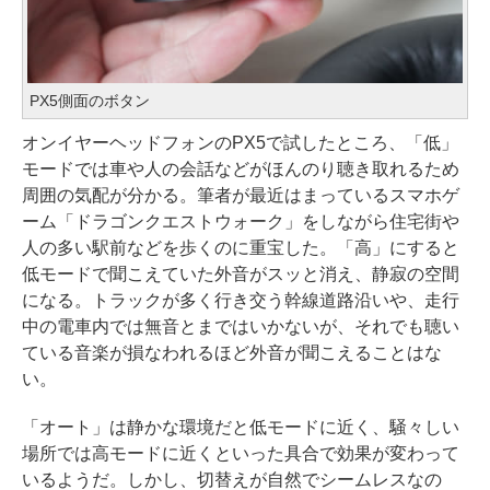
PX5側面のボタン
オンイヤーヘッドフォンのPX5で試したところ、「低」
モードでは車や人の会話などがほんのり聴き取れるため
周囲の気配が分かる。筆者が最近はまっているスマホゲ
ーム「ドラゴンクエストウォーク」をしながら住宅街や
人の多い駅前などを歩くのに重宝した。「高」にすると
低モードで聞こえていた外音がスッと消え、静寂の空間
になる。トラックが多く行き交う幹線道路沿いや、走行
中の電車内では無音とまではいかないが、それでも聴い
ている音楽が損なわれるほど外音が聞こえることはな
い。
「オート」は静かな環境だと低モードに近く、騒々しい
場所では高モードに近くといった具合で効果が変わって
いるようだ。しかし、切替えが自然でシームレスなの