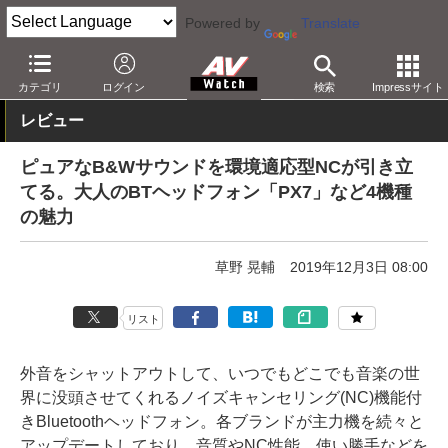
Powered by
Translate
AV Watch
製品
ヘッドフォン
その他
カテゴリ
ログイン
検索
Impressサイト
レビュー
ピュアなB&Wサウンドを環境適応型NCが引き立
てる。大人のBTヘッドフォン「PX7」など4機種
の魅力
草野 晃輔
2019年12月3日 08:00
リスト
外音をシャットアウトして、いつでもどこでも音楽の世
界に没頭させてくれるノイズキャンセリング(NC)機能付
きBluetoothヘッドフォン。各ブランドが主力機を続々と
アップデートしており、音質やNC性能、使い勝手などを