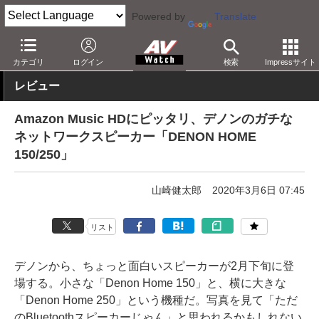
Powered by
Translate
AV Watch
製品
スマートスピーカー
Alexa
カテゴリ
ログイン
検索
Impressサイト
レビュー
Amazon Music HDにピッタリ、デノンのガチな
ネットワークスピーカー「DENON HOME
150/250」
山崎健太郎
2020年3月6日 07:45
リスト
デノンから、ちょっと面白いスピーカーが2月下旬に登
場する。小さな「Denon Home 150」と、横に大きな
「Denon Home 250」という機種だ。写真を見て「ただ
のBluetoothスピーカーじゃん」と思われるかもしれない