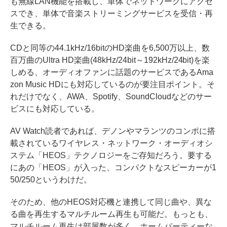
も無線LAN機能を搭載し、単体でネットワークにアクセ
スでき、単体で音楽ストリーミングサービスを受信・再
生できる。
CDと同等の44.1kHz/16bitのHD楽曲を6,500万以上、数
百万曲のUltra HD楽曲(48kHz/24bit～192kHz/24bit)を楽
しめる、オーディオファンに話題のサービスであるAma
zon Music HDにも対応しているのが要注目ポイント。そ
れだけでなく、AWA、Spotify、SoundCloudなどのサー
ビスにも対応している。
AV Watch読者であれば、デノンやマランツのコンポに搭
載されているワイヤレス・ネットワーク・オーディオシ
ステム「HEOS」テクノロジーをご存知だろう。要する
にあの「HEOS」が入った、コンパクトなスピーカーが1
50/250というわけだ。
そのため、他のHEOS対応機と連携して同じ曲や、異な
る曲を再生するマルチルーム再生も可能だ。もっとも、
マルチルーム再生は部屋数が多く、ホームパーティーな