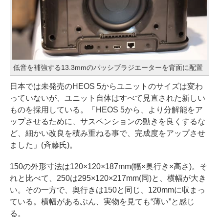
低音を補強する13.3mmのパッシブラジエーターを背面に配置
日本では未発売のHEOS 5からユニットのサイズは変わ
っていないが、ユニット自体はすべて見直された新しい
ものを採用している。「HEOS 5から、より分解能をア
ップさせるために、サスペンションの動きを良くするな
ど、細かい改良を積み重ねる事で、完成度をアップさせ
ました」(斉藤氏)。
150の外形寸法は120×120×187mm(幅×奥行き×高さ)。そ
れと比べて、250は295×120×217mm(同)と、横幅が大き
い。その一方で、奥行きは150と同じ、120mmに収まっ
ている。横幅があるぶん、実物を見ても“薄い”と感じ
る。