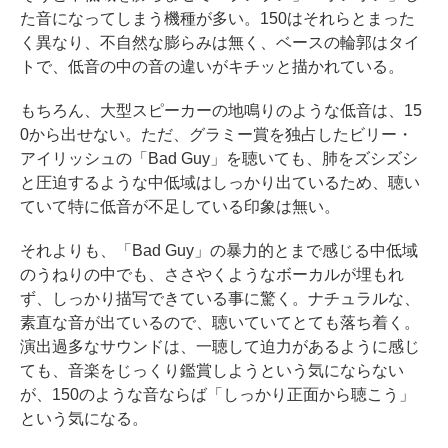
た音になってしまう機種が多い。150はそれらとまった
く異なり、不自然な膨らみは無く、ベースの輪郭はタイ
トで、低音の中の音の違いがキチッと描かれている。
もちろん、大型スピーカーの地鳴りのような低音は、15
0から出せない。ただ、グラミー賞を独占したビリー・
アイリッシュの「Bad Guy」を聴いても、肺をズシズシ
と圧迫するような中低域はしっかり出ているため、聴い
ていて特に低音が不足している印象は無い。
それよりも、「Bad Guy」の暴力的とまで感じる中低域
のうねりの中でも、ささやくようなボーカルが埋もれ
ず、しっかり描写できている事に驚く。ナチュラルな、
素直な音が出ているので、聴いていてとても落ち着く。
演出過多なサウンドは、一聴して迫力があるように感じ
ても、音楽をじっくり鑑賞しようという気にならない
が、150のような音ならば「しっかり正面から聴こう」
という気になる。