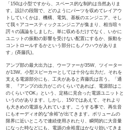
「150は小型ですから、スペース的な制約は当然ありま
す。設計の段階で、どのようにパーツを収めてレイアウ
トしていくかは、機構、電気、基板のエンジニア、そし
て我々アコースティックエンジニアが集まり、相当喧々
諤々の議論をしました。単に収めるだけでなく、いかに
ユニットの振動の影響を受けない配置にするか、振動を
コントロールするかという部分にもノウハウがありま
す」(斉藤氏)。
アンプ部の最大出力は、ウーファーが35W、ツイーター
が13W。小型スピーカーとしては十分な出力だ。それを
支える電源部分にも、工夫があると斉藤氏は言う。「通
常、『アンプの出力がこのくらいであれば、電源部はこ
のくらいでOK』という、定格に見合った電源ユニットと
いうのがあります。しかし、150ではあえて、それより
も大きめの電源を入れています。こうする事で、再生音
にもオーディオ的な“余裕”が出てきます。ボリュームの
限界に近いところで連続使用されたり、瞬間的に大音量
になった時などにも、電源の余裕度はかなり効いてきま