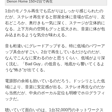
Denon Home 150×2台で再生
1台のモノラル再生でも広がりはしっかり感じられたの
だが、ステレオ再生すると部屋全体に音場が広がり、左
右どころか、奥行きも一気に深く、ステージが立体的に
なる。上下方向の空間もグッと拡大され、音楽に体が包
み込まれるような気分が味わえる。
音も桁違いにグレードアップする。特に低域のパワーア
ップ具合がすごい。2台で再生しているだけなのだが、
なんでこんなに変わるのかと思うくらい、低域がより深
く沈む。「Bad Guy」の低音も、地底から響いてくるよ
うな“怖さ”が出てくる。
電源部の余裕も効いているのだろう。ドッシリとした低
域により、音楽に安定感が出る。ステレオ再生なのだか
ら当然だが、中央のボーカル定位も明瞭でホログラフィ
ックだ。
聴いていて面白いのは、1台32,000円のネットワークス