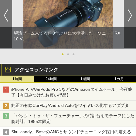
望遠ブーム来てる!? 9年ぶりに大復活した、ソニー「RX
10 V」
●
●
●
アクセスランキング
1時間
24時間
1週間
1カ月
iPhone AirやAirPods Pro 3などのAmazonタイムセール、今夜終
了【今日みつけたお買い得品】
純正の有線CarPlay/Android Autoをワイヤレス化するアダプタ
「バック・トゥ・ザ・フューチャー」の時計台をモチーフにした
腕時計。1985本限定
Skullcandy、BoseのANCとサウンドチューニング採用の震える