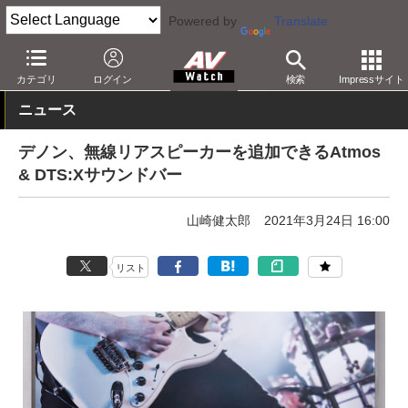
Powered by
Translate
AV Watch
製品
サウンドバー
その他
カテゴリ
ログイン
検索
Impressサイト
ニュース
デノン、無線リアスピーカーを追加できるAtmos
& DTS:Xサウンドバー
山崎健太郎
2021年3月24日 16:00
リスト