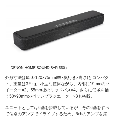
「DENON HOME SOUND BAR 550」
外形寸法は650×120×75mm(幅×奥行き×高さ)とコンパク
ト。重量は3.5kg。小型な筐体ながら、内部に19mmのツ
イーター×2、55mm径のミッドバス×4、さらに低域を補
う50×90mmのパッシブラジエーター×3も搭載。
ユニットとしては6基を搭載しているが、その6基をすべ
て個別のアンプでドライブするため、6chのアンプを搭