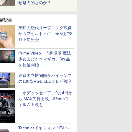
ぜ魅力的なのか？
新記事
東映の歴代オープニング映像
がカプセルトイに。全5種で8
月下旬発売
Prime Video、「劇場版 魔法
少女まどか☆マギカ」3作品
を配信開始
東京国立博物館がハイセンス
の100型RGB LEDテレビ導入
「オデュッセイア」9月4日か
らIMAX先行上映。35mmフ
ィルム上映も
Technicsイヤフォン「EAH-