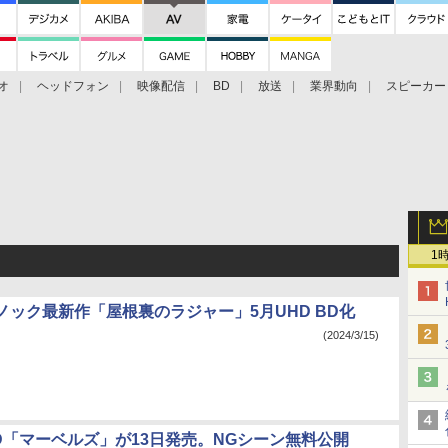
オ
ヘッドフォン
映像配信
BD
放送
業界動向
スピーカー
ェクタ
PS4
BDプレーヤー
映像配信
BD
1
ノック最新作「屋根裏のラジャー」5月UHD BD化
(2024/3/15)
/BD「マーベルズ」が13日発売。NGシーン無料公開