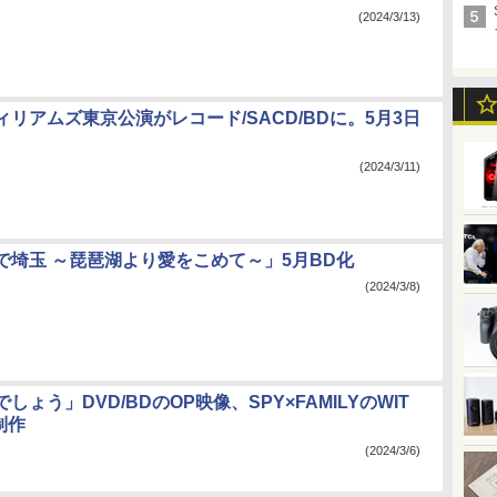
(2024/3/13)
リアムズ東京公演がレコード/SACD/BDに。5月3日
(2024/3/11)
で埼玉 ～琵琶湖より愛をこめて～」5月BD化
(2024/3/8)
しょう」DVD/BDのOP映像、SPY×FAMILYのWIT
制作
(2024/3/6)