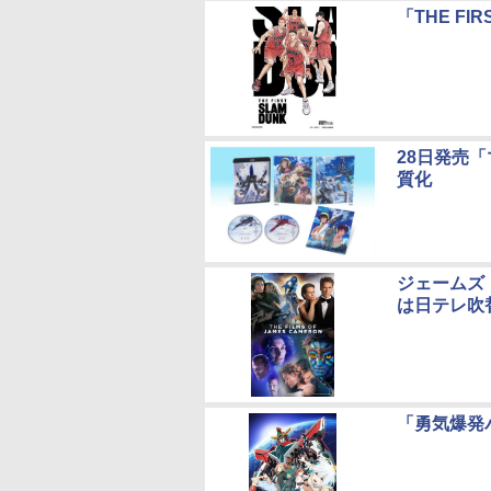
「THE FI
28日発売「
質化
ジェームズ
は日テレ吹
「勇気爆発バ