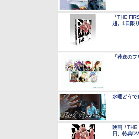
「THE FI
超。1日限
「葬送のフ
水曜どうで
映画「THE F
日、特典DV