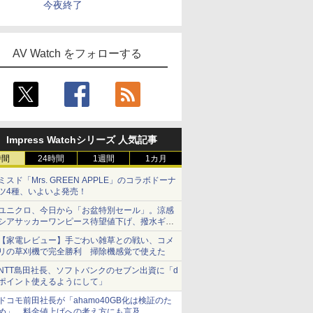
今夜終了
AV Watch をフォローする
Impress Watchシリーズ 人気記事
時間
24時間
1週間
1カ月
ミスド「Mrs. GREEN APPLE」のコラボドーナ
ツ4種、いよいよ発売！
ユニクロ、今日から「お盆特別セール」。涼感
シアサッカーワンピース待望値下げ、撥水ギア
ショーツは1990円に
【家電レビュー】手ごわい雑草との戦い、コメ
リの草刈機で完全勝利 掃除機感覚で使えた
NTT島田社長、ソフトバンクのセブン出資に「d
ポイント使えるようにして」
ドコモ前田社長が「ahamo40GB化は検証のた
め」、料金値上げへの考え方にも言及