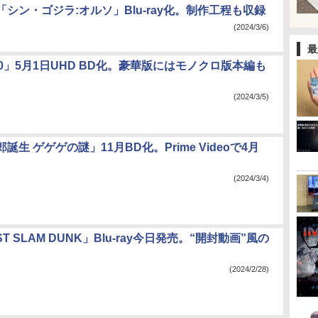
シン・ゴジラ:オルソ」Blu-ray化。制作工程も収録
(2024/3/6)
最
.0」5月1日UHD BD化。豪華版にはモノクロ版本編も
(2024/3/5)
誕生 ゲゲゲの謎」11月BD化。Prime Videoで4月
(2024/3/4)
RST SLAM DUNK」Blu-ray今日発売。“開封動画”風の
(2024/2/28)