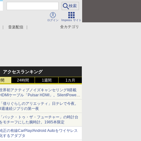
ログイン
Impress サイト
全カテゴリ
音楽配信
アクセスランキング
時間
24時間
1週間
1カ月
世界初アクティブノイズキャンセリングII搭載
HDMIケーブル「Pulsar HDMI」。SilentPower
から
「借りぐらしのアリエッティ」日テレで今夜。
3週連続ジブリの第一夜
「バック・トゥ・ザ・フューチャー」の時計台
をモチーフにした腕時計。1985本限定
純正の有線CarPlay/Android Autoをワイヤレス
化するアダプタ