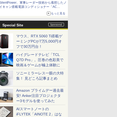
SilentPower、軍事レーダー技術から着想したノ
イキャン搭載電源コンディショナー「AC
iPurifier2」
もっと見る
Special Site
マウス、RTX 5060 Ti搭載ゲ
ーミングPCが7万5,000円オ
フで30万円台！
ハイグレードテレビ「TCL
Q7D Pro」。圧巻の色彩美で
映画＆ゲームが極上体験に
ソニーミラーレス一眼の大特
集！ 見どころ記事まとめ
Amazon プライムデー過去最
安! Anker注目プロジェクタ
ー3モデルを使ってみた
AIスマートノートの
iFLYTEK「AINOTE 2」はな