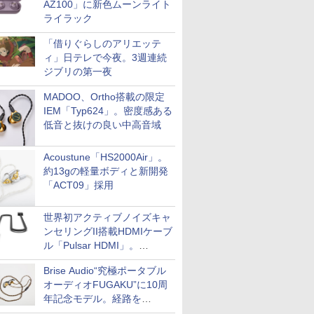
AZ100」に新色ムーンライト
ライラック
「借りぐらしのアリエッテ
ィ」日テレで今夜。3週連続
ジブリの第一夜
MADOO、Ortho搭載の限定
IEM「Typ624」。密度感ある
低音と抜けの良い中高音域
Acoustune「HS2000Air」。
約13gの軽量ボディと新開発
「ACT09」採用
世界初アクティブノイズキャ
ンセリングII搭載HDMIケーブ
ル「Pulsar HDMI」。
SilentPowerから
Brise Audio“究極ポータブル
オーディオFUGAKU”に10周
年記念モデル。経路を
NISHIKIで統一。400万円