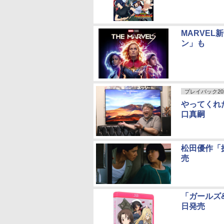
MARVEL
ン」も
プレイバック20
やってくれた
口真嗣
松田優作「探
売
「ガールズ&
日発売