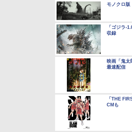
モノクロ版「
「ゴジラ-1
収録
映画「鬼太郎
最速配信
「THE FI
CMも