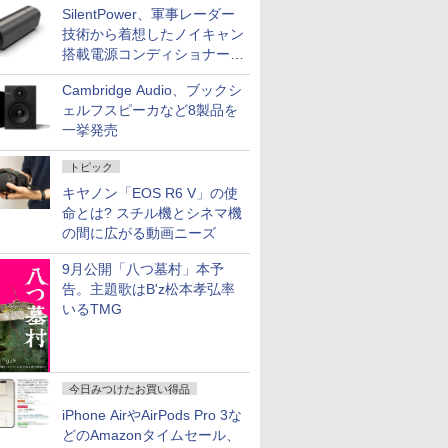
SilentPower、軍事レーダー
技術から着想したノイキャン
搭載電源コンディショナー
「AC iPurifier2」
Cambridge Audio、ブックシ
ェルフスピーカなど8製品を
一挙発売
トピック
キヤノン「EOS R6 V」の使
命とは? スチル機とシネマ機
の間に広がる動画ニーズ
9月公開「八つ墓村」本予
告。主題歌はB'z松本孝弘率
いるTMG
今日みつけたお買い得品
iPhone AirやAirPods Pro 3な
どのAmazonタイムセール、