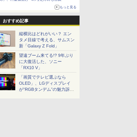
もっと見る
おすすめ記事
縦横比はどれがいい？ エン
タメ目線で考える、サムスン
新「Galaxy Z Fold」
望遠ブーム来てる!? 9年ぶり
に大復活した、ソニー
「RX10 V」
「画質でテレビ選ぶなら
OLED」、LGディスプレイ
が“RGBタンデム”の魅力訴
求。液晶とのガチ比較も