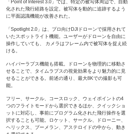
「Point of Interest 3.0」では、特定の被写体周辺で、自動
化された飛行経路を設定。被写体を動的に追跡するよう
に平面認識機能が改善された。
「Spotlight 2.0」は、プロ向けDJIドローンで採用されて
いたスポットライト機能。ユーザーがドローンを自由に
操作していても、 カメラはフレーム内で被写体を捉え続
ける。
ハイパーラプス機能も搭載。ドローンを物理的に移動さ
せることで、タイムラプスの視覚効果をより魅力的に見
せることができる。前述の通り、最大8Kでの撮影も可
能。
フリー、サークル、コースロック、ウェイポイントの4
つのフライトモードから選択できるほか、クイックショ
ットに対応し、事前にプログラム化された飛行操作を選
択することも可能。ロケット、サークル、ドローニー、
ヘリックス、ブーメラン、アステロイドの中から、動き