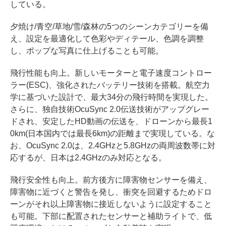
している。
夕焼け/青空/草地/雪/森林の5つのシーンカテゴリーを備
え、設定を最適化して色彩やディテール、色調を調整
し、ポップな写真に仕上げることも可能。
飛行性能も向上。新しいモーターと電子速度コントロー
ラー(ESC)、強化されたバッテリー技術を搭載。航空力
学に基づいた設計で、最大34分の飛行時間を実現した。
さらに、独自技術OcuSync 2.0伝送技術がアップグレー
ドされ、安定したHD動画の伝送を、ドローンから最長1
0km(日本国内では最長6km)の距離まで実現している。な
お、OcuSync 2.0は、2.4GHzと5.8GHzの両周波数帯に対
応するが、日本は2.4GHzのみ対応となる。
飛行安全性も向上。前方後方に障害物センサーを備え、
障害物に近づくと警告を発し、衝突を回避するためドロ
ーンがそれ以上障害物に接近しないように設定すること
も可能。下部に配置されたセンサーと補助ライトで、低