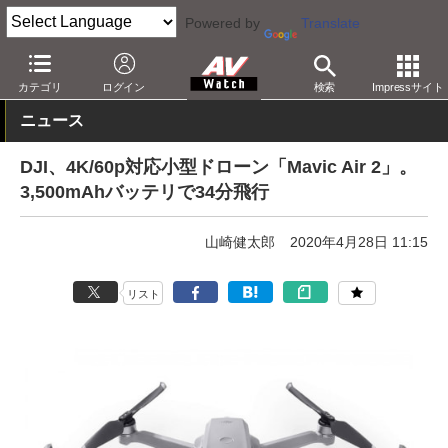
Powered by
Translate
AV Watch
製品
ドローン/UAV
カテゴリ
ログイン
検索
Impressサイト
ニュース
DJI、4K/60p対応小型ドローン「Mavic Air 2」。
3,500mAhバッテリで34分飛行
山崎健太郎
2020年4月28日 11:15
リスト