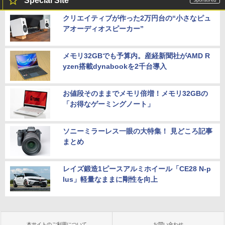
Special Site
クリエイティブが作った2万円台の“小さなピュ
アオーディオスピーカー”
メモリ32GBでも予算内。産経新聞社がAMD R
yzen搭載dynabookを2千台導入
お値段そのままでメモリ倍増！メモリ32GBの
「お得なゲーミングノート」
ソニーミラーレス一眼の大特集！ 見どころ記事
まとめ
レイズ鍛造1ピースアルミホイール「CE28 N-p
lus」軽量なままに剛性を向上
本サイトのご利用について
お問い合わせ