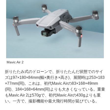
Mavic Air 2
折りたたみ式のドローンで、折りたたんだ状態でのサイ
ズは97×180×84mm(幅×奥行き×高さ)、展開時は253×183
×77mm(同)。これは、初代Mavic Airの83×168×49mm
(同)、184×168×64mm(同)よりも大きくなっている。重量
もMavic Air 2は570gで、初代Mavic Airの430gよりも重
い。一方で、撮影機能や最大飛行時間が延びている。