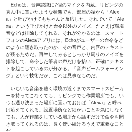
Echoは、音声認識に7個のマイクを内蔵。リビングの
真ん中に置いたような状態でも、部屋の端から「Alex
a」と呼びかけてもちゃんと反応した。それでいて「Ale
xa」という呼びかけと命令以外のノイズ、たとえば環境
音などは排除してくれる。それが分かるのは、スマート
フォンのAlexaアプリには、Echoがユーザーの命令をど
のように聴き取ったのか、その音声と、内容のテキスト
が残るためだ。再生してみるとしっかり周りのノイズを
排除して、命令した筆者の声だけを拾い、正確にテキス
トを起こしているのが分かる。「音声ビームフォーミン
グ」という技術だが、これは見事なものだ。
いちいち音楽を聴く環境の近くまでスマートスピーカ
ーを持ってこなくても、リビングでも作業場所でも、い
つも通り決まった場所に置いておけば「Alexa」と呼べ
ば応えてくれる。設置場所など細かいことを気にしなく
ても、人が作業をしている場所から話すだけで命令を聞
き取ってくれるのは、長く使い続けるうえで重要なこと
だ。