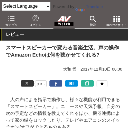
Powered by
Translate
AV Watch
製品
スマートスピーカー
Alexa
カテゴリ
ログイン
検索
Impressサイト
レビュー
スマートスピーカーで変わる音楽生活。声の操作
でAmazon Echoは何を聴かせてくれる?
大和 哲
2017年12月10日 00:00
リスト
人の声による指示で動作し、様々な機能が利用できる
「スマートスピーカー」。ニュースや天気予報、自分の
次の予定などの情報を教えてくれるほか、機器連携によ
って家の鍵をロックしたり、テレビやエアコンのスイッ
チオン/オフができるものもある。