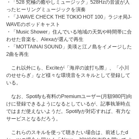
・「528 究極の癒やしミュージック」528Hzの音波が入
ったヒーリングミュージックを演奏
・「J-WAVE CHECK THE TOKIO HOT 100」ラジオ局J-
WAVEのポッドキャスト
・「Music Shower」住んでいる地域の天気や時間帯に合
わせた音楽を、Alexaが選んで再生
・「MOTTAINAI SOUND」美瑛と江ノ島をイメージした
2曲を再生
これ以外にも、Exciteが「海岸の波打ち際」、「小川
のせせらぎ」など様々な環境音をスキルとして登録して
いる。
なお、Spotifyも有料のPremiumユーザー(月額980円)向
けに登録できるようになるとしているが、記事執筆時点
ではまだ使えないようだ。Spotifyが対応すれば、有力な
サービスとなるだろう。
これらのスキルを使って聴きたい場合は、前述したd