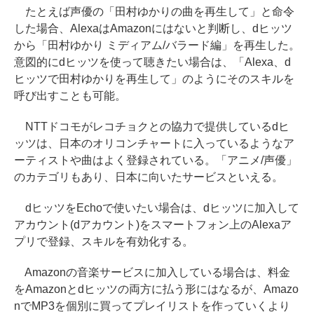
たとえば声優の「田村ゆかりの曲を再生して」と命令
した場合、AlexaはAmazonにはないと判断し、dヒッツ
から「田村ゆかり ミディアム/バラード編」を再生した。
意図的にdヒッツを使って聴きたい場合は、「Alexa、d
ヒッツで田村ゆかりを再生して」のようにそのスキルを
呼び出すことも可能。
NTTドコモがレコチョクとの協力で提供しているdヒ
ッツは、日本のオリコンチャートに入っているようなア
ーティストや曲はよく登録されている。「アニメ/声優」
のカテゴリもあり、日本に向いたサービスといえる。
dヒッツをEchoで使いたい場合は、dヒッツに加入して
アカウント(dアカウント)をスマートフォン上のAlexaア
プリで登録、スキルを有効化する。
Amazonの音楽サービスに加入している場合は、料金
をAmazonとdヒッツの両方に払う形にはなるが、Amazo
nでMP3を個別に買ってプレイリストを作っていくより