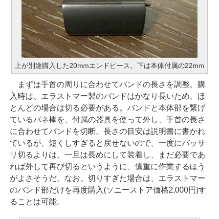
上が別途購入した20mmエンドピース。下は本体付属の22mm
まずは手首の周りに合わせてバンドの長さを調整。購
入時は、エラストマー製のバンドはかなり長いため、ほ
とんどの場合は切る必要がある。バンドと本体部を繋げ
ているバネ棒を、付属の器具を使って外し、手首の長さ
に合わせてバンドを切断。長さの目安は説明書に書かれ
ているが、短くしすぎると戻せないので、一度にバッサ
リ切るよりは、一旦は長めにして装着し、まだ必要であ
れば外して再び切るというように、慎重に作業するほう
がよさそうだ。なお、切りすぎた場合は、エラストマー
のバンド部だけを再度購入(ソニーストア価格2,000円)す
ることは可能。