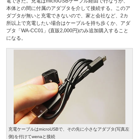
電できた。充電はmicroUSBケーブル経由で行なうが、
本体との間に付属のアダプタを介して接続する。このア
ダプタが無いと充電できないので、家と会社など、2カ
所以上で充電したい場合はケーブルを持ち歩くか、アダ
プタ「WA-CC01」(直販2,000円)のみ追加購入すること
になる。
充電ケーブルはmicroUSBで、その先に小さなアダプタ(写真左
側)を付けてwenaと接続