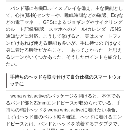
バンド部に有機ELディスプレイを備え、主な機能とし
て、心拍(脈拍)センサーや、睡眠時間などの確認、Edyな
どの電子マネー、GPSによるジョギングやサイクリング
のルート記録/確認、スマホへのメール/カレンダー/SNS
通知などに対応。こうして挙げると、実はスマートフォ
ンだけあれば使える機能も多いが、手に持つのではなく
身に着ける時計だからこそ、「あってよかった」と思え
るシーンがいくつかあった。そうしたポイントを紹介し
たい。
手持ちのヘッドを取り付けて自分仕様のスマートウォ
ッチに
wena wrist activeのパッケージを開けると、本体であ
るバンド部と22mmエンドピースが収められている。手
持ちの時計ヘッドをwena wrist activeに着けたい場合、
まずはヘッド側のベルト幅を確認。ヘッドに着けるエン
ドピースとは、バンドとヘッドを装着するアダプタで、