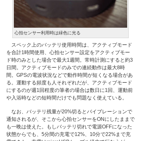
心拍センサー利用時は緑色に光る
スペック上のバッテリ使用時間は、アクティブモード
を合計1時間使用、心拍センサー設定をアクティブモー
ド時のみとした場合で最大1週間。常時計測にすると約3
日間。アクティブモードのみでの連続動作は最大8時
間。GPSの電波状況などで動作時間が短くなる場合があ
る。運動する頻度も人それぞれだが、アクティブモード
にするのが週1回程度の筆者の場合は数日に1回、運動前
や入浴時などの短時間だけでも問題なく使えている。
なお、バッテリ残量が20%切るとバイブレーションで
通知されるが、そこから心拍センサーをONにしたままで
も一晩は使えた。もしバッテリ切れで電源OFFになった
状態からでも、5分間の充電で12%、10分で22%まで充