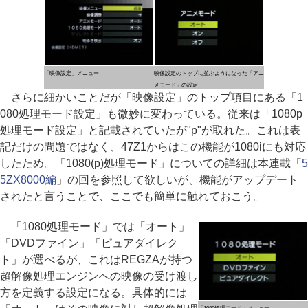
「映像設定」メニュー
映像設定のトップに並ぶようになった「アニ
メモード」の設定
さらに細かいことだが「映像設定」のトップ項目にある「1
080処理モード設定」も微妙に変わっている。従来は「1080p
処理モード設定」と記載されていたが"p"が取れた。これは表
記だけの問題ではなく、47Z1からはこの機能が1080iにも対応
したため。「1080(p)処理モード」についての詳細は本連載「
5
5ZX8000編
」の回を参照して欲しいが、機能がアップデート
されたと言うことで、ここでも簡単に触れておこう。
「1080処理モード」では「オート」
「DVDファイン」「ピュアダイレク
ト」が選べるが、これはREGZAが持つ
超解像処理エンジンへの映像の受け渡し
方を定義する設定になる。具体的には