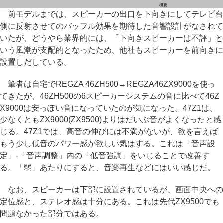
概要
前モデルまでは、スピーカーの出口を下向きにしてテレビ台
側に反射させてのバッフル効果を期待した音響設計がなされて
いたが、どうやら業界的には、「下向きスピーカーは不評」と
いう風潮が支配的となったため、他社もスピーカーを前向きに
設置しだしている。
筆者は自宅でREGZA 46ZH500→REGZA46ZX9000を使っ
てきたが、46ZH500の6スピーカーシステムの音に比べて46Z
X9000は安っぽい音になっていたのが気になった。47Z1は、
少なくともZX9000(ZX9500)よりはだいぶ音がよくなったと感
じる。47Z1では、高音の伸びには不満がないが、欲を言えば
もう少し低音のパワー感が欲しい気はする。これは「音声設
定」-「音声調整」内の「低音強調」をいじることで改善す
る。「弱」あたりにすると、音楽再生などにはいい感じだ。
なお、スピーカーは下部に設置されているが、画面中央への
定位感と、ステレオ感は十分にある。これは先代ZX9500でも
問題なかった部分ではある。