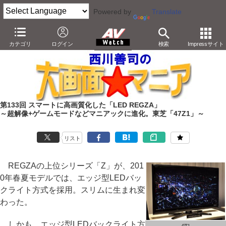
Powered by
Translate
AV Watch
製品
テレビ
東芝
カテゴリ
ログイン
検索
Impressサイト
第133回 スマートに高画質化した「LED REGZA」
～超解像+ゲームモードなどマニアックに進化。東芝「47Z1」～
リスト
REGZAの上位シリーズ「Z」が、201
0年春夏モデルでは、エッジ型LEDバッ
クライト方式を採用。スリムに生まれ変
わった。
しかも、エッジ型LEDバックライト方
47Z1