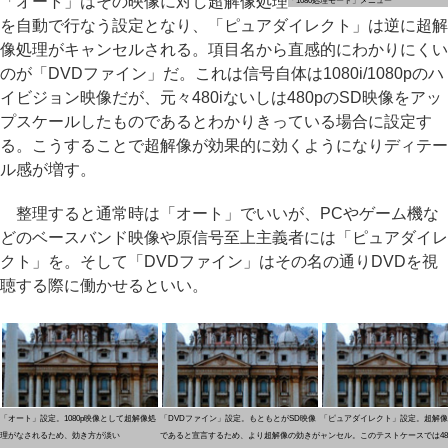
「オート」はその映像に対し超解像処理
「1080処理モード」メニュー
を自動で行なう設定となり、「ピュアダイレクト」は逆に超解
像処理がキャンセルされる。項目名から直感的にわかりにくい
のが「DVDファイン」だ。これは信号自体は1080i/1080pのハ
イビジョン映像だが、元々480iないしは480pのSD映像をアッ
プスケールしたものであるとわかりきっている場合に設定す
る。こうすることで超解像が効果的に効くようになりディテー
ル感が増す。
整理すると通常時は「オート」でいいが、PCやゲーム機な
どのベースバンド映像や原信号至上主義者には「ピュアダイレ
クト」を。そして「DVDファイン」はその名の通りDVDを視
聴する際に働かせるといい。
「オート」設定。1080p映像として超解像処
「DVDファイン」設定。もともとがSD映像
「ピュアダイレクト」設定。超解像
理がなされるため、効き方が淡い
であると宣言するため、より超解像の効きが
ャンセル。このテストケースでは48