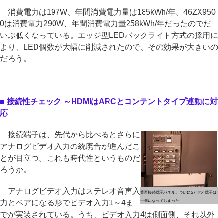
消費電力は197W、年間消費電力量は185kWh/年。46ZX950
0は消費電力290W、年間消費電力量258kWh/年だったのでだ
いぶ低くなっている。エッジ型LEDバックライト方式の採用に
より、LED個数が大幅に削減されたので、その効果が大きいの
だろう。
■ 接続性チェック ～HDMIはARCとコンテントタイプ連動に対
応
接続端子は、先代から比べるとさらに
アナログビデオ入力の統廃合が進んだこ
とが目立つ。これも時代性というものだ
ろうか。
アナログビデオ入力はステレオ音声入
背面接続端子パネル。ついにSビデオ端子は
力とペアになる形でビデオ入力1～4ま
一個になってしまった
でが実装されている。うち、ビデオ入力4は側面側、それ以外