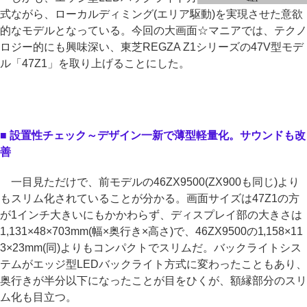
式ながら、ローカルディミング(エリア駆動)を実現させた意欲
的なモデルとなっている。今回の大画面☆マニアでは、テクノ
ロジー的にも興味深い、東芝REGZA Z1シリーズの47V型モデ
ル「47Z1」を取り上げることにした。
■ 設置性チェック～デザイン一新で薄型軽量化。サウンドも改
善
一目見ただけで、前モデルの46ZX9500(ZX900も同じ)より
もスリム化されていることが分かる。画面サイズは47Z1の方
が1インチ大きいにもかかわらず、ディスプレイ部の大きさは
1,131×48×703mm(幅×奥行き×高さ)で、46ZX9500の1,158×11
3×23mm(同)よりもコンパクトでスリムだ。バックライトシス
テムがエッジ型LEDバックライト方式に変わったこともあり、
奥行きが半分以下になったことが目をひくが、額縁部分のスリ
ム化も目立つ。