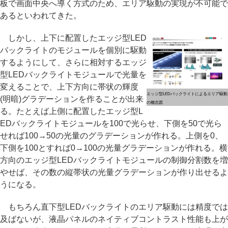
板で画面中央へ導く方式のため、エリア駆動の実現が不可能で
あるといわれてきた。
しかし、上下に配置したエッジ型LED
バックライトのモジュールを個別に駆動
するようにして、さらに相対するエッジ
型LEDバックライトモジュールで光量を
変えることで、上下方向に帯状の輝度
エッジ型LEDバックライトによるエリア駆動
(明暗)グラデーションを作ることが出来
の概念図
る。たとえば上側に配置したエッジ型L
EDバックライトモジュールを100で光らせ、下側を50で光ら
せれば100→50の光量のグラデーションが作れる。上側を0、
下側を100とすれば0→100の光量グラデーションが作れる。横
方向のエッジ型LEDバックライトモジュールの制御分割数を増
やせば、その数の縦帯状の光量グラデーションが作り出せるよ
うになる。
もちろん直下型LEDバックライトのエリア駆動には精度では
及ばないが、液晶パネルのネイティブコントラスト性能も上が