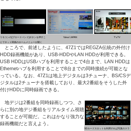
リモコンの[ブロードバンド]ボタンを押すこ
Yahoo! JAPAN
T's TV
とでネット関係のホームメニューが開く
ところで、前述したように、47Z1ではREGZA伝統の外付け
HDD録画機能があり、USB-HDDやLAN HDDが利用できる。
USB HDDはUSBハブを利用することで4台まで、LAN HDDは
Ethernetハブを利用することで8台までの同時接続が可能とな
っている。なお、47Z1は地上デジタルは3チューナ、BS/CSデ
ジタルは2チューナを搭載しており、最大2番組をそうした外
付けHDDに同時録画できる。
地デジは2番組を同時録画しつつ、さ
らに別の地デジ番組をリアルタイム視聴
することが可能だ。これはかなり強力な
録画機能だと言えよう。
SDカードスロットを利用すれば写真のスラ