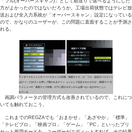
「フル(オーバースキャン)」として順送りで選べるようにした
方がよかったのではないだろうか。工場出荷状態ではテレビ放
送および全入力系統が「オーバースキャン」設定になっている
ので、かなりのユーザーが、この問題に直面することが予測さ
れる。
アンダースキャンとオーバースキャンの切換
「画面サイズ」の「フル」設定のバリエーシ
は[クイック]ボタンを押して開かれるクイッ
ョンとして設定されたのだが、[画面サイズ]
クメニューの「画面サイズ切換」の下に隠さ
ボタンからは選べない点がややこしい
れている
画調パラメータの管理方式も改善されているので、これにつ
いても触れておこう。
これまでのREGZAでも「おまかせ」「あざやか」「標準」
「テレビプロ」「映画プロ」「ゲーム」「PC」といったプリ
セット画調モードを、ユーザーがエディットすれば、その結果