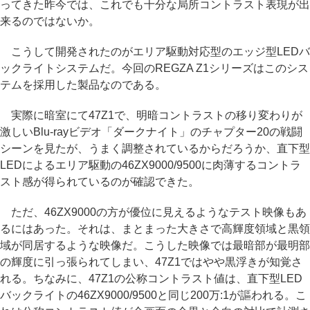
ってきた昨今では、これでも十分な局所コントラスト表現が出
来るのではないか。
こうして開発されたのがエリア駆動対応型のエッジ型LEDバ
ックライトシステムだ。今回のREGZA Z1シリーズはこのシス
テムを採用した製品なのである。
実際に暗室にて47Z1で、明暗コントラストの移り変わりが
激しいBlu-rayビデオ「ダークナイト」のチャプター20の戦闘
シーンを見たが、うまく調整されているからだろうか、直下型
LEDによるエリア駆動の46ZX9000/9500に肉薄するコントラ
スト感が得られているのが確認できた。
ただ、46ZX9000の方が優位に見えるようなテスト映像もあ
るにはあった。それは、まとまった大きさで高輝度領域と黒領
域が同居するような映像だ。こうした映像では最暗部が最明部
の輝度に引っ張られてしまい、47Z1ではやや黒浮きが知覚さ
れる。ちなみに、47Z1の公称コントラスト値は、直下型LED
バックライトの46ZX9000/9500と同じ200万:1が謳われる。こ