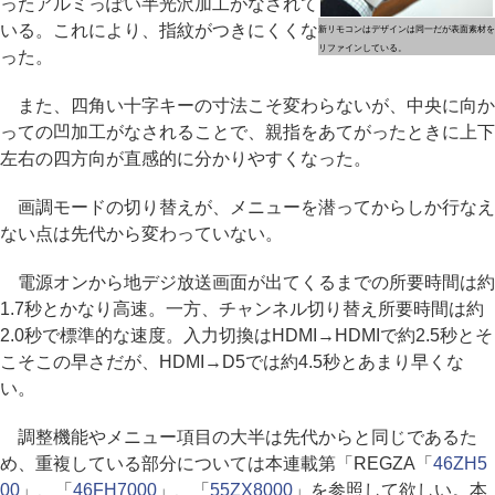
ったアルミっぽい半光沢加工がなされて
いる。これにより、指紋がつきにくくな
新リモコンはデザインは同一だが表面素材を
リファインしている。
った。
また、四角い十字キーの寸法こそ変わらないが、中央に向か
っての凹加工がなされることで、親指をあてがったときに上下
左右の四方向が直感的に分かりやすくなった。
画調モードの切り替えが、メニューを潜ってからしか行なえ
ない点は先代から変わっていない。
電源オンから地デジ放送画面が出てくるまでの所要時間は約
1.7秒とかなり高速。一方、チャンネル切り替え所要時間は約
2.0秒で標準的な速度。入力切換はHDMI→HDMIで約2.5秒とそ
こそこの早さだが、HDMI→D5では約4.5秒とあまり早くな
い。
調整機能やメニュー項目の大半は先代からと同じであるた
め、重複している部分については本連載第「REGZA「
46ZH5
00
」、「
46FH7000
」、「
55ZX8000
」を参照して欲しい。本