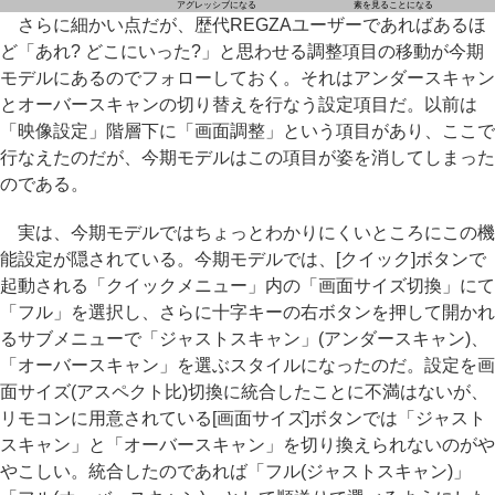
アグレッシブになる
素を見ることになる
さらに細かい点だが、歴代REGZAユーザーであればあるほ
ど「あれ? どこにいった?」と思わせる調整項目の移動が今期
モデルにあるのでフォローしておく。それはアンダースキャン
とオーバースキャンの切り替えを行なう設定項目だ。以前は
「映像設定」階層下に「画面調整」という項目があり、ここで
行なえたのだが、今期モデルはこの項目が姿を消してしまった
のである。
実は、今期モデルではちょっとわかりにくいところにこの機
能設定が隠されている。今期モデルでは、[クイック]ボタンで
起動される「クイックメニュー」内の「画面サイズ切換」にて
「フル」を選択し、さらに十字キーの右ボタンを押して開かれ
るサブメニューで「ジャストスキャン」(アンダースキャン)、
「オーバースキャン」を選ぶスタイルになったのだ。設定を画
面サイズ(アスペクト比)切換に統合したことに不満はないが、
リモコンに用意されている[画面サイズ]ボタンでは「ジャスト
スキャン」と「オーバースキャン」を切り換えられないのがや
やこしい。統合したのであれば「フル(ジャストスキャン)」