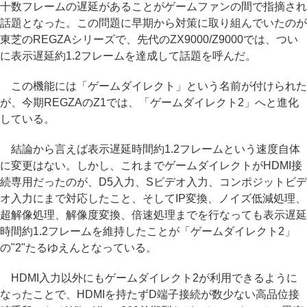
十数フレームの遅延があることがゲームファンの間で指摘され
話題となった。この問題に早期から対策に取り組んでいたのが
東芝のREGZAシリーズで、先代のZX9000/Z9000では、つい
に表示遅延約1.2フレームを達成して話題を呼んだ。
この機能には「ゲームダイレクト」という名前が付けられた
が、今期REGZAのZ1では、「ゲームダイレクト2」へと進化
している。
結論から言えば表示遅延時間約1.2フレームという速度自体
に変更はない。しかし、これまでゲームダイレクトがHDMI接
続専用だったのが、D5入力、Sビデオ入力、コンポジットビデ
オ入力にまで対応したこと、そしてIP変換、ノイズ低減処理、
超解像処理、解像度変換、倍速処理までを行なっても表示遅延
時間約1.2フレームを維持したことが「ゲームダイレクト2」
の"2"たるゆえんとなっている。
HDMI入力以外にもゲームダイレクト2が利用できるように
なったことで、HDMIを持たずD端子接続が数少ない高品位接