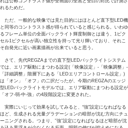
れは公称コントラスト値が全画面の全黒と全白の対比で計測さ
れるためだ。
ただ、一般的な映像では見た目的にはほとんど直下型LED機
と同等のコントラスト感が得られていると感じられる。いわゆ
るフレーム単位の全面バックライト輝度制御とは違う、1ピク
セル1ピクセルが高い独立性を持って光り輝いており、それこ
そ自発光に近い画素描画が出来ていると思う。
さて、先代REGZAまでの直下型LEDバックライトシステム
では、エリア駆動にまつわる設定(「映像設定」-「映像調整」-
「詳細調整」階層下にある「LEDエリアコントロール設定」)
は「オン」「オフ」の二択だったが、今期のREGZAのエッジ
型LEDバックライトモデルでは、エリア駆動にまつわる設定が
「オフ-弱-中-強」の4段階設定に変更された。
実際にいじって効果を試してみると、“強”設定になればなる
ほど、生成される光量グラデーションの暗部が沈む方向にチュ
ーニングされる。つまり、"強"設定になればなるほど暗部が沈
み込み黒浮きが少なくなる反面、明部の伸びが控えめになる。