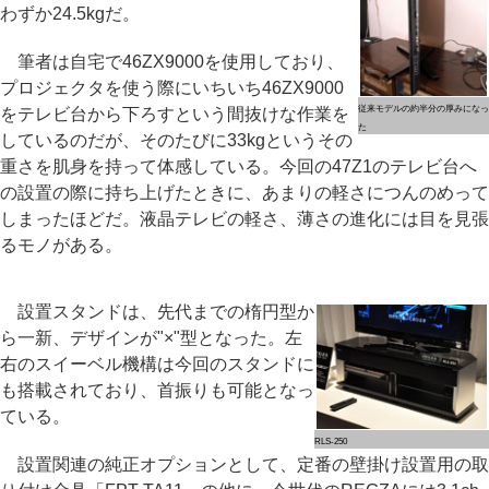
わずか24.5kgだ。
筆者は自宅で46ZX9000を使用しており、
プロジェクタを使う際にいちいち46ZX9000
従来モデルの約半分の厚みになっ
をテレビ台から下ろすという間抜けな作業を
た
しているのだが、そのたびに33kgというその
重さを肌身を持って体感している。今回の47Z1のテレビ台へ
の設置の際に持ち上げたときに、あまりの軽さにつんのめって
しまったほどだ。液晶テレビの軽さ、薄さの進化には目を見張
るモノがある。
設置スタンドは、先代までの楕円型か
ら一新、デザインが"×"型となった。左
右のスイーベル機構は今回のスタンドに
も搭載されており、首振りも可能となっ
ている。
RLS-250
設置関連の純正オプションとして、定番の壁掛け設置用の取