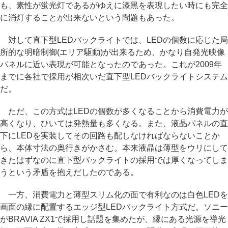
も、素性が蛍光灯であるがゆえに漆黒を表現したい時にも完全
に消灯することが出来ないという問題もあった。
対して直下型LEDバックライトでは、LEDの個数に応じた局
所的な明暗制御(エリア駆動)が出来るため、かなり自発光映像
パネルに近い表現が可能となったのであった。これが2009年
までに各社で採用が相次いだ直下型LEDバックライトシステム
だ。
ただ、この方式はLEDの個数が多くなることから消費電力が
高くなり、ひいては発熱量も多くなる。また、液晶パネルの直
下にLEDを実装してその回路も配しなければならないことか
ら、本体寸法の奥行きがかさむ。本来液晶は薄型をウリにして
きたはずなのに直下型バックライトの採用では厚くなってしま
うという矛盾を抱えだしたのである。
一方、消費電力と薄型スリム化の面で有利なのは白色LEDを
画面の縁に配置するエッジ型LEDバックライト方式だ。ソニー
がBRAVIA ZX1で採用し話題を集めたが、縁にある光源を導光