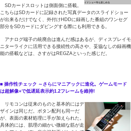
イドショー等も楽しめる
SDカードスロットは側面側に搭載。
こちらはSDカードに記録された写真データのスライドショー
が出来るだけでなく、外付けHDDに録画した番組のワンセグ
部分をSDカードにダビングする際にも利用できる。
アナログ端子の統廃合は進んだ感はあるが、ディスプレイモ
ニターライクに活用できる接続性の高さや、妥協なしの録画機
能の搭載などは、さすがはREGZAといった感じだ。
■ 操作性チェック ～さらにマニアックに進化。ゲームモード
は超解像+で低遅延表示約1.2フレームを維持!
リモコンは従来のものと基本的にはデ
ザインは同じだ。ボタン配列も同一だ
が、表面の素材処理に手が加えられた。
具体的には、肌理の細かい微細な筋が走