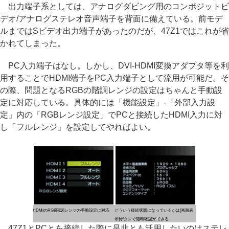
出力端子系としては、アナログダビング用のコンポジットビ
デオ/アナログステレオ音声端子を背面に備えている。前モデ
ルまではSビデオ出力端子があったのだが、47Z1ではこれが省
かれてしまった。
PC入力端子はなし。しかし、DVI-HDMI変換アダプタ等を利
用することでHDMI端子をPC入力端子として流用が可能だ。そ
の際、問題となるRGBの階調レンジの設定はちゃんと手動設
定に対応している。具体的には「機能設定」-「外部入力設
定」内の「RGBレンジ設定」でPCと接続したHDMI入力に対
し「フルレンジ」を設定してやればよい。
HDMIのRGB階調レンジの手動設定に対応
どういう接続状態になっているかは[画面表
示]ボタンで随時確認ができる
47Z1とPCとを接続した際に是非とも活用したいのはステレ