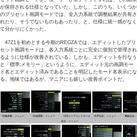
が保持される仕様となっていた。しかし、このうち、いくつか
のプリセット画調モードでは、全入力系統で調整結果が共有さ
れたり、そうでないものもあったり、と、仕様に統一感がなく
て分かりにくかった。
47Z1を初めとする今期のREGZAでは、エディットしたプリ
セット画調モードは、各入力系統ごとに完全に個別で管理され
るように仕様が改善されている。しかも、エディットを行なう
と「標準:メモリー」というように、エディット元の画調モー
ド名とエディット済みであることを明記したモード名表示にな
る。地味ではあるが、マニアにも嬉しい改善ポイントだ。
「映像調整」メニュー
「詳細調整」メニュー
「LEDエリアコントロール
「音声設定」メニュー
「機能設定」
設定」メニュー