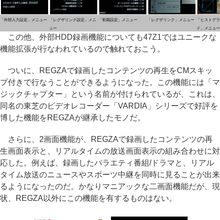
「外部入力設定」メニュー
「レグザリンク設定」メニ
「初期設定」メニュー
「レグザリンク」メニュー
「ヒストグラ
ュー
ド」メニュー
この他、外部HDD録画機能についても47Z1ではユニークな
機能拡張が行なわれているので触れておこう。
ついに、REGZAで録画したコンテンツの再生をCMスキッ
プ付きで行なうことができるようになった。この機能には「マ
ジックチャプター」という名前が付けられているが、これは、
同名の東芝のビデオレコーダー「VARDIA」シリーズで好評を
博した機能をREGZAが継承したモノだ。
さらに、2画面機能が、REGZAで録画したコンテンツの再
生画面表示と、リアルタイムの放送画面表示の組み合わせに対
応した。例えば、録画したバラエティ番組/ドラマと、リアル
タイム放送のニュースやスポーツ中継を同時に見ることが出来
るようになったのだ。かなりマニアックな二画面機能だが、現
状、REGZA以外にこの機能を有するものはない。