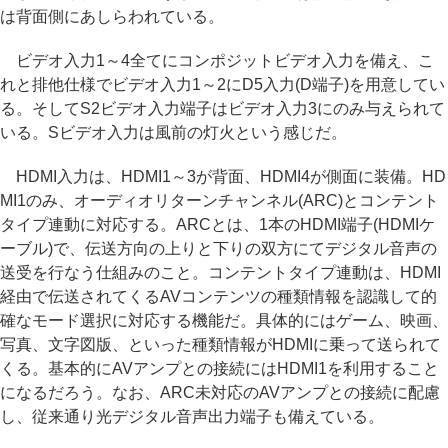
は背面側にあしらわれている。
ビデオ入力1～4全てにコンポジットビデオ入力を備え、こ
れと排他仕様でビデオ入力1～2にD5入力(D端子)を用意してい
る。そしてS2ビデオ入力端子はビデオ入力3にのみ与えられて
いる。Sビデオ入力は風前の灯火という感じだ。
HDMI入力は、HDMI1～3が背面、HDMI4が側面に装備。HD
MI1のみ、オーディオリターンチャンネル(ARC)とコンテント
タイプ連動に対応する。ARCとは、1本のHDMI端子(HDMIケ
ーブル)で、伝送方向の上りと下りの双方にてデジタル音声の
送受を行なう仕組みのこと。コンテントタイプ連動は、HDMI
経由で伝送されてくるAVコンテンツの種類情報を認識して的
確なモード選択に対応する機能だ。具体的にはゲーム、映画、
写真、文字図版、といった種類情報がHDMIに乗って送られて
くる。基本的にAVアンプとの接続にはHDMI1を利用すること
になるだろう。なお、ARC未対応のAVアンプとの接続に配慮
し、従来通り光デジタル音声出力端子も備えている。