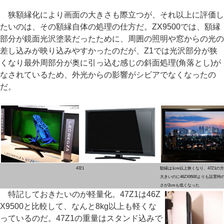
狭額縁化により画面の大きさも際立つが、それ以上に評価し
たいのは、その額縁自体の処理の仕方だ。ZX9500では、額縁
部分が鏡面光沢塗装だったために、周囲の照明や窓からの光の
差し込みが映り込みやすかったのだが、Z1では光沢部分が狭
くなり最外周部分が奥に引っ込む感じの斜面処理(角落とし)が
なされているため、外光からの影響がシビアでなくなったの
だ。
47Z1
額縁は1cm以上狭くなり、47Z1の
大きいのに46ZX9500よりも設置時
さが2cmも低くなった
特記しておきたいのが軽量化。47Z1は46Z
X9500と比較して、なんと8kg以上も軽くな
っているのだ。47Z1の重量はスタンド込みで