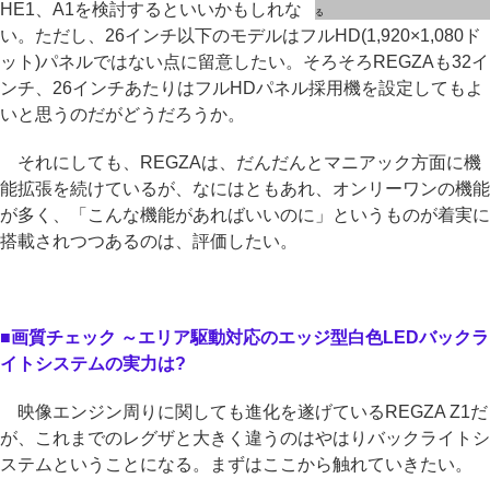
HE1、A1を検討するといいかもしれな
る
い。ただし、26インチ以下のモデルはフルHD(1,920×1,080ド
ット)パネルではない点に留意したい。そろそろREGZAも32イ
ンチ、26インチあたりはフルHDパネル採用機を設定してもよ
いと思うのだがどうだろうか。
それにしても、REGZAは、だんだんとマニアック方面に機
能拡張を続けているが、なにはともあれ、オンリーワンの機能
が多く、「こんな機能があればいいのに」というものが着実に
搭載されつつあるのは、評価したい。
■画質チェック ～エリア駆動対応のエッジ型白色LEDバックラ
イトシステムの実力は?
映像エンジン周りに関しても進化を遂げているREGZA Z1だ
が、これまでのレグザと大きく違うのはやはりバックライトシ
ステムということになる。まずはここから触れていきたい。