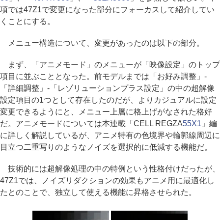
項では47Z1で変更になった部分にフォーカスして紹介してい
くことにする。
メニュー構造について、変更があったのは以下の部分。
まず、「アニメモード」のメニューが「映像設定」のトップ
項目に並ぶこととなった。前モデルまでは「お好み調整」-
「詳細調整」-「レゾリューションプラス設定」の中の超解像
設定項目の1つとして存在したのだが、よりカジュアルに設定
変更できるようにと、メニュー上層に格上げがなされた格好
だ。アニメモードについては本連載「CELL REGZA
55X1
」編
に詳しく解説しているが、アニメ特有の色境界や輪郭線周辺に
目立つ二重写りのようなノイズを選択的に低減する機能だ。
技術的には超解像処理の中の特例という性格付けだったが、
47Z1では、ノイズリダクションの効果もアニメ用に最適化し
たとのことで、独立して使える機能に昇格させられた。