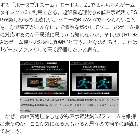
する「ポータブルズーム」モードも、Z1ではもちろんゲーム
ダイレクト2で利用できる。超解像処理付き&低表示遅延でPS
Pが楽しめるのは嬉しい。ソニーのBRAVIAでもやらないこと
を、なぜ東芝がこんなにまで情熱を燃やしてソニーのゲーム機
に対応するのか不思議に思うかも知れないが、それだけREGZ
Aはゲーム機への対応に真剣だと言うことなのだろう。これは
1ゲームファンとして高く評価したいと思う。
ゲーム画面ではなぜか小さく表示されてしま
美羽品位解像度変換をあえてキャンセルして
うPSP画面を全画面表示する「ポータブルズ
ドット画をドット画らしく見せる「レトロゲ
ーム機能」
ームファイン」
なぜ、高画質処理をしながら表示遅延約1.2フレームを維持
出来たのか、ここが気になる人もいると思うので簡単に解説し
ておこう。