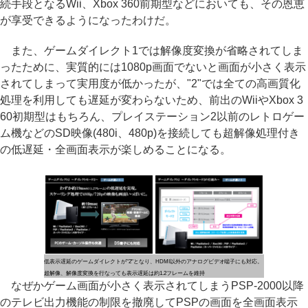
続手段となるWii、Xbox 360前期型などにおいても、その恩恵
が享受できるようになったわけだ。
また、ゲームダイレクト1では解像度変換が省略されてしま
ったために、実質的には1080p画面でないと画面が小さく表示
されてしまって実用度が低かったが、"2"では全ての高画質化
処理を利用しても遅延が変わらないため、前出のWiiやXbox 3
60初期型はもちろん、プレイステーション2以前のレトロゲー
ム機などのSD映像(480i、480p)を接続しても超解像処理付き
の低遅延・全画面表示が楽しめることになる。
低表示遅延のゲームダイレクトが"2"となり、HDMI以外のアナログビデオ端子にも対応。
超解像、解像度変換を行なっても表示遅延は約1.2フレームを維持
なぜかゲーム画面が小さく表示されてしまうPSP-2000以降
のテレビ出力機能の制限を撤廃してPSPの画面を全画面表示