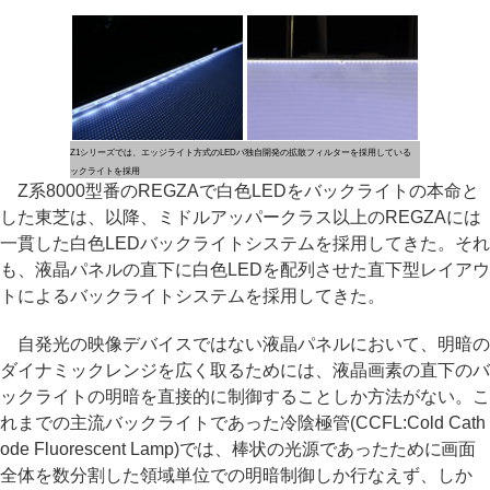
Z1シリーズでは、エッジライト方式のLEDバ
独自開発の拡散フィルターを採用している
ックライトを採用
Z系8000型番のREGZAで白色LEDをバックライトの本命と
した東芝は、以降、ミドルアッパークラス以上のREGZAには
一貫した白色LEDバックライトシステムを採用してきた。それ
も、液晶パネルの直下に白色LEDを配列させた直下型レイアウ
トによるバックライトシステムを採用してきた。
自発光の映像デバイスではない液晶パネルにおいて、明暗の
ダイナミックレンジを広く取るためには、液晶画素の直下のバ
ックライトの明暗を直接的に制御することしか方法がない。こ
れまでの主流バックライトであった冷陰極管(CCFL:Cold Cath
ode Fluorescent Lamp)では、棒状の光源であったために画面
全体を数分割した領域単位での明暗制御しか行なえず、しか