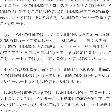
オミニジャックのHDMI3アナログステレオ音声入力端子だ。P
C側の音声出力をここに接続すれば、HDMI3経由でPC画面を
表示したときには、PCの音声を47Z1側のスピーカーで鳴らす
ことが出来る。
なお、今回の評価では、パソコン側にNVIDIAのGeForce GT
X260搭載カードで接続したが、「機能設定」-「外部入力設
定」内の「HDMI3音声入力設定」が「オート」だと再生音声
がブツブツと途切れ途切れになってしまう現象に遭遇した。こ
こを「オート」ではなく「アナログ」とすれば改善された。
47Z1にはUSB端子が背面に1つ、側面に1つあるが、背面の
ものは録画HDD専用となっている。側面のUSB端子はデジカ
メやキーボードなどを接続するために用いる。
LAN端子は前モデルまでは、LAN HDD接続用、ブロードバ
ンドコンテンツ用、インターネット機能用の3端子が存在して
わかりにくかったが、47Z1では1つにまとめられ、全用途兼用
となった。