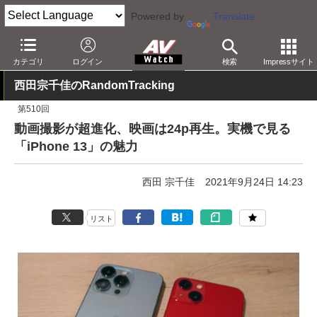
Powered by
Translate
AV Watch
製品
スマートフォン
iPhone
カテゴリ
ログイン
検索
Impressサイト
西田宗千佳のRandomTracking
第510回
動画撮影が超進化、映画は24p再生。実機で見る
「iPhone 13」の魅力
西田 宗千佳
2021年9月24日 14:23
リスト