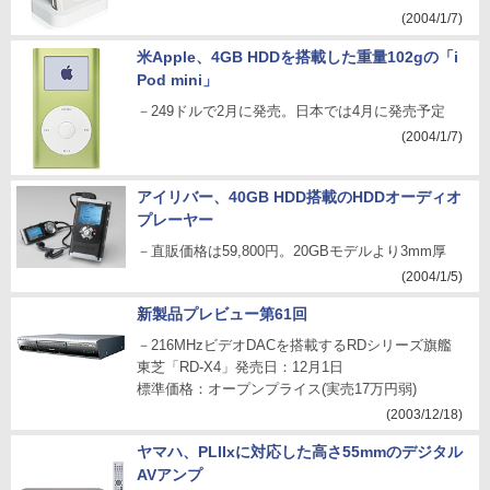
(2004/1/7)
米Apple、4GB HDDを搭載した重量102gの「i
Pod mini」
－249ドルで2月に発売。日本では4月に発売予定
(2004/1/7)
アイリバー、40GB HDD搭載のHDDオーディオ
プレーヤー
－直販価格は59,800円。20GBモデルより3mm厚
(2004/1/5)
新製品プレビュー第61回
－216MHzビデオDACを搭載するRDシリーズ旗艦
東芝「RD-X4」発売日：12月1日
標準価格：オープンプライス(実売17万円弱)
(2003/12/18)
ヤマハ、PLIIxに対応した高さ55mmのデジタル
AVアンプ