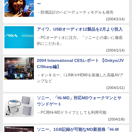
ー
－防滴設計のヘビーデューティモデルも発売
(2004/1/14)
アイワ、USBオーディオ12製品を2月より投入
－PCオーディオに注力。「ソニーとの違いに徹底
的にこだわる」
(2004/1/14)
2004 International CESレポート 【Onkyo/JV
C/Sharp編】
－オンキヨー、i.LINKやHDMIを装備した高級AVア
ンプなど
(2004/1/11)
ソニー、「Hi-MD」対応MDウォークマンとサ
ウンドゲート
－PC用Hi-MDドライブとしても利用可能
(2004/1/8)
ソニー、1GB記録が可能なMD新規格「Hi-M