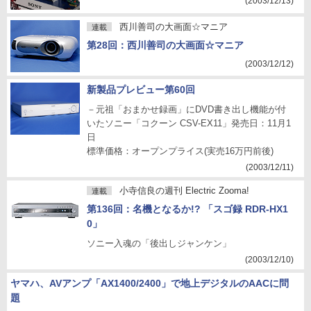
(2003/12/13)
西川善司の大画面☆マニア
連載
第28回：西川善司の大画面☆マニア
(2003/12/12)
新製品プレビュー第60回
－元祖「おまかせ録画」にDVD書き出し機能が付
いたソニー「コクーン CSV-EX11」発売日：11月1
日
標準価格：オープンプライス(実売16万円前後)
(2003/12/11)
小寺信良の週刊 Electric Zooma!
連載
第136回：名機となるか!? 「スゴ録 RDR-HX1
0」
ソニー入魂の「後出しジャンケン」
(2003/12/10)
ヤマハ、AVアンプ「AX1400/2400」で地上デジタルのAACに問
題