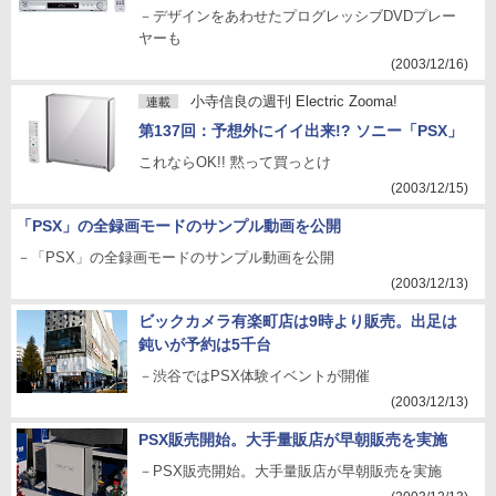
－デザインをあわせたプログレッシブDVDプレー
ヤーも
(2003/12/16)
小寺信良の週刊 Electric Zooma!
連載
第137回：予想外にイイ出来!? ソニー「PSX」
これならOK!! 黙って買っとけ
(2003/12/15)
「PSX」の全録画モードのサンプル動画を公開
－「PSX」の全録画モードのサンプル動画を公開
(2003/12/13)
ビックカメラ有楽町店は9時より販売。出足は
鈍いが予約は5千台
－渋谷ではPSX体験イベントが開催
(2003/12/13)
PSX販売開始。大手量販店が早朝販売を実施
－PSX販売開始。大手量販店が早朝販売を実施