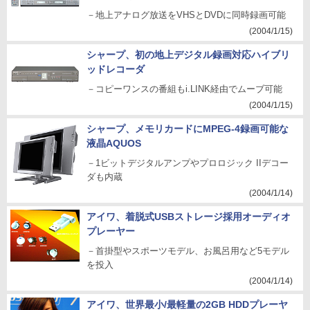
－地上アナログ放送をVHSとDVDに同時録画可能
(2004/1/15)
シャープ、初の地上デジタル録画対応ハイブリ
ッドレコーダ
－コピーワンスの番組もi.LINK経由でムーブ可能
(2004/1/15)
シャープ、メモリカードにMPEG-4録画可能な
液晶AQUOS
－1ビットデジタルアンプやプロロジック IIデコー
ダも内蔵
(2004/1/14)
アイワ、着脱式USBストレージ採用オーディオ
プレーヤー
－首掛型やスポーツモデル、お風呂用など5モデル
を投入
(2004/1/14)
アイワ、世界最小/最軽量の2GB HDDプレーヤ