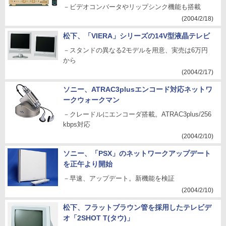
－ビデオコンバータやリップシンク機能も搭載
(2004/2/18)
松下、「VIERA」シリーズの14V型液晶テレビ
－スタンドの異なる2モデルを用意、実売は6万円
から
(2004/2/17)
ソニー、ATRAC3plusエンコード対応ネットワ
ークウォークマン
－クレードルにエンコーダ搭載。ATRAC3plus/256
kbps対応
(2004/2/10)
ソニー、「PSX」のネットワークアップデート
を正午より開始
－早速、アップデート。新機能を検証
(2004/2/10)
松下、フラットブラウン管を採用したテレビデ
オ「2SHOT T(タウ)」