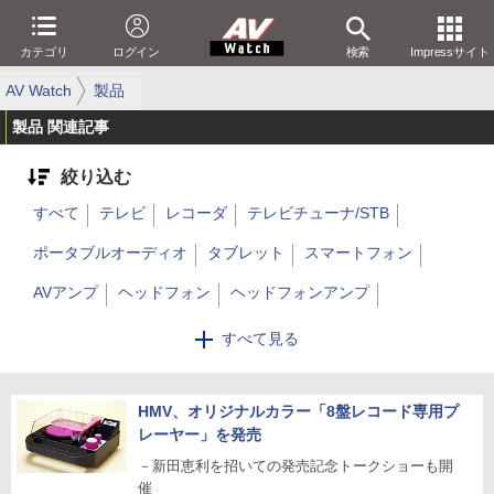
カテゴリ
ログイン
検索
Impressサイト
AV Watch
製品
製品 関連記事
絞り込む
すべて
テレビ
レコーダ
テレビチューナ/STB
ポータブルオーディオ
タブレット
スマートフォン
AVアンプ
ヘッドフォン
ヘッドフォンアンプ
オーディオアンプ
USB DAC
Bluetoothスピーカー
すべて見る
オーディオスピーカー
アクションカム
ドローン/UAV
ビデオカメラ
HMV、オリジナルカラー「8盤レコード専用プ
デジタルカメラ
プロジェクタ
ミニコンポ
レーヤー」を発売
パソコン
ディスプレイ
HMD/スマートグラス
ゲーム機
－新田恵利を招いての発売記念トークショーも開
催
BD/DVDプレーヤー
SACD/CDプレーヤー