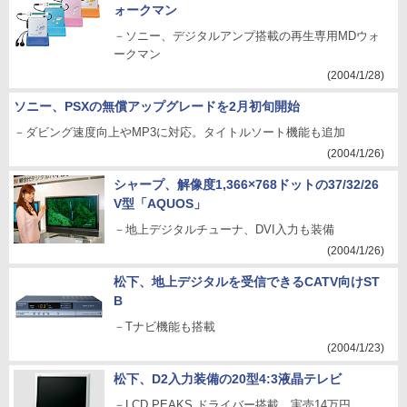
ォークマン
－ソニー、デジタルアンプ搭載の再生専用MDウォ
ークマン
(2004/1/28)
ソニー、PSXの無償アップグレードを2月初旬開始
－ダビング速度向上やMP3に対応。タイトルソート機能も追加
(2004/1/26)
シャープ、解像度1,366×768ドットの37/32/26
V型「AQUOS」
－地上デジタルチューナ、DVI入力も装備
(2004/1/26)
松下、地上デジタルを受信できるCATV向けST
B
－Tナビ機能も搭載
(2004/1/23)
松下、D2入力装備の20型4:3液晶テレビ
－LCD PEAKS ドライバー搭載。実売14万円