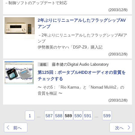
－制御ソフトのアップデートで対応
(2003/12/9)
2年ぶりにリニューアルしたフラッグシップAV
アンプ
－2年ぶりにリニューアルしたフラッグシップAVア
ンプ
伊勢雅英のヤマハ「DSP-Z9」購入記
(2003/12/9)
藤本健のDigital Audio Laboratory
連載
第125回：ポータブルHDDオーディオの音質を
チェックする
〜 その5：「Rio Karma」と「Nomad MuVo2」の
音質を検証 〜
(2003/12/8)
1
…
587
588
589
590
591
…
599
前へ
次へ