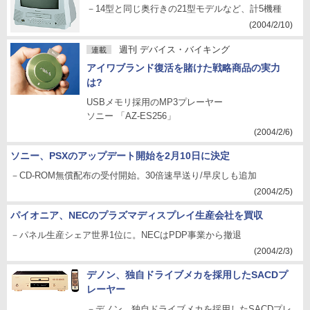
－14型と同じ奥行きの21型モデルなど、計5機種
(2004/2/10)
週刊 デバイス・バイキング
連載
アイワブランド復活を賭けた戦略商品の実力
は?
USBメモリ採用のMP3プレーヤー
ソニー 「AZ-ES256」
(2004/2/6)
ソニー、PSXのアップデート開始を2月10日に決定
－CD-ROM無償配布の受付開始。30倍速早送り/早戻しも追加
(2004/2/5)
パイオニア、NECのプラズマディスプレイ生産会社を買収
－パネル生産シェア世界1位に。NECはPDP事業から撤退
(2004/2/3)
デノン、独自ドライブメカを採用したSACDプ
レーヤー
－デノン、独自ドライブメカを採用したSACDプレ