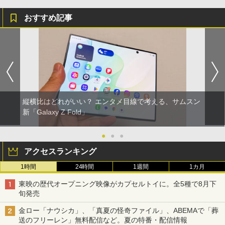
おすすめ記事
縦横比はどれがいい？ エンタメ目線で考える、サムスン
新「Galaxy Z Fold」
●
●
●
アクセスランキング
1時間
24時間
1週間
1カ月
東映の歴代オープニング映像がカプセルトイに。全5種で8月下
旬発売
金ロー「ナウシカ」、「真夏の怪奇ファイル」、ABEMAで「葬
送のフリーレン」無料配信など。夏の特番・配信情報