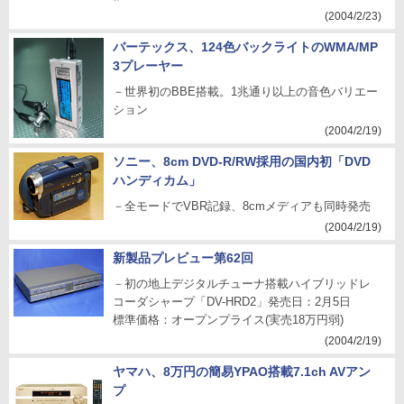
(2004/2/23)
メディアプレーヤー
サウンドバー
バーテックス、124色バックライトのWMA/MP
ネットワークプレーヤー
音楽/ボイスレコーダ
3プレーヤー
－世界初のBBE搭載。1兆通り以上の音色バリエー
カーナビ/オーディオ
AV周辺機器
NAS
ション
オーディオアクセサリ
スマホアクセサリ
ラジカセ/ラジオ
(2004/2/19)
音楽制作
映像制作
PC周辺機器
レコードプレーヤー
ソニー、8cm DVD-R/RW採用の国内初「DVD
ハンディカム」
アプリ/ソフトウェア
記録メディア
スマートスピーカー
－全モードでVBR記録、8cmメディアも同時発売
360度カメラ
配信機器
(2004/2/19)
新製品プレビュー第62回
－初の地上デジタルチューナ搭載ハイブリッドレ
コーダシャープ「DV-HRD2」発売日：2月5日
標準価格：オープンプライス(実売18万円弱)
(2004/2/19)
ヤマハ、8万円の簡易YPAO搭載7.1ch AVアン
プ