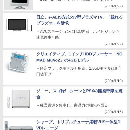
(2004/1/22)
日立、e-ALIS方式55V型プラズマTV。「録れる
プラズマ」を訴求
－AVCステーションにHDD内蔵、ハイビジョンも
速見再生可能
(2004/1/22)
クリエイティブ、1インチHDDプレーヤー「NO
MAD MuVo2」の4GBモデル
－限定ブラックモデルも用意。1.5GBモデルは8千
円値下げ
(2004/1/19)
ソニー、スゴ録/コクーンとPSXの開発部隊を統
合
－経営資源を集中し、商品力の強化を図る
(2004/1/16)
シャープ、トリプルチューナ搭載VHS一体型D
VDレコーダ