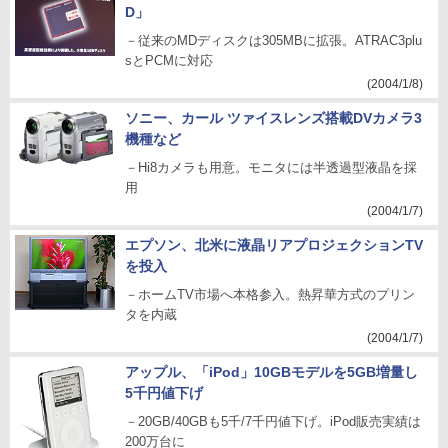
D」
－従来のMDディスクは305MBに拡張。ATRAC3plu
sとPCMに対応
(2004/1/8)
ソニー、カール ツァイスレンズ搭載DVカメラ3
機種など
－Hi8カメラも用意。モニタには半透過型液晶を採
用
(2004/1/7)
エプソン、北米に液晶リアプロジェクションTV
を投入
－ホームTV市場へ本格参入。熱昇華方式のプリン
タを内蔵
(2004/1/7)
アップル、「iPod」10GBモデルを5GB増量し
5千円値下げ
－20GB/40GBも5千/7千円値下げ。iPod販売実績は
200万台に