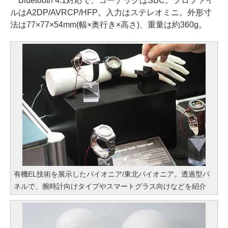
Bluetooth 4.1対応で、コーデックはSBC。プロファイ
ルはA2DP/AVRCP/HFP。入力はステレオミニ。外形寸
法は77×77×54mm(幅×奥行き×高さ)、重量は約360g。
有機EL技術を展示したパイオニア/東北パイオニア。透過型パ
ネルで、腕時計向けタイプやスマートグラス向けなどを紹介