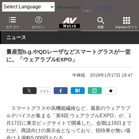
Powered by
Translate
AV Watch
イベント
カテゴリ
ログイン
検索
Impressサイト
ニュース
量産型b.g.やQDレーザなどスマートグラスが一堂
に。「ウェアラブルEXPO」
中林暁
2018年1月17日 19:47
リスト
スマートグラスや高機能繊維など、最新のウェアラブ
ルデバイスが集まる「第4回 ウェアラブルEXPO」が、1
月17日に東京ビッグサイトで開幕した。会期は19日まで
だが、商談向けの展示会となっており、招待券が無い場
合は入場料5,000円となる。