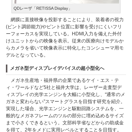
QDレーザ「RETISSA Display」
網膜に直接映像を投影することにより、装着者の視力
(ピント調節能力)やピント位置に影響を受けにくいフリ
ーフォーカスを実現している。HDMI入力を備えた外付
けユニットからの映像を表示。従来の医療向けモデルか
らカメラを省いて映像表示に特化したコンシューマ用モ
デルとなっている。
メガネ型ディスプレイデバイスの超小型化へ
メガネ生産地・福井県の企業であるケイ・エス・テ
ィ・ワールドなど5社と福井大学は、レーザー走査型デ
ィスプレイの光学エンジンを大幅に小型化し、“通常のメ
ガネと変わらない”スマートグラスを目指す研究を紹介。
実現した場合、光学エンジンと駆動回路システムを、一
般的なメガネフレームのツルの部分に埋め込めるサイズ
まで小さくできるという。文部科学省などからの助成金
を得て、2年をメドに実用レベルとすることを目指す。