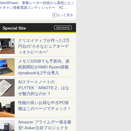
SilentPower、軍事レーダー技術から着想したノ
イキャン搭載電源コンディショナー「AC
iPurifier2」
もっと見る
Special Site
クリエイティブが作った2万
円台の“小さなピュアオーデ
ィオスピーカー”
メモリ32GBでも予算内。産
経新聞社がAMD Ryzen搭載
dynabookを2千台導入
AIスマートノートの
iFLYTEK「AINOTE 2」はな
ぜ魅力的なのか？
性能の良いお得な中古PC情
報はこのページでチェック！
Amazon プライムデー過去最
安! Anker注目プロジェクタ