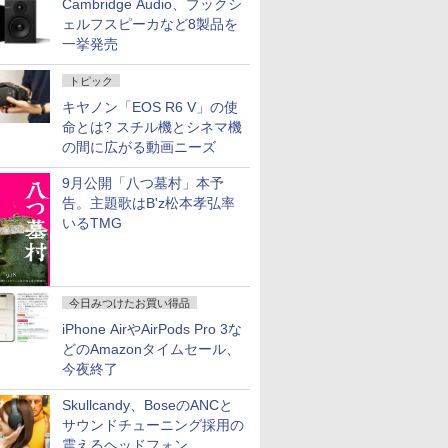
Cambridge Audio、ブックシ
ェルフスピーカなど8製品を
一挙発売
トピック
キヤノン「EOS R6 V」の使
命とは? スチル機とシネマ機
の間に広がる動画ニーズ
9月公開「八つ墓村」本予
告。主題歌はB'z松本孝弘率
いるTMG
今日みつけたお買い得品
iPhone AirやAirPods Pro 3な
どのAmazonタイムセール、
今夜終了
Skullcandy、BoseのANCと
サウンドチューニング採用の
震えるヘッドフォン