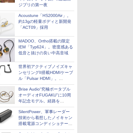
ジブリの第一夜
Acoustune「HS2000Air」。
約13gの軽量ボディと新開発
「ACT09」採用
MADOO、Ortho搭載の限定
IEM「Typ624」。密度感ある
低音と抜けの良い中高音域
世界初アクティブノイズキャ
ンセリングII搭載HDMIケーブ
ル「Pulsar HDMI」。
SilentPowerから
Brise Audio“究極ポータブル
オーディオFUGAKU”に10周
年記念モデル。経路を
NISHIKIで統一。400万円
SilentPower、軍事レーダー
技術から着想したノイキャン
搭載電源コンディショナー
「AC iPurifier2」