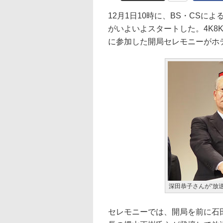
12月1日10時に、BS・CSに
がいよいよスタートした。4K8
に参加した開局セレモニーがホ
深田恭子さんが“放
セレモニーでは、開局を前に石田