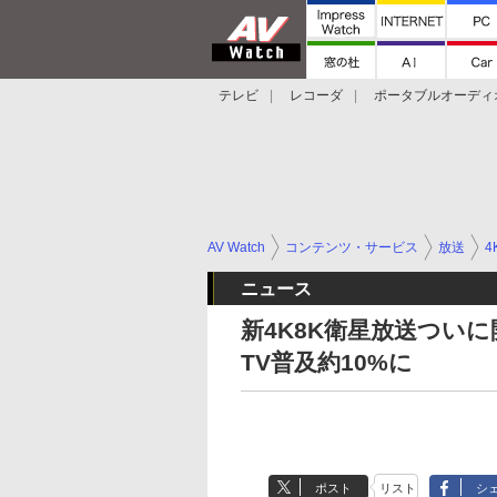
テレビ
レコーダ
ポータブルオーディ
スマートスピーカー
デジカメ
プロジ
AV Watch
コンテンツ・サービス
放送
4
ニュース
新4K8K衛星放送ついに
TV普及約10%に
ポスト
リスト
シ