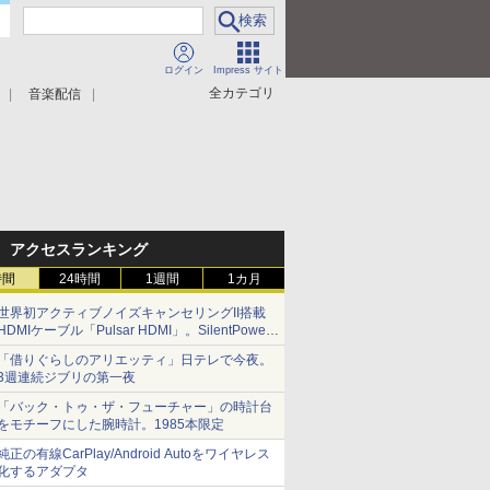
ログイン
Impress サイト
全カテゴリ
音楽配信
アクセスランキング
時間
24時間
1週間
1カ月
世界初アクティブノイズキャンセリングII搭載
HDMIケーブル「Pulsar HDMI」。SilentPower
から
「借りぐらしのアリエッティ」日テレで今夜。
3週連続ジブリの第一夜
「バック・トゥ・ザ・フューチャー」の時計台
をモチーフにした腕時計。1985本限定
純正の有線CarPlay/Android Autoをワイヤレス
化するアダプタ