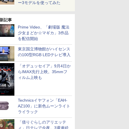
ー3モデルを使ってみた
新記事
Prime Video、「劇場版 魔法
少女まどか☆マギカ」3作品
を配信開始
東京国立博物館がハイセンス
の100型RGB LEDテレビ導入
「オデュッセイア」9月4日か
らIMAX先行上映。35mmフ
ィルム上映も
Technicsイヤフォン「EAH-
AZ100」に新色ムーンライト
ライラック
「借りぐらしのアリエッテ
ィ」日テレで今夜。3週連続