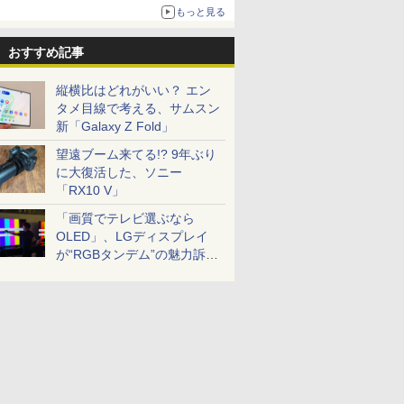
もっと見る
おすすめ記事
縦横比はどれがいい？ エン
タメ目線で考える、サムスン
新「Galaxy Z Fold」
望遠ブーム来てる!? 9年ぶり
に大復活した、ソニー
「RX10 V」
「画質でテレビ選ぶなら
OLED」、LGディスプレイ
が“RGBタンデム”の魅力訴
求。液晶とのガチ比較も