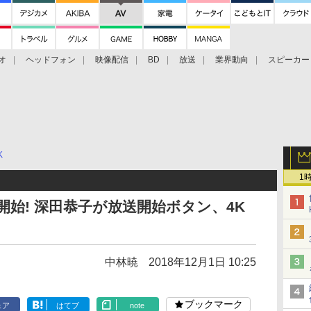
オ
ヘッドフォン
映像配信
BD
放送
業界動向
スピーカー
ェクタ
PS4
BDプレーヤー
映像配信
BD
K
1
開始! 深田恭子が放送開始ボタン、4K
中林暁
2018年12月1日 10:25
ブックマーク
ェア
はてブ
note