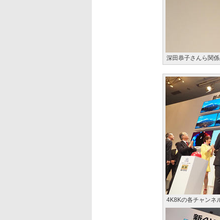
深田恭子さんら関係
4K8Kの各チャン