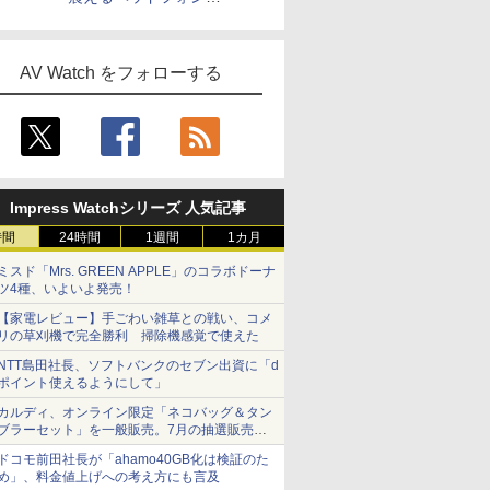
「Crusher 1080 ANC」
AV Watch をフォローする
Impress Watchシリーズ 人気記事
時間
24時間
1週間
1カ月
ミスド「Mrs. GREEN APPLE」のコラボドーナ
ツ4種、いよいよ発売！
【家電レビュー】手ごわい雑草との戦い、コメ
リの草刈機で完全勝利 掃除機感覚で使えた
NTT島田社長、ソフトバンクのセブン出資に「d
ポイント使えるようにして」
カルディ、オンライン限定「ネコバッグ＆タン
ブラーセット」を一般販売。7月の抽選販売の
当選無効分
ドコモ前田社長が「ahamo40GB化は検証のた
め」、料金値上げへの考え方にも言及