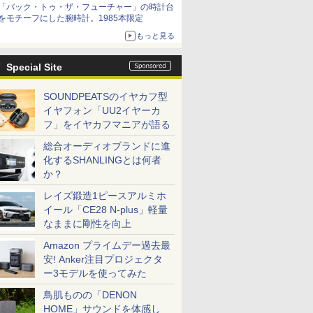
「バック・トゥ・ザ・フューチャー」の時計台
をモチーフにした腕時計。1985本限定
もっと見る
Special Site
SOUNDPEATSのイヤカフ型
イヤフォン「UU2イヤーカ
フ」をイヤカフマニアが語る
総合オーディオブランドに進
化するSHANLINGとは何者
か？
レイズ鍛造1ピースアルミホ
イール「CE28 N-plus」軽量
なままに剛性を向上
Amazon プライムデー過去最
安! Anker注目プロジェクタ
ー3モデルを使ってみた
鳥肌ものの「DENON
HOME」サウンドを体感し