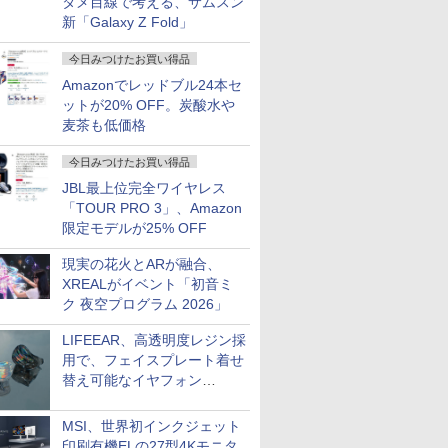
タメ目線で考える、サムスン
新「Galaxy Z Fold」
今日みつけたお買い得品
Amazonでレッドブル24本セ
ットが20% OFF。炭酸水や
麦茶も低価格
今日みつけたお買い得品
JBL最上位完全ワイヤレス
「TOUR PRO 3」、Amazon
限定モデルが25% OFF
現実の花火とARが融合、
XREALがイベント「初音ミ
ク 夜空プログラム 2026」
LIFEEAR、高透明度レジン採
用で、フェイスプレート着せ
替え可能なイヤフォン
「Nova Shell」
MSI、世界初インクジェット
印刷有機ELの27型4Kモニタ