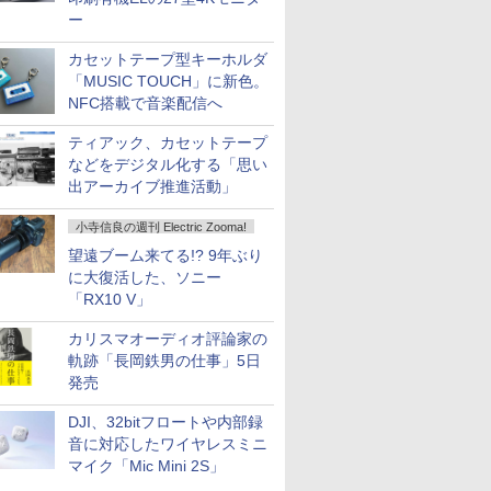
ー
カセットテープ型キーホルダ
「MUSIC TOUCH」に新色。
NFC搭載で音楽配信へ
ティアック、カセットテープ
などをデジタル化する「思い
出アーカイブ推進活動」
小寺信良の週刊 Electric Zooma!
望遠ブーム来てる!? 9年ぶり
に大復活した、ソニー
「RX10 V」
カリスマオーディオ評論家の
軌跡「長岡鉄男の仕事」5日
発売
DJI、32bitフロートや内部録
音に対応したワイヤレスミニ
マイク「Mic Mini 2S」