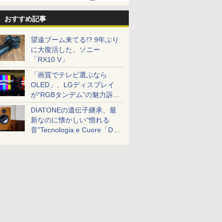
おすすめ記事
望遠ブーム来てる!? 9年ぶり
に大復活した、ソニー
「RX10 V」
「画質でテレビ選ぶなら
OLED」、LGディスプレイ
が“RGBタンデム”の魅力訴
求。液晶とのガチ比較も
DIATONEの遺伝子継承、最
新なのに懐かしい“惚れる
音”Tecnologia e Cuore「DS-
TC52B」を聴く