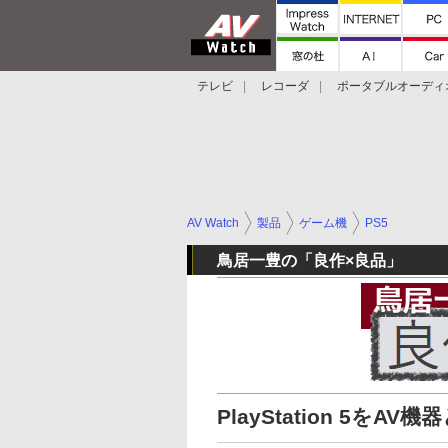
テレビ
レコーダ
ポータブルオーディ
スマートスピーカー
デジカメ
プロジ
AV Watch
製品
ゲーム機
PS5
鳥居一豊の「良作×良品」
PlayStation 5