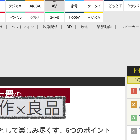
オ
ヘッドフォン
映像配信
BD
放送
業界動向
スピーカー
ェクタ
PS4
BDプレーヤー
映像配信
BD
1
をAV機器として楽しみ尽くす、5つのポイント