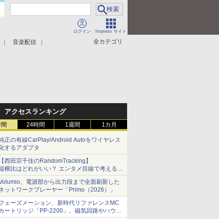
ログイン
Impress サイト
全カテゴリ
音楽配信
アクセスランキング
時間
24時間
1週間
1カ月
純正の有線CarPlay/Android Autoをワイヤレス
化するアダプタ
【西田宗千佳のRandomTracking】
縦横比はどれがいい？ エンタメ目線で考える、
サムスン新「Galaxy Z Fold」
Volumio、電源部から出力段まで全面刷新した
ネットワークプレーヤー「Primo（2026）」
フェーズメーション、新時代リファレンスMC
カートリッジ「PP-2200」。磁気回路やハウジ
ングを根本から見直し