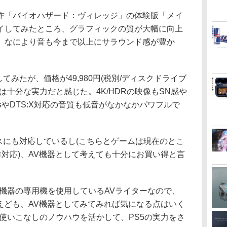
作「バイオハザード：ヴィレッジ」の体験版「メイ
イしてみたところ、グラフィックの質が大幅に向上
。なにより音も今まで以上にサラウンド感が豊か
ども視聴してみたが、価格が49,980円(税別/ディスクドライブ
は十分な実力だと感じた。4K/HDRの映像もSN感や
mosやDTS:X対応の音質も低音がなかなかパワフルで
ービスにも対応しているし(こちらとゲームは現在のとこ
:Xには非対応)、AV機器として考えても十分にお買い得と言
V機器の専用機を使用しているAVライターなので、
えども、AV機器としてみてみれば気になる点はいく
使いこなしのノウハウを活かして、PS5の実力をさ