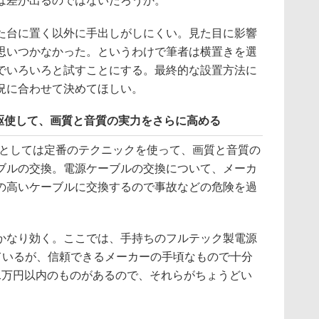
は差が出るのではないだろうか。
た台に置く以外に手出しがしにくい。見た目に影響
思いつかなかった。というわけで筆者は横置きを選
でいろいろと試すことにする。最終的な設置方法に
況に合わせて決めてほしい。
駆使して、画質と音質の実力をさらに高める
しとしては定番のテクニックを使って、画質と音質の
ブルの交換。電源ケーブルの交換について、メーカ
の高いケーブルに交換するので事故などの危険を過
。
かなり効く。ここでは、手持ちのフルテック製電源
しているが、信頼できるメーカーの手頃なもので十分
1万円以内のものがあるので、それらがちょうどい