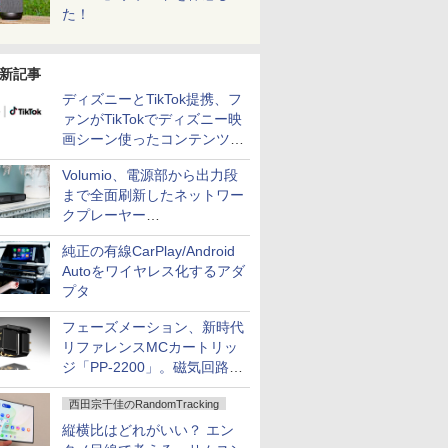
た！
新記事
ディズニーとTikTok提携、フ
ァンがTikTokでディズニー映
画シーン使ったコンテンツ制
作、Disney+にも配信
Volumio、電源部から出力段
まで全面刷新したネットワー
クプレーヤー
「Primo（2026）」
純正の有線CarPlay/Android
Autoをワイヤレス化するアダ
プタ
フェーズメーション、新時代
リファレンスMCカートリッ
ジ「PP-2200」。磁気回路や
ハウジングを根本から見直し
西田宗千佳のRandomTracking
縦横比はどれがいい？ エン