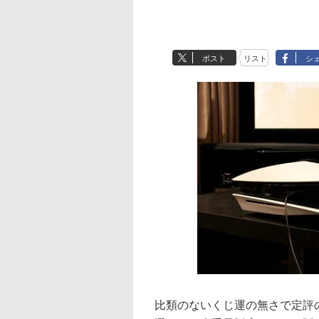
ポスト
リスト
シ
比類のないくじ運の無さで定評の