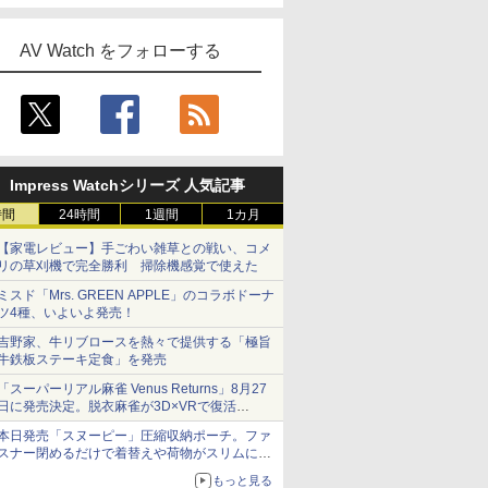
AV Watch をフォローする
Impress Watchシリーズ 人気記事
時間
24時間
1週間
1カ月
【家電レビュー】手ごわい雑草との戦い、コメ
リの草刈機で完全勝利 掃除機感覚で使えた
ミスド「Mrs. GREEN APPLE」のコラボドーナ
ツ4種、いよいよ発売！
吉野家、牛リブロースを熱々で提供する「極旨
牛鉄板ステーキ定食」を発売
「スーパーリアル麻雀 Venus Returns」8月27
日に発売決定。脱衣麻雀が3D×VRで復活
発売から2週間は20%オフになるセールが実施
本日発売「スヌーピー」圧縮収納ポーチ。ファ
スナー閉めるだけで着替えや荷物がスリムにま
とまる
もっと見る