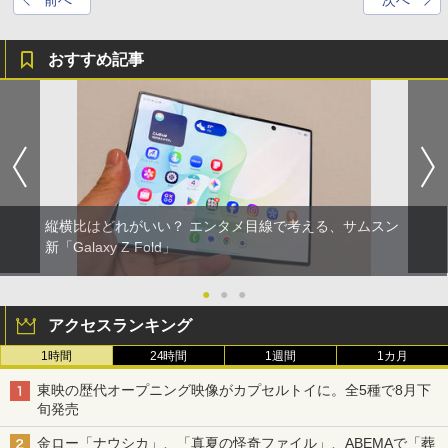
前へ
次へ
おすすめ記事
縦横比はどれがいい？ エンタメ目線で考える、サムスン
新「Galaxy Z Fold」
●
●
●
アクセスランキング
1時間
24時間
1週間
1カ月
東映の歴代オープニング映像がカプセルトイに。全5種で8月下
旬発売
金ロー「ナウシカ」、「真夏の怪奇ファイル」、ABEMAで「葬