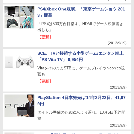
PS4/Xbox One競演、「東京ゲームショウ 201
3」開幕
「PS4は500万台目指す。HDMIでゲーム映像書き
出しも」
【更新】
(2013/9/19)
SCE、TVと接続する小型ゲーム/エンタメ端末
「PS Vita TV」 9,954円
VitaをそのままSTBに。ゲームプレイやniconico視
聴も
【更新】
(2013/9/9)
PlayStation 4日本発売は'14年2月22日、41,97
9円
タイトル準備のため欧米より遅れ。10月5日予約開
始
(2013/9/9)