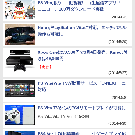
PS Vita用のニコ動視聴/ニコ生配信アプリ「ニ
コニコ」、100万ダウンロード突破
(2014/6/2)
HuluがPlayStation Vitaに対応。タッチパネル
操作も可能に
(2014/5/29)
Xbox Oneは39,980円で9月4日発売。Kinect付
きは49,980円
【更新】
(2014/5/27)
PS Vita/Vita TVが動画サービス「U-NEXT」に
対応
(2014/5/8)
PS Vita TVからのPS4リモートプレイが可能に
PS Vita/Vita TV Ver.3.15公開
(2014/4/30)
PS4 Ver.1.70配信開始。ニコ生ゲームプレイ配