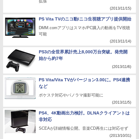
拡張
(2013/11/15)
PS Vita TVのニコ動/ニコ生視聴アプリ提供開始
DMM.comアプリはスマホ/PC購入の動画をTV視聴
可能
(2013/11/14)
PS3の全世界累計売上8,000万台突破。発売開
始から約7年
(2013/11/6)
PS Vita/Vita TVがバージョン3.00に。PS4連携
など
ポケステ対応やパノラマ撮影可能に
(2013/11/5)
PS4、4K動画出力検討。DLNAクライアントは
非対応
SCEAが詳細情報公開。音楽CD再生には対応せず
(2013/10/31)