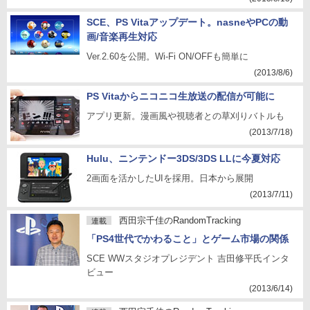
SCE、PS Vitaアップデート。nasneやPCの動
画/音楽再生対応
Ver.2.60を公開。Wi-Fi ON/OFFも簡単に
(2013/8/6)
PS Vitaからニコニコ生放送の配信が可能に
アプリ更新。漫画風や視聴者との草刈りバトルも
(2013/7/18)
Hulu、ニンテンドー3DS/3DS LLに今夏対応
2画面を活かしたUIを採用。日本から展開
(2013/7/11)
西田宗千佳のRandomTracking
連載
「PS4世代でかわること」とゲーム市場の関係
SCE WWスタジオプレジデント 吉田修平氏インタ
ビュー
(2013/6/14)