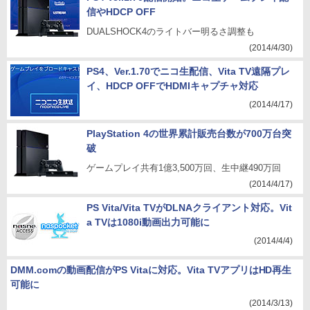
信やHDCP OFF
DUALSHOCK4のライトバー明るさ調整も
(2014/4/30)
PS4、Ver.1.70でニコ生配信、Vita TV遠隔プレ
イ、HDCP OFFでHDMIキャプチャ対応
(2014/4/17)
PlayStation 4の世界累計販売台数が700万台突
破
ゲームプレイ共有1億3,500万回、生中継490万回
(2014/4/17)
PS Vita/Vita TVがDLNAクライアント対応。Vit
a TVは1080i動画出力可能に
(2014/4/4)
DMM.comの動画配信がPS Vitaに対応。Vita TVアプリはHD再生
可能に
(2014/3/13)