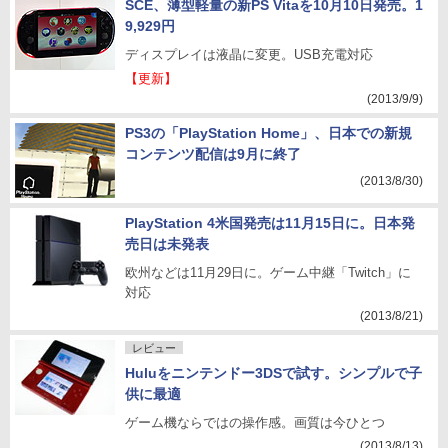
SCE、薄型軽量の新PS Vitaを10月10日発売。1
9,929円
ディスプレイは液晶に変更。USB充電対応
【更新】
(2013/9/9)
PS3の「PlayStation Home」、日本での新規
コンテンツ配信は9月に終了
(2013/8/30)
PlayStation 4米国発売は11月15日に。日本発
売日は未発表
欧州などは11月29日に。ゲーム中継「Twitch」に
対応
(2013/8/21)
レビュー
Huluをニンテンドー3DSで試す。シンプルで子
供に最適
ゲーム機ならではの操作感。画質は今ひとつ
(2013/8/13)