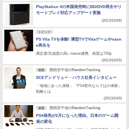
PlayStation 4の米国発売時にBD/DVD再生やリ
モートプレイ対応アップデート実施
(2013/10/26)
トピック
PS Vita TVを体験! 薄型TVでVitaゲームやnasn
e再生を
満足度/完成度の高いnasne連携。画質は720p
(2013/10/25)
西田宗千佳のRandomTracking
連載
SCEアンドリュー・ハウス社長インタビュー
「地域にあった体験」「PS4世代ならではの体験」
戦略とは
(2013/10/3)
西田宗千佳のRandomTracking
連載
PS4発売が2月になった理由。日本のゲーム開
発の変化