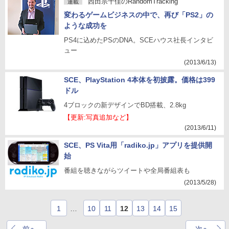
西田宗千佳のRandomTracking
連載
変わるゲームビジネスの中で、再び「PS2」の
ような成功を
PS4に込めたPSのDNA。SCEハウス社長インタビ
ュー
(2013/6/13)
SCE、PlayStation 4本体を初披露。価格は399
ドル
4ブロックの新デザインでBD搭載、2.8kg
【更新:写真追加など】
(2013/6/11)
SCE、PS Vita用「radiko.jp」アプリを提供開
始
番組を聴きながらツイートや全局番組表も
(2013/5/28)
1
…
10
11
12
13
14
15