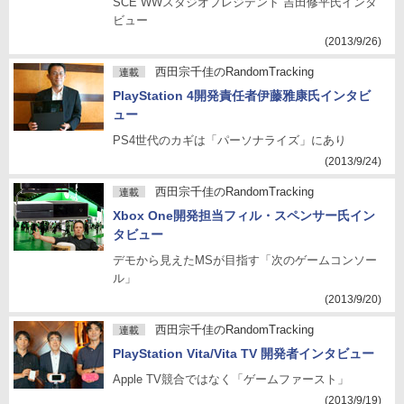
SCE WWスタジオプレジデント 吉田修平氏インタ
ビュー
(2013/9/26)
西田宗千佳のRandomTracking
連載
PlayStation 4開発責任者伊藤雅康氏インタビ
ュー
PS4世代のカギは「パーソナライズ」にあり
(2013/9/24)
西田宗千佳のRandomTracking
連載
Xbox One開発担当フィル・スペンサー氏イン
タビュー
デモから見えたMSが目指す「次のゲームコンソー
ル」
(2013/9/20)
西田宗千佳のRandomTracking
連載
PlayStation Vita/Vita TV 開発者インタビュー
Apple TV競合ではなく「ゲームファースト」
(2013/9/19)