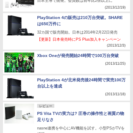
日本主導で開発。会員数は前年比2倍以上に
(2013/12/19)
PlayStation 4の販売は210万台突破。SHARE
は650万件に
32カ国で販売開始。日本は2014年2月22日発売
【更新】日本発売時にPS Plus加入キャンペーン
(2013/12/3)
Xbox Oneが発売開始24時間で100万台突破
(2013/11/25)
PlayStation 4が北米発売後24時間で実売100万
台以上を達成
(2013/11/18)
レビュー
PS Vita TVの実力は? 圧巻の操作性と画質の物
足りなさ
nasne連携を中心にAV機能を試す。小型PSがTVを