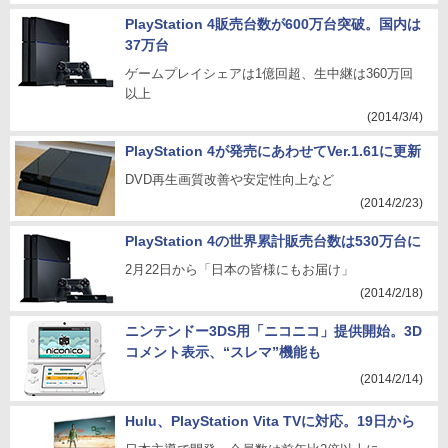
PlayStation 4販売台数が600万台突破。国内は
37万台
ゲームプレイシェアは1億回超、生中継は360万回
以上
(2014/3/4)
PlayStation 4が発売にあわせてVer.1.61に更新
DVD再生画質改善や安定性向上など
(2014/2/23)
PlayStation 4の世界累計販売台数は530万台に
2月22日から「日本の皆様にもお届け」
(2014/2/18)
ニンテンドー3DS用「ニコニコ」提供開始。3D
コメント表示、“スレマ”機能も
(2014/2/14)
Hulu、PlayStation Vita TVに対応。19日から