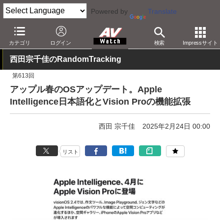
Powered by
Translate
AV Watch
製品
HMD/スマートグラス
カテゴリ
ログイン
検索
Impressサイト
西田宗千佳のRandomTracking
第613回
アップル春のOSアップデート。Apple
Intelligence日本語化とVision Proの機能拡張
西田 宗千佳
2025年2月24日 00:00
リスト