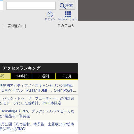
ログイン
Impress サイト
全カテゴリ
音楽配信
アクセスランキング
時間
24時間
1週間
1カ月
世界初アクティブノイズキャンセリングII搭載
HDMIケーブル「Pulsar HDMI」。SilentPower
から
「バック・トゥ・ザ・フューチャー」の時計台
をモチーフにした腕時計。1985本限定
Cambridge Audio、ブックシェルフスピーカな
ど8製品を一挙発売
9月公開「八つ墓村」本予告。主題歌はB'z松本
孝弘率いるTMG