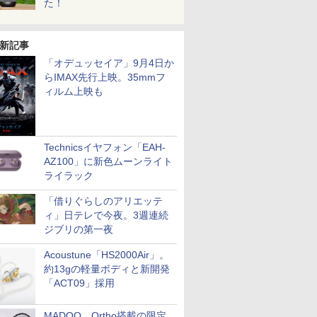
た！
新記事
「オデュッセイア」9月4日か
らIMAX先行上映。35mmフ
ィルム上映も
Technicsイヤフォン「EAH-
AZ100」に新色ムーンライト
ライラック
「借りぐらしのアリエッテ
ィ」日テレで今夜。3週連続
ジブリの第一夜
Acoustune「HS2000Air」。
約13gの軽量ボディと新開発
「ACT09」採用
MADOO、Ortho搭載の限定