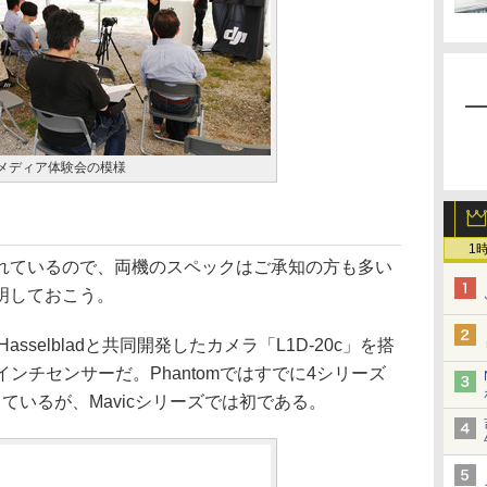
たメディア体験会の模様
1
ているので、両機のスペックはご承知の方も多い
明しておこう。
Hasselbladと共同開発したカメラ「L1D-20c」を搭
1インチセンサーだ。Phantomではすでに4シリーズ
ているが、Mavicシリーズでは初である。