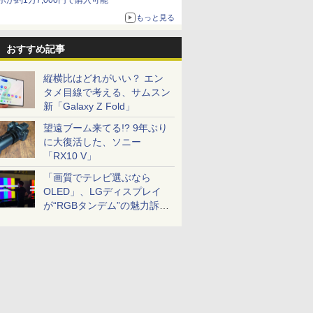
ホが約1万7,000円で購入可能
もっと見る
おすすめ記事
縦横比はどれがいい？ エン
タメ目線で考える、サムスン
新「Galaxy Z Fold」
望遠ブーム来てる!? 9年ぶり
に大復活した、ソニー
「RX10 V」
「画質でテレビ選ぶなら
OLED」、LGディスプレイ
が“RGBタンデム”の魅力訴
求。液晶とのガチ比較も