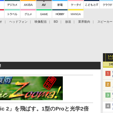
オ
ヘッドフォン
映像配信
BD
放送
業界動向
スピーカー
ェクタ
PS4
BDプレーヤー
映像配信
BD
1
!
vic 2」を飛ばす。1型のProと光学2倍