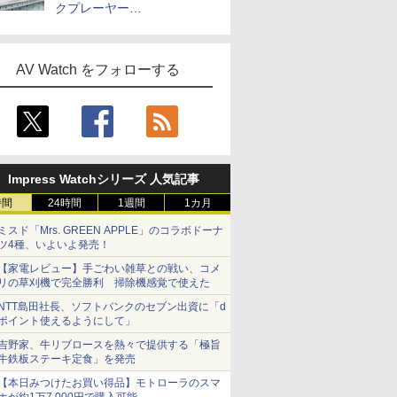
クプレーヤー
「Primo（2026）」
AV Watch をフォローする
Impress Watchシリーズ 人気記事
時間
24時間
1週間
1カ月
ミスド「Mrs. GREEN APPLE」のコラボドーナ
ツ4種、いよいよ発売！
【家電レビュー】手ごわい雑草との戦い、コメ
リの草刈機で完全勝利 掃除機感覚で使えた
NTT島田社長、ソフトバンクのセブン出資に「d
ポイント使えるようにして」
吉野家、牛リブロースを熱々で提供する「極旨
牛鉄板ステーキ定食」を発売
【本日みつけたお買い得品】モトローラのスマ