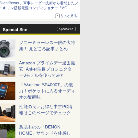
SilentPower、軍事レーダー技術から着想したノ
イキャン搭載電源コンディショナー「AC
iPurifier2」
もっと見る
Special Site
ソニーミラーレス一眼の大特
集！ 見どころ記事まとめ
Amazon プライムデー過去最
安! Anker注目プロジェクタ
ー3モデルを使ってみた
「A&ultima SP4000T」の魅
力！ポケットに入るオーディ
オの醍醐味
性能の良いお得な中古PC情
報はこのページでチェック！
鳥肌ものの「DENON
HOME」サウンドを体感し