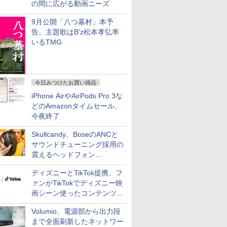
の間に広がる動画ニーズ
9月公開「八つ墓村」本予
告。主題歌はB'z松本孝弘率
いるTMG
今日みつけたお買い得品
iPhone AirやAirPods Pro 3な
どのAmazonタイムセール、
今夜終了
Skullcandy、BoseのANCと
サウンドチューニング採用の
震えるヘッドフォン
「Crusher 1080 ANC」
ディズニーとTikTok提携、フ
ァンがTikTokでディズニー映
画シーン使ったコンテンツ制
作、Disney+にも配信
Volumio、電源部から出力段
まで全面刷新したネットワー