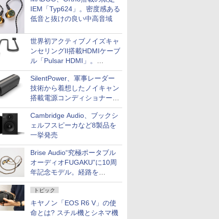
IEM「Typ624」。密度感ある
低音と抜けの良い中高音域
世界初アクティブノイズキャ
ンセリングII搭載HDMIケーブ
ル「Pulsar HDMI」。
SilentPowerから
SilentPower、軍事レーダー
技術から着想したノイキャン
搭載電源コンディショナー
「AC iPurifier2」
Cambridge Audio、ブックシ
ェルフスピーカなど8製品を
一挙発売
Brise Audio“究極ポータブル
オーディオFUGAKU”に10周
年記念モデル。経路を
NISHIKIで統一。400万円
トピック
キヤノン「EOS R6 V」の使
命とは? スチル機とシネマ機