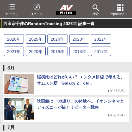
カテゴリ
ログイン
検索
Impressサイト
西田宗千佳のRandomTracking 2026年 記事一覧
2026
年
2025
年
2024
年
2023
年
2022
年
2021
年
2020
年
2019
年
2018
年
2017
年
2016
年
2015
年
2014
年
2013
年
2012
年
8月
2011
年
2010
年
2009
年
2008
年
2007
年
縦横比はどれがいい？ エンタメ目線で考える、
サムスン新「Galaxy Z Fold」
2006
年
(2026/8/6)
映画館は「99通り」の体験へ。イオンシネマと
ディズニーが描くリピーター戦略
(2026/8/4)
7月