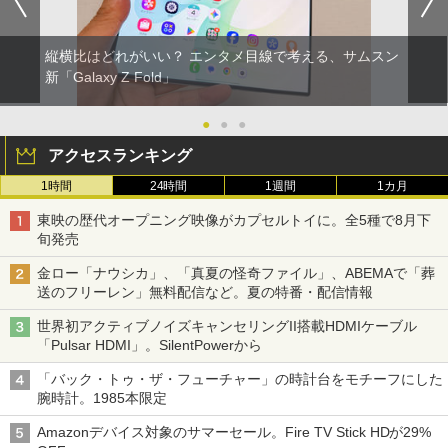
縦横比はどれがいい？ エンタメ目線で考える、サムスン
新「Galaxy Z Fold」
●
●
●
アクセスランキング
1時間
24時間
1週間
1カ月
東映の歴代オープニング映像がカプセルトイに。全5種で8月下
旬発売
金ロー「ナウシカ」、「真夏の怪奇ファイル」、ABEMAで「葬
送のフリーレン」無料配信など。夏の特番・配信情報
世界初アクティブノイズキャンセリングII搭載HDMIケーブル
「Pulsar HDMI」。SilentPowerから
「バック・トゥ・ザ・フューチャー」の時計台をモチーフにした
腕時計。1985本限定
Amazonデバイス対象のサマーセール。Fire TV Stick HDが29%