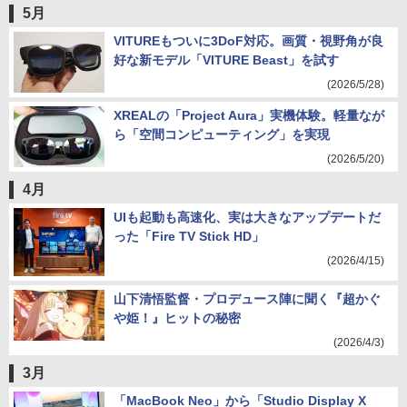
5月
VITUREもついに3DoF対応。画質・視野角が良
好な新モデル「VITURE Beast」を試す
(2026/5/28)
XREALの「Project Aura」実機体験。軽量なが
ら「空間コンピューティング」を実現
(2026/5/20)
4月
UIも起動も高速化、実は大きなアップデートだ
った「Fire TV Stick HD」
(2026/4/15)
山下清悟監督・プロデュース陣に聞く『超かぐ
や姫！』ヒットの秘密
(2026/4/3)
3月
「MacBook Neo」から「Studio Display X