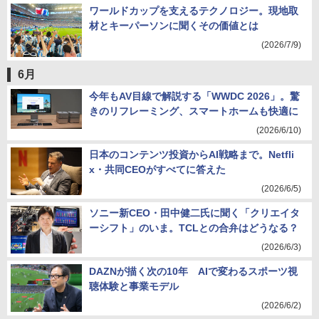
ワールドカップを支えるテクノロジー。現地取
材とキーパーソンに聞くその価値とは
(2026/7/9)
6月
今年もAV目線で解説する「WWDC 2026」。驚
きのリフレーミング、スマートホームも快適に
(2026/6/10)
日本のコンテンツ投資からAI戦略まで。Netfli
x・共同CEOがすべてに答えた
(2026/6/5)
ソニー新CEO・田中健二氏に聞く「クリエイタ
ーシフト」のいま。TCLとの合弁はどうなる？
(2026/6/3)
DAZNが描く次の10年 AIで変わるスポーツ視
聴体験と事業モデル
(2026/6/2)