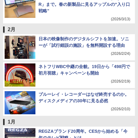
R」まで。春の新製品に見るアップルの“入り口
戦略”
(2026/3/13)
2月
日本の映像制作のデジタルシフトを加速。ソニ
ーが「試行錯誤の施設」を無料開設する理由
(2026/2/24)
ネトフリWBC中継の全貌。19日から「498円で
初月視聴」キャンペーンも開始
(2026/2/19)
ブルーレイ・レコーダーはなぜ終売するのか。
ディスクメディアの30年に見る必然
(2026/2/10)
1月
REGZAブランド20周年。CESから始める「今
年のテレビ戦略」とは