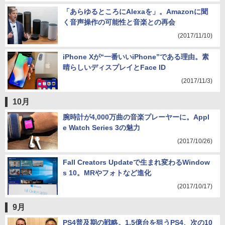
「あらゆるところにAlexaを」。Amazonに聞
く音声操作の可能性と音楽との再会
(2017/11/10)
iPhone Xが“一番いいiPhone”である理由。素
晴らしいディスプレイとFace ID
(2017/11/3)
10月
腕時計が4,000万曲の音楽プレーヤーに。Appl
e Watch Series 3の魅力
(2017/10/26)
Fall Creators Updateで生まれ変わるWindow
s 10。MRやフォトなど進化
(2017/10/17)
9月
PS4普及期の戦略。1.5億台を狙うPS4、次の10