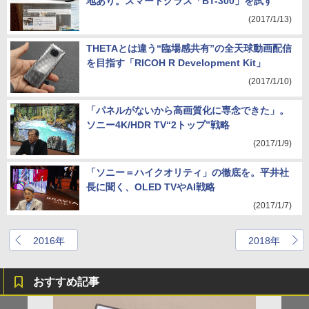
地あり。スマートグラス「BT-300」を試す
(2017/1/13)
THETAとは違う“臨場感共有”の全天球動画配信
を目指す「RICOH R Development Kit」
(2017/1/10)
「パネルがないから高画質化に専念できた」。
ソニー4K/HDR TV“2トップ”戦略
(2017/1/9)
「ソニー＝ハイクオリティ」の徹底を。平井社
長に聞く、OLED TVやAI戦略
(2017/1/7)
2016年
2018年
おすすめ記事