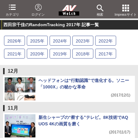
カテゴリ
ログイン
検索
Impressサイト
西田宗千佳のRandomTracking 2017年 記事一覧
2026
年
2025
年
2024
年
2023
年
2022
年
2021
年
2020
年
2019
年
2018
年
2017
年
2016
年
2015
年
2014
年
2013
年
2012
年
12月
2011
年
2010
年
2009
年
2008
年
2007
年
ヘッドフォンは“行動認識”で進化する。ソニー
「1000X」の秘かな革命
2006
年
(2017/12/1)
11月
新生シャープの“察する”テレビ。8K技術でAQ
UOS 4Kの画質を磨く
(2017/11/17)