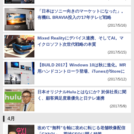
「日本はソニー向きのマーケットになった」。
有機EL BRAVIA投入の'17年テレビ戦略
(2017/5/16)
Mixed Realityにデバイス連携、そしてAI。マ
イクロソフト次世代戦略の本質
(2017/5/15)
【BUILD 2017】Windows 10は秋に進化。MR
用ハンドコントローラ登場、iTunesがStoreに
(2017/5/12)
日本オリジナルHuluとはなにか? 於保社長に聞
く、顧客満足度最優先と日テレ連携
(2017/5/9)
4月
改めて“無料”を軸に攻めに転じる老舗映像配信