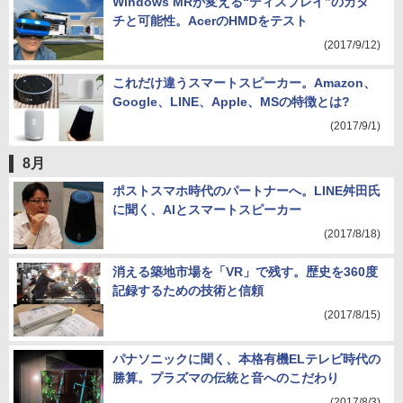
Windows MRが変える“ディスプレイ”のカタ
チと可能性。AcerのHMDをテスト
(2017/9/12)
これだけ違うスマートスピーカー。Amazon、
Google、LINE、Apple、MSの特徴とは?
(2017/9/1)
8月
ポストスマホ時代のパートナーへ。LINE舛田氏
に聞く、AIとスマートスピーカー
(2017/8/18)
消える築地市場を「VR」で残す。歴史を360度
記録するための技術と信頼
(2017/8/15)
パナソニックに聞く、本格有機ELテレビ時代の
勝算。プラズマの伝統と音へのこだわり
(2017/8/3)