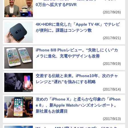
0万台へ拡大するPSVR
(2017/9/26)
4K+HDRに進化した「Apple TV 4K」でテレビ
が便利に。課題はコンテンツ数
(2017/9/21)
iPhone 8/8 Plusレビュー。“失敗しにくい”カ
メラに進化、充電やデザインも改善
(2017/9/19)
交差する伝統と未来。iPhone10年、次のチャ
レンジと“遅れ”を強みにする戦略
(2017/9/14)
攻めの「iPhone X」と柔らかな印象の「iPhon
e 8」、新Apple Watchハンズオンレポート。
新社屋もお披露目
(2017/9/13)