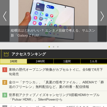
縦横比はどれがいい？ エンタメ目線で考える、サムスン
新「Galaxy Z Fold」
●
●
●
アクセスランキング
1時間
24時間
1週間
1カ月
東映の歴代オープニング映像がカプセルトイに。全5種で8月下
旬発売
金ロー「ナウシカ」、「真夏の怪奇ファイル」、ABEMAで「葬
送のフリーレン」無料配信など。夏の特番・配信情報
世界初アクティブノイズキャンセリングII搭載HDMIケーブル
「Pulsar HDMI」。SilentPowerから