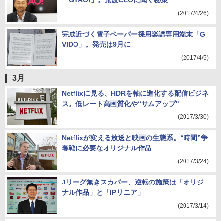
「GYAO!」。荒波CEOに聞く秘策
(2017/4/26)
完成近づく電子ペーパー採用楽譜専用端末「G
VIDO」。発売は9月に
(2017/4/5)
3月
Netflixに見る、HDRを軸に進化する配信ビジネ
ス。低レート高画質化や“サムアップ"
(2017/3/30)
Netflixが変える放送と映画の生態系。“時間”争
奪戦に必要なオリジナル作品
(2017/3/24)
Jリーグ無きスカパー、逆転の施策は「オリジ
ナル作品」と「IPリニア」
(2017/3/14)