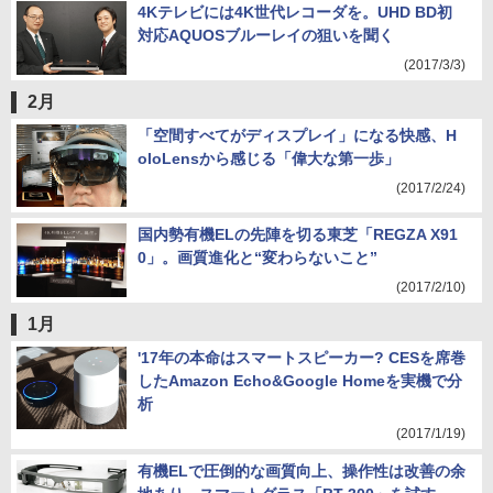
4Kテレビには4K世代レコーダを。UHD BD初
対応AQUOSブルーレイの狙いを聞く
(2017/3/3)
2月
「空間すべてがディスプレイ」になる快感、H
oloLensから感じる「偉大な第一歩」
(2017/2/24)
国内勢有機ELの先陣を切る東芝「REGZA X91
0」。画質進化と“変わらないこと”
(2017/2/10)
1月
'17年の本命はスマートスピーカー? CESを席巻
したAmazon Echo&Google Homeを実機で分
析
(2017/1/19)
有機ELで圧倒的な画質向上、操作性は改善の余