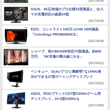
(2017/4/24)
ASUS、4K広色域のプロ仕様32型液晶と、Qiス
マホ充電対応の曲面34型
(2017/4/19)
EIZO、コントラスト100万:1の4K HDR液晶
「ColorEdge PROMINENCE」
(2017/4/18)
シャープ、初の8K/HDR対応70型液晶。約800
万円、「8K市場の導火線に火を」
(2017/4/12)
ベンキュー、DyAcで“ひと際鮮明”な144Hz表
示ができる27型ゲーミングディスプレイ
(2017/3/31)
ASUS、ROGブランドの27型/165Hzゲーム用
ディスプレイ。24.5型/240Hzも
(2017/3/30)