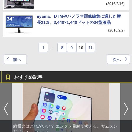
(2016/2/16)
iiyama、DTMやパノラマ画像編集に適した横
長21:9、3,440×1,440ドットの34型液晶
(2016/2/2)
1
…
8
9
10
11
前へ
次へ
おすすめ記事
縦横比はどれがいい？ エンタメ目線で考える、サムスン