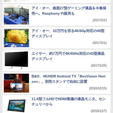
アイ・オー、曲面27型ゲーミング液晶を今春発
売へ。Raspberry Pi販売も
(2017/2/1)
アイ・オー、10万円を切る4K/60p対応の49型
ディスプレイ
(2017/2/1)
エイサー、約7万円で4K/60Hz対応の43型液晶
ディスプレイ
(2017/1/25)
B&O、4K/HDR Android TV「BeoVision Hori
zon」。別売スタンドで自由に設置
(2016/12/15)
11.6型フルHDでHDMI装備の液晶モニタ。セン
チュリーから
(2016/12/7)