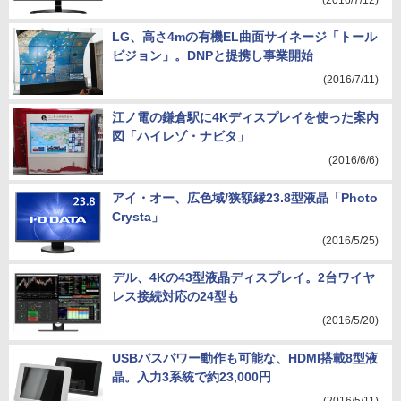
(2016/7/12)
LG、高さ4mの有機EL曲面サイネージ「トール
ビジョン」。DNPと提携し事業開始
(2016/7/11)
江ノ電の鎌倉駅に4Kディスプレイを使った案内
図「ハイレゾ・ナビタ」
(2016/6/6)
アイ・オー、広色域/狭額縁23.8型液晶「Photo
Crysta」
(2016/5/25)
デル、4Kの43型液晶ディスプレイ。2台ワイヤ
レス接続対応の24型も
(2016/5/20)
USBバスパワー動作も可能な、HDMI搭載8型液
晶。入力3系統で約23,000円