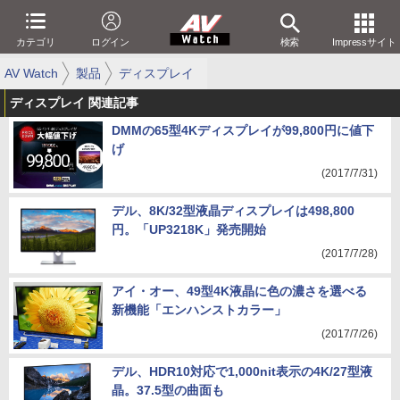
カテゴリ
ログイン
検索
Impressサイト
AV Watch
製品
ディスプレイ
ディスプレイ 関連記事
DMMの65型4Kディスプレイが99,800円に値下
げ
(2017/7/31)
デル、8K/32型液晶ディスプレイは498,800
円。「UP3218K」発売開始
(2017/7/28)
アイ・オー、49型4K液晶に色の濃さを選べる
新機能「エンハンストカラー」
(2017/7/26)
デル、HDR10対応で1,000nit表示の4K/27型液
晶。37.5型の曲面も