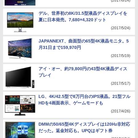
(2017/6/14)
デル、世界初の8K/31.5型液晶ディスプレイを
夏に日本発売。7,680×4,320ドット
(2017/5/24)
JAPANNEXT、曲面型の65型4K液晶モニタ。5
月31日まで159,970円
(2017/5/19)
アイ・オー、約79,800円の43型4K液晶ディス
プレイ
(2017/5/17)
LG、4K/42.5型で8万円台のIPS液晶。21型フル
HDを4画面表示、ゲームモードも
(2017/4/26)
DMMの50/65型4Kディスプレイは120Hz非対応
だった。返金対応も。UPQはギフト券