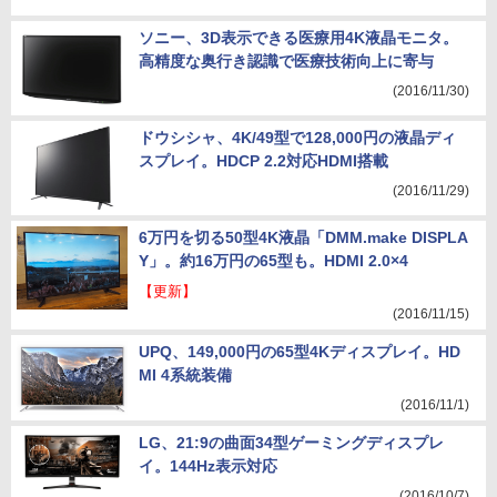
ソニー、3D表示できる医療用4K液晶モニタ。
高精度な奥行き認識で医療技術向上に寄与
(2016/11/30)
ドウシシャ、4K/49型で128,000円の液晶ディ
スプレイ。HDCP 2.2対応HDMI搭載
(2016/11/29)
6万円を切る50型4K液晶「DMM.make DISPLA
Y」。約16万円の65型も。HDMI 2.0×4
【更新】
(2016/11/15)
UPQ、149,000円の65型4Kディスプレイ。HD
MI 4系統装備
(2016/11/1)
LG、21:9の曲面34型ゲーミングディスプレ
イ。144Hz表示対応
(2016/10/7)