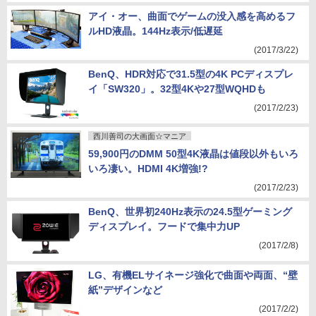
アイ・オー、曲面でゲームの没入感を高めるフ
ルHD液晶。144Hz表示/低遅延
(2017/3/22)
BenQ、HDR対応で31.5型の4K PCディスプレ
イ「SW320」。32型4Kや27型WQHDも
(2017/2/23)
西川善司の大画面☆マニア
59,900円のDMM 50型4K液晶は値段以外もいろ
いろ凄い。HDMI 4K増強!?
(2017/2/23)
BenQ、世界初240Hz表示の24.5型ゲーミング
ディスプレイ。フードで集中力UP
(2017/2/8)
LG、有機ELサイネージ強化で曲面や両面、“壁
紙”デザインなど
(2017/2/2)