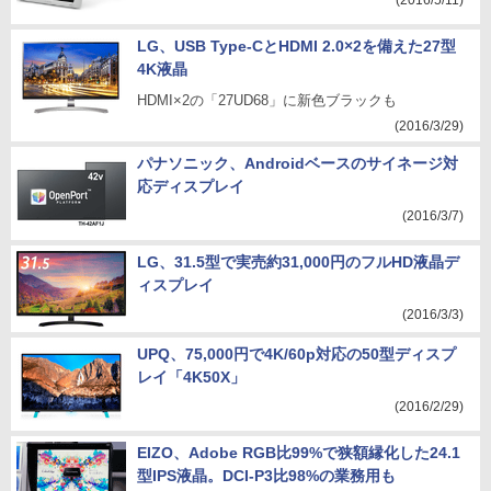
(2016/5/11)
LG、USB Type-CとHDMI 2.0×2を備えた27型
4K液晶
HDMI×2の「27UD68」に新色ブラックも
(2016/3/29)
パナソニック、Androidベースのサイネージ対
応ディスプレイ
(2016/3/7)
LG、31.5型で実売約31,000円のフルHD液晶デ
ィスプレイ
(2016/3/3)
UPQ、75,000円で4K/60p対応の50型ディスプ
レイ「4K50X」
(2016/2/29)
EIZO、Adobe RGB比99%で狭額縁化した24.1
型IPS液晶。DCI-P3比98%の業務用も