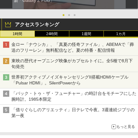
新「Galaxy Z Fold」
●
●
●
アクセスランキング
1時間
24時間
1週間
1カ月
金ロー「ナウシカ」、「真夏の怪奇ファイル」、ABEMAで「葬
送のフリーレン」無料配信など。夏の特番・配信情報
東映の歴代オープニング映像がカプセルトイに。全5種で8月下
旬発売
世界初アクティブノイズキャンセリングII搭載HDMIケーブル
「Pulsar HDMI」。SilentPowerから
「バック・トゥ・ザ・フューチャー」の時計台をモチーフにした
腕時計。1985本限定
「借りぐらしのアリエッティ」日テレで今夜。3週連続ジブリの
第一夜
もっと見る