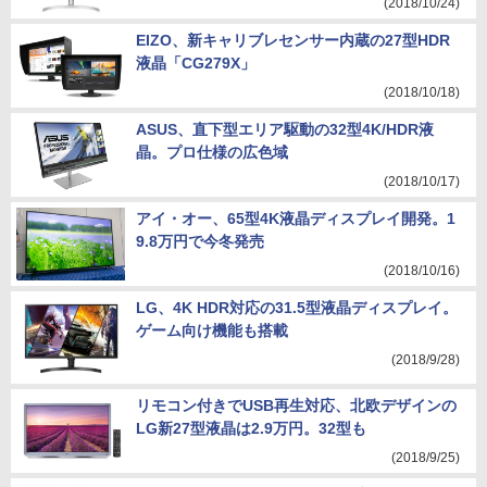
(2018/10/24)
EIZO、新キャリブレセンサー内蔵の27型HDR
液晶「CG279X」
(2018/10/18)
ASUS、直下型エリア駆動の32型4K/HDR液
晶。プロ仕様の広色域
(2018/10/17)
アイ・オー、65型4K液晶ディスプレイ開発。1
9.8万円で今冬発売
(2018/10/16)
LG、4K HDR対応の31.5型液晶ディスプレイ。
ゲーム向け機能も搭載
(2018/9/28)
リモコン付きでUSB再生対応、北欧デザインの
LG新27型液晶は2.9万円。32型も
(2018/9/25)