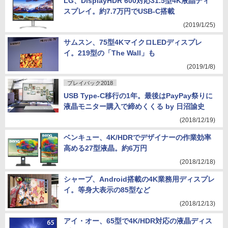
LG、DisplayHDR 600対応31.5型4K液晶ディ
スプレイ。約7.7万円でUSB-C搭載
(2019/1/25)
サムスン、75型4KマイクロLEDディスプレ
イ。219型の「The Wall」も
(2019/1/8)
プレイバック2018
USB Type-C移行の1年。最後はPayPay祭りに
液晶モニター購入で締めくくる by 日沼諭史
(2018/12/19)
ベンキュー、4K/HDRでデザイナーの作業効率
高める27型液晶。約6万円
(2018/12/18)
シャープ、Android搭載の4K業務用ディスプレ
イ。等身大表示の85型など
(2018/12/13)
アイ・オー、65型で4K/HDR対応の液晶ディス