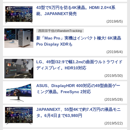
43型で5万円を切る4K液晶。HDMI 2.0×4系
統、JAPANNEXT発売
(2019/6/5)
西田宗千佳のRandomTracking
新「Mac Pro」実機はインパクト極大! 6K液晶
Pro Display XDRも
(2019/6/4)
LG、49型/32:9で幅1.2mの曲面ウルトラワイド
ディスプレイ。HDR10対応
(2019/5/30)
ASUS、DisplayHDR 400対応の49型曲面ゲー
ミング液晶。FreeSync 2対応
(2019/5/28)
JAPANNEXT、55型4Kで約7.4万円の液晶モニ
タ。6月4日まで63,980円
(2019/5/22)