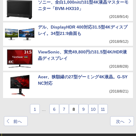
ソニー、全白1,000nitの31型4K液晶マスターモ
ニター「BVM-HX310」
(2018/9/14)
デル、DisplayHDR 400対応31.5型4Kディスプ
レイ。34型21:9曲面も
(2018/9/12)
ViewSonic、実売49,800円の31.5型4K/HDR液
晶ディスプレイ
(2018/8/28)
Acer、狭額縁の27型ゲーミング4K液晶。G-SY
NC対応
(2018/8/21)
1
…
6
7
8
9
10
11
前へ
次へ