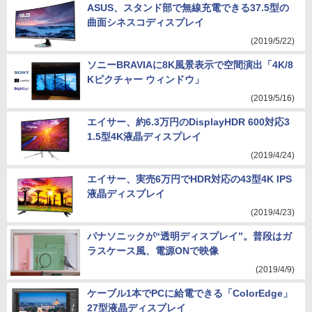
ASUS、スタンド部で無線充電できる37.5型の
曲面シネスコディスプレイ
(2019/5/22)
ソニーBRAVIAに8K風景表示で空間演出「4K/8
Kピクチャー ウィンドウ」
(2019/5/16)
エイサー、約6.3万円のDisplayHDR 600対応3
1.5型4K液晶ディスプレイ
(2019/4/24)
エイサー、実売6万円でHDR対応の43型4K IPS
液晶ディスプレイ
(2019/4/23)
パナソニックが“透明ディスプレイ”。普段はガ
ラスケース風、電源ONで映像
(2019/4/9)
ケーブル1本でPCに給電できる「ColorEdge」
27型液晶ディスプレイ