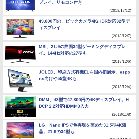
プレイ。リモコン付き
(2018/12/12)
49,800円の、ビックカメラ4K/HDR対応32型デ
ィスプレイ
(2018/12/7)
MSI、21:9の曲面34型ゲーミングディスプレ
イ。144Hz対応の27型も
(2018/12/6)
JOLED、印刷方式有機ELを国内初展示。espo
rts向けや55型4Kも
(2018/12/4)
DMM、43型で47,800円の4Kディスプレイ。H
DCP 2.2対応HDMI×3入力
(2018/11/8)
LG、Nano IPSで色再現を高めた31.5型4K液
晶。21:9の34型も