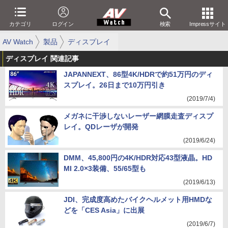
カテゴリ
ログイン
検索
Impressサイト
AV Watch
製品
ディスプレイ
ディスプレイ 関連記事
JAPANNEXT、86型4K/HDRで約51万円のディ
スプレイ。26日まで10万円引き
(2019/7/4)
メガネに干渉しないレーザー網膜走査ディスプ
レイ。QDレーザが開発
(2019/6/24)
DMM、45,800円の4K/HDR対応43型液晶。HD
MI 2.0×3装備、55/65型も
(2019/6/13)
JDI、完成度高めたバイクヘルメット用HMDな
どを「CES Asia」に出展
(2019/6/7)