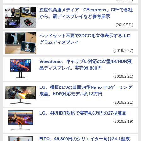
次世代高速メディア「CFexpress」CP+で各社
から。新ディスプレイなど参考展示
(2019/3/1)
ヘッドセット不要で3DCGを立体表示するホロ
グラムディスプレイ
(2019/2/27)
ViewSonic、キャリブレ対応の27型4K/HDR液
晶ディスプレイ。実売99,800円
(2019/2/21)
LG、横長21:9の曲面34型Nano IPSゲーミング
液晶。HDR対応モデル約13万円
(2019/2/21)
LG、4K/HDR対応で実売4.6万円の27型液晶
(2019/2/19)
EIZO、49,800円のクリエイター向け24.1型液