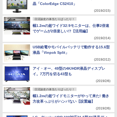
晶「ColorEdge CS2410」
(2019/2/15)
日沼諭史の体当たりばったり！
幅1.2mの超ワイド32:9モニターは、仕事2倍速
でゲームが2倍楽しい!?【活用編】
(2019/2/14)
USB給電やモバイルバッテリで動作する15.6型
液晶「Vinpok Split」
(2019/2/12)
アイ・オー、49型の4K/HDR液晶ディスプレ
イ。7万円を切る43型も
(2019/2/6)
日沼諭史の体当たりばったり！
幅1.2mの超ワイドモニターがやって来た! 働き
方改革っぷりがハンパない【設置編】
(2019/2/6)