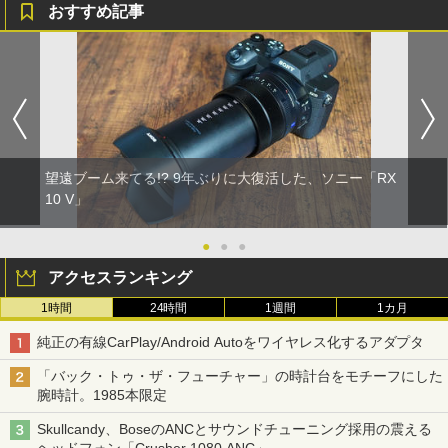
おすすめ記事
望遠ブーム来てる!? 9年ぶりに大復活した、ソニー「RX
10 V」
●
●
●
アクセスランキング
1時間
24時間
1週間
1カ月
純正の有線CarPlay/Android Autoをワイヤレス化するアダプタ
「バック・トゥ・ザ・フューチャー」の時計台をモチーフにした
腕時計。1985本限定
Skullcandy、BoseのANCとサウンドチューニング採用の震える