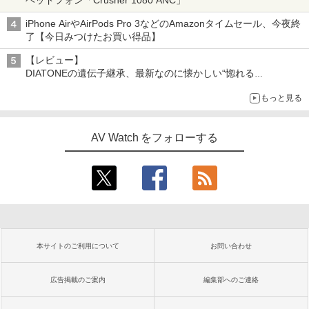
ヘッドフォン「Crusher 1080 ANC」
iPhone AirやAirPods Pro 3などのAmazonタイムセール、今夜終
了【今日みつけたお買い得品】
【レビュー】
DIATONEの遺伝子継承、最新なのに懐かしい“惚れる
音”Tecnologia e Cuore「DS-TC52B」を聴く
もっと見る
AV Watch をフォローする
本サイトのご利用について
お問い合わせ
広告掲載のご案内
編集部へのご連絡