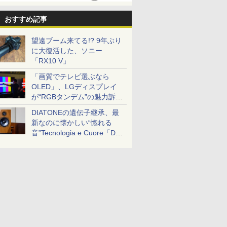
おすすめ記事
望遠ブーム来てる!? 9年ぶり
に大復活した、ソニー
「RX10 V」
「画質でテレビ選ぶなら
OLED」、LGディスプレイ
が“RGBタンデム”の魅力訴
求。液晶とのガチ比較も
DIATONEの遺伝子継承、最
新なのに懐かしい“惚れる
音”Tecnologia e Cuore「DS-
TC52B」を聴く