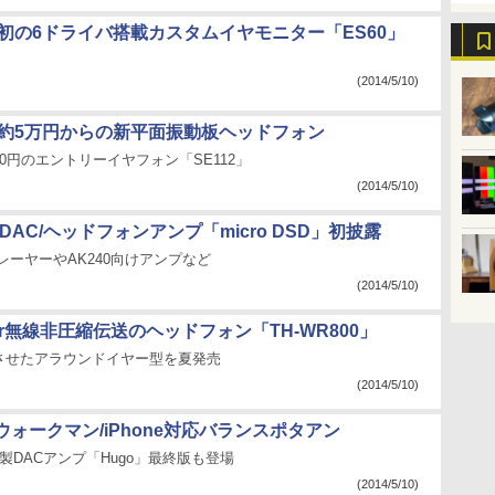
e、初の6ドライバ搭載カスタムイヤモニター「ES60」
(2014/5/10)
N、約5万円からの新平面振動板ヘッドフォン
,000円のエントリーイヤフォン「SE112」
(2014/5/10)
ioがDAC/ヘッドフォンアンプ「micro DSD」初披露
のプレーヤーやAK240向けアンプなど
(2014/5/10)
eer無線非圧縮伝送のヘッドフォン「TH-WR800」
させたアラウンドイヤー型を夏発売
(2014/5/10)
ォークマン/iPhone対応バランスポタアン
D製DACアンプ「Hugo」最終版も登場
(2014/5/10)