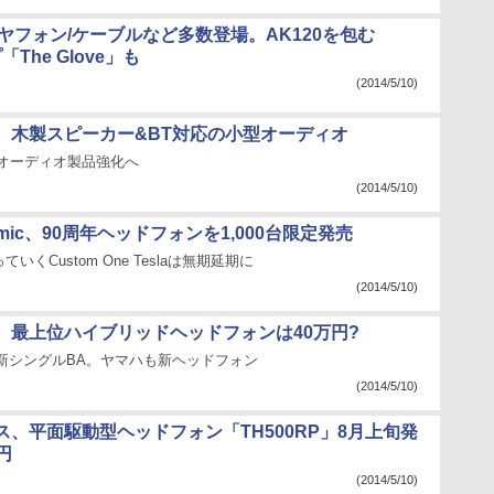
イヤフォン/ケーブルなど多数登場。AK120を包む
「The Glove」も
(2014/5/10)
、木製スピーカー&BT対応の小型オーディオ
dioでオーディオ製品強化へ
(2014/5/10)
namic、90周年ヘッドフォンを1,000台限定発売
いくCustom One Teslaは無期延期に
(2014/5/10)
、最上位ハイブリッドヘッドフォンは40万円?
8など新シングルBA。ヤマハも新ヘッドフォン
(2014/5/10)
ス、平面駆動型ヘッドフォン「TH500RP」8月上旬発
0円
(2014/5/10)