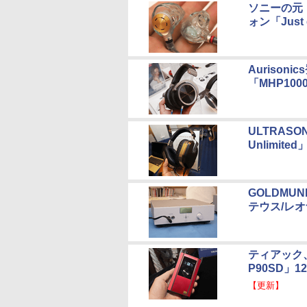
ソニーの元
ォン「Just 
Aurison
「MHP100
ULTRAS
Unlimite
GOLDMU
テウス/レ
ティアック
P90SD」
【更新】