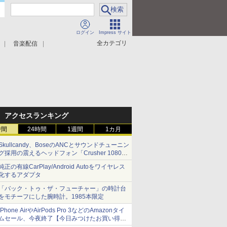
ログイン
Impress サイト
全カテゴリ
音楽配信
アクセスランキング
時間
24時間
1週間
1カ月
Skullcandy、BoseのANCとサウンドチューニン
グ採用の震えるヘッドフォン「Crusher 1080
ANC」
純正の有線CarPlay/Android Autoをワイヤレス
化するアダプタ
「バック・トゥ・ザ・フューチャー」の時計台
をモチーフにした腕時計。1985本限定
iPhone AirやAirPods Pro 3などのAmazonタイ
ムセール、今夜終了【今日みつけたお買い得
品】