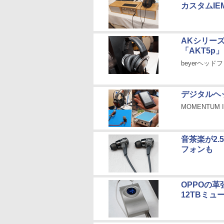
カスタムIE
AKシリーズ
「AKT5p」
beyerヘッ
デジタルヘ
MOMENTUM 
音茶楽が2
フォンも
OPPOの革
12TBミ