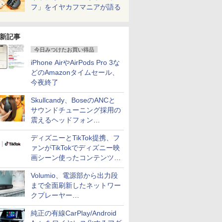
フ」をイヤカフマニアが語る
新記事
今日みつけたお買い得品
iPhone AirやAirPods Pro 3な
どのAmazonタイムセール、
今夜終了
Skullcandy、BoseのANCと
サウンドチューニング採用の
震えるヘッドフォン
「Crusher 1080 ANC」
ディズニーとTikTok提携、フ
ァンがTikTokでディズニー映
画シーン使ったコンテンツ制
作、Disney+にも配信
Volumio、電源部から出力段
まで全面刷新したネットワー
クプレーヤー
「Primo（2026）」
純正の有線CarPlay/Android