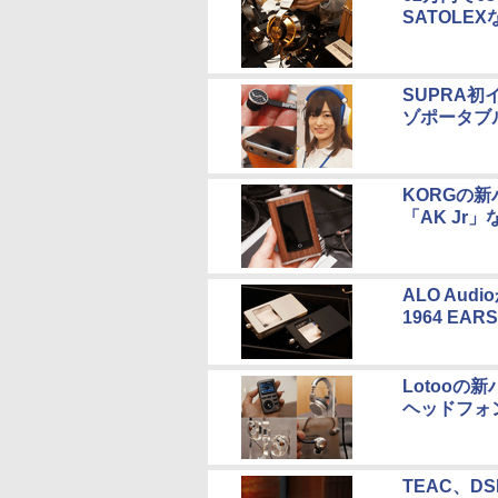
SATOLEX
SUPRA初
ゾポータブ
KORGの
「AK Jr」
ALO Aud
1964 EA
Lotooの
ヘッドフォ
TEAC、D