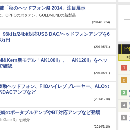
開催「秋のヘッドフォン祭 2014」注目展示
けに。OPPOのポタアン、GOLDMUNDの新製品
(2014/10/24)
6kHz/24bit対応USB DAC/ヘッドフォンアンプを6
3万円
(2014/5/11)
1
stell&Kern新モデル「AK100II」、「AK120II」をヘッ
で確認
(2014/5/11)
駆動ヘッドフォン、FiiOハイレゾプレーヤー、ALOの
d対応DACアンプなど
(2014/5/10)
ing接続のポータブルアンプやBT対応アンプなど登場
oGate 3」を紹介
(2014/5/10)