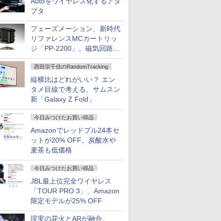
Autoをワイヤレス化するアダ
プタ
フェーズメーション、新時代
リファレンスMCカートリッ
ジ「PP-2200」。磁気回路や
ハウジングを根本から見直し
西田宗千佳のRandomTracking
縦横比はどれがいい？ エン
タメ目線で考える、サムスン
新「Galaxy Z Fold」
今日みつけたお買い得品
Amazonでレッドブル24本セ
ットが20% OFF。炭酸水や
麦茶も低価格
今日みつけたお買い得品
JBL最上位完全ワイヤレス
「TOUR PRO 3」、Amazon
限定モデルが25% OFF
現実の花火とARが融合、