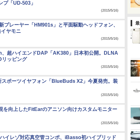
プ「UD-503」
(2015/5/16)
最
Nの新プレーヤー「HM901s」と平面駆動ヘッドフォン、
発イヤモニ
(2015/5/16)
Kern、超ハイエンドDAP「AK380」日本初公開。DLNA
Dリッピング
(2015/5/16)
dの新スポーツイヤフォン「BlueBuds X2」今夏発売。装
(2015/5/16)
現を向上したFitEarのアニソン向けカスタムモニター
(2015/5/16)
dioのハイレゾ対応真空管コンポ、iBasso初ハイブリッド