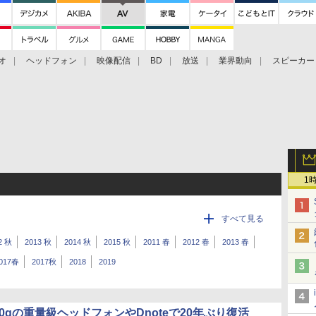
オ
ヘッドフォン
映像配信
BD
放送
業界動向
スピーカー
ェクタ
PS4
BDプレーヤー
映像配信
BD
1
すべて見る
2 秋
2013 秋
2014 秋
2015 秋
2011 春
2012 春
2013 春
017春
2017秋
2018
2019
30gの重量級ヘッドフォンやDnoteで20年ぶり復活