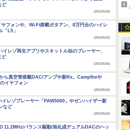
など
(2015/5/16)
イヤフォンや、Wi-Fi搭載ポタアン、8万円台のハイレ
ル「L5」
(2015/5/16)
新ハイレゾ再生アプリやスキットル似のプレーヤー、
など
(2015/5/16)
ioから真空管搭載DAC/アンプや新Rx。Campfireや
RSのイヤフォン
(2015/5/16)
新ハイレゾプレーヤー「PAW5000」やゼンハイザー新
ンなど
(2015/5/16)
SD 11.2MHz/バランス駆動/旭化成デュアルDACのヘッ