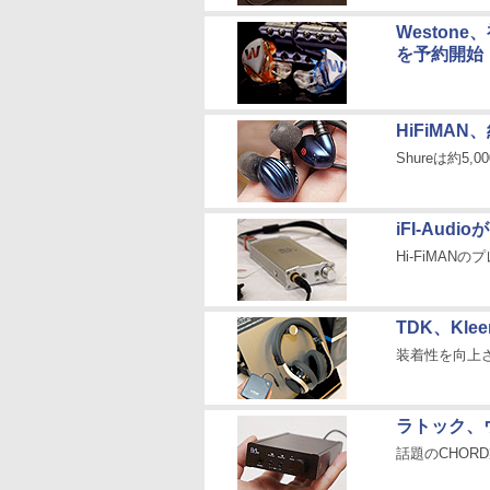
Weston
を予約開始
HiFiMA
Shureは約5
iFI-Aud
Hi-FiMAN
TDK、Kl
装着性を向上
ラトック、ウ
話題のCHOR