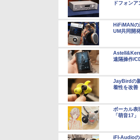
ドフォンアン
HiFiMA
UM共同開
Astell&
遠隔操作/C
JayBir
着性を改善
ボーカル表
「萌音17」
iFI-Au