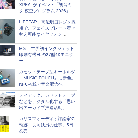
XREALがイベント「初音ミ
ク 夜空プログラム 2026」
LIFEEAR、高透明度レジン採
用で、フェイスプレート着せ
替え可能なイヤフォン
「Nova Shell」
MSI、世界初インクジェット
印刷有機ELの27型4Kモニタ
ー
カセットテープ型キーホルダ
「MUSIC TOUCH」に新色。
NFC搭載で音楽配信へ
ティアック、カセットテープ
などをデジタル化する「思い
出アーカイブ推進活動」
カリスマオーディオ評論家の
軌跡「長岡鉄男の仕事」5日
発売