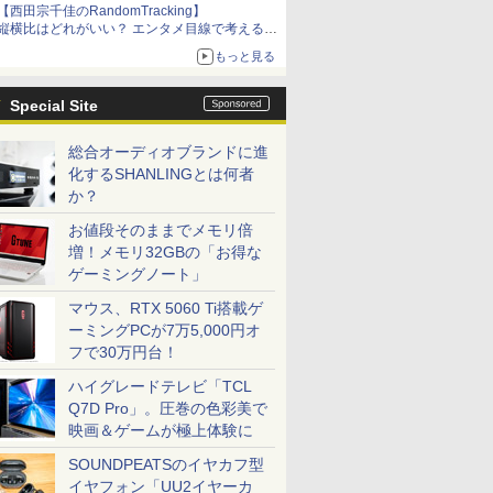
【西田宗千佳のRandomTracking】
縦横比はどれがいい？ エンタメ目線で考える、
サムスン新「Galaxy Z Fold」
もっと見る
Special Site
総合オーディオブランドに進
化するSHANLINGとは何者
か？
お値段そのままでメモリ倍
増！メモリ32GBの「お得な
ゲーミングノート」
マウス、RTX 5060 Ti搭載ゲ
ーミングPCが7万5,000円オ
フで30万円台！
ハイグレードテレビ「TCL
Q7D Pro」。圧巻の色彩美で
映画＆ゲームが極上体験に
SOUNDPEATSのイヤカフ型
イヤフォン「UU2イヤーカ