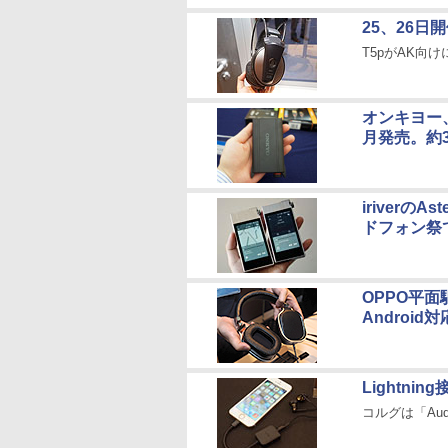
25、26日
T5pがAK向
オンキヨー、9
月発売。約
iriverのA
ドフォン祭
OPPO平面
Androi
Lightn
コルグは「Audi