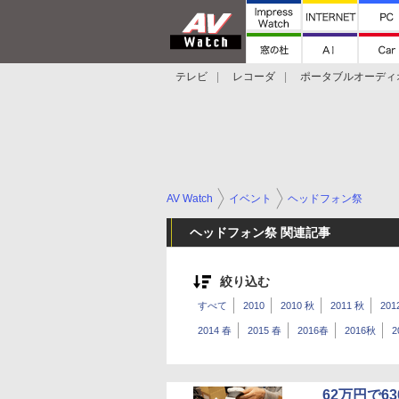
テレビ
レコーダ
ポータブルオーディ
スマートスピーカー
デジカメ
プロジ
AV Watch
イベント
ヘッドフォン祭
ヘッドフォン祭 関連記事
絞り込む
すべて
2010
2010 秋
2011 秋
201
2014 春
2015 春
2016春
2016秋
2
62万円で6