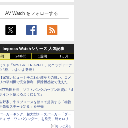
AV Watch をフォローする
Impress Watchシリーズ 人気記事
時間
24時間
1週間
1カ月
ミスド「Mrs. GREEN APPLE」のコラボドーナ
ツ4種、いよいよ発売！
【家電レビュー】手ごわい雑草との戦い、コメ
リの草刈機で完全勝利 掃除機感覚で使えた
NTT島田社長、ソフトバンクのセブン出資に「d
ポイント使えるようにして」
吉野家、牛リブロースを熱々で提供する「極旨
牛鉄板ステーキ定食」を発売
バーガーキング、超大型チーズバーガー「ダー
ティ ザ・ワンパウンダー」を発売。総カロリー
約1656kcal、総重量約527g！
もっと見る