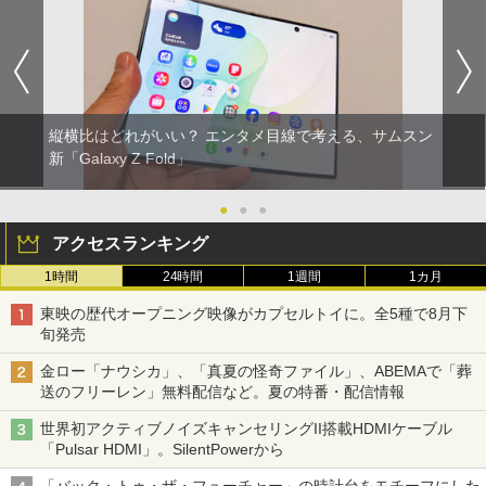
縦横比はどれがいい？ エンタメ目線で考える、サムスン
新「Galaxy Z Fold」
●
●
●
アクセスランキング
1時間
24時間
1週間
1カ月
東映の歴代オープニング映像がカプセルトイに。全5種で8月下
旬発売
金ロー「ナウシカ」、「真夏の怪奇ファイル」、ABEMAで「葬
送のフリーレン」無料配信など。夏の特番・配信情報
世界初アクティブノイズキャンセリングII搭載HDMIケーブル
「Pulsar HDMI」。SilentPowerから