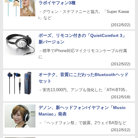
ラボイヤフォン3種
－グウェン・ステファニーと協力。「Super Kawai
i」など
(2012/5/22)
ボーズ、リモコン付きの「QuietComfort 3」
新バージョン
－標準でiPhone対応マイクリモコンケーブル付属
に
(2012/5/22)
オーテク、音質にこだわったBluetoothヘッド
セット
－実売13,000円。アンプも強化した「ATH-BT05」
(2012/5/18)
デノン、新ヘッドフォン/イヤフォン「Music
Maniac」発表
－「ヘッドフォン祭」で披露。2ウェイBA型など
(2012/5/12)