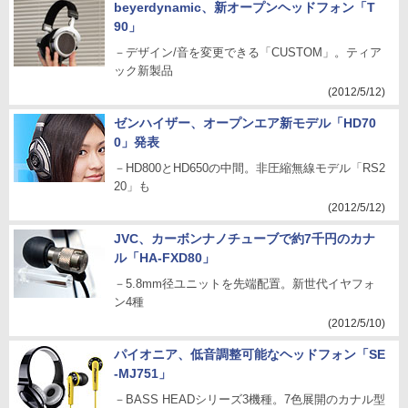
beyerdynamic、新オープンヘッドフォン「T
90」
－デザイン/音を変更できる「CUSTOM」。ティア
ック新製品
(2012/5/12)
ゼンハイザー、オープンエア新モデル「HD70
0」発表
－HD800とHD650の中間。非圧縮無線モデル「RS2
20」も
(2012/5/12)
JVC、カーボンナノチューブで約7千円のカナ
ル「HA-FXD80」
－5.8mm径ユニットを先端配置。新世代イヤフォ
ン4種
(2012/5/10)
パイオニア、低音調整可能なヘッドフォン「SE
-MJ751」
－BASS HEADシリーズ3機種。7色展開のカナル型