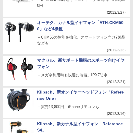
0円
(2012/3/27)
オーテク、カナル型イヤフォン「ATH-CKM50
0」など4機種
－CKM55の性能を強化。スマートフォン向け7製品
なども
(2012/3/23)
マクセル、新サポート機構のスポーツ向けイヤ
フォン
－メガネ利用時も快適に装着。IPX7防水
(2012/3/21)
Klipsch、新オンイヤーヘッドフォン「Refere
nce One」
－実売13,800円。iPhoneリモコンも
(2012/3/16)
Klipsch、新カナル型イヤフォン「Reference
S4」