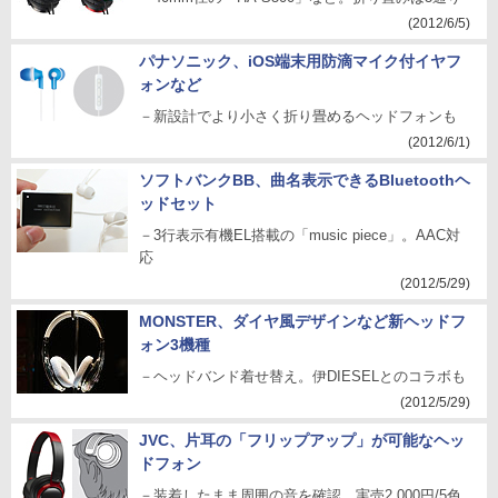
(2012/6/5)
パナソニック、iOS端末用防滴マイク付イヤフ
ォンなど
－新設計でより小さく折り畳めるヘッドフォンも
(2012/6/1)
ソフトバンクBB、曲名表示できるBluetoothヘ
ッドセット
－3行表示有機EL搭載の「music piece」。AAC対
応
(2012/5/29)
MONSTER、ダイヤ風デザインなど新ヘッドフ
ォン3機種
－ヘッドバンド着せ替え。伊DIESELとのコラボも
(2012/5/29)
JVC、片耳の「フリップアップ」が可能なヘッ
ドフォン
－装着したまま周囲の音を確認。実売2,000円/5色