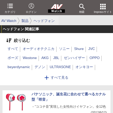
カテゴリ
ログイン
検索
Impressサイト
AV Watch
製品
ヘッドフォン
ヘッドフォン 関連記事
絞り込む
すべて
オーディオテクニカ
ソニー
Shure
JVC
ボーズ
Westone
AKG
JBL
ゼンハイザー
OPPO
beyerdynamic
デノン
ULTRASONE
オンキヨー
マクセル
パナソニック
パイオニア
final
STAX
すべて見る
Beats
Klipsch
Parrot
その他
Apple
FiiO
Anker
AVIOT
Noble Audio
パナソニック、誕生花に合わせて選べるカナル
ながら聴き
ゲーミング
B&W
型「咲音」
EarFun
SOUNDPEATS
－“ココチ音”実現した女性向けイヤフォン。全12色
(2012/6/12)