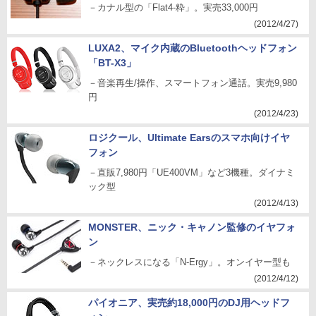
－カナル型の「Flat4-粋」。実売33,000円
(2012/4/27)
LUXA2、マイク内蔵のBluetoothヘッドフォン
「BT-X3」
－音楽再生/操作、スマートフォン通話。実売9,980
円
(2012/4/23)
ロジクール、Ultimate Earsのスマホ向けイヤ
フォン
－直販7,980円「UE400VM」など3機種。ダイナミ
ック型
(2012/4/13)
MONSTER、ニック・キャノン監修のイヤフォ
ン
－ネックレスになる「N-Ergy」。オンイヤー型も
(2012/4/12)
パイオニア、実売約18,000円のDJ用ヘッドフ