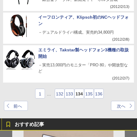
(2012/2/13)
イーフロンティア、Klipsch初のNCヘッドフォ
ン
－デュアルドライバ構成。実売約34,800円
(2012/2/8)
エミライ、Takstar製ヘッドフォン3機種の取扱
開始
－実売13,000円のモニター「PRO 80」や開放型な
ど
(2012/2/7)
1
…
132
133
134
135
136
前へ
次へ
おすすめ記事