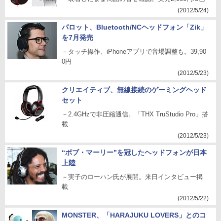
(2012/5/24)
パロット、Bluetooth/NCヘッドフォン「Zik」
を7月発売
－タッチ操作、iPhoneアプリで音場調整も。39,90
0円
(2012/5/23)
クリエイティブ、無線接続のゲーミングヘッド
セット
－2.4GHzで非圧縮通信。「THX TruStudio Pro」搭
載
(2012/5/23)
“ボブ・マーリー”を冠したヘッドフォンが日本
上陸
－実子のローハン氏が展開。来日インタビュー掲
載
(2012/5/22)
MONSTER、「HARAJUKU LOVERS」とのコ