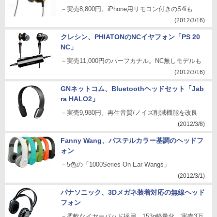
－実売8,800円。iPhone用リモコン付きのS4iも
(2012/3/16)
クレシン、PHIATONのNCイヤフォン「PS 20
NC」
－実売11,000円のハーフカナル。NC無しモデルも
(2012/3/16)
GNネットコム、Bluetoothヘッドセット「Jab
ra HALO2」
－実売9,980円。再生音質/ノイズ削減機能を改良
(2012/3/8)
Fanny Wang、パステルカラー基調のヘッドフ
ォン
－5色の「1000Series On Ear Wangs」
(2012/3/1)
パナソニック、3Dメガネ装着対応の無線ヘッド
フォン
－柔軟なイヤーパッド採用、153g軽量化。実売3万