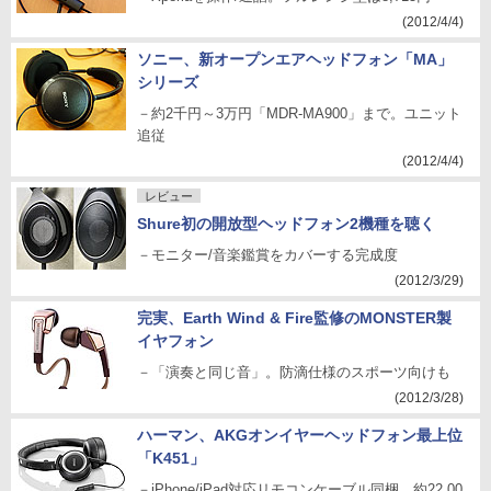
(2012/4/4)
ソニー、新オープンエアヘッドフォン「MA」
シリーズ
－約2千円～3万円「MDR-MA900」まで。ユニット
追従
(2012/4/4)
レビュー
Shure初の開放型ヘッドフォン2機種を聴く
－モニター/音楽鑑賞をカバーする完成度
(2012/3/29)
完実、Earth Wind & Fire監修のMONSTER製
イヤフォン
－「演奏と同じ音」。防滴仕様のスポーツ向けも
(2012/3/28)
ハーマン、AKGオンイヤーヘッドフォン最上位
「K451」
－iPhone/iPad対応リモコンケーブル同梱。約22,00