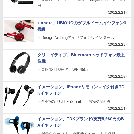
円
(2012/2/24)
zionote、UBIQUOのダブルドームイヤフォン3
機種
－Design Nothingのイヤフォンワインダーも
(2012/2/21)
クリエイティブ、Bluetoothヘッドフォン最上
位機
－直販12,800円の「WP-450」
(2012/2/15)
イメーション、iPhoneリモコンマイク付きTD
Kイヤフォン
－全4色の「CLEF-iSmart」。実売2,980円
(2012/2/14)
イメーション、TDKブランド/実売5,980円のB
Aイヤフォン
－銀合金ケーブル、新開発イヤーホルダ搭載