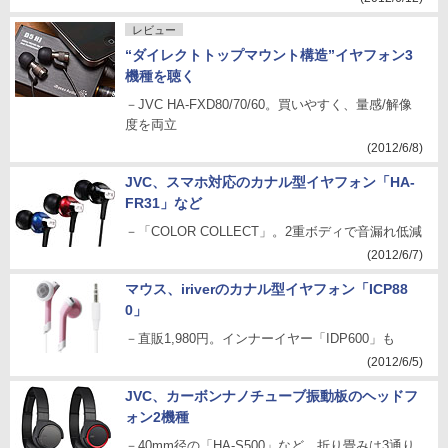
レビュー
“ダイレクトトップマウント構造”イヤフォン3
機種を聴く
－JVC HA-FXD80/70/60。買いやすく、量感/解像
度を両立
(2012/6/8)
JVC、スマホ対応のカナル型イヤフォン「HA-
FR31」など
－「COLOR COLLECT」。2重ボディで音漏れ低減
(2012/6/7)
マウス、iriverのカナル型イヤフォン「ICP88
0」
－直販1,980円。インナーイヤー「IDP600」も
(2012/6/5)
JVC、カーボンナノチューブ振動板のヘッドフ
ォン2機種
－40mm径の「HA-S500」など。折り畳みは3通り