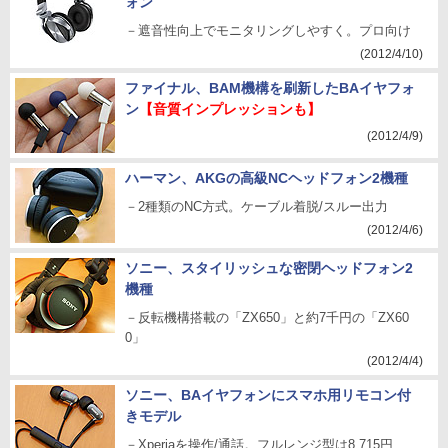
ォン
－遮音性向上でモニタリングしやすく。プロ向け
(2012/4/10)
ファイナル、BAM機構を刷新したBAイヤフォ
ン
【音質インプレッションも】
(2012/4/9)
ハーマン、AKGの高級NCヘッドフォン2機種
－2種類のNC方式。ケーブル着脱/スルー出力
(2012/4/6)
ソニー、スタイリッシュな密閉ヘッドフォン2
機種
－反転機構搭載の「ZX650」と約7千円の「ZX60
0」
(2012/4/4)
ソニー、BAイヤフォンにスマホ用リモコン付
きモデル
－Xperiaを操作/通話。フルレンジ型は8,715円