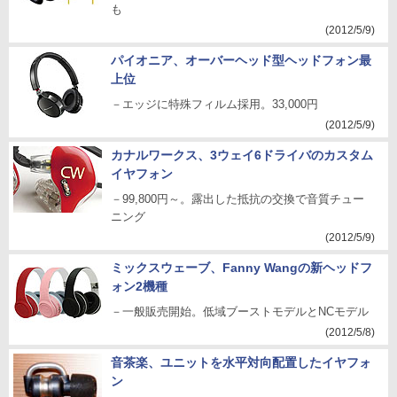
も
(2012/5/9)
パイオニア、オーバーヘッド型ヘッドフォン最
上位
－エッジに特殊フィルム採用。33,000円
(2012/5/9)
カナルワークス、3ウェイ6ドライバのカスタム
イヤフォン
－99,800円～。露出した抵抗の交換で音質チュー
ニング
(2012/5/9)
ミックスウェーブ、Fanny Wangの新ヘッドフ
ォン2機種
－一般販売開始。低域ブーストモデルとNCモデル
(2012/5/8)
音茶楽、ユニットを水平対向配置したイヤフォ
ン