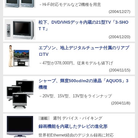
－Hi-Fi対応モデルなど2機種を用意
(2004/12/27)
松下、DVD/VHSデッキ内蔵の21型TV「3-SHO
T T」
(2004/12/20)
エプソン、地上デジタルチューナ付属のリアプ
ロTV
－47型が378,000円。従来モデルも値下げ
(2004/11/15)
シャープ、輝度500cd/m2の液晶「AQUOS」3
機種
－20V型、15V型、13V型をラインナップ
(2004/11/8)
週刊 デバイス・バイキング
連載
録画機能を内蔵したテレビの進化形
世界初Ethernet経由のデジタル録画に対応