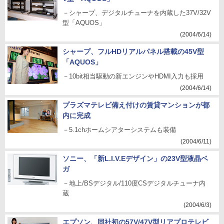
－シャープ、デジタルチューナを内蔵した37V/32V
型「AQUOS」
(2004/6/14)
シャープ、フルHDリアルパネル搭載の45V型
「AQUOS」
－10bit相当駆動の新エンジンやHDMI入力も採用
(2004/6/14)
プラズマテレビ備え付けの賃貸マンションが都
内に完成
－5.1chホームシアターシステムも装備
(2004/6/11)
ソニー、「新L.I.V.Eデザイン」の23V型液晶ベ
ガ
－地上/BSデジタル/110度CSデジタルチューナ内
蔵
(2004/6/3)
エプソン、同社初の57V/47V型リアプロテレビ