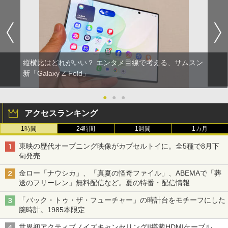
縦横比はどれがいい？ エンタメ目線で考える、サムスン
新「Galaxy Z Fold」
●
●
●
アクセスランキング
1時間
24時間
1週間
1カ月
東映の歴代オープニング映像がカプセルトイに。全5種で8月下
旬発売
金ロー「ナウシカ」、「真夏の怪奇ファイル」、ABEMAで「葬
送のフリーレン」無料配信など。夏の特番・配信情報
「バック・トゥ・ザ・フューチャー」の時計台をモチーフにした
腕時計。1985本限定
世界初アクティブノイズキャンセリングII搭載HDMIケーブル