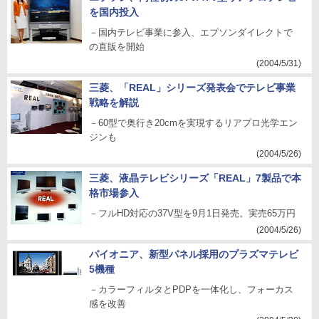
を国内投入
－国内テレビ事業に参入、エプソンダイレクトで
の直販を開始
(2004/5/31)
三菱、「REAL」シリーズ発表会でテレビ事業
戦略を解説
－60型で奥行き20cmを実現するリアプロ光学エン
ジンも
(2004/5/26)
三菱、液晶テレビシリーズ「REAL」7製品で本
格市場参入
－フルHD対応の37V型を9月1日発売。実売65万円
(2004/5/26)
パイオニア、新型パネル採用のプラズマテレビ
5機種
－カラーフィルタとPDPを一体化し、フォーカス
感を改善