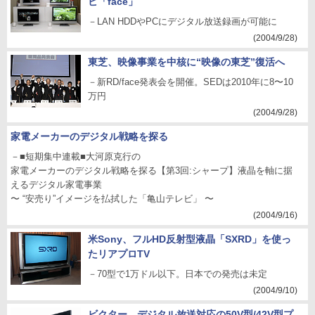
ビ「face」
－LAN HDDやPCにデジタル放送録画が可能に
(2004/9/28)
東芝、映像事業を中核に“映像の東芝”復活へ
－新RD/face発表会を開催。SEDは2010年に8〜10
万円
(2004/9/28)
家電メーカーのデジタル戦略を探る
－■短期集中連載■大河原克行の
家電メーカーのデジタル戦略を探る【第3回:シャープ】液晶を軸に据
えるデジタル家電事業
〜 “安売り”イメージを払拭した「亀山テレビ」 〜
(2004/9/16)
米Sony、フルHD反射型液晶「SXRD」を使っ
たリアプロTV
－70型で1万ドル以下。日本での発売は未定
(2004/9/10)
ビクター、デジタル放送対応の50V型/42V型プ