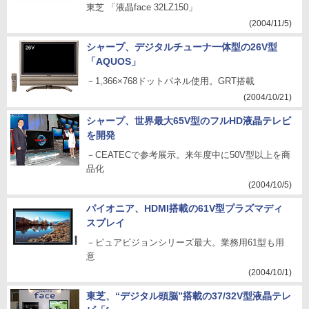
東芝 「液晶face 32LZ150」
(2004/11/5)
シャープ、デジタルチューナ一体型の26V型
「AQUOS」
－1,366×768ドットパネル使用。GRT搭載
(2004/10/21)
シャープ、世界最大65V型のフルHD液晶テレビ
を開発
－CEATECで参考展示。来年度中に50V型以上を商
品化
(2004/10/5)
パイオニア、HDMI搭載の61V型プラズマディ
スプレイ
－ピュアビジョンシリーズ最大。業務用61型も用
意
(2004/10/1)
東芝、“デジタル頭脳”搭載の37/32V型液晶テレ