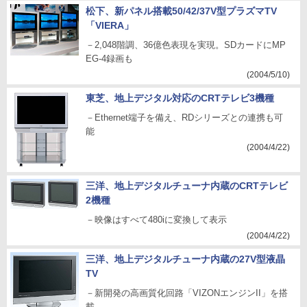
松下、新パネル搭載50/42/37V型プラズマTV
「VIERA」
－2,048階調、36億色表現を実現。SDカードにMP
EG-4録画も
(2004/5/10)
東芝、地上デジタル対応のCRTテレビ3機種
－Ethernet端子を備え、RDシリーズとの連携も可
能
(2004/4/22)
三洋、地上デジタルチューナ内蔵のCRTテレビ
2機種
－映像はすべて480iに変換して表示
(2004/4/22)
三洋、地上デジタルチューナ内蔵の27V型液晶
TV
－新開発の高画質化回路「VIZONエンジンII」を搭
載