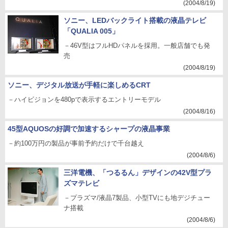
(2004/8/19)
ソニー、LEDバックライト搭載の液晶テレビ
「QUALIA 005」
－46V型はフルHDパネルを採用。一般店舗でも発
売
(2004/8/19)
ソニー、デジタル放送が手軽に楽しめるCRT
－ハイビジョンを480pで表示するエントリーモデル
(2004/8/16)
45型AQUOSの好調で加速するシャープの液晶事業
－約100万円の製品が事前予約だけで千台越え
(2004/8/6)
三洋電機、「つるるん」デザインの42V型プラ
ズマテレビ
－プラズマ/液晶7製品、小型TVにも地デジチュー
ナ搭載
(2004/8/6)