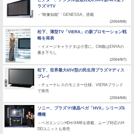
ラズマTV
－“映像知能”「GENESSA」搭載
(2004/9/8)
松下、薄型TV「VIERA」の新プロモーション戦
略を発表
－イメージキャラクタは小雪に。CM曲はENYAの
書き下ろし
(2004/9/7)
松下、世界最大65V型の民生用プラズマディス
プレイ
－チューナレスのモニター仕様、VIERAブランド
で発売
(2004/9/6)
ソニー、プラズマ/液晶ベガ「HVX」シリーズ6
機種
－ベガエンジンHDやXMBを搭載、ムーブ対応のH
DDユニットも発売