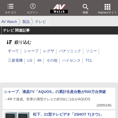
カテゴリ
ログイン
検索
Impressサイト
AV Watch
製品
テレビ
テレビ 関連記事
絞り込む
すべて
シャープ
レグザ
パナソニック
ソニー
三菱電機
LG
4K
その他
ハイセンス
TCL
シャープ、液晶TV「AQUOS」の累計生産台数が500万台突破
－4年で達成。世界の薄型テレビの約3台に1台がAQUOS
(2005/1/6)
松下、21型テレビデオ「2SHOT T(タウ)」