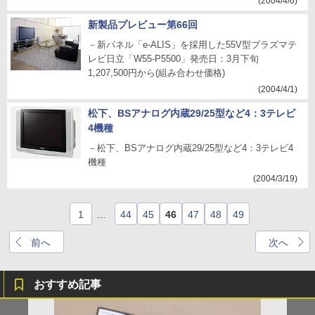
(2004/4/6)
新製品プレビュー第66回
－新パネル「e-ALIS」を採用した55V型プラズマテ
レビ日立「W55-P5500」発売日：3月下旬
1,207,500円から(組み合わせ価格)
(2004/4/1)
松下、BSアナログ内蔵29/25型など4：3テレビ
4機種
－松下、BSアナログ内蔵29/25型など4：3テレビ4
機種
(2004/3/19)
1
…
44
45
46
47
48
49
前へ
次へ
おすすめ記事