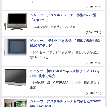
1」
(2004/7/22)
シャープ、デジタルチューナ一体型の22V型
「AQUOS」
－37/32V型に1カ月先行して発売
(2004/7/21)
ビクター、“テレビ「きき楽」”搭載のBS内蔵2
9型CRTテレビ
－ビクター、“テレビ「きき楽」”搭載のBS内蔵29
型CRTテレビ
(2004/7/20)
ビクター、初のD-ILAパネル搭載リアプロTVを
7月に北米で発売
－映像処理LSI「GENESSA」も搭載、国内導入は
未定
(2004/6/25)
シャープ、デジタルチューナを内蔵した37V/32
V型「AQUOS」