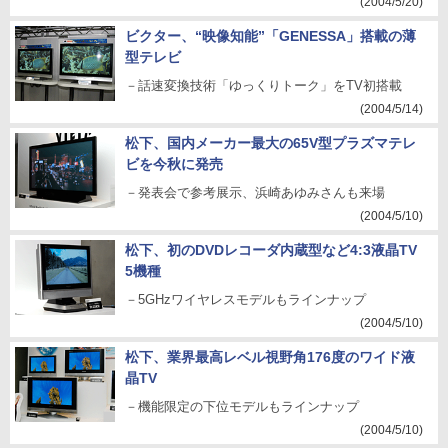
(2004/5/20)
ビクター、“映像知能”「GENESSA」搭載の薄
型テレビ
－話速変換技術「ゆっくりトーク」をTV初搭載
(2004/5/14)
松下、国内メーカー最大の65V型プラズマテレ
ビを今秋に発売
－発表会で参考展示、浜崎あゆみさんも来場
(2004/5/10)
松下、初のDVDレコーダ内蔵型など4:3液晶TV
5機種
－5GHzワイヤレスモデルもラインナップ
(2004/5/10)
松下、業界最高レベル視野角176度のワイド液
晶TV
－機能限定の下位モデルもラインナップ
(2004/5/10)