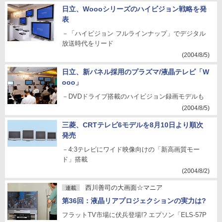
日立、Woooシリーズのハイビジョン戦略を発
表
－「ハイビジョン フルラインナップ」でデジタル
放送時代をリード
(2004/8/5)
日立、新パネル採用のプラズマ/液晶テレビ「W
ooo」
－DVDドライブ搭載のハイビジョン録画モデルも
(2004/8/5)
三菱、CRTテレビ6モデルを8月10日より順次
発売
－4:3テレビにワイド映像向けの「新高画質モー
ド」搭載
(2004/8/2)
西川善司の大画面☆マニア
連載
第36回：液晶リアプロジェクションの実力は?
フラットTV市場に伏兵登場!? エプソン「ELS-57P