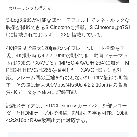
タリーランプも備える
S-Log3撮影が可能なほか、デフォルトでシネマルックな
映像が撮影できるS-Cinetoneも搭載。S-Cinetoneはα7S I
IIに搭載されておらず、FX3は搭載している。
4K解像度で最大120fpsのハイフレームレート撮影を実
現。4K撮影時も4:2:2 10bitで撮影でき、動画フォーマッ
トは従来の「XAVC S」(MPEG-4 AVC/H.264)に加え、M
PEG-H HEVC/H.265を採用した「XAVC HS」にも対
応。フレーム間の圧縮を行なわないALL Intra記録も可能
で、その際は最大600Mbps(4K/60p,4:2:2 10bit)もの高画
質4Kデータを本体内に記録可能。
記録メディアは、SD/CFexpressカード×2。外部レコー
ダーとHDMIケーブルで接続・記録する事も可能。10bit
4:2:2/16bit RAW動画出力に対応する。