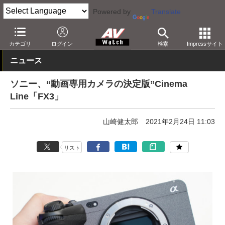
Powered by
Translate
AV Watch
製品
デジタルカメラ
ソニー
カテゴリ
ログイン
検索
Impressサイト
ニュース
ソニー、“動画専用カメラの決定版”Cinema
Line「FX3」
山崎健太郎
2021年2月24日 11:03
リスト