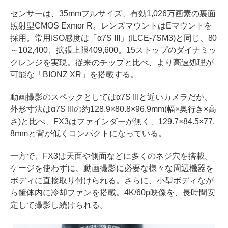
センサーは、35mmフルサイズ、有効1,026万画素の裏面
照射型CMOS Exmor R。レンズマウントはEマウントを
採用。常用ISO感度は「α7S III」(ILCE-7SM3)と同じ、80
～102,400、拡張上限409,600。15ストップのダイナミッ
クレンジを実現。従来のチップと比べ、より高速処理が
可能な「BIONZ XR」を搭載する。
動画撮影のスペックとしてはα7S IIIと近いカメラだが、
外形寸法はα7S IIIの約128.9×80.8×96.9mm(幅×奥行き×高
さ)と比べ、FX3はファインダーが無く、129.7×84.5×77.
8mmと背が低くコンパクトになっている。
一方で、FX3は天面や側面などに多くのネジ穴を搭載。
ケージを使わずに、動画撮影に必要な様々な周辺機器を
ボディに直接取り付けられる。さらに、小型ボディなが
ら筐体内に冷却ファンを搭載。4K/60p映像を、長時間安
定して撮影し続けられる。