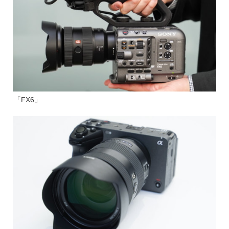
「FX6」