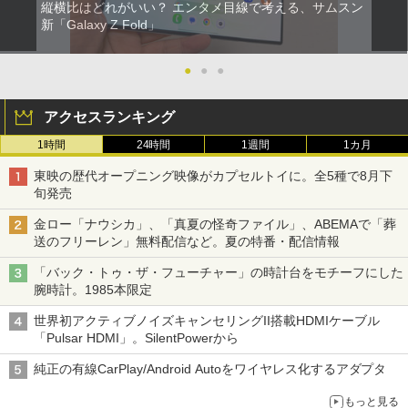
縦横比はどれがいい？ エンタメ目線で考える、サムスン
新「Galaxy Z Fold」
●
●
●
アクセスランキング
1時間
24時間
1週間
1カ月
東映の歴代オープニング映像がカプセルトイに。全5種で8月下
旬発売
金ロー「ナウシカ」、「真夏の怪奇ファイル」、ABEMAで「葬
送のフリーレン」無料配信など。夏の特番・配信情報
「バック・トゥ・ザ・フューチャー」の時計台をモチーフにした
腕時計。1985本限定
世界初アクティブノイズキャンセリングII搭載HDMIケーブル
「Pulsar HDMI」。SilentPowerから
純正の有線CarPlay/Android Autoをワイヤレス化するアダプタ
もっと見る