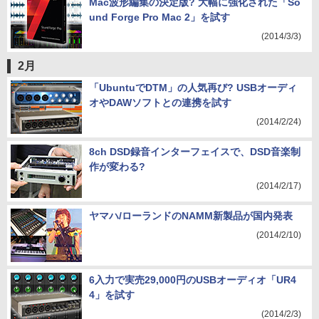
Mac波形編集の決定版? 大幅に強化された「So
und Forge Pro Mac 2」を試す
(2014/3/3)
2月
「UbuntuでDTM」の人気再び? USBオーディ
オやDAWソフトとの連携を試す
(2014/2/24)
8ch DSD録音インターフェイスで、DSD音楽制
作が変わる?
(2014/2/17)
ヤマハ/ローランドのNAMM新製品が国内発表
(2014/2/10)
6入力で実売29,000円のUSBオーディオ「UR4
4」を試す
(2014/2/3)