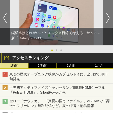
縦横比はどれがいい？ エンタメ目線で考える、サムスン
新「Galaxy Z Fold」
●
●
●
アクセスランキング
1時間
24時間
1週間
1カ月
東映の歴代オープニング映像がカプセルトイに。全5種で8月下
旬発売
世界初アクティブノイズキャンセリングII搭載HDMIケーブル
「Pulsar HDMI」。SilentPowerから
金ロー「ナウシカ」、「真夏の怪奇ファイル」、ABEMAで「葬
送のフリーレン」無料配信など。夏の特番・配信情報