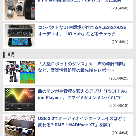
iPhoneが高性能リニアPCMレコーダに変身
(2014/9/8)
コンパクトなDTM環境が作れるALESISのUSB
オーディオ、「iO Hub」などをチェック
(2014/9/1)
8月
「人型ロボットのダンス」や「声の年齢制御」
など、音楽情報処理の最先端をレポート
(2014/8/25)
曲のテンポや音程を変えるアプリ「PSOFT Au
dio Player」。クマゼミがミンミンゼミに?
(2014/8/18)
USB 3.0でオーディオインターフェイスはどう
変わる? RME「MADIface XT」を試す
(2014/8/4)