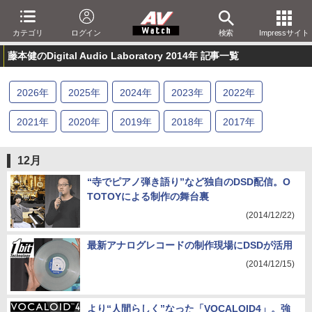
カテゴリ
ログイン
検索
Impressサイト
藤本健のDigital Audio Laboratory 2014年 記事一覧
2026
年
2025
年
2024
年
2023
年
2022
年
2021
年
2020
年
2019
年
2018
年
2017
年
2016
年
2015
年
2014
年
2013
年
2012
年
12月
2011
年
2010
年
2009
年
2008
年
2007
年
“寺でピアノ弾き語り”など独自のDSD配信。O
TOTOYによる制作の舞台裏
2006
年
2005
年
2004
年
2003
年
2002
年
(2014/12/22)
2001
年
最新アナログレコードの制作現場にDSDが活用
(2014/12/15)
より“人間らしく”なった「VOCALOID4」。強