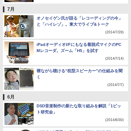
7月
オノセイゲン氏が語る「レコーディングの今」
と「ハイレゾ」。東大でライブ&トーク
(2014/7/28)
iPadオーディオI/Fにもなる着脱式マイクのPC
Mレコーダ。ズーム「H5」を試す
(2014/7/14)
寝ながら聴ける“枕型スピーカー”の仕組みを聞
く
(2014/7/7)
6月
DSD音楽制作の新たな取り組みを解説「1ビッ
ト研究会」
(2014/6/30)