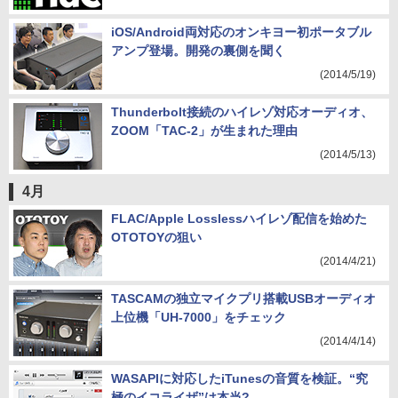
iOS/Android両対応のオンキヨー初ポータブル
アンプ登場。開発の裏側を聞く
(2014/5/19)
Thunderbolt接続のハイレゾ対応オーディオ、
ZOOM「TAC-2」が生まれた理由
(2014/5/13)
4月
FLAC/Apple Losslessハイレゾ配信を始めた
OTOTOYの狙い
(2014/4/21)
TASCAMの独立マイクプリ搭載USBオーディオ
上位機「UH-7000」をチェック
(2014/4/14)
WASAPIに対応したiTunesの音質を検証。“究
極のイコライザ”は本当?