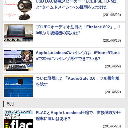
USB DAC搭載スピーカー「ECLIPSE TD-M1」
と“タイムドメイン”への疑問をぶつけた
(2014/6/23)
プロ/PCオーディオ注目の「Fireface 802」。1
0年ぶり後継機の実力は?
(2014/6/16)
Apple Losslessのハイレゾは、iPhone/iTune
sで本当にハイレゾ再生できている?
(2014/6/9)
ついに登場した「AudioGate 3.0」フル機能版
を試す
(2014/6/2)
5月
FLACとApple Lossless圧縮で、変換速度や圧
縮率に違いはある?
(2014/5/26)