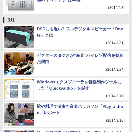
(2014/4/7)
3月
DSDにも近い? フルデジタルスピーカー「Dno
te」とは
(2014/3/31)
ビクタースタジオが“産直”ハイレゾ配信を始め
た理由
(2014/3/24)
Windowsエクスプローラを音楽制作ツールに
した「QuickAudio」を試す
(2014/3/17)
靴や料理で演奏? 音楽ハッカソン「Play-a-tho
n」レポート
(2014/3/10)