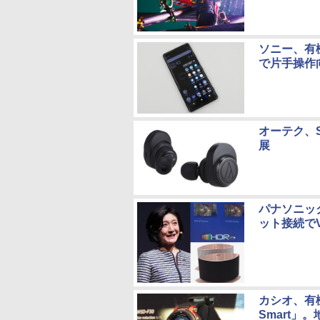
ソニー、有機E
で片手操作
オーテク、S
展
パナソニッ
ット接続でV
カシオ、有機
Smart」