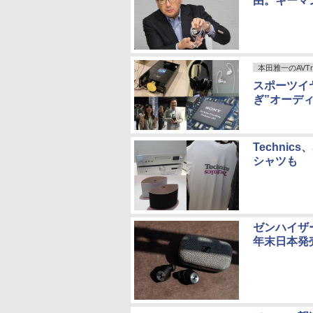
由。キーマ
本田雅一のAVTr
スポーツイ
ぎ”オーデ
Techni
シャツも
ゼンハイザー初
年末日本発