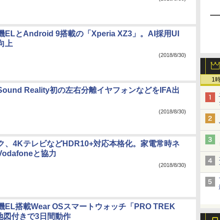
LとAndroid 9搭載の「Xperia XZ3」。AI採用UI
向上
(2018/8/30)
1
ound Reality初の左右分離イヤフォンなどをIFA出
(2018/8/30)
ク、4KテレビなどHDR10+対応本格化。家電常時ネ
odafoneと協力
(2018/8/30)
EL搭載Wear OSスマートウォッチ「PRO TREK
。地図付きで3日間動作