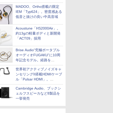
MADOO、Ortho搭載の限定
IEM「Typ624」。密度感ある
低音と抜けの良い中高音域
Acoustune「HS2000Air」。
約13gの軽量ボディと新開発
「ACT09」採用
Brise Audio“究極ポータブル
オーディオFUGAKU”に10周
年記念モデル。経路を
NISHIKIで統一。400万円
世界初アクティブノイズキャ
ンセリングII搭載HDMIケーブ
ル「Pulsar HDMI」。
SilentPowerから
Cambridge Audio、ブックシ
ェルフスピーカなど8製品を
一挙発売