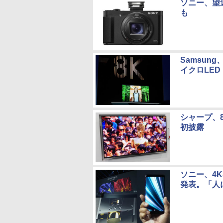
ソニー、望遠
も
Samsung
イクロLED「
シャープ、8
初披露
ソニー、4K有
発表。「人