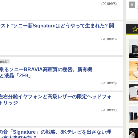
(2018/9/3)
スト”ソニー新Signatureはどうやって生まれた? 開
(2018/9/3)
ends
を名乗るソニーBRAVIA高画質の秘密。新有機
」と液晶「ZF9」
(2018/9/3)
左右分離イヤフォンと高級レザーの限定ヘッドフォ
トリッジ
(2018/9/1)
音「Signature」の戦略、8Kテレビを出さない理