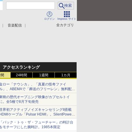
ログイン
Impress サイト
全カテゴリ
音楽配信
アクセスランキング
時間
24時間
1週間
1カ月
金ロー「ナウシカ」、「真夏の怪奇ファイ
ル」、ABEMAで「葬送のフリーレン」無料配信
など。夏の特番・配信情報
東映の歴代オープニング映像がカプセルトイ
に。全5種で8月下旬発売
世界初アクティブノイズキャンセリングII搭載
HDMIケーブル「Pulsar HDMI」。SilentPower
から
「バック・トゥ・ザ・フューチャー」の時計台
をモチーフにした腕時計。1985本限定