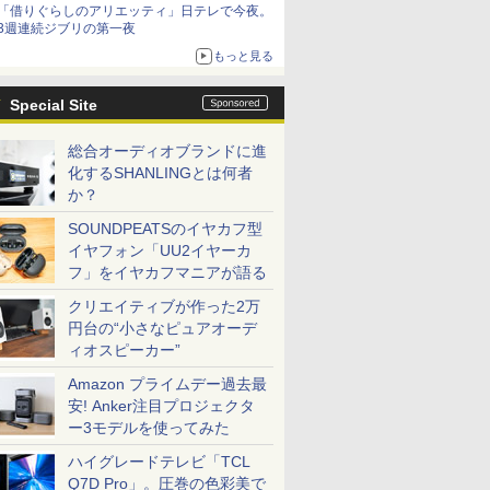
「借りぐらしのアリエッティ」日テレで今夜。
3週連続ジブリの第一夜
もっと見る
Special Site
総合オーディオブランドに進
化するSHANLINGとは何者
か？
SOUNDPEATSのイヤカフ型
イヤフォン「UU2イヤーカ
フ」をイヤカフマニアが語る
クリエイティブが作った2万
円台の“小さなピュアオーデ
ィオスピーカー”
Amazon プライムデー過去最
安! Anker注目プロジェクタ
ー3モデルを使ってみた
ハイグレードテレビ「TCL
Q7D Pro」。圧巻の色彩美で