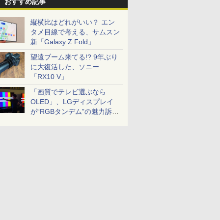
おすすめ記事
縦横比はどれがいい？ エン
タメ目線で考える、サムスン
新「Galaxy Z Fold」
望遠ブーム来てる!? 9年ぶり
に大復活した、ソニー
「RX10 V」
「画質でテレビ選ぶなら
OLED」、LGディスプレイ
が“RGBタンデム”の魅力訴
求。液晶とのガチ比較も