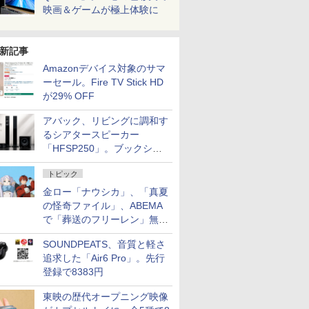
映画＆ゲームが極上体験に
新記事
Amazonデバイス対象のサマ
ーセール。Fire TV Stick HD
が29% OFF
アバック、リビングに調和す
るシアタースピーカー
「HFSP250」。ブックシェ
ルフはペア3万円以下
トピック
金ロー「ナウシカ」、「真夏
の怪奇ファイル」、ABEMA
で「葬送のフリーレン」無料
配信など。夏の特番・配信情
SOUNDPEATS、音質と軽さ
報
追求した「Air6 Pro」。先行
登録で8383円
東映の歴代オープニング映像