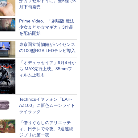
がカプセルトイに。全5種で8
月下旬発売
Prime Video、「劇場版 魔法
少女まどか☆マギカ」3作品
を配信開始
東京国立博物館がハイセンス
の100型RGB LEDテレビ導入
「オデュッセイア」9月4日か
らIMAX先行上映。35mmフ
ィルム上映も
Technicsイヤフォン「EAH-
AZ100」に新色ムーンライト
ライラック
「借りぐらしのアリエッテ
ィ」日テレで今夜。3週連続
ジブリの第一夜