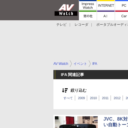
テレビ
レコーダ
ポータブルオーディ
スマートスピーカー
デジカメ
プロジ
AV Watch
イベント
IFA
IFA 関連記事
絞り込む
すべて
2009
2010
2011
2012
2
JVC、8K
い自動トー