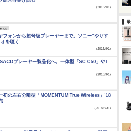
ン高木専務が語る
(2018/9/1)
最
ends
ヤフォンから超弩級プレーヤーまで。ソニー“やりす
ィオを聴く
(2018/9/1)
cs、SACDプレーヤー製品化へ。一体型「SC-C50」やT
(2018/9/1)
の左右分離型「MOMENTUM True Wireless」'18
売
(2018/8/31)