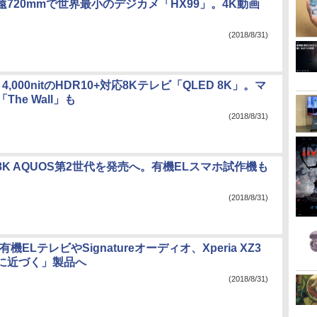
720mmで世界最小のデジカメ「HX99」。4K動画
(2018/8/31)
、4,000nitのHDR10+対応8Kテレビ「QLED 8K」。マ
The Wall」も
(2018/8/31)
K AQUOS第2世代を発売へ。有機ELスマホ試作機も
(2018/8/31)
機ELテレビやSignatureオーディオ、Xperia XZ3
に近づく」製品へ
(2018/8/31)