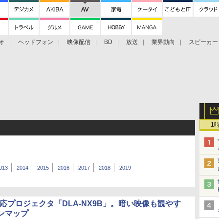
オ
ヘッドフォン
映像配信
BD
放送
業界動向
スピーカー
ェクタ
PS4
BDプレーヤー
映像配信
BD
1
013
2014
2015
2016
2017
2018
2019
対応プロジェクタ「DLA-NX9B」。暗い映像も観やす
ンマップ