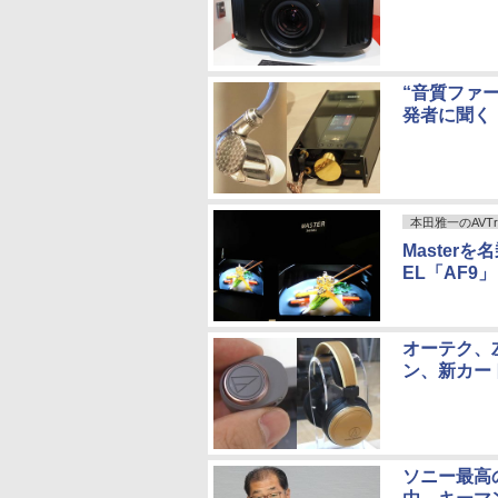
“音質ファー
発者に聞く
本田雅一のAVTr
Master
EL「AF9
オーテク、
ン、新カー
ソニー最高の