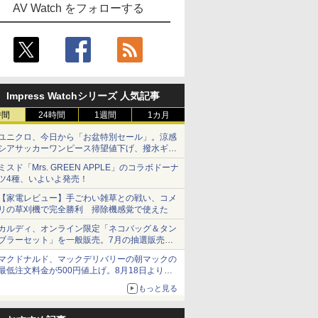
AV Watch をフォローする
Impress Watchシリーズ 人気記事
時間
24時間
1週間
1カ月
ユニクロ、今日から「お盆特別セール」。涼感
シアサッカーワンピース待望値下げ、撥水ギア
ショーツは1990円に
ミスド「Mrs. GREEN APPLE」のコラボドーナ
ツ4種、いよいよ発売！
【家電レビュー】手ごわい雑草との戦い、コメ
リの草刈機で完全勝利 掃除機感覚で使えた
カルディ、オンライン限定「ネコバッグ＆タン
ブラーセット」を一般販売。7月の抽選販売の
当選無効分
マクドナルド、マックデリバリーの朝マックの
最低注文料金が500円値上げ。8月18日より
1,500円から受付
もっと見る