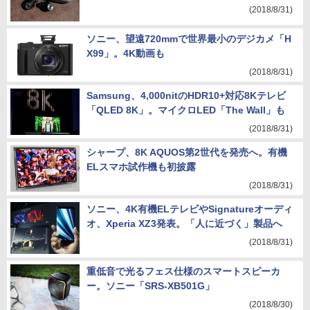
(2018/8/31)
ソニー、望遠720mmで世界最小のデジカメ「H
X99」。4K動画も
(2018/8/31)
Samsung、4,000nitのHDR10+対応8Kテレビ
「QLED 8K」。マイクロLED「The Wall」も
(2018/8/31)
シャープ、8K AQUOS第2世代を発売へ。有機
ELスマホ試作機も初披露
(2018/8/31)
ソニー、4K有機ELテレビやSignatureオーディ
オ、Xperia XZ3発表。「人に近づく」製品へ
(2018/8/31)
重低音で光るフェス仕様のスマートスピーカ
ー。ソニー「SRS-XB501G」
(2018/8/30)