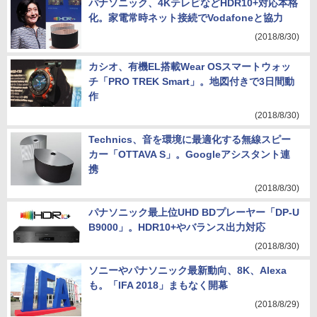
パナソニック、4KテレビなどHDR10+対応本格
化。家電常時ネット接続でVodafoneと協力
(2018/8/30)
カシオ、有機EL搭載Wear OSスマートウォッ
チ「PRO TREK Smart」。地図付きで3日間動
作
(2018/8/30)
Technics、音を環境に最適化する無線スピー
カー「OTTAVA S」。Googleアシスタント連
携
(2018/8/30)
パナソニック最上位UHD BDプレーヤー「DP-U
B9000」。HDR10+やバランス出力対応
(2018/8/30)
ソニーやパナソニック最新動向、8K、Alexa
も。「IFA 2018」まもなく開幕
(2018/8/29)