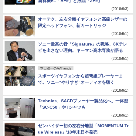
新有機EL「AF9」と液晶「ZF9」
(2018/9/3)
オーテク、左右分離イヤフォンと高級レザーの
限定ヘッドフォン、新カートリッジ
(2018/9/1)
ソニー最高の音「Signature」の戦略、8Kテレ
ビを出さない理由。キーマン高木専務が語る
(2018/9/1)
本田雅一のAVTrends
スポーツイヤフォンから超弩級プレーヤーま
で。ソニー“やりすぎ”オーディオを聴く
(2018/9/1)
Technics、SACDプレーヤー製品化へ。一体型
「SC-C50」やTシャツも
(2018/9/1)
ゼンハイザー初の左右分離型「MOMENTUM Tr
ue Wireless」'18年末日本発売