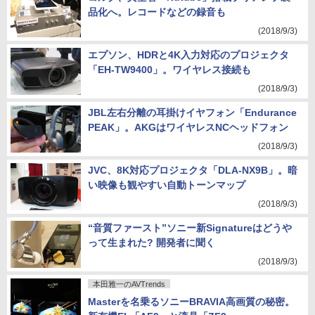
品化へ。レコードなどの録音も
(2018/9/3)
エプソン、HDRと4K入力対応のプロジェクタ
「EH-TW9400」。ワイヤレス接続も
(2018/9/3)
JBL左右分離の耳掛けイヤフォン「Endurance
PEAK」。AKGはワイヤレスNCヘッドフォン
(2018/9/3)
JVC、8K対応プロジェクタ「DLA-NX9B」。暗
い映像も観やすい自動トーンマップ
(2018/9/3)
“音質ファースト”ソニー新Signatureはどうや
って生まれた? 開発者に聞く
(2018/9/3)
本田雅一のAVTrends
Masterを名乗るソニーBRAVIA高画質の秘密。