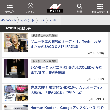
カテゴリ
ログイン
検索
Impressサイト
AV Watch
イベント
IFA
2018
IFA2018 関連記事
麻倉怜士の大閻魔帳
ソニー本気の超弩級オーディオ、Technicsが
まさかのSACD参入!? IFA音編
(2018/10/26)
麻倉怜士の大閻魔帳
8Kがヨーロッパにキタ! 爆売れのOLEDから壁
紙TVまで、IFA映像編
(2018/10/12)
先進の8Kと現実的なHDR10+、AIとオーディオ
の動向。「IFA 2018」で見たもの
(2018/9/11)
Harman Kardon、Googleアシスタント対応で