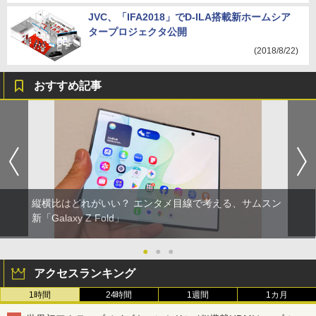
JVC、「IFA2018」でD-ILA搭載新ホームシア
タープロジェクタ公開
(2018/8/22)
おすすめ記事
縦横比はどれがいい？ エンタメ目線で考える、サムスン
新「Galaxy Z Fold」
●
●
●
アクセスランキング
1時間
24時間
1週間
1カ月