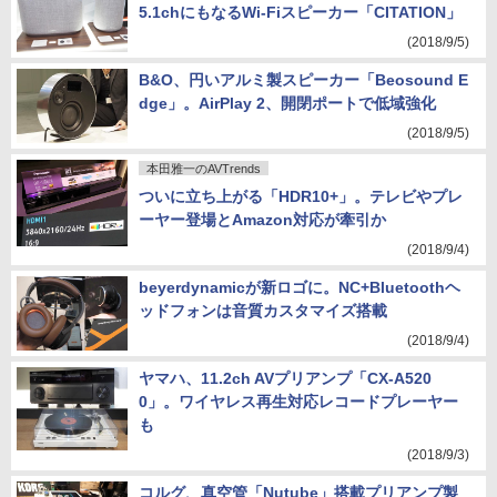
5.1chにもなるWi-Fiスピーカー「CITATION」
(2018/9/5)
B&O、円いアルミ製スピーカー「Beosound E
dge」。AirPlay 2、開閉ポートで低域強化
(2018/9/5)
本田雅一のAVTrends
ついに立ち上がる「HDR10+」。テレビやプレ
ーヤー登場とAmazon対応が牽引か
(2018/9/4)
beyerdynamicが新ロゴに。NC+Bluetoothヘ
ッドフォンは音質カスタマイズ搭載
(2018/9/4)
ヤマハ、11.2ch AVプリアンプ「CX-A520
0」。ワイヤレス再生対応レコードプレーヤー
も
(2018/9/3)
コルグ、真空管「Nutube」搭載プリアンプ製