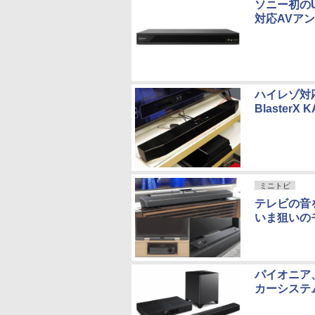
ソニー初のU
対応AVア
ハイレゾ対
BlasterX
ミニトピ
テレビの音
いま狙いの
パイオニア、
カーシステ