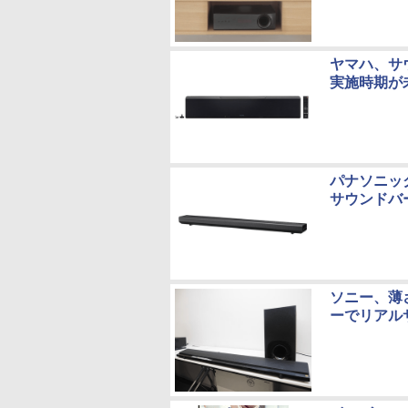
ヤマハ、サウ
実施時期が
パナソニック
サウンドバ
ソニー、薄
ーでリアル