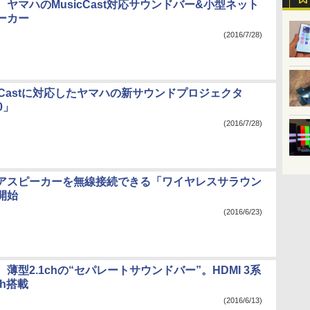
ヤマハのMusicCast対応サウンドバー&小型ネット
ーカー
(2016/7/28)
icCastに対応したヤマハの新サウンドプロジェクタ
0」
(2016/7/28)
アスピーカーを無線接続できる「ワイヤレスサラウン
開始
(2016/6/23)
薄型2.1chの“セパレートサウンドバー”。HDMI 3系
oth搭載
(2016/6/13)