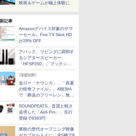
映画＆ゲームが極上体験に
新記事
Amazonデバイス対象のサマ
ーセール。Fire TV Stick HD
が29% OFF
アバック、リビングに調和す
るシアタースピーカー
「HFSP250」。ブックシェ
ルフはペア3万円以下
トピック
金ロー「ナウシカ」、「真夏
の怪奇ファイル」、ABEMA
で「葬送のフリーレン」無料
配信など。夏の特番・配信情
SOUNDPEATS、音質と軽さ
報
追求した「Air6 Pro」。先行
登録で8383円
東映の歴代オープニング映像
がカプセルトイに。全5種で8