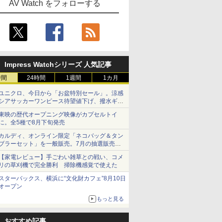
AV Watch をフォローする
Impress Watchシリーズ 人気記事
時間
24時間
1週間
1カ月
ユニクロ、今日から「お盆特別セール」。涼感
シアサッカーワンピース待望値下げ、撥水ギア
ショーツは1990円に
東映の歴代オープニング映像がカプセルトイ
に。全5種で8月下旬発売
カルディ、オンライン限定「ネコバッグ＆タン
ブラーセット」を一般販売。7月の抽選販売の
当選無効分
【家電レビュー】手ごわい雑草との戦い、コメ
リの草刈機で完全勝利 掃除機感覚で使えた
スターバックス、横浜に“文化財カフェ”8月10日
オープン
もっと見る
おすすめ記事