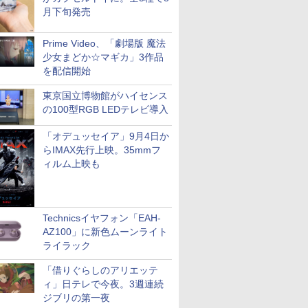
月下旬発売
Prime Video、「劇場版 魔法
少女まどか☆マギカ」3作品
を配信開始
東京国立博物館がハイセンス
の100型RGB LEDテレビ導入
「オデュッセイア」9月4日か
らIMAX先行上映。35mmフ
ィルム上映も
Technicsイヤフォン「EAH-
AZ100」に新色ムーンライト
ライラック
「借りぐらしのアリエッテ
ィ」日テレで今夜。3週連続
ジブリの第一夜