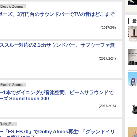
ctric Zooma!
S ボーズ、3万円台のサウンドバーでTVの音はどこまで
最
(2017/3/8)
パススルー対応の2.1chサウンドバー。サブウーファ無
(2017/2/24)
ctric Zooma!
ー1本でダイニングが音楽空間、ビームサラウンドで
 SoundTouch 300
(2017/2/15)
作×良品」
FS-EB70」でDolby Atmos再生! 「グランドイリ