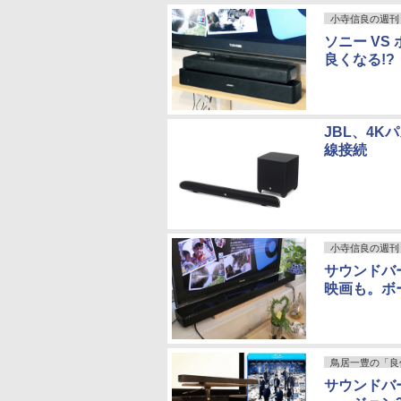
小寺信良の週刊 Ele
ソニー V
良くなる!?
JBL、4K
線接続
小寺信良の週刊 Ele
サウンドバ
映画も。ボーズ
鳥居一豊の「良
サウンドバー「