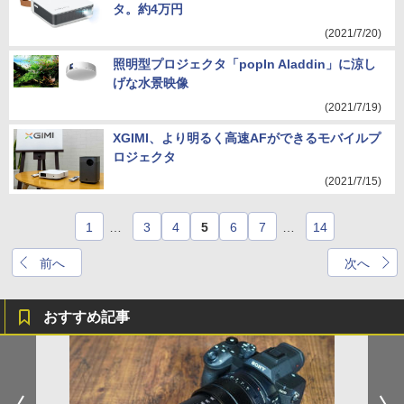
タ。約4万円
(2021/7/20)
照明型プロジェクタ「popIn Aladdin」に涼し
げな水景映像
(2021/7/19)
XGIMI、より明るく高速AFができるモバイルプ
ロジェクタ
(2021/7/15)
1
…
3
4
5
6
7
…
14
前へ
次へ
おすすめ記事