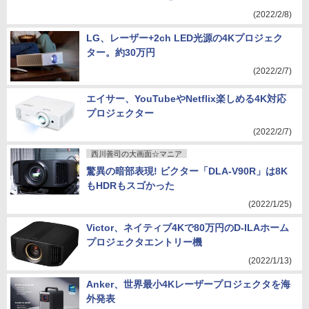
(2022/2/8)
LG、レーザー+2ch LED光源の4Kプロジェク
ター。約30万円
(2022/2/7)
エイサー、YouTubeやNetflix楽しめる4K対応
プロジェクター
(2022/2/7)
西川善司の大画面☆マニア
驚異の暗部表現! ビクター「DLA-V90R」は8K
もHDRもスゴかった
(2022/1/25)
Victor、ネイティブ4Kで80万円のD-ILAホーム
プロジェクタエントリー機
(2022/1/13)
Anker、世界最小4Kレーザープロジェクタを海
外発表