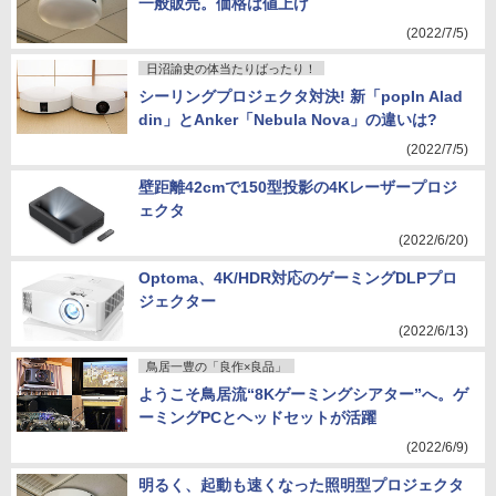
一般販売。価格は値上げ
(2022/7/5)
日沼諭史の体当たりばったり！
シーリングプロジェクタ対決! 新「popIn Alad
din」とAnker「Nebula Nova」の違いは?
(2022/7/5)
壁距離42cmで150型投影の4Kレーザープロジ
ェクタ
(2022/6/20)
Optoma、4K/HDR対応のゲーミングDLPプロ
ジェクター
(2022/6/13)
鳥居一豊の「良作×良品」
ようこそ鳥居流“8Kゲーミングシアター”へ。ゲ
ーミングPCとヘッドセットが活躍
(2022/6/9)
明るく、起動も速くなった照明型プロジェクタ