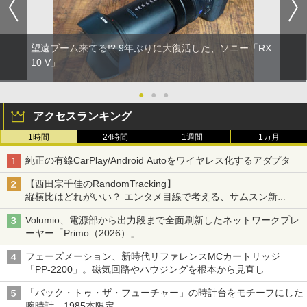
望遠ブーム来てる!? 9年ぶりに大復活した、ソニー「RX
10 V」
●
●
●
アクセスランキング
1時間
24時間
1週間
1カ月
純正の有線CarPlay/Android Autoをワイヤレス化するアダプタ
【西田宗千佳のRandomTracking】
縦横比はどれがいい？ エンタメ目線で考える、サムスン新
「Galaxy Z Fold」
Volumio、電源部から出力段まで全面刷新したネットワークプレ
ーヤー「Primo（2026）」
フェーズメーション、新時代リファレンスMCカートリッジ
「PP-2200」。磁気回路やハウジングを根本から見直し
「バック・トゥ・ザ・フューチャー」の時計台をモチーフにした
腕時計。1985本限定