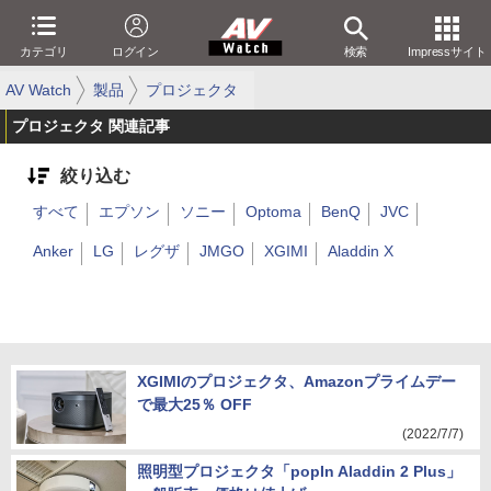
カテゴリ
ログイン
検索
Impressサイト
AV Watch
製品
プロジェクタ
プロジェクタ 関連記事
絞り込む
すべて
エプソン
ソニー
Optoma
BenQ
JVC
Anker
LG
レグザ
JMGO
XGIMI
Aladdin X
XGIMIのプロジェクタ、Amazonプライムデー
で最大25％ OFF
(2022/7/7)
照明型プロジェクタ「popIn Aladdin 2 Plus」