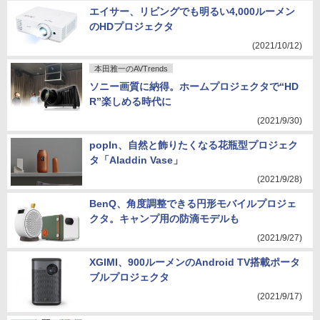
エイサー、リビングでも明るい4,000ルーメン
のHDプロジェクタ
(2021/10/12)
本田雅一のAVTrends
ソニー画質に納得。ホームプロジェクタで“HD
R”楽しめる時代に
(2021/9/30)
popIn、自然と飾りたくなる花瓶型プロジェク
タ「Aladdin Vase」
(2021/9/28)
BenQ、角度調整できる円形モバイルプロジェ
クタ。キャンプ用の防滴モデルも
(2021/9/27)
XGIMI、900ルーメンのAndroid TV搭載ポータ
ブルプロジェクタ
(2021/9/17)