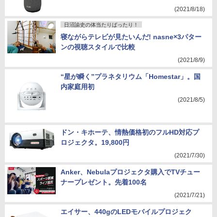
(2021/8/18)
日沼諭史の体当たりばったり！
寝ながらテレビが見たいんだ! nasne×3パター
ンの視聴スタイルで比較
(2021/8/9)
“星が瞬く”プラネタリウム「Homestar」。国
内家庭用初
(2021/8/5)
ドン・キホーテ、情熱価格初のフルHD対応プ
ロジェクタ。19,800円
(2021/7/30)
Anker、Nebulaプロジェクタ購入でTVチュー
ナープレゼント。先着100名
(2021/7/21)
エイサー、440gのLEDモバイルプロジェク