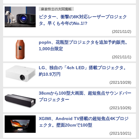
麻倉怜士の大閻魔帳
ビクター、衝撃の8K対応レーザープロジェク
タ。早くも今年のNo.1!?
(2021/11/2)
popIn、花瓶型プロジェクタを追加予約販売。
1,000台限定
(2021/11/1)
LG、独自の「4ch LED」搭載プロジェクタ。
約10.9万円
(2021/10/28)
38cmから100型大画面、超短焦点サウンドバー
プロジェクター
(2021/10/26)
XGIMI、Android TV搭載の超短焦点4Kプロジ
ェクタ。壁面20cmで100型
(2021/10/21)