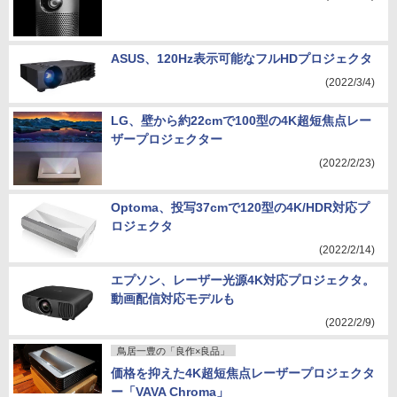
ASUS、120Hz表示可能なフルHDプロジェクタ
(2022/3/4)
LG、壁から約22cmで100型の4K超短焦点レー
ザープロジェクター
(2022/2/23)
Optoma、投写37cmで120型の4K/HDR対応プ
ロジェクタ
(2022/2/14)
エプソン、レーザー光源4K対応プロジェクタ。
動画配信対応モデルも
(2022/2/9)
鳥居一豊の「良作×良品」
価格を抑えた4K超短焦点レーザープロジェクタ
ー「VAVA Chroma」