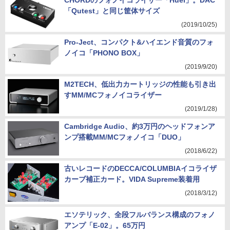
CHORDのフォノイコライザー「Huei」。DAC
「Qutest」と同じ筐体サイズ
(2019/10/25)
Pro-Ject、コンパクト&ハイエンド音質のフォ
ノイコ「PHONO BOX」
(2019/9/20)
M2TECH、低出力カートリッジの性能も引き出
すMM/MCフォノイコライザー
(2019/1/28)
Cambridge Audio、約3万円のヘッドフォンア
ンプ搭載MM/MCフォノイコ「DUO」
(2018/6/22)
古いレコードのDECCA/COLUMBIAイコライザ
カーブ補正カード。VIDA Supreme装着用
(2018/3/12)
エソテリック、全段フルバランス構成のフォノ
アンプ「E-02」。65万円