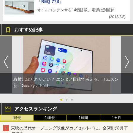
「REQ-77S」
オイルコンデンサを14個搭載。電源は別筐体
(2013/2/8)
おすすめ記事
縦横比はどれがいい？ エンタメ目線で考える、サムスン
新「Galaxy Z Fold」
●
●
●
アクセスランキング
1時間
24時間
1週間
1カ月
東映の歴代オープニング映像がカプセルトイに。全5種で8月下