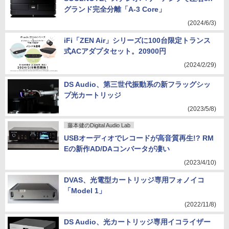
グランド完全分離「A-3 Core」
(2024/6/3)
iFi「ZEN Air」シリーズに100台限定トランス
式ACアダプタセット。20900円
(2024/2/29)
DS Audio、第三世代振動系の新フラッグシッ
プ光カートリッジ
(2023/5/8)
藤本健のDigital Audio Lab
USBオーディオでレコードが高音質再生!? RM
Eの新作AD/DAコンバータが凄い
(2023/4/10)
DVAS、光電型カートリッジ専用フォノイコ
「Model 1」
(2022/11/8)
DS Audio、光カートリッジ専用イコライザー