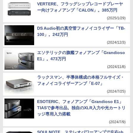
VERTERE、フラッグシップレコードプレーヤ
ー向けフォノアンプ「CALON」。385万円
(2025/1/29)
DS Audio初の真空管フォノイコライザー「TB-
100」。242万円
(2024/12/3)
エソテリックの旗艦フォノアンプ「Grandioso
E1」。473万円
(2024/11/8)
ラックスマン、半導体構成の本格フルサイズ・
フォノイコライザーアンプ「E-07」
(2024/7/25)
ESOTERIC、フォノアンプ「Grandioso E1」
TIASで参考出品。独自のXLR入力や光カートリ
ッジ専用入力搭載
(2024/7/9)
SOULNOTE、ステレオパワーアンプで左右ch