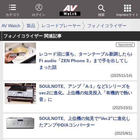
カテゴリ
ログイン
検索
Impressサイト
AV Watch
製品
レコードプレーヤー
フォノイコライザー
フォノイコライザー 関連記事
レコード沼に落ち、ターンテーブル新調したらi
Fi audio「ZEN Phono 3」まで手を出してし
まった話
(2025/11/14)
SOULNOTE、アンプ「A-1」など1シリーズを
ver.2に進化。上位機の知見投入「有機的で熱い
音」に
(2025/10/1)
SOULNOTE、上位機の知見で“Ver.2”に進化し
たアンプやD/Aコンバーター
(2025/9/1)