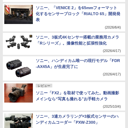
ソニー、「VENICE 2」を65mmフォーマット
化するセンサーブロック「RIALTO 65」開発発
表
(2026/6/4)
ソニー、3板式4Kセンサー搭載の業務用カメラ
「Rシリーズ」。撮像性能と拡張性強化
(2026/4/17)
ソニー、ハンディカム唯一の現行モデル「FDR
-AX45A」が生産完了に
(2026/4/17)
レビュー
ソニー「FX2」を取材で使ってみた。動画撮影
メインなら“写真も撮れる”お手軽カメラ
(2025/10/4)
ソニー、3連カメラリング×3板式センサーのハ
ンディカムコーダー「PXW-Z300」