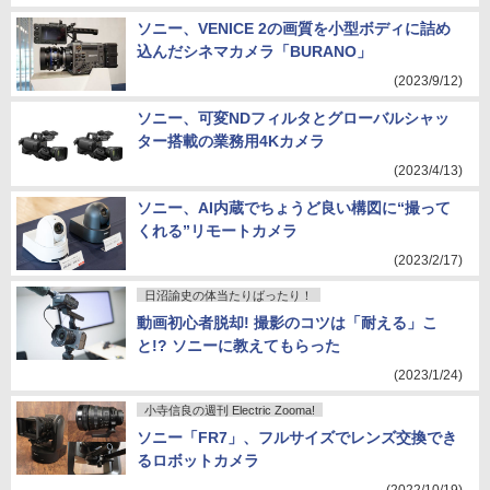
ソニー、VENICE 2の画質を小型ボディに詰め
込んだシネマカメラ「BURANO」
(2023/9/12)
ソニー、可変NDフィルタとグローバルシャッ
ター搭載の業務用4Kカメラ
(2023/4/13)
ソニー、AI内蔵でちょうど良い構図に“撮って
くれる”リモートカメラ
(2023/2/17)
日沼諭史の体当たりばったり！
動画初心者脱却! 撮影のコツは「耐える」こ
と!? ソニーに教えてもらった
(2023/1/24)
小寺信良の週刊 Electric Zooma!
ソニー「FR7」、フルサイズでレンズ交換でき
るロボットカメラ