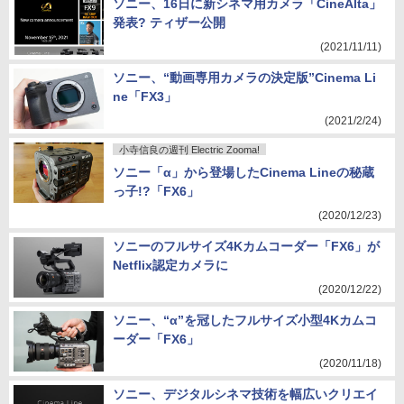
ソニー、16日に新シネマ用カメラ「CineAlta」
発表? ティザー公開
(2021/11/11)
ソニー、“動画専用カメラの決定版”Cinema Li
ne「FX3」
(2021/2/24)
小寺信良の週刊 Electric Zooma!
ソニー「α」から登場したCinema Lineの秘蔵
っ子!?「FX6」
(2020/12/23)
ソニーのフルサイズ4Kカムコーダー「FX6」が
Netflix認定カメラに
(2020/12/22)
ソニー、“α”を冠したフルサイズ小型4Kカムコ
ーダー「FX6」
(2020/11/18)
ソニー、デジタルシネマ技術を幅広いクリエイ