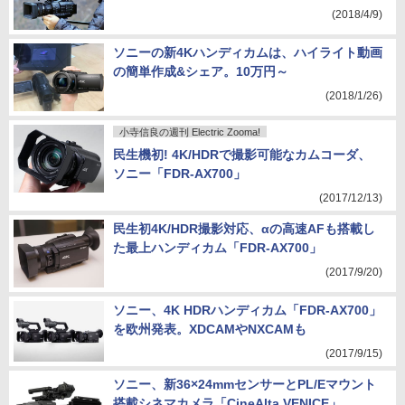
(2018/4/9)
ソニーの新4Kハンディカムは、ハイライト動画
の簡単作成&シェア。10万円～
(2018/1/26)
小寺信良の週刊 Electric Zooma!
民生機初! 4K/HDRで撮影可能なカムコーダ、
ソニー「FDR-AX700」
(2017/12/13)
民生初4K/HDR撮影対応、αの高速AFも搭載し
た最上ハンディカム「FDR-AX700」
(2017/9/20)
ソニー、4K HDRハンディカム「FDR-AX700」
を欧州発表。XDCAMやNXCAMも
(2017/9/15)
ソニー、新36×24mmセンサーとPL/Eマウント
搭載シネマカメラ「CineAlta VENICE」