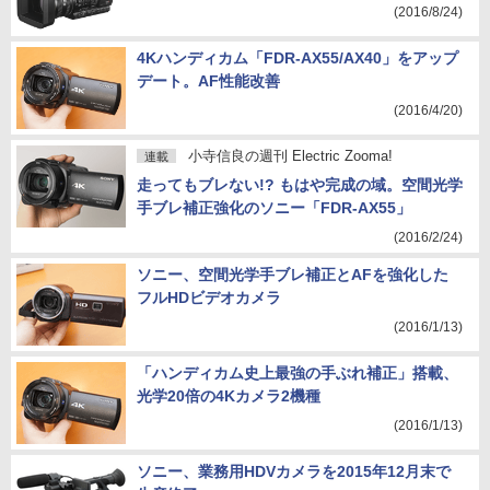
(2016/8/24)
4Kハンディカム「FDR-AX55/AX40」をアップ
デート。AF性能改善
(2016/4/20)
小寺信良の週刊 Electric Zooma!
連載
走ってもブレない!? もはや完成の域。空間光学
手ブレ補正強化のソニー「FDR-AX55」
(2016/2/24)
ソニー、空間光学手ブレ補正とAFを強化した
フルHDビデオカメラ
(2016/1/13)
「ハンディカム史上最強の手ぶれ補正」搭載、
光学20倍の4Kカメラ2機種
(2016/1/13)
ソニー、業務用HDVカメラを2015年12月末で