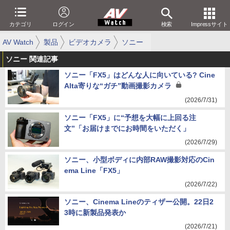
カテゴリ
ログイン
検索
Impressサイト
AV Watch
製品
ビデオカメラ
ソニー
ソニー 関連記事
ソニー「FX5」はどんな人に向いている? Cine
Alta寄りな“ガチ”動画撮影カメラ
(2026/7/31)
ソニー「FX5」に“予想を大幅に上回る注
文”「お届けまでにお時間をいただく」
(2026/7/29)
ソニー、小型ボディに内部RAW撮影対応のCin
ema Line「FX5」
(2026/7/22)
ソニー、Cinema Lineのティザー公開。22日2
3時に新製品発表か
(2026/7/21)