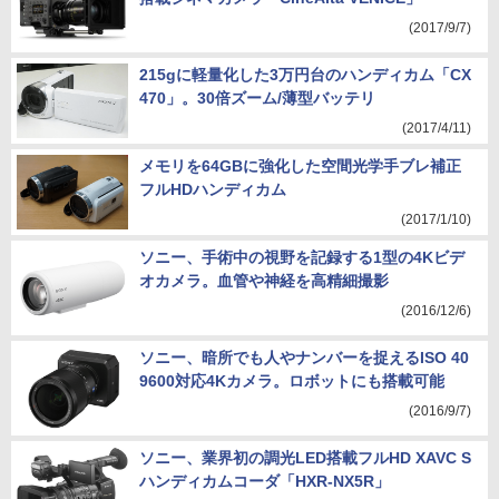
(2017/9/7)
215gに軽量化した3万円台のハンディカム「CX
470」。30倍ズーム/薄型バッテリ
(2017/4/11)
メモリを64GBに強化した空間光学手ブレ補正
フルHDハンディカム
(2017/1/10)
ソニー、手術中の視野を記録する1型の4Kビデ
オカメラ。血管や神経を高精細撮影
(2016/12/6)
ソニー、暗所でも人やナンバーを捉えるISO 40
9600対応4Kカメラ。ロボットにも搭載可能
(2016/9/7)
ソニー、業界初の調光LED搭載フルHD XAVC S
ハンディカムコーダ「HXR-NX5R」