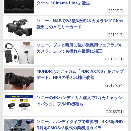
ターへ「Cinema Line」誕生
(2020/9/2)
ソニー、NABで2/3型3板式4Kカメラや10Gbps
読出しのメモリーカード
(2019/4/8)
ソニー、ブレと暗所に強い業務用ウェアラブル
カメラ。走っても揺れを最適に補正
(2018/8/21)
4K/HDRハンディカム「FDR-AX700」をアップ
デート。HFRの手ぶれ補正改善
(2018/7/24)
ソニーの4Kハンディカム購入で1万円キャッシ
ュバック。フルHD機種も
(2018/7/11)
ソニー、ハンディタイプで世界初、4K/60p/HD
R対応CMOS×3板式の業務用カメラ