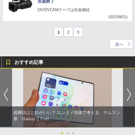
生産終了
DV/DVCAMテープは生産継続
(2015/9/21)
1
2
3
次へ
おすすめ記事
縦横比はどれがいい？ エンタメ目線で考える、サムスン
新「Galaxy Z Fold」
●
●
●