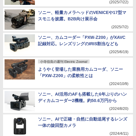
(2025/7/22)
ソニー、軽量カメラヘッドのVENICEや17型マ
スモニを披露。B2B向け展示会
(2025/7/2)
ソニー、カムコーダー「PXW-Z200」がXAVC
記録対応。レンズリングのIRIS割当なども
(2025/6/19)
小寺信良の週刊 Electric Zooma!
ようやく登場した業務用カムコーダ、ソニー
「PXW-Z200」の柔軟性とは
(2024/10/9)
ソニー、AI活用のAFも搭載した6年ぶりのハン
ディカムコーダー2機種。約50.6万円から
(2024/8/20)
ソニー、AIで正確・自然に自動追尾するレンズ
一体の旋回型カメラ
(2024/4/11)