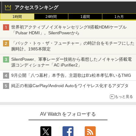
アクセスランキング
1時間
24時間
1週間
1カ月
世界初アクティブノイズキャンセリングII搭載HDMIケーブル
「Pulsar HDMI」。SilentPowerから
「バック・トゥ・ザ・フューチャー」の時計台をモチーフにした
腕時計。1985本限定
SilentPower、軍事レーダー技術から着想したノイキャン搭載電
源コンディショナー「AC iPurifier2」
9月公開「八つ墓村」本予告。主題歌はB'z松本孝弘率いるTMG
純正の有線CarPlay/Android Autoをワイヤレス化するアダプタ
もっと見る
AV Watch をフォローする