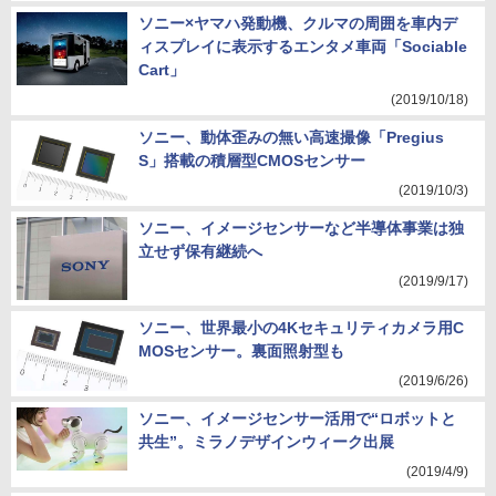
ソニー×ヤマハ発動機、クルマの周囲を車内デ
ィスプレイに表示するエンタメ車両「Sociable
Cart」
(2019/10/18)
ソニー、動体歪みの無い高速撮像「Pregius
S」搭載の積層型CMOSセンサー
(2019/10/3)
ソニー、イメージセンサーなど半導体事業は独
立せず保有継続へ
(2019/9/17)
ソニー、世界最小の4Kセキュリティカメラ用C
MOSセンサー。裏面照射型も
(2019/6/26)
ソニー、イメージセンサー活用で“ロボットと
共生”。ミラノデザインウィーク出展
(2019/4/9)