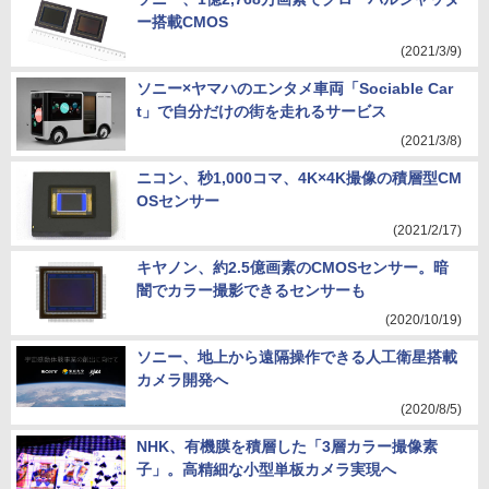
ー搭載CMOS
(2021/3/9)
ソニー×ヤマハのエンタメ車両「Sociable Car
t」で自分だけの街を走れるサービス
(2021/3/8)
ニコン、秒1,000コマ、4K×4K撮像の積層型CM
OSセンサー
(2021/2/17)
キヤノン、約2.5億画素のCMOSセンサー。暗
闇でカラー撮影できるセンサーも
(2020/10/19)
ソニー、地上から遠隔操作できる人工衛星搭載
カメラ開発へ
(2020/8/5)
NHK、有機膜を積層した「3層カラー撮像素
子」。高精細な小型単板カメラ実現へ