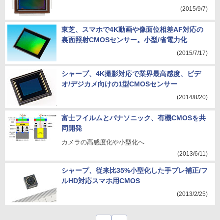
(2015/9/7)
東芝、スマホで4K動画や像面位相差AF対応の
裏面照射CMOSセンサー。小型/省電力化
(2015/7/17)
シャープ、4K撮影対応で業界最高感度、ビデ
オ/デジカメ向けの1型CMOSセンサー
(2014/8/20)
富士フイルムとパナソニック、有機CMOSを共
同開発
カメラの高感度化や小型化へ
(2013/6/11)
シャープ、従来比35%小型化した手ブレ補正/フ
ルHD対応スマホ用CMOS
(2013/2/25)