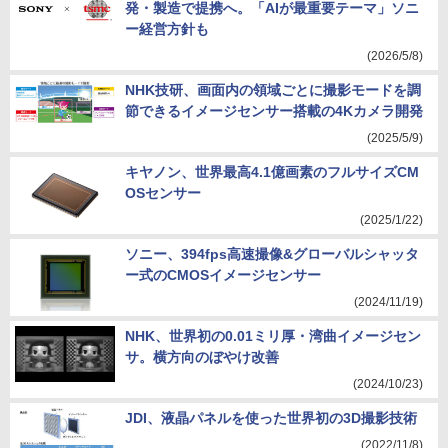
発・製造で提携へ。「AIが最重要テーマ」ソニ
ー経営方針も
(2026/5/8)
NHK技研、画面内の領域ごとに撮影モードを調
節できるイメージセンサー搭載の4Kカメラ開発
(2025/5/9)
キヤノン、世界最高4.1億画素のフルサイズCM
OSセンサー
(2025/1/22)
ソニー、394fps高速撮像&グローバルシャッタ
ー式のCMOSイメージセンサー
(2024/11/19)
NHK、世界初の0.01ミリ厚・湾曲イメージセン
サ。横方向のぼやけ改善
(2024/10/23)
JDI、液晶パネルを使った世界初の3D撮影技術
(2022/11/8)