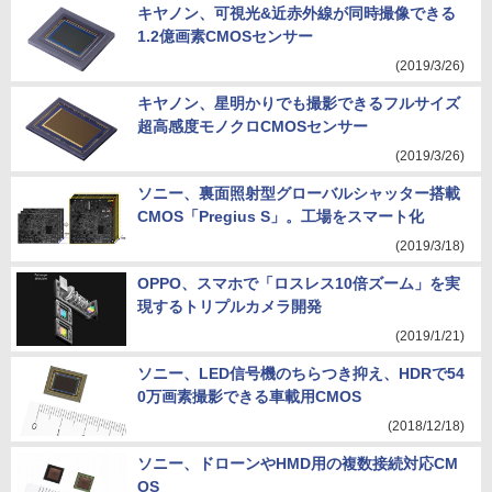
キヤノン、可視光&近赤外線が同時撮像できる
1.2億画素CMOSセンサー
(2019/3/26)
キヤノン、星明かりでも撮影できるフルサイズ
超高感度モノクロCMOSセンサー
(2019/3/26)
ソニー、裏面照射型グローバルシャッター搭載
CMOS「Pregius S」。工場をスマート化
(2019/3/18)
OPPO、スマホで「ロスレス10倍ズーム」を実
現するトリプルカメラ開発
(2019/1/21)
ソニー、LED信号機のちらつき抑え、HDRで54
0万画素撮影できる車載用CMOS
(2018/12/18)
ソニー、ドローンやHMD用の複数接続対応CM
OS