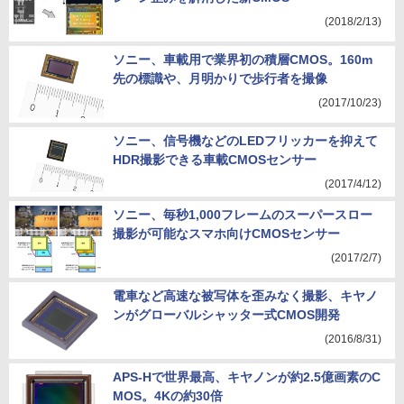
(2018/2/13)
ソニー、車載用で業界初の積層CMOS。160m
先の標識や、月明かりで歩行者を撮像
(2017/10/23)
ソニー、信号機などのLEDフリッカーを抑えて
HDR撮影できる車載CMOSセンサー
(2017/4/12)
ソニー、毎秒1,000フレームのスーパースロー
撮影が可能なスマホ向けCMOSセンサー
(2017/2/7)
電車など高速な被写体を歪みなく撮影、キヤノ
ンがグローバルシャッター式CMOS開発
(2016/8/31)
APS-Hで世界最高、キヤノンが約2.5億画素のC
MOS。4Kの約30倍