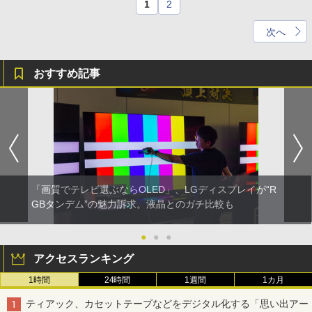
1
2
次へ
おすすめ記事
「画質でテレビ選ぶならOLED」、LGディスプレイが“R
GBタンデム”の魅力訴求。液晶とのガチ比較も
●
●
●
アクセスランキング
1時間
24時間
1週間
1カ月
ティアック、カセットテープなどをデジタル化する「思い出アー