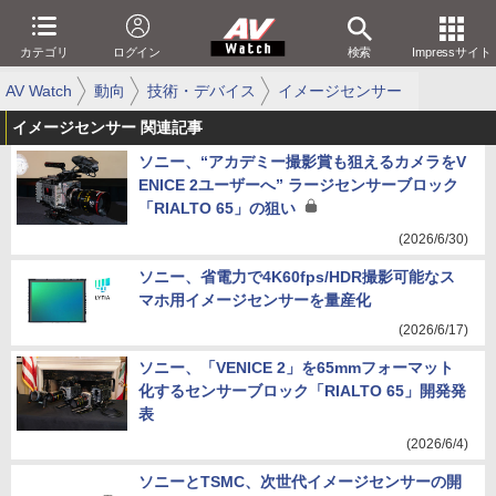
カテゴリ
ログイン
検索
Impressサイト
AV Watch
動向
技術・デバイス
イメージセンサー
イメージセンサー 関連記事
ソニー、“アカデミー撮影賞も狙えるカメラをV
ENICE 2ユーザーへ” ラージセンサーブロック
「RIALTO 65」の狙い
(2026/6/30)
ソニー、省電力で4K60fps/HDR撮影可能なス
マホ用イメージセンサーを量産化
(2026/6/17)
ソニー、「VENICE 2」を65mmフォーマット
化するセンサーブロック「RIALTO 65」開発発
表
(2026/6/4)
ソニーとTSMC、次世代イメージセンサーの開