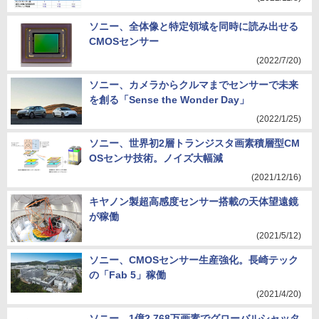
ソニー、全体像と特定領域を同時に読み出せる
CMOSセンサー
(2022/7/20)
ソニー、カメラからクルマまでセンサーで未来
を創る「Sense the Wonder Day」
(2022/1/25)
ソニー、世界初2層トランジスタ画素積層型CM
OSセンサ技術。ノイズ大幅減
(2021/12/16)
キヤノン製超高感度センサー搭載の天体望遠鏡
が稼働
(2021/5/12)
ソニー、CMOSセンサー生産強化。長崎テック
の「Fab 5」稼働
(2021/4/20)
ソニー、1億2,768万画素でグローバルシャッタ