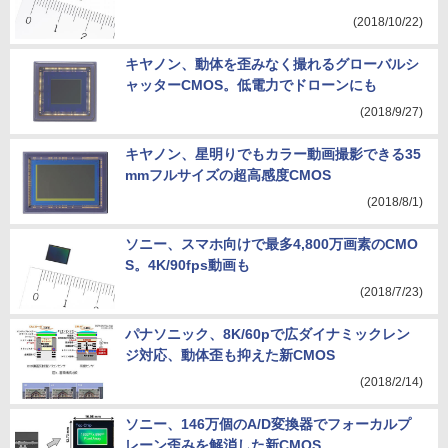
(2018/10/22)
キヤノン、動体を歪みなく撮れるグローバルシ
ャッターCMOS。低電力でドローンにも
(2018/9/27)
キヤノン、星明りでもカラー動画撮影できる35
mmフルサイズの超高感度CMOS
(2018/8/1)
ソニー、スマホ向けで最多4,800万画素のCMO
S。4K/90fps動画も
(2018/7/23)
パナソニック、8K/60pで広ダイナミックレン
ジ対応、動体歪も抑えた新CMOS
(2018/2/14)
ソニー、146万個のA/D変換器でフォーカルプ
レーン歪みを解消した新CMOS