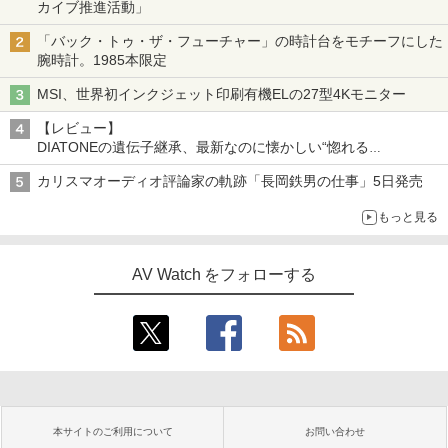
カイブ推進活動」
「バック・トゥ・ザ・フューチャー」の時計台をモチーフにした
腕時計。1985本限定
MSI、世界初インクジェット印刷有機ELの27型4Kモニター
【レビュー】
DIATONEの遺伝子継承、最新なのに懐かしい“惚れる
音”Tecnologia e Cuore「DS-TC52B」を聴く
カリスマオーディオ評論家の軌跡「長岡鉄男の仕事」5日発売
もっと見る
AV Watch をフォローする
本サイトのご利用について
お問い合わせ