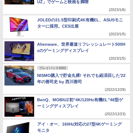
UZ」でゲームと映画を満喫
(2023/1/6)
JOLEDの31.5型印刷式4K有機EL、ASUSモニ
ターに採用。CES出展
(2023/1/5)
Alienware、世界最速リフレッシュレート500H
zのゲーミングディスプレイ
(2023/1/5)
プレイバック2022
NISMO購入で貯金丸裸! それでも経済回した'22
年の善司史 by 西川善司
(2022/12/29)
BenQ、MOBIUZ初“4K/120Hz有機EL”48型ゲ
ーミングディスプレイ
(2022/12/23)
アイ・オー、160Hz対応の27型4Kゲーミング
モニタ