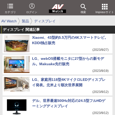
カテゴリ
ログイン
検索
Impressサイト
AV Watch
製品
ディスプレイ
ディスプレイ 関連記事
Xiaomi、43型約5.5万円の4Kスマートテレビ。
KDDI独占販売
(2023/9/27)
LG、webOS搭載モニタに27型からの新モデ
ル。Makuake先行販売
(2023/9/19)
LG、家庭用118型4KマイクロLEDディスプレ
イ発表。北米より順次世界展開
(2023/9/12)
デル、世界最速500Hz対応の24.5型フルHDゲ
ーミングディスプレイ
(2023/9/12)