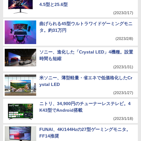
4.5型と25.6型
(2023/2/17)
曲げられる45型ウルトラワイドゲーミングモニ
タ。約31万円
(2023/2/8)
ソニー、進化した「Crystal LED」4機種。設置
時間も短縮
(2023/1/31)
米ソニー、薄型軽量・省エネで低価格化したCr
ystal LED
(2023/1/27)
ニトリ、34,900円のチューナーレステレビ。4
K43型でAndroid搭載
(2023/1/18)
FUNAI、4K/144Hzの27型ゲーミングモニタ。
FF14推奨