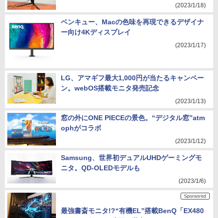
(2023/1/18)
ベンキュー、Macの色味を再現できるデザイナ
ー向け4Kディスプレイ
(2023/1/17)
LG、アマギフ最大1,000円が当たるキャンペー
ン。webOS搭載モニタ発売記念
(2023/1/13)
窓の外にONE PIECEの景色。“デジタル窓”atm
ophがコラボ
(2023/1/12)
Samsung、世界初デュアルUHDゲーミングモ
ニタ。QD-OLEDモデルも
(2023/1/6)
最強書斎モニタ!?“有機EL”搭載BenQ「EX480