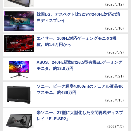
(2023/5/12)
韓国LG、アスペクト比32:9で240Hz対応の湾
曲ディスプレイ
(2023/5/10)
エイサー、100Hz対応ゲーミングモニタ3機
種。約1.6万円から
(2023/5/9)
ASUS、240Hz駆動の26.5型有機ELゲーミング
モニタ。約13.9万円
(2023/4/21)
ソニー、ピーク輝度4,000nitのデュアル液晶4K
マスモニ。約438万円
(2023/4/13)
米ソニー、27型に大型化した空間再現ディスプ
レイ「ELF-SR2」
(2023/4/5)