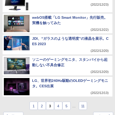
(2022/12/23)
webOS搭載「LG Smart Monitor」先行販売。
実機を触ってみた
(2022/12/22)
JDI、“ガラスのような透明度”の液晶を展示。C
ES 2023
(2022/12/20)
ソニーのゲーミングモニタ、スタンバイから起
動しない不具合修正
(2022/12/20)
LG、世界初240Hz駆動のOLEDゲーミングモニ
タ。CES出展
(2022/12/13)
1
2
3
4
5
…
11