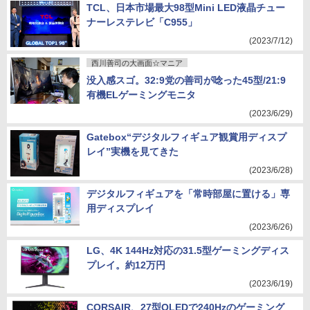
TCL、日本市場最大98型Mini LED液晶チュー
ナーレステレビ「C955」
(2023/7/12)
西川善司の大画面☆マニア
没入感スゴ。32:9党の善司が唸った45型/21:9
有機ELゲーミングモニタ
(2023/6/29)
Gatebox“デジタルフィギュア観賞用ディスプ
レイ”実機を見てきた
(2023/6/28)
デジタルフィギュアを「常時部屋に置ける」専
用ディスプレイ
(2023/6/26)
LG、4K 144Hz対応の31.5型ゲーミングディス
プレイ。約12万円
(2023/6/19)
CORSAIR、27型OLEDで240Hzのゲーミング