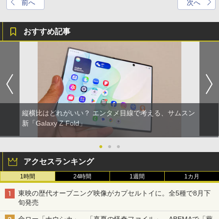
前へ
次へ
おすすめ記事
縦横比はどれがいい？ エンタメ目線で考える、サムスン
新「Galaxy Z Fold」
●
●
●
アクセスランキング
1時間
24時間
1週間
1カ月
東映の歴代オープニング映像がカプセルトイに。全5種で8月下
旬発売