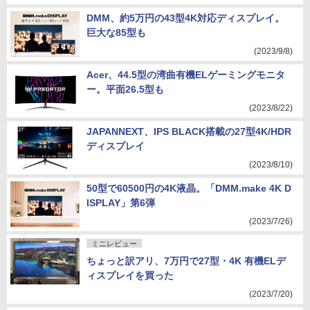
DMM、約5万円の43型4K対応ディスプレイ。
巨大な85型も
(2023/9/8)
Acer、44.5型の湾曲有機ELゲーミングモニタ
ー。平面26.5型も
(2023/8/22)
JAPANNEXT、IPS BLACK搭載の27型4K/HDR
ディスプレイ
(2023/8/10)
50型で60500円の4K液晶。「DMM.make 4K D
ISPLAY」第6弾
(2023/7/26)
ミニレビュー
ちょっと訳アリ、7万円で27型・4K 有機ELデ
ィスプレイを買った
(2023/7/20)