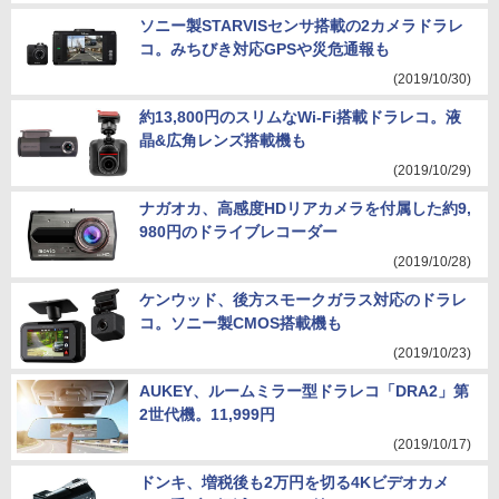
ソニー製STARVISセンサ搭載の2カメラドラレ
コ。みちびき対応GPSや災危通報も
(2019/10/30)
約13,800円のスリムなWi-Fi搭載ドラレコ。液
晶&広角レンズ搭載機も
(2019/10/29)
ナガオカ、高感度HDリアカメラを付属した約9,
980円のドライブレコーダー
(2019/10/28)
ケンウッド、後方スモークガラス対応のドラレ
コ。ソニー製CMOS搭載機も
(2019/10/23)
AUKEY、ルームミラー型ドラレコ「DRA2」第
2世代機。11,999円
(2019/10/17)
ドンキ、増税後も2万円を切る4Kビデオカメ