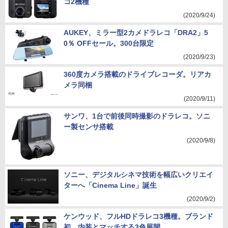
コ2機種
(2020/9/24)
AUKEY、ミラー型2カメドラレコ「DRA2」5
0％ OFFセール。300台限定
(2020/9/23)
360度カメラ搭載のドライブレコーダ。リアカ
メラ同梱
(2020/9/11)
サンワ、1台で前後同時撮影のドラレコ。ソニ
ー製センサ搭載
(2020/9/8)
ソニー、デジタルシネマ技術を幅広いクリエイ
ターへ「Cinema Line」誕生
(2020/9/2)
ケンウッド、フルHDドラレコ3機種。ブランド
初、内装とマッチする3色展開