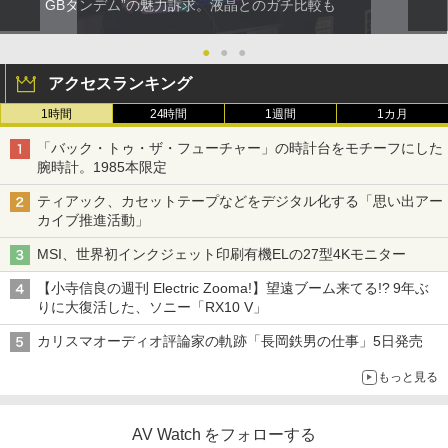
GBタンデム”の魅力訴求。液晶とのガチ比較も
●
●
●
アクセスランキング
1時間
24時間
1週間
1カ月
「バック・トゥ・ザ・フューチャー」の時計台をモチーフにした
腕時計。1985本限定
ティアック、カセットテープなどをデジタル化する「思い出アー
カイブ推進活動」
MSI、世界初インクジェット印刷有機ELの27型4Kモニター
【小寺信良の週刊 Electric Zooma!】望遠ブーム来てる!? 9年ぶ
りに大復活した、ソニー「RX10 V」
カリスマオーディオ評論家の軌跡「長岡鉄男の仕事」5日発売
もっと見る
AV Watch をフォローする