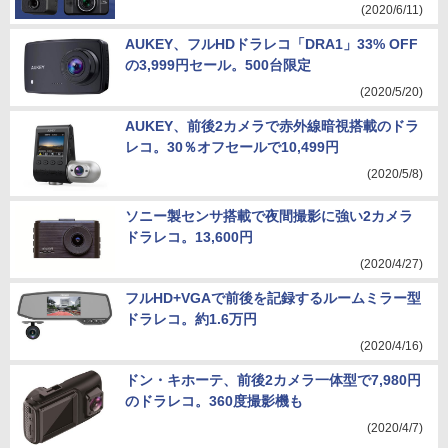
(2020/6/11)
AUKEY、フルHDドラレコ「DRA1」33% OFF
の3,999円セール。500台限定
(2020/5/20)
AUKEY、前後2カメラで赤外線暗視搭載のドラ
レコ。30％オフセールで10,499円
(2020/5/8)
ソニー製センサ搭載で夜間撮影に強い2カメラ
ドラレコ。13,600円
(2020/4/27)
フルHD+VGAで前後を記録するルームミラー型
ドラレコ。約1.6万円
(2020/4/16)
ドン・キホーテ、前後2カメラ一体型で7,980円
のドラレコ。360度撮影機も
(2020/4/7)