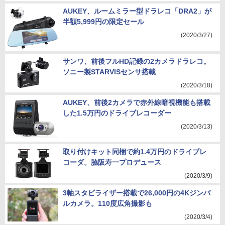
AUKEY、ルームミラー型ドラレコ「DRA2」が
半額5,999円の限定セール
(2020/3/27)
サンワ、前後フルHD記録の2カメラドラレコ。
ソニー製STARVISセンサ搭載
(2020/3/18)
AUKEY、前後2カメラで赤外線暗視機能も搭載
した1.5万円のドライブレコーダー
(2020/3/13)
取り付けキット同梱で約1.4万円のドライブレ
コーダ。脇阪寿一プロデュース
(2020/3/9)
3軸スタビライザー搭載で26,000円の4Kジンバ
ルカメラ。110度広角撮影も
(2020/3/4)