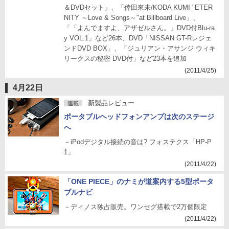
＆DVDセット」、「倖田來未/KODA KUMI "ETER
NITY ～Love & Songs～"at Billboard Live」、
「「よんでますよ、アザゼルさん。」DVD付Blu-ra
y VOL.1」など26本、DVD「NISSAN GT-Rレジェ
ンドDVD BOX」、「ジュリアン・アサンジ ウィキ
リークスの秘密 DVD付」など23本を追加
(2011/4/25)
4月22日
新製品レビュー
連載
ポータブルヘッドフォンアンプは次のステージ
へ
－iPodデジタル接続の音は? フォステクス「HP-P
1」
(2011/4/22)
「ONE PIECE」のナミが道案内する5型ポータ
ブルナビ
－ディノス独占販売。ワンセグ搭載で2万個限定
(2011/4/22)