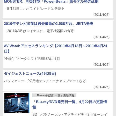
MONSTER、耳掛け型「Power Beats」黒モデル発売延期
－5月21日に。ホワイト/レッドは発売中
(2011/4/25)
2010年テレビ出荷は過去最高の2,568万台。JEITA発表
－2011年3月はマイナスに。電子機器国内出荷
(2011/4/25)
AV Watchアクセスランキング【2011年4月18日～2011年4月24
日】
“全録”、“ピークシフト”REGZAに注目
(2011/4/25)
ダイジェストニュース(4月25日)
バッファロー、PC用地デジチューナアップデートなど
(2011/4/25)
「Blu-ray発売日一覧」更新情報
「Blu-ray/DVD発売日一覧」4月22日の更新情
報
BD「パラノーマル・アクティビティ2 ブルーレイ