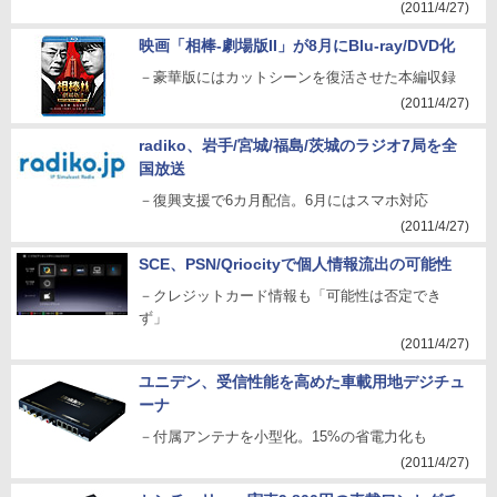
(2011/4/27)
映画「相棒-劇場版II」が8月にBlu-ray/DVD化
－豪華版にはカットシーンを復活させた本編収録
(2011/4/27)
radiko、岩手/宮城/福島/茨城のラジオ7局を全
国放送
－復興支援で6カ月配信。6月にはスマホ対応
(2011/4/27)
SCE、PSN/Qriocityで個人情報流出の可能性
－クレジットカード情報も「可能性は否定でき
ず」
(2011/4/27)
ユニデン、受信性能を高めた車載用地デジチュ
ーナ
－付属アンテナを小型化。15%の省電力化も
(2011/4/27)