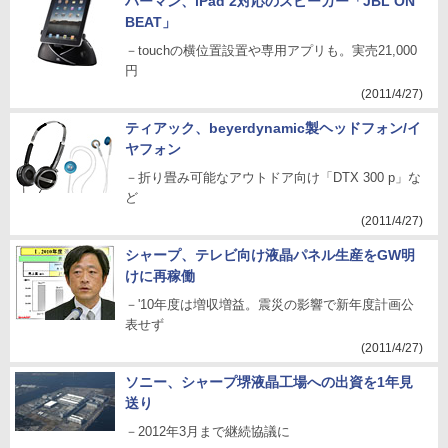
ハーマン、iPad 2対応のスピーカー「JBL ON
BEAT」
－touchの横位置設置や専用アプリも。実売21,000
円
(2011/4/27)
ティアック、beyerdynamic製ヘッドフォン/イ
ヤフォン
－折り畳み可能なアウトドア向け「DTX 300 p」な
ど
(2011/4/27)
シャープ、テレビ向け液晶パネル生産をGW明
けに再稼働
－'10年度は増収増益。震災の影響で新年度計画公
表せず
(2011/4/27)
ソニー、シャープ堺液晶工場への出資を1年見
送り
－2012年3月まで継続協議に