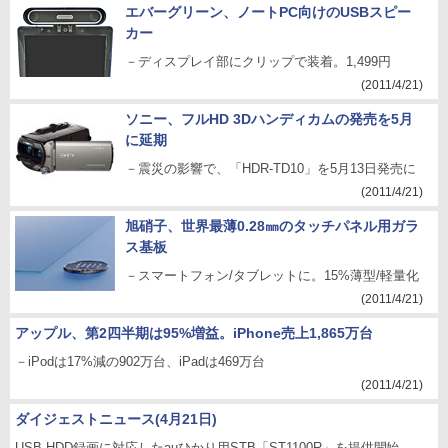
エバーグリーン、ノートPC向けのUSBスピー
カー
－ディスプレイ部にクリップで装着。1,499円
(2011/4/21)
ソニー、フルHD 3Dハンディカムの発売を5月
に延期
－震災の影響で、「HDR-TD10」を5月13日発売に
(2011/4/21)
旭硝子、世界最薄0.28㎜のタッチパネル用ガラ
ス基板
－スマートフォン/タブレットに。15%薄型/軽量化
(2011/4/21)
アップル、第2四半期は95%増益。iPhone売上1,865万台
－iPodは17%減の902万台、iPadは469万台
(2011/4/21)
ダイジェストニュース(4月21日)
USB HDD録画に対応したauひかり用STB「ST1100R」を提供開始