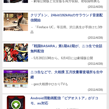
－劇場公開版と完全版を両方収録。初収録特典も
(2011/4/28)
クリプトン、24bit/192kHzのサラウンド音楽配
信開始
－「Fireface UC」等活用。沢口真生が手掛けた3作
品
(2011/4/28)
「戦国BASARA」第1期&2期が、ニコ生で全話
無料配信
－5月28日13時から。6月4日には劇場版公開
(2011/4/28)
ニコ生などで、大相撲 五月技量審査場所を生中
継
－goo大相撲やひかりTVも
(2011/4/28)
Android用動画配信「ビデオストア」がドコ
モ、au対応