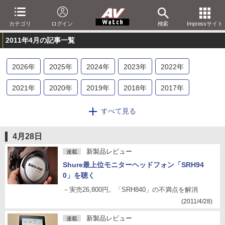
カテゴリ
ログイン
検索
Impressサイト
2011年4月の記事一覧
2026
年
2025
年
2024
年
2023
年
2022
年
2021
年
2020
年
2019
年
2018
年
2017
年
2016
年
2015
年
2014
年
2013
年
2012
年
すべて見る
2011
年
2010
年
2009
年
2008
年
2007
年
4月28日
2006
年
2005
年
2004
年
2003
年
2002
年
新製品レビュー
連載
Shure最上位モニターヘッドフォン「SRH94
2001
年
0」を聴く
－実売26,800円。「SRH840」の不満点を解消
(2011/4/28)
新製品レビュー
連載