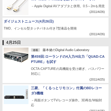
－Apple Digital AVアダプタと併用。0.5～2mを用意
(2011/4/26)
ダイジェストニュース(4月26日)
TMD、インセル型タッチパネル付き7型液晶を開発
(2011/4/26)
4月25日
藤本健のDigital Audio Laboratory
連載
第459回:ローランドの4入力/4出力「QUAD-CA
PTURE」を試す
OCTA-CAPTUREの高機能を受け継ぎ、バスパワー
対応に
(2011/4/25)
三菱、「くるっとリモコン」付属のBDレコー
ダ3機種
－両面ボタンでTV/レコーダ操作。3D再生/W録対
応