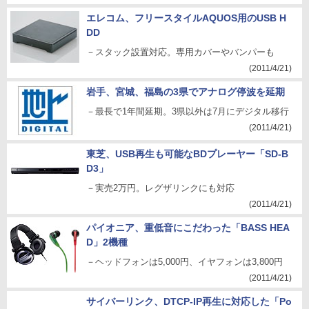
エレコム、フリースタイルAQUOS用のUSB H
DD
－スタック設置対応。専用カバーやバンパーも
(2011/4/21)
岩手、宮城、福島の3県でアナログ停波を延期
－最長で1年間延期。3県以外は7月にデジタル移行
(2011/4/21)
東芝、USB再生も可能なBDプレーヤー「SD-B
D3」
－実売2万円。レグザリンクにも対応
(2011/4/21)
パイオニア、重低音にこだわった「BASS HEA
D」2機種
－ヘッドフォンは5,000円、イヤフォンは3,800円
(2011/4/21)
サイバーリンク、DTCP-IP再生に対応した「Po