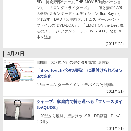
BD「特攻野郎Aチーム THE MOVIE(無敵バージョ
ン)」、「ロング・ライダーズ」、「僕と妻の1778
の物語 スタンダード・エディションBlue-Ray」な
ど132本、DVD「装甲騎兵ボトムズ ペールゼン・
ファイルズ DVD-BOX」、「EMOTION the Best 魔
法のステージ ファンシーララ DVD-BOX」など19
本を追加
(2011/4/22)
4月21日
大河原克行のデジタル家電 -最前線-
連載
「iPod touchが50%突破」に裏付けられるiPo
dの進化
“iPod = エンターテイメントデバイス”が明確に
(2011/4/21)
シャープ、家庭内で持ち運べる「フリースタイ
ルAQUOS」
－20型から展開。壁掛けやUSB HDD録画、DLNA
に対応
(2011/4/21)