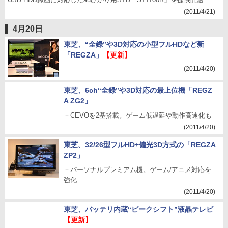
(2011/4/21)
4月20日
東芝、“全録”や3D対応の小型フルHDなど新
「REGZA」
【更新】
(2011/4/20)
東芝、6ch“全録”や3D対応の最上位機「REGZ
A ZG2」
－CEVOを2基搭載。ゲーム低遅延や動作高速化も
(2011/4/20)
東芝、32/26型フルHD+偏光3D方式の「REGZA
ZP2」
－パーソナルプレミアム機。ゲーム/アニメ対応を
強化
(2011/4/20)
東芝、バッテリ内蔵“ピークシフト”液晶テレビ
【更新】