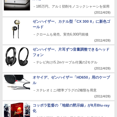
－185万円。アルミ切削モノコックシャーシを採用
(2011/4/28)
ゼンハイザー、カナル型「CX 300 II」に新色ゴ
ールド
－クロームも発売。実売6,000円前後
(2011/4/28)
ゼンハイザー、片耳ずつ音量調整できるヘッド
フォン
－テレビ向け/5.2mケーブル付属の2モデル
(2011/4/28)
オヤイデ、ゼンハイザー「HD650」用のケーブ
ル
－ステレオミニ/標準プラグの2種類を用意
(2011/4/28)
コッポラ監督の「地獄の黙示録」が8月Blu-ray
化