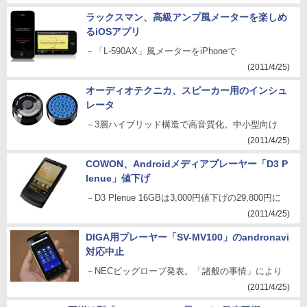
ラックスマン、高級アンプ風メーターを楽しめ
るiOSアプリ
－「L-590AX」風メーターをiPhoneで
(2011/4/25)
オーディオテクニカ、スピーカー用のインシュ
レータ
－3層ハイブリッド構造で高音質化。中小型向け
(2011/4/25)
COWON、Androidメディアプレーヤー「D3 P
lenue」値下げ
－D3 Plenue 16GBは3,000円値下げの29,800円に
(2011/4/25)
DIGA用プレーヤー「SV-MV100」のandronavi
対応中止
－NECビッグローブ発表。「諸般の事情」により
(2011/4/25)