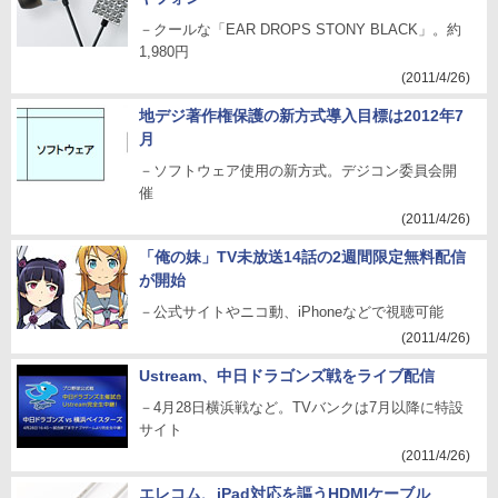
－クールな「EAR DROPS STONY BLACK」。約
1,980円
(2011/4/26)
地デジ著作権保護の新方式導入目標は2012年7
月
－ソフトウェア使用の新方式。デジコン委員会開
催
(2011/4/26)
「俺の妹」TV未放送14話の2週間限定無料配信
が開始
－公式サイトやニコ動、iPhoneなどで視聴可能
(2011/4/26)
Ustream、中日ドラゴンズ戦をライブ配信
－4月28日横浜戦など。TVバンクは7月以降に特設
サイト
(2011/4/26)
エレコム、iPad対応を謳うHDMIケーブル