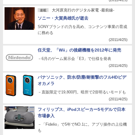
(2011/4/25)
大河原克行のデジタル家電 -最前線-
連載
ソニー・大賀典雄氏が逝去
SONYブランドの力を高め、コンテンツ事業の育成
に務める
(2011/4/25)
任天堂、「Wii」の後継機種を2012年に発売
－6月のゲーム展示会「E3」で仕様を発表
(2011/4/25)
パナソニック、防水/防塵/耐衝撃のフルHDビデ
オカメラ
－直販限定で19,800円。暗所で2倍明るいモードも
(2011/4/25)
フィリップス、iPodスピーカー5モデルで日本
市場参入
－「Fidelio」で5年でNO.1に。アプリ操作の上位機
も