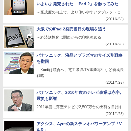
いよいよ発売された「iPad 2」を触ってみた
－完成度の向上で、より使いやすいタブレットに
(2011/4/28)
大阪でのiPad 2発売当日の現場を追う
－経済活性化は関西からの印象強める
(2011/4/28)
パナソニック、液晶とプラズマのサイズ別戦略
を撤回
－Xactiは統合へ。電工吸収/TV事業再生など新成長
戦略
(2011/4/28)
パナソニック、2010年度のテレビ事業は赤字。
震災も影響
2011年度に薄型テレビで2,500万台の出荷を目指す
(2011/4/28)
アクシス、Ayreの新ステレオパワーアンプ「V
X-R」