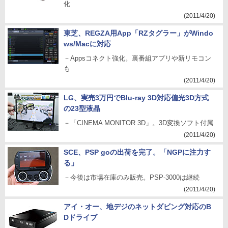
化
(2011/4/20)
東芝、REGZA用App「RZタグラー」がWindo
ws/Macに対応
－Appsコネクト強化。裏番組アプリや新リモコン
も
(2011/4/20)
LG、実売3万円でBlu-ray 3D対応偏光3D方式
の23型液晶
－「CINEMA MONITOR 3D」。3D変換ソフト付属
(2011/4/20)
SCE、PSP goの出荷を完了。「NGPに注力す
る」
－今後は市場在庫のみ販売。PSP-3000は継続
(2011/4/20)
アイ・オー、地デジのネットダビング対応のB
Dドライブ