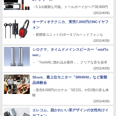
－5.1ch展開も可能。トールボーイがペア39,800円
(2011/4/26)
オーディオテクニカ、実売7,000円のNCイヤフ
ォン
－新開発ユニットのポータブルヘッドフォンも
(2011/4/26)
シロクマ、タイムドメインスピーカー「midTo
wer」
－「Yoshii9に惚れ込み製作」。クリアな音を追求
(2011/4/26)
Shure、最上位モニター「SRH940」など新製
品体験会
－実売9,500円のカナル「SE215」やDJ用の音も体
験
(2011/4/26)
エレコム、脱かわいい系デザインの女性向けイ
ヤフォン