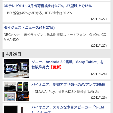
3Dテレビの1～3月出荷構成比は3.7%。37型以上で15%
－BD機器は45%が3D対応。IPTV比率は60.2%
(2011/4/27)
ダイジェストニュース(4月27日)
NECカシオ、米ベライゾンに防水耐衝撃スマートフォン「G’zOne CO
MMANDO」
(2011/4/27)
4月26日
ソニー、Android 3.0搭載「Sony Tablet」を
秋以降発売
【更新】
(2011/4/26)
パイオニア、制御アプリ強化のAVアンプ3機種
－DLNA/AirPlay。複数のiOSと接続するAir Jam
(2011/4/26)
パイオニア、スリムな木目スピーカー「S-LM
2」シリーズ