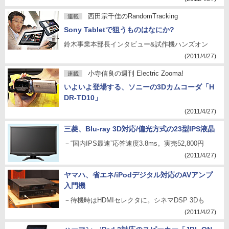
西田宗千佳のRandomTracking
連載
Sony Tabletで狙うものはなにか?
鈴木事業本部長インタビュー&試作機ハンズオン
(2011/4/27)
小寺信良の週刊 Electric Zooma!
連載
いよいよ登場する、ソニーの3Dカムコーダ「H
DR-TD10」
(2011/4/27)
三菱、Blu-ray 3D対応/偏光方式の23型IPS液晶
－“国内IPS最速”応答速度3.8ms。実売52,800円
(2011/4/27)
ヤマハ、省エネ/iPodデジタル対応のAVアンプ
入門機
－待機時はHDMIセレクタに。シネマDSP 3Dも
(2011/4/27)