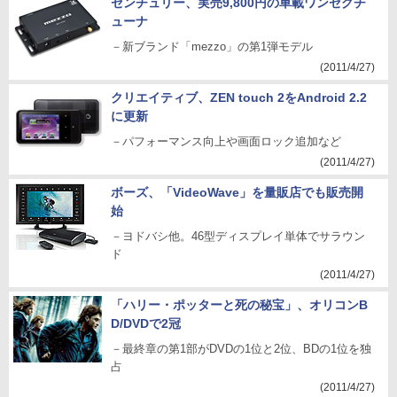
センチュリー、実売9,800円の車載ワンセグチ
ューナ
－新ブランド「mezzo」の第1弾モデル
(2011/4/27)
クリエイティブ、ZEN touch 2をAndroid 2.2
に更新
－パフォーマンス向上や画面ロック追加など
(2011/4/27)
ボーズ、「VideoWave」を量販店でも販売開
始
－ヨドバシ他。46型ディスプレイ単体でサラウン
ド
(2011/4/27)
「ハリー・ポッターと死の秘宝」、オリコンB
D/DVDで2冠
－最終章の第1部がDVDの1位と2位、BDの1位を独
占
(2011/4/27)