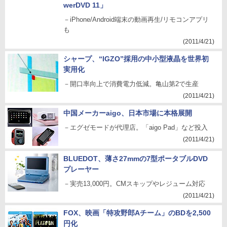
werDVD 11」
－iPhone/Android端末の動画再生/リモコンアプリ
も
(2011/4/21)
シャープ、“IGZO”採用の中小型液晶を世界初
実用化
－開口率向上で消費電力低減。亀山第2で生産
(2011/4/21)
中国メーカーaigo、日本市場に本格展開
－エグゼモードが代理店。「aigo Pad」など投入
(2011/4/21)
BLUEDOT、薄さ27mmの7型ポータブルDVD
プレーヤー
－実売13,000円。CMスキップやレジューム対応
(2011/4/21)
FOX、映画「特攻野郎Aチーム」のBDを2,500
円化