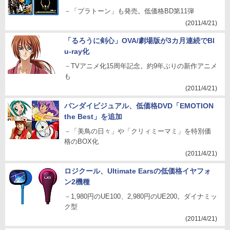
－「プラトーン」も発売。低価格BD第11弾
(2011/4/21)
「るろうに剣心」OVA/劇場版が3カ月連続でBl
u-ray化
－TVアニメ化15周年記念。約9年ぶりの新作アニメ
も
(2011/4/21)
バンダイビジュアル、低価格DVD「EMOTION
the Best」を追加
－「美鳥の日々」や「クリィミーマミ」を特別価
格のBOX化
(2011/4/21)
ロジクール、Ultimate Earsの低価格イヤフォ
ン2機種
－1,980円のUE100、2,980円のUE200。ダイナミッ
ク型
(2011/4/21)