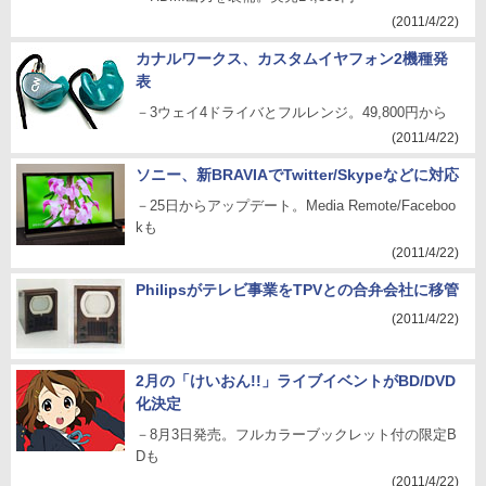
(2011/4/22)
カナルワークス、カスタムイヤフォン2機種発
表
－3ウェイ4ドライバとフルレンジ。49,800円から
(2011/4/22)
ソニー、新BRAVIAでTwitter/Skypeなどに対応
－25日からアップデート。Media Remote/Faceboo
kも
(2011/4/22)
Philipsがテレビ事業をTPVとの合弁会社に移管
(2011/4/22)
2月の「けいおん!!」ライブイベントがBD/DVD
化決定
－8月3日発売。フルカラーブックレット付の限定B
Dも
(2011/4/22)