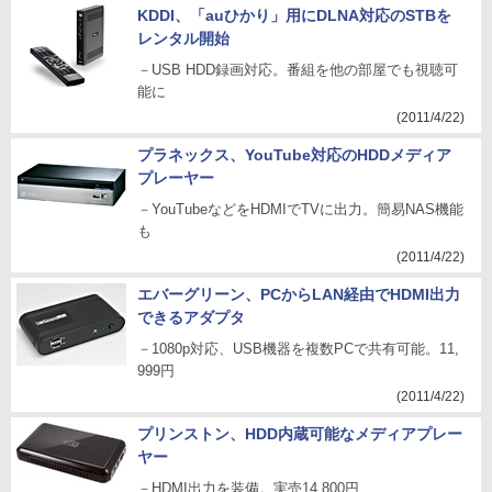
KDDI、「auひかり」用にDLNA対応のSTBを
レンタル開始
－USB HDD録画対応。番組を他の部屋でも視聴可
能に
(2011/4/22)
プラネックス、YouTube対応のHDDメディア
プレーヤー
－YouTubeなどをHDMIでTVに出力。簡易NAS機能
も
(2011/4/22)
エバーグリーン、PCからLAN経由でHDMI出力
できるアダプタ
－1080p対応、USB機器を複数PCで共有可能。11,
999円
(2011/4/22)
プリンストン、HDD内蔵可能なメディアプレー
ヤー
－HDMI出力を装備。実売14,800円