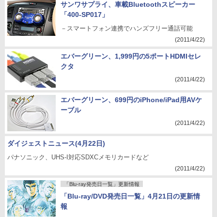
サンワサプライ、車載Bluetoothスピーカー
「400-SP017」
－スマートフォン連携でハンズフリー通話可能
(2011/4/22)
エバーグリーン、1,999円の5ポートHDMIセレ
クタ
(2011/4/22)
エバーグリーン、699円のiPhone/iPad用AVケ
ーブル
(2011/4/22)
ダイジェストニュース(4月22日)
パナソニック、UHS-I対応SDXCメモリカードなど
(2011/4/22)
「Blu-ray発売日一覧」更新情報
「Blu-ray/DVD発売日一覧」4月21日の更新情
報