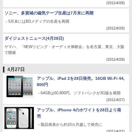
(2011/4/28)
ソニー、多賀城の磁気テープ生産は7月末に再開
－5月末にはBDメディアの生産を再開
(2011/4/28)
ダイジェストニュース(4月28日)
ヤマハ、「NEWリビング・オーディオ体験会」を名古屋、東京、大阪
で開催
(2011/4/28)
4月27日
アップル、iPad 2を28日発売。16GB Wi-Fi 44,
800円
－64GBは60,800円。ソフトバンクが3G版を展開
(2011/4/27)
アップル、iPhone 4のホワイトを28日より発
売
－製品発表から約10カ月越しで発売に
(2011/4/27)