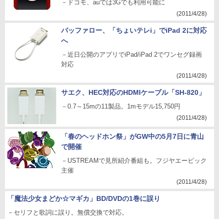
－ドコモ、auでは3Gでも利用可能に
(2011/4/28)
バッファロー、「ちょいテレi」でiPad 2に対応
へ
－近日公開のアプリでiPad/iPad 2でワンセグ録画
対応
(2011/4/28)
サエク、HEC対応のHDMIケーブル「SH-820」
－0.7～15mの11製品。1mモデル15,750円
(2011/4/28)
「春のヘッドホン祭」がGW中の5月7日に青山
で開催
－USTREAMで見所紹介番組も。フジヤエービック
主催
(2011/4/28)
「魔法少女まどか☆マギカ」BD/DVDの1巻に誤り
－セリフと歌詞に誤り。無償交換で対応。