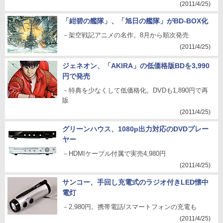
(2011/4/25)
「紺碧の艦隊」、「旭日の艦隊」がBD-BOX化
－架空戦記アニメの名作。8月から順次発売
(2011/4/25)
ジェネオン、「AKIRA」の低価格版BDを3,990
円で発売
－特典を少なくして低価格化。DVDも1,890円で再
販
(2011/4/25)
グリーンハウス、1080p出力対応のDVDプレー
ヤー
－HDMIケーブル付属で実売4,980円
(2011/4/25)
サンコー、手回し充電式のラジオ付きLED懐中
電灯
－2,980円。携帯電話/スマートフォンの充電も
(2011/4/25)