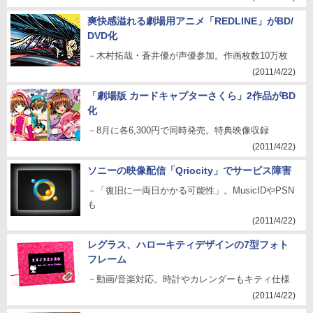
爽快感溢れる劇場用アニメ「REDLINE」がBD/
DVD化
－木村拓哉・蒼井優が声優参加。作画枚数10万枚
(2011/4/22)
「劇場版 カードキャプターさくら」2作品がBD
化
－8月に各6,300円で同時発売。特典映像収録
(2011/4/22)
ソニーの映像配信「Qriocity」でサービス障害
－「復旧に一両日かかる可能性」。MusicIDやPSN
も
(2011/4/22)
レグラス、ハローキティデザインの7型フォト
フレーム
－動画/音楽対応。時計やカレンダーもキティ仕様
(2011/4/22)