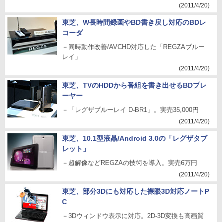
(2011/4/20)
東芝、W長時間録画やBD書き戻し対応のBDレ
コーダ
－同時動作改善/AVCHD対応した「REGZAブルー
レイ」
(2011/4/20)
東芝、TVのHDDから番組を書き出せるBDプレ
ーヤー
－「レグザブルーレイ D-BR1」。実売35,000円
(2011/4/20)
東芝、10.1型液晶/Android 3.0の「レグザタブ
レット」
－超解像などREGZAの技術を導入。実売6万円
(2011/4/20)
東芝、部分3Dにも対応した裸眼3D対応ノートP
C
－3Dウィンドウ表示に対応。2D-3D変換も高画質