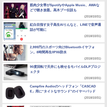
筋肉少女帯がSpotifyやApple Music、AWAな
どで聴き放題。高木ブー伝説も
(2018/10/31)
紅白目指す女子高生AIりんなと、LINEで音声通
話が可能に
(2018/10/31)
2,999円のスポーツ向けBluetoothイヤフォ
ン。8時間再生/IPX6防水
(2018/10/31)
90度回転で天井にも映せるモバイルDLPプロジ
ェクタ
(2018/10/31)
Campfire Audioのヘッドフォン「CASCAD
E」用に“タイトなサウンド”のイヤーパッド
(2018/10/31)