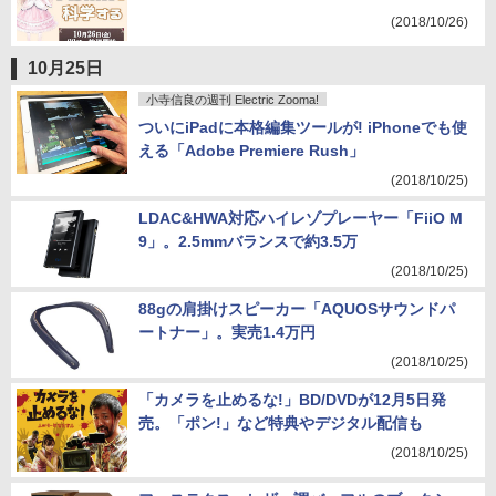
(2018/10/26)
10月25日
小寺信良の週刊 Electric Zooma!
ついにiPadに本格編集ツールが! iPhoneでも使
える「Adobe Premiere Rush」
(2018/10/25)
LDAC&HWA対応ハイレゾプレーヤー「FiiO M
9」。2.5mmバランスで約3.5万
(2018/10/25)
88gの肩掛けスピーカー「AQUOSサウンドパ
ートナー」。実売1.4万円
(2018/10/25)
「カメラを止めるな!」BD/DVDが12月5日発
売。「ポン!」など特典やデジタル配信も
(2018/10/25)