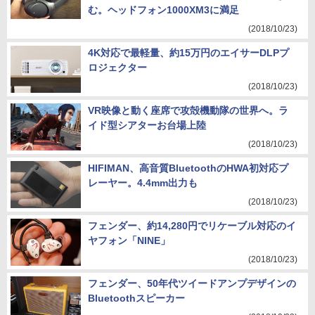
む。ヘッドフォン1000XM3に満足
(2018/10/23)
4K対応で最軽量、約15万円のエイサーDLPプ
ロジェクター
(2018/10/23)
VR映像と動く座席で攻殻機動隊の世界へ。ラ
イド型シアターお台場上陸
(2018/10/23)
HIFIMAN、高音質BluetoothのHWA初対応プ
レーヤー。4.4mm出力も
(2018/10/23)
フェンダー、約14,280円でリケーブル対応のイ
ヤフォン「NINE」
(2018/10/23)
フェンダー、50年代ツイードアンプデザインの
Bluetoothスピーカー