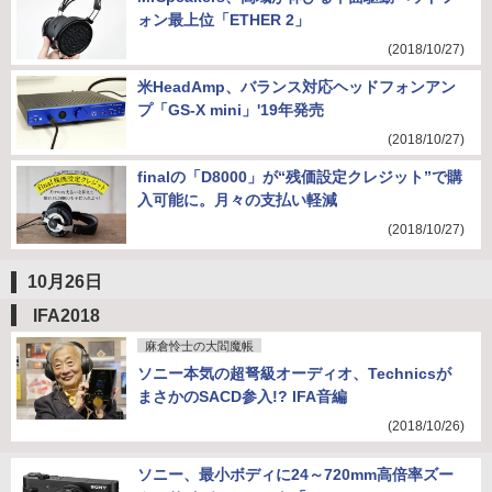
ォン最上位「ETHER 2」
(2018/10/27)
米HeadAmp、バランス対応ヘッドフォンアン
プ「GS-X mini」'19年発売
(2018/10/27)
finalの「D8000」が“残価設定クレジット”で購
入可能に。月々の支払い軽減
(2018/10/27)
10月26日
IFA2018
麻倉怜士の大閻魔帳
ソニー本気の超弩級オーディオ、Technicsが
まさかのSACD参入!? IFA音編
(2018/10/26)
ソニー、最小ボディに24～720mm高倍率ズー