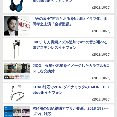
Bluetoothヘッドフォン
(2018/10/25)
“AVの帝王”村西とおるをNetflixドラマ化。山
田孝之主演「全裸監督」
(2018/10/25)
JVC、りん青銅ノズル追加で4つの音が選べる
限定ステンレスイヤフォン
(2018/10/25)
JICO、火星や木星をイメージしたカラフル&コ
スモな交換針
(2018/10/25)
LDAC対応で2BA+ダイナミックの1MORE Blu
etoothイヤフォン
(2018/10/25)
PS4用のNBA視聴アプリが刷新。2018-19シー
ズンに対応