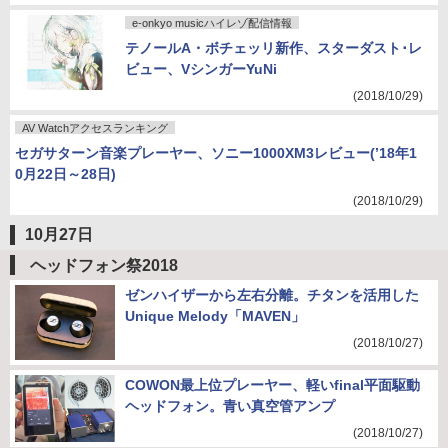
e-onkyo musicハイレゾ配信情報
テノールA・ボチェッリ新作、スターダスト･レ
ビュー、VシンガーYuNi
(2018/10/29)
AV Watchアクセスランキング
セガサターン音楽プレーヤー、ソニー1000XM3レビュー(’18年1
0月22日～28日)
(2018/10/29)
10月27日
ヘッドフォン祭2018
ゼンハイザーから左右分離。チタンを活用した
Unique Melody「MAVEN」
(2018/10/27)
COWON最上位プレーヤー、軽いfinal平面駆動
ヘッドフォン。青い真空管アンプ
(2018/10/27)