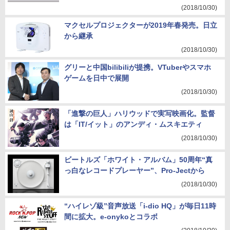
(2018/10/30)
マクセルプロジェクターが2019年春発売。日立
から継承
(2018/10/30)
グリーと中国bilibiliが提携。VTuberやスマホ
ゲームを日中で展開
(2018/10/30)
「進撃の巨人」ハリウッドで実写映画化。監督
は「IT/イット」のアンディ・ムスキエティ
(2018/10/30)
ビートルズ「ホワイト・アルバム」50周年“真
っ白なレコードプレーヤー”、Pro-Jectから
(2018/10/30)
“ハイレゾ級”音声放送「i-dio HQ」が毎日11時
間に拡大。e-onykoとコラボ