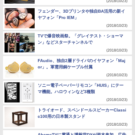
(2018/10/23)
フェンダー、3Dプリンタや独自BA活用の新イ
ヤフォン「Pro IEM」
(2018/10/23)
TVで爆音映画祭。「グレイテスト・ショーマ
ン」などスターチャンネルで
(2018/10/23)
FAudio、独自2層ドライバのイヤフォン「Maj
or」。軍需用銅ケーブル付属
(2018/10/23)
ソニー電子ペーパーリモコン「HUIS」にテー
マ機能。ハロウィンなど3種類
(2018/10/23)
トライオード、スペンドールスピーカーClassi
c100用の日本製スタンド
(2018/10/23)
AbemaTVに電通と博報堂DYが資本参加。広告