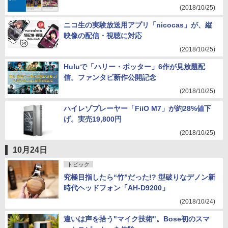
(2018/10/25)
ニコ生の実験放送用アプリ「nicocas」が、縦
映像の配信・視聴に対応
(2018/10/25)
Huluで「ハリー・ポッター」6作が見放題配
信。ファンタビ新作公開記念
(2018/10/25)
ハイレゾプレーヤー「FiiO M7」が約28%値下
げ。実売19,800円
(2018/10/25)
10月24日
トピック
究極目指したら“竹”だった!? 型破りなデノン新
時代ヘッドフォン「AH-D9200」
(2018/10/24)
違いは声を拾う"マイク技術"。Bose初のスマ