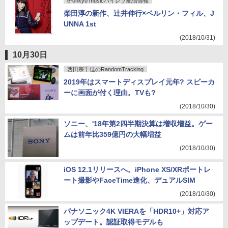
e-onkyo musicハイレゾ配信情報
柴田淳の新作、辻井伸行×ベルリン・フィル、J
UNNA 1st
(2018/10/31)
10月30日
西田宗千佳のRandomTracking
2019年はスマートディスプレイ元年? スピーカ
ーに画面が付く理由。TVも?
(2018/10/30)
ソニー、'18年第2四半期決算は増収増益。ゲー
ムは前年比359億円の大幅増益
(2018/10/30)
iOS 12.1リリースへ。iPhone XS/XRポートレ
ート撮影やFaceTime進化、デュアルSIM
(2018/10/30)
パナソニック4K VIERAを「HDR10+」対応ア
ップデート。認証取得モデルも