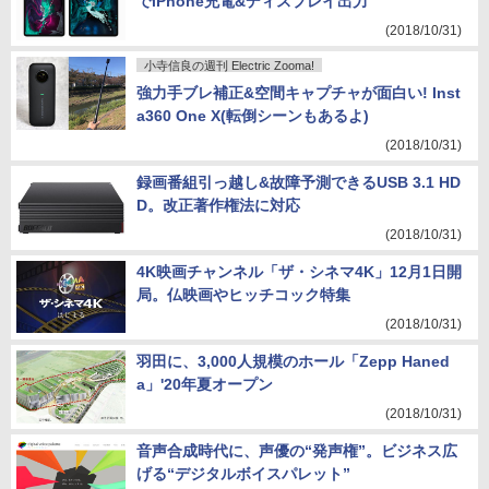
でiPhone充電&ディスプレイ出力
(2018/10/31)
小寺信良の週刊 Electric Zooma!
強力手ブレ補正&空間キャプチャが面白い! Inst
a360 One X(転倒シーンもあるよ)
(2018/10/31)
録画番組引っ越し&故障予測できるUSB 3.1 HD
D。改正著作権法に対応
(2018/10/31)
4K映画チャンネル「ザ・シネマ4K」12月1日開
局。仏映画やヒッチコック特集
(2018/10/31)
羽田に、3,000人規模のホール「Zepp Haned
a」'20年夏オープン
(2018/10/31)
音声合成時代に、声優の“発声権”。ビジネス広
げる“デジタルボイスパレット”