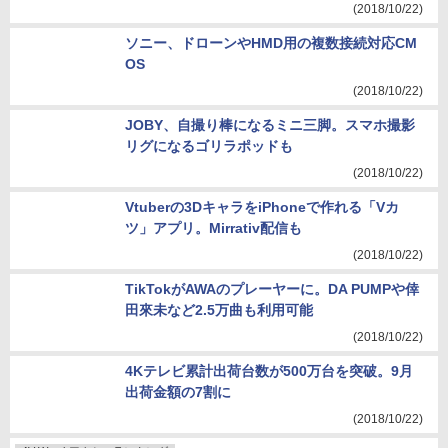
(2018/10/22)
ソニー、ドローンやHMD用の複数接続対応CM
OS
(2018/10/22)
JOBY、自撮り棒になるミニ三脚。スマホ撮影
リグになるゴリラポッドも
(2018/10/22)
Vtuberの3DキャラをiPhoneで作れる「Vカ
ツ」アプリ。Mirrativ配信も
(2018/10/22)
TikTokがAWAのプレーヤーに。DA PUMPや倖
田來未など2.5万曲も利用可能
(2018/10/22)
4Kテレビ累計出荷台数が500万台を突破。9月
出荷金額の7割に
(2018/10/22)