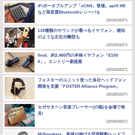
iFiポータブルアンプ「xCAN」登場。aptX HD
など高音質Bluetoothレシーバも
(2018/10/27)
135種類のサウンドが選べるイヤフォン、琥珀
のような左右分離型も
(2018/10/27)
final、約2,480円の本格イヤフォン「E100
0」。エントリー新提案
(2018/10/27)
フォスターのユニット使った各社ヘッドフォン
開発を支援「FOSTER Alliance Program」
(2018/10/27)
セガサターン音楽プレーヤー(の箱)を会場で発
見!
(2018/10/27)
MrSpeakers、高域が伸びる平面駆動ヘッドフ