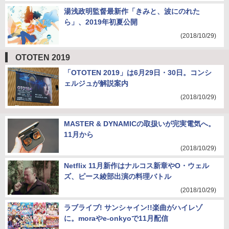
湯浅政明監督最新作「きみと、波にのれた
ら」、2019年初夏公開
(2018/10/29)
OTOTEN 2019
「OTOTEN 2019」は6月29日・30日。コンシ
ェルジュが解説案内
(2018/10/29)
MASTER & DYNAMICの取扱いが完実電気へ。
11月から
(2018/10/29)
Netflix 11月新作はナルコス新章やO・ウェル
ズ、ピース綾部出演の料理バトル
(2018/10/29)
ラブライブ! サンシャイン!!楽曲がハイレゾ
に。moraやe-onkyoで11月配信