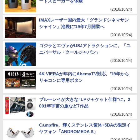
ートスピーカーを体験
(2018/10/24)
IMAXレーザー国内最大「グランドシネマサン
シャイン」池袋に'19年7月開業へ
(2018/10/24)
ゴジラとエヴァがUSJアトラクションに。「ユ
ニバーサル・クールジャパン」
(2018/10/24)
4K VIERAが年内にAbemaTV対応。'19年から
リモコンに専用ボタン
(2018/10/24)
ブルーレイが大きな“LPジャケット仕様”に。2
001年宇宙の旅など7作品
(2018/10/24)
Campfire、輝くステンレス筐体+5BAの限定イ
ヤフォン「ANDROMEDA S」