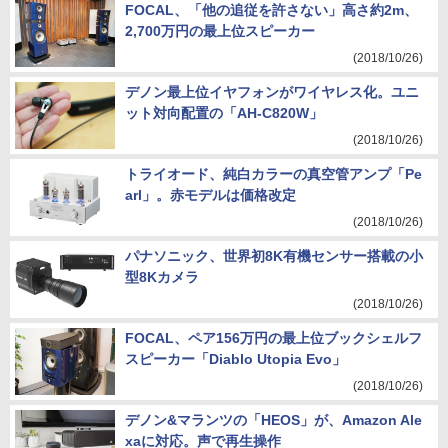
FOCAL、「他の追従を許さない」高さ約2m、
2,700万円の最上位スピーカー
(2018/10/26)
デノン最上位イヤフォンがワイヤレス化。ユニ
ット対向配置の「AH-C820W」
(2018/10/26)
トライオード、純白カラーの真空管アンプ「Pe
arl」。赤モデルは価格改定
(2018/10/26)
パナソニック、世界初8K有機センサー搭載の小
型8Kカメラ
(2018/10/26)
FOCAL、ペア156万円の最上位ブックシェルフ
スピーカー「Diablo Utopia Evo」
(2018/10/26)
デノン&マランツの「HEOS」が、Amazon Ale
xaに対応。声で再生操作