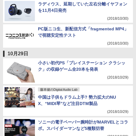
ラディウス、延期していた左右分離イヤフォン
を11月4日発売
(2018/10/30)
PC版ニコ生、新配信方式「fragmented MP4」
で視聴安定性テスト
(2018/10/30)
10月29日
小さい初代PS「プレイステーション クラシッ
ク」の収録ゲーム全20本を発表
(2018/10/29)
藤本健のDigital Audio Lab
中国は子供もドラム上手? 勢力拡大のNU
X、“MIDI琴”など注目DTM製品
(2018/10/29)
ソニーの電子ペーパー腕時計がMARVELとコラ
ボ。スパイダーマンなど5種類切替