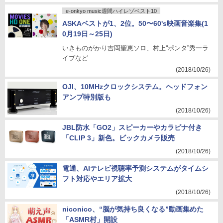
e-onkyo music週間ハイレゾベスト10
ASKAベストが1、2位。50〜60's映画音楽集(1
0月19日～25日)
いきものがかり吉岡聖恵ソロ、村上“ポンタ”秀一ラ
イブなど
(2018/10/26)
OJI、10MHzクロックシステム。ヘッドフォン
アンプ特別版も
(2018/10/26)
JBL防水「GO2」スピーカーやカラビナ付き
「CLIP 3」新色。ビックカメラ販売
(2018/10/26)
電通、AIテレビ視聴率予測システムがタイムシ
フト対応やエリア拡大
(2018/10/26)
niconico、“脳が気持ち良くなる”動画集めた
「ASMR村」開設