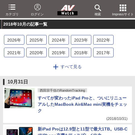
カテゴリ
ログイン
検索
Impressサイト
2018年10月の記事一覧
2026
年
2025
年
2024
年
2023
年
2022
年
2021
年
2020
年
2019
年
2018
年
2017
年
2016
年
2015
年
2014
年
2013
年
2012
年
すべて見る
2011
年
2010
年
2009
年
2008
年
2007
年
10月31日
2006
年
2005
年
2004
年
2003
年
2002
年
西田宗千佳のRandomTracking
すべてが変わったiPad Proと、ついにリニュー
2001
年
アルしたMacBook Air&Mac mini実機をチェッ
ク
(2018/10/31)
新iPad Proは12.9型と11型で最大1TB。USB-C