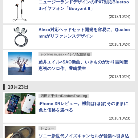
ニュージーランドデザインのIPX7対応Bluetoo
thイヤフォン「Buoyant II」
(2018/10/24)
Alexa対応ヘッドセット開発を容易に、Qualco
mmがリファレンスデザイン
(2018/10/24)
e-onkyo musicハイレゾ配信情報
藍井エイル×SAO新曲、いきものがかり吉岡聖
恵初のソロ作、豊崎愛生
(2018/10/24)
10月23日
西田宗千佳のRandomTracking
iPhone XRレビュー。機能は(ほぼ)そのままに
色と価格を選べる
(2018/10/23)
レビュー
ソニー新世代ノイズキャンセルが音楽へ引き込